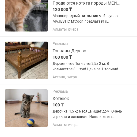
нужны...
Продаются котята породы МЕЙН-КУН
120 000 ₸
Монопородный питомник мейнкунов
MAJESTIC M'Coon предлагает к
продаже котят породы Мейн-Кун.
Алматы, вчера
Котики классические. Кошечки-
полидакты Возраст 3 месяца. Окрас-
рыжий. Цвет яркий, насыщенный.
Реклама
котята...
Топчаны Дерево
100 000 ₸
Деревянные Топчаны 2,5х 2 м. В
количестве 3 штук! Цена за 1 топчан!
Для летника, для сада, для дома!!!
Астана, вчера
Также имеются столы и навесы!
Реклама
Котенок
100 ₸
Девочка, 1,5 -2 месяца ищет дом. Очень
игривая и ласковая. Нашли котят
вместе с мамочкой на улице. Взяли их
Алматы, вчера
временно на передержку, ищем дом.
Очень хорошенькая и красивая