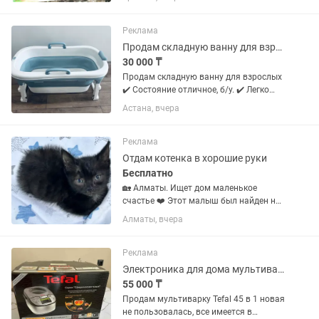
Реклама
Продам складную ванну для взрослых
30 000 ₸
Продам складную ванну для взрослых
✔️ Состояние отличное, б/у. ✔️ Легко
складывается и не занимает много
Астана, вчера
места. ✔️ Прочная и удобная, с
устойчивыми ножками и ручками. ✔️
Подходит для квартиры, дома...
Реклама
Отдам котенка в хорошие руки
Бесплатно
🏡 Алматы. Ищет дом маленькое
счастье ❤️ Этот малыш был найден на
улице совсем один. Сейчас он в
Алматы, вчера
безопасности, но ему очень нужен
любящий дом. 🐾 Отдается только в
добрые и ответственные...
Реклама
Электроника для дома мультиварка
55 000 ₸
Продам мультиварку Tefal 45 в 1 новая
не пользовалась, все имеется в