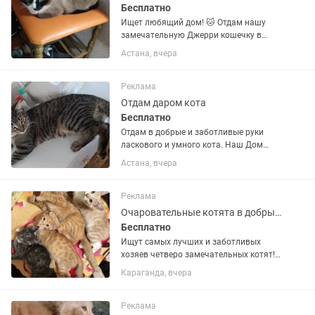
Бесплатно
Ищет любящий дом! 🐱 Отдам нашу
замечательную Джерри кошечку в
добрые и ответственные руки. Она
Астана, вчера
ласковая, добрая, игривая и очень
любит внимание. К лотку приучена,
кушает хорошо, со здоровьем всё в...
Реклама
Отдам даром кота
Бесплатно
Отдам в добрые и заботливые руки
ласкового и умного кота. Наш Дом
здоровый, приучен к лотку,
Астана, вчера
дружелюбный и спокойный. Ищем для
него любящую семью. По всем
вопросам пишите или звоните.
Реклама
Очаровательные котята в добрые руки!
Бесплатно
Ищут самых лучших и заботливых
хозяев четверо замечательных котят!
Они были спасены с улицы, в их
Караганда, вчера
здоровье вложено много сил.
Малышам дарю очень много заботы и
любви. Им нужен не просто дом. Им
Реклама