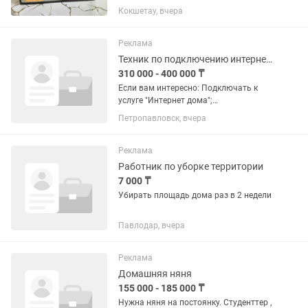
наличии, состояние отличное .
Кокшетау, вчера
Реклама
Техник по подключению интернет дома от Beeline
310 000 - 400 000 ₸
Если вам интересно: Подключать к
услуге "Интернет дома";
Консультировать абонентов и
Петропавловск, вчера
продавать услуги Компании; Работать
с оборудованием (роутеры, приставки,
модемы, коммутаторы); Если у...
Реклама
Работник по уборке территории
7 000 ₸
Убирать площадь дома раз в 2 недели
Павлодар, вчера
Реклама
Домашняя няня
155 000 - 185 000 ₸
Нужна няня на постоянку. Студенттер ,