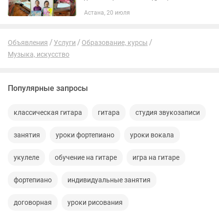
направлениям: - Скетчинг - Рисование
Астана, 20 июля
традиционными материалами -
Цифровое искусство (Digital...
Объявления
Услуги
Образование, курсы
Музыка, искусство
Популярные запросы
классическая гитара
гитара
студия звукозаписи
занятия
уроки фортепиано
уроки вокала
укулеле
обучение на гитаре
игра на гитаре
фортепиано
индивидуальные занятия
договорная
уроки рисования