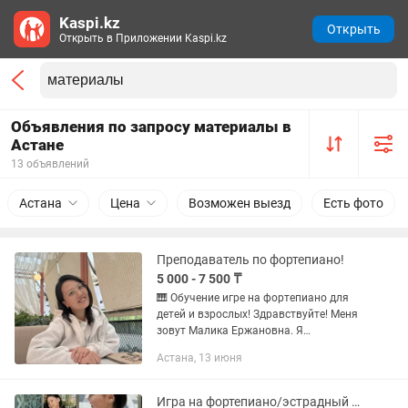
Kaspi.kz
Открыть
Открыть в Приложении Kaspi.kz
Объявления по запросу материалы в
Астане
13 объявлений
Астана
Цена
Возможен выезд
Есть фото
Преподаватель по фортепиано!
5 000 - 7 500 ₸
🎹 Обучение игре на фортепиано для
детей и взрослых! Здравствуйте! Меня
зовут Малика Ержановна. Я
преподаватель по фортепиано с
Астана, 13 июня
опытом работы более 9 лет. Объясняю
материал легко, понятно и без...
Игра на фортепиано/эстрадный вокал/сольфеджио