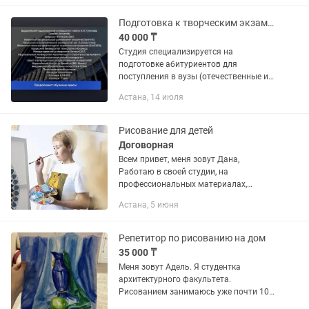
по гармонии и теории музыки.
Работаю с детьми...
Подготовка к творческим экзаменам. Рисование
40 000 ₸
Студия специализируется на
подготовке абитуриентов для
поступления в вузы (отечественные и
зарубежные), на художественные
Астана, 14 июля
специальности, где необходимо
сдавать творческие экзамены
Материалы,...
Рисование для детей
Договорная
Всем привет, меня зовут Дана,
Работаю в своей студии, на
профессиональных материалах,
обучение рисованию карандашом,
Астана, 5 июня
акварелью, гуашью, акрилом,
текстурой, поталью, и прочее. Дети и
взрослые....
Репетитор по рисованию на дом
35 000 ₸
Меня зовут Адель. Я студентка
архитектурного факультета.
Рисованием занимаюсь уже почти 10
лет, поэтому хорошо понимаю основы