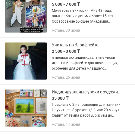
5 000 - 7 000 ₸
Меня зовут Виктория! Мне 43 года,
опыт работы с детьми более 15 лет.
Образование высшее (Академия
Музыки г.Астана) Предлагаю обучение
Астана, 30 июля
для ДОШКОЛЬНИКОВ(5-7лет): На
уроках фортепиано я развиваю...
Учитель по блокфлейте
2 500 - 3 000 ₸
я предлагаю индивидуальные уроки
игры на блокфлейте для начинающих,
особенно для детей младшего
школьного возраста. Я окончила
Астана, 26 июня
музыкальную школу с отличием и в
настоящее время продолжаю
заниматься...
Индивидуальные уроки с художником
35 000 ₸
Предлагаю 2 направления для занятий
Научиться: 8 уроков +/- 1 час 20 минут
(завит от темпа работы, рисуем до
готовой работы). 35.000 тенге.
Астана, 14 июня
Пробный 3000 тенге. Релакс: 8 уроков
+/- 1 час 20 минут....