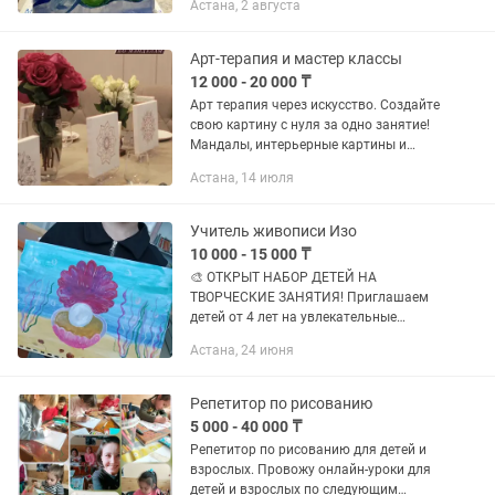
Астана, 2 августа
рисунка и могу помочь детям развить
творческие навыки. Чем будем...
Арт-терапия и мастер классы
12 000 - 20 000 ₸
Арт терапия через искусство. Создайте
свою картину с нуля за одно занятие!
Мандалы, интерьерные картины и
барельефы в формате арт-терапии.
Астана, 14 июля
Это возможность расслабиться,
отвлечься от повседневных...
Учитель живописи Изо
10 000 - 15 000 ₸
🎨 ОТКРЫТ НАБОР ДЕТЕЙ НА
ТВОРЧЕСКИЕ ЗАНЯТИЯ! Приглашаем
детей от 4 лет на увлекательные
занятия: 🖌 ИЗО и рисование 🎨
Астана, 24 июня
Живопись ✂️ Рукоделие и
поделки,шить. 🌈 Лепка и развитие
творческих...
Репетитор по рисованию
5 000 - 40 000 ₸
Репетитор по рисованию для детей и
взрослых. Провожу онлайн-уроки для
детей и взрослых по следующим