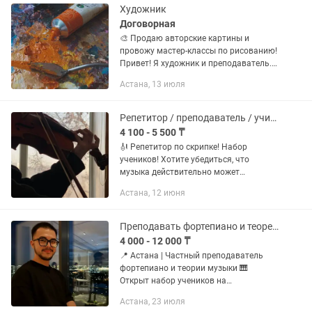
Художник
Договорная
🎨 Продаю авторские картины и
провожу мастер-классы по рисованию!
Привет! Я художник и преподаватель.
Если вы хотите украсить интерьер
Астана, 13 июля
уникальной картиной или научиться
рисовать с нуля — я с радостью...
Репетитор / преподаватель / учитель по скрипке
4 100 - 5 500 ₸
🎻 Репетитор по скрипке! Набор
учеников! Хотите убедиться, что
музыка действительно может
изменить жизнь? А может быть вы
Астана, 12 июня
хотите закрыть свой гештальт? А
может хотите найти увлечение для
вашего...
Преподавать фортепиано и теоретических дисциплин
4 000 - 12 000 ₸
📍 Астана | Частный преподаватель
фортепиано и теории музыки 🎹
Открыт набор учеников на
индивидуальные занятия по
Астана, 23 июля
фортепиано, а также на репетиторство