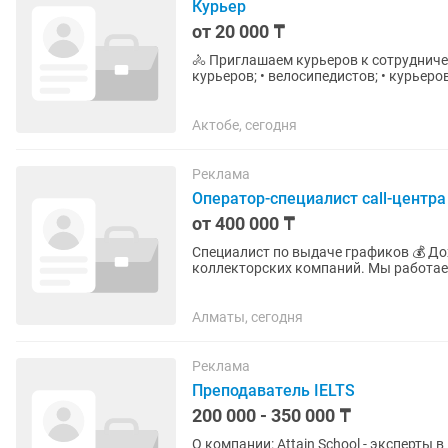
Курьер
от 20 000 ₸
🚴 Приглашаем курьеров к сотрудничеству Рассматриваем кандидатов от 18 ле
курьеров; • велосипедистов; • курьеров
предлагаем: ✅ Регулярные...
Актобе, сегодня
Реклама
Оператор-специалист call-центра
от 400 000 ₸
Специалист по выдаче графиков 💰 Доход от 400 000 тг на руки ТОО «ЦАКА» входит в группу
коллекторских компаний. Мы работаем
сегодняшний день в нашей...
Алматы, сегодня
Реклама
Преподаватель IELTS
200 000 - 350 000 ₸
О компании: Attain School - эксперты в подготовке к международным экзаменам (IELTS, TOEFL,