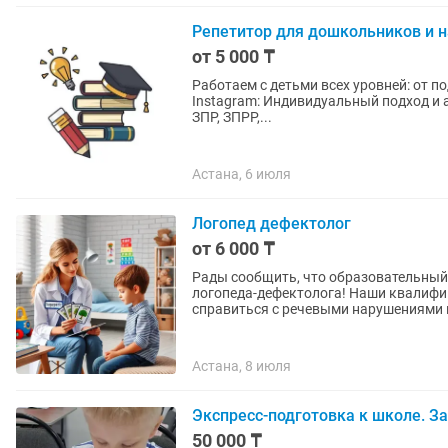
Репетитор для дошкольников и 
от 5 000 ₸
Работаем с детьми всех уровней: от п
Instagram: Индивидуальный подход и авторская методика. Работаем с особенными детьми:
ЗПР, ЗПРР,...
Астана, 6 июля
Логопед дефектолог
от 6 000 ₸
Рады сообщить, что образовательный 
логопеда-дефектолога! Наши квалифи
справиться с речевыми нарушениями и
Астана, 8 июля
Экспресс-подготовка к школе. За
50 000 ₸