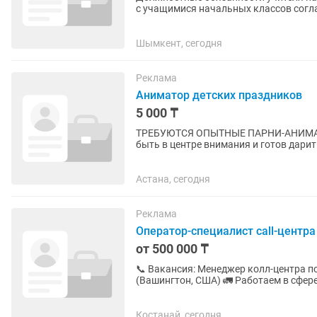
с учащимися начальных классов согл
материалов, домашних...
Шымкент, сегодня
Реклама
Аниматор детских праздников
5 000 ₸
ТРЕБУЮТСЯ ОПЫТНЫЕ ПАРНИ-АНИМАТОР
быть в центре внимания и готов дари
Мы устраиваем детские...
Астана, сегодня
Реклама
Оператор-специалист call-центра
от 500 000 ₸
📞 Вакансия: Менеджер колл-центра п
(Вашингтон, США) 🚛 Работаем в сфере переездов (мувинг). 📌 Обязанности: – Входящие и
исходящие звонки – Холодные...
Костанай, сегодня