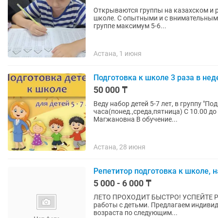
Открываются группы на казахском и р
школе. С опытными и с внимательными
группе максимум 5-6...
Астана, 1 июня
Подготовка к школе 3 раза в неде
50 000 ₸
Веду набор детей 5-7 лет, в группу "Подготовка к школе". З
часа(понед.,среда,пятница) С 10.00 до
Магжановна В обучение...
Астана, 28 июня
Репетитор подготовка к школе, 
5 000 - 6 000 ₸
ЛЕТО ПРОХОДИТ БЫСТРО! УСПЕЙТЕ РЕБЕНКА П
работы с детьми. Предлагаем индивидуальные занятия дошкольного и младшего школьного
возраста по следующим...