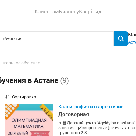
Клиентам
Бизнесу
Kaspi Гид
Мой
Аст
школьное обучение
бучения в Астане
(9)
Сортировка
Каллиграфия и скорочтение
Договорная
👨🏫Детский центр "Aqyldy bala astan
занятия: -✔️скорочтение (результат за
группах по 2-3...