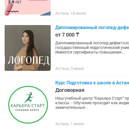
Астана, 18 июня
Дипломированный логопед-дефе
от 7 000 ₸
Дипломированный логопед-дефектолог для детей и
государственный педагогический унив
Имеются сертификаты повышения...
Астана, 3 июня
Курс Подготовка к школе в Аста
Договорная
Наш учебный центр "Карьера Старт" про
классы. - Обучение проходит как индивидуально, 
замечательные...
Астана, 1 июня