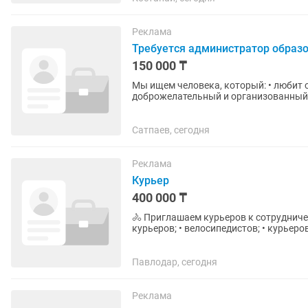
Реклама
Требуется администратор образ
150 000 ₸
Мы ищем человека, который: • любит 
доброжелательный и организованный; 
умеет работать в режиме...
Сатпаев, сегодня
Реклама
Курьер
400 000 ₸
🚴 Приглашаем курьеров к сотрудничеству Рассматриваем кандидатов от 18 ле
курьеров; • велосипедистов; • курьеров
предлагаем: ✅ Регулярные...
Павлодар, сегодня
Реклама