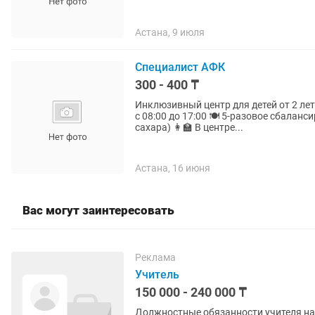
Астана, 9 июля
Специалист АФК
300 - 400 ₸
Инклюзивный центр для детей от 2 лет! 👶 Принимаем детей на полный день 🕗 Режим рабо
с 08:00 до 17:00 🍽️ 5-разовое сбалансированное питание (безглютеновое, безлактозное, без
сахара) 👩🏫 В центре...
Астана, 16 июня
Вас могут заинтересовать
Реклама
Учитель
150 000 - 240 000 ₸
Должностные обязанности учителя начальных кл