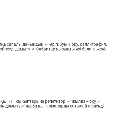
🔹 Әріп, буын, оқу, каллиграфия,
 сыныптарына репетитор. ✅ жылдам оқу ✅
ілін дамыту ✅ әдеби шығармаларды сатылай-кешенді