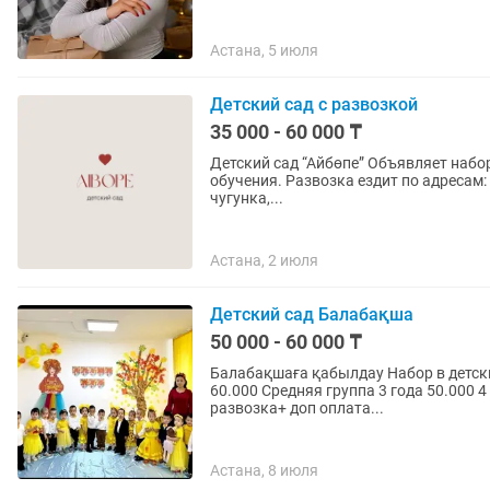
Астана, 5 июля
Детский сад с развозкой
35 000 - 60 000 ₸
Детский сад “Айбөпе” Объявляет набор
обучения. Развозка ездит по адресам:
чугунка,...
Астана, 2 июля
Детский сад Балабақша
50 000 - 60 000 ₸
Балабақшаға қабылдау Набор в детский сад Камар Куанышбеккызы Ясли от 1 го
60.000 Средняя группа 3 года 50.000 4 года 50.000 Старшая группа 5-7 лет 50.000 Имеется
развозка+ доп оплата...
Астана, 8 июля