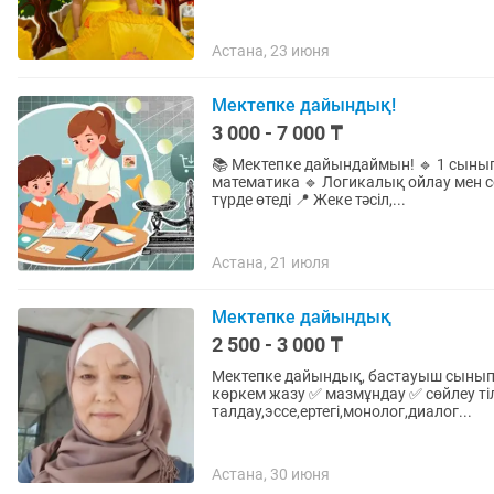
Астана, 23 июня
Мектепке дайындық!
3 000 - 7 000 ₸
📚 Мектепке дайындаймын! 🔹 1 сыныпқа сапалы дайындық 
математика 🔹 Логикалық ойлау мен сөйлеуді дамыту 🔹 Сабақтар қызықты әрі балаға жеңіл
түрде өтеді 📍 Жеке тәсіл,...
Астана, 21 июля
Мектепке дайындық
2 500 - 3 000 ₸
Мектепке дайындық, бастауыш сыныпқа, 1-11
көркем жазу ✅ мазмұндау ✅ сөйлеу т
талдау,эссе,ертегі,монолог,диалог...
Астана, 30 июня