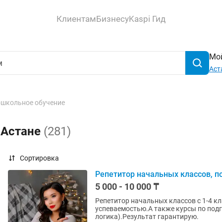
Клиентам
Бизнесу
Kaspi Гид
Мой
Аст
школьное обучение
 Астане
(281)
Сортировка
Репетитор начальных классов, п
5 000 - 10 000 ₸
Репетитор начальных классов с 1-4 к
успеваемостью.А также курсы по подг
логика).Результат гарантирую.