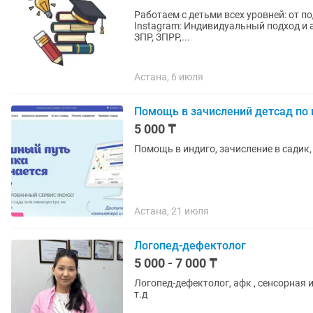
Работаем с детьми всех уровней: от п
Instagram: Индивидуальный подход и авторская методика. Работаем с особенными детьми:
ЗПР, ЗПРР,...
Астана, 6 июля
Помощь в зачислений детсад по 
5 000 ₸
Помощь в индиго, зачисление в садик,
Астана, 21 июля
Логопед-дефектолог
5 000 - 7 000 ₸
Логопед-дефектолог, афк , сенсорная интеграция. Работа с детьми зпр, 
т.д