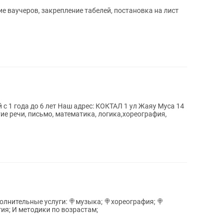
е ваучеров, закрепление табелей, постановка на лист
рес: КОКТАЛ 1 ул Жаяу Муса 14
ие речи, письмо, математика, логика,хореография,
ополнительные услуги: 🍭музыка; 🍭хореография; 🍭
ия; И методики по возрастам;