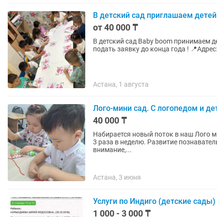
В детский сад приглашаем детей в
от 40 000 ₸
В детский сад Baby boom принимаем де
подать заявку до конца года ! 📍Адрес
Астана, 1 августа
Лого-мини сад. С логопедом и де
40 000 ₸
Набирается новый поток в наш Лого мини
3 раза в неделю. Развитие познавательных способностей у ребенка. Память, речь, мышление,
внимание,...
Астана, 3 июня
Услуги по Индиго (детские сады)
1 000 - 3 000 ₸