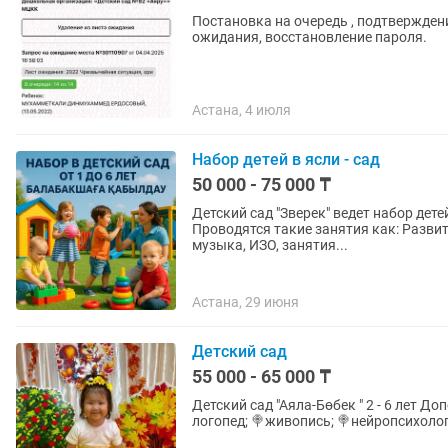
Постановка на очередь , подтверждени
ожидания, восстановление пароля.
Астана, 4 июля
Набор детей в ясли - сад
50 000 - 75 000 ₸
Детский сад "Зверек" ведет набор детей с 1 года до 6 лет Наш ад
Проводятся такие занятия как: Развит
музыка, ИЗО, занятия...
Астана, 29 июня
Детский сад
55 000 - 65 000 ₸
Детский сад "Аяла-Бөбек " 2 - 6 лет Д
логопед; 🍭живопись; 🍭нейропсихолог