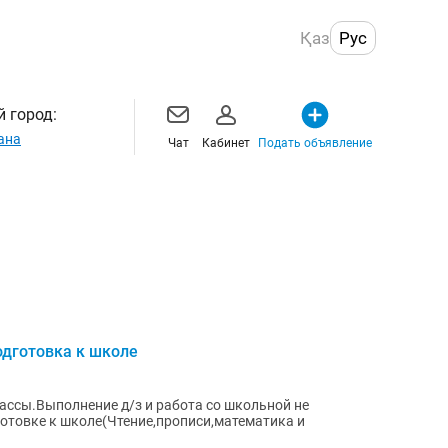
Қаз
Рус
 город:
ана
Чат
Кабинет
Подать объявление
одготовка к школе
лассы.Выполнение д/з и работа со школьной не
отовке к школе(Чтение,прописи,математика и