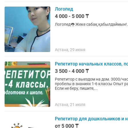
Логопед
4 000 - 5 000 ₸
Логопед👅 Жеке сабақ қабылдаймын!.
Астана, 29 июня
Репетитор начальных классов, п
3 500 - 4 000 ₸
Репетитор с выездом на дом. 3000/час
пробелы в знаниях 1-6 классы Опыт р
Если не беру, пишите,...
Астана, 21 июля
Репетитор для дошкольников и 
от 5 000 ₸