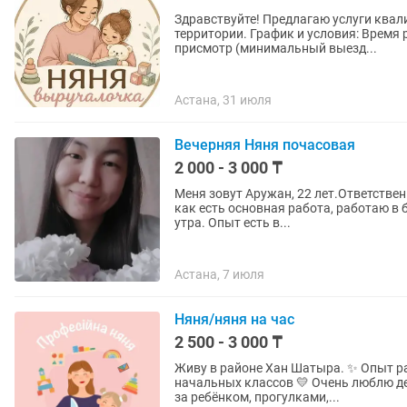
Здравствуйте! Предлагаю услуги квал
территории. График и условия: Время работы: По будням с 9:00 до 16:00 Формат: Почасовой
присмотр (минимальный выезд...
Астана, 31 июля
Вечерняя Няня почасовая
2 000 - 3 000 ₸
Меня зовут Аружан, 22 лет.Ответствен
как есть основная работа, работаю в 
утра. Опыт есть в...
Астана, 7 июля
Няня/няня на час
2 500 - 3 000 ₸
Живу в районе Хан Шатыра. ✨ Опыт работы няней — 4 года 📚 По профессии — учитель
начальных классов 💛 Очень люблю детей и ле
за ребёнком, прогулками,...