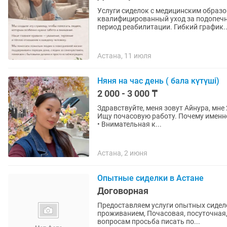
Услуги сиделок с медицинским образованием 
квалифицированный уход за подопечн
период реабилитации. Гибкий график.
Астана, 11 июля
Няня на час день ( бала күтүші)
2 000 - 3 000 ₸
Здравствуйте, меня зовут Айнура, мне 
Ищу почасовую работу. Почему именно я? • Без вредных привычек • Неконфликтная, вежливая
• Внимательная к...
Астана, 2 июня
Опытные сиделки в Астане
Договорная
Предоставляем услуги опытных сидело
проживанием, Почасовая, посуточная, ра
вопросам просьба писать по...