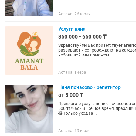
Астана, 26 июля
Услуги няня
350 000 - 650 000 ₸
Здравствуйте! Вас приветствует агент
развивают и сопровождают на каждом 
небольшой -мы поможем...
Астана, вчера
Няня почасово - репетитор
от 3 000 ₸
Предлагаю услуги няни с почасовой оплатой. 💰 Стоимость: • 1 час — 3 000 тг • 
500 тг/час • В ночное время, праздн
🧸 Только уход за...
Астана, 19 июля