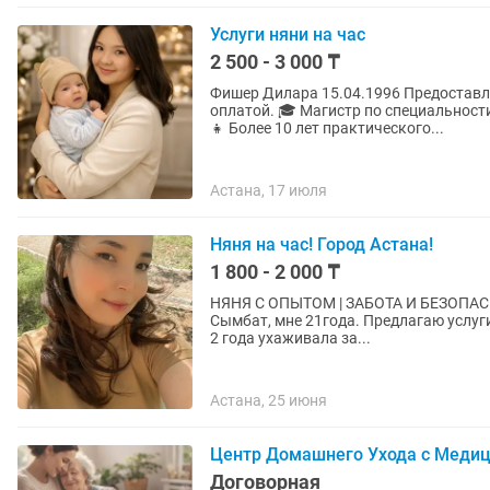
Услуги няни на час
2 500 - 3 000 ₸
Фишер Дилара 15.04.1996 Предоставляю профессиональные услуги няни с почасовой
оплатой. 🎓 Магистр по специальности «Социальная работа». 👶 Опыт работы няней — 5 лет.
👧 Более 10 лет практического...
Астана, 17 июля
Няня на час! Город Астана!
1 800 - 2 000 ₸
НЯНЯ С ОПЫТОМ | ЗАБОТА И БЕЗОПАСНОСТЬ ВАШЕГО 
Сымбат, мне 21года. Предлагаю услуг
2 года ухаживала за...
Астана, 25 июня
Центр Домашнего Ухода с Меди
Договорная