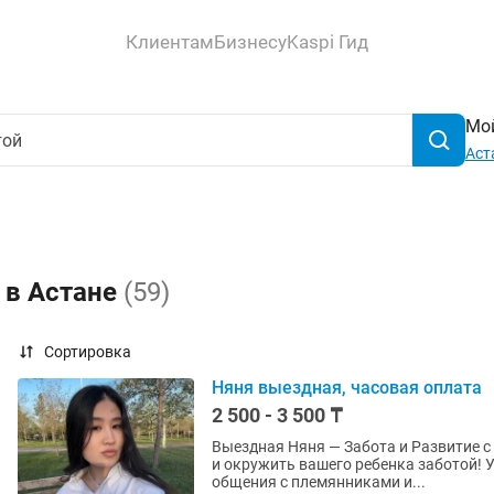
Клиентам
Бизнесу
Kaspi Гид
Мой
Аст
 в Астане
(59)
Сортировка
Няня выездная, часовая оплата
2 500 - 3 500 ₸
Выездная Няня — Забота и Развитие с Любовью Ищу возможность стать 
и окружить вашего ребенка заботой! У
общения с племянниками и...