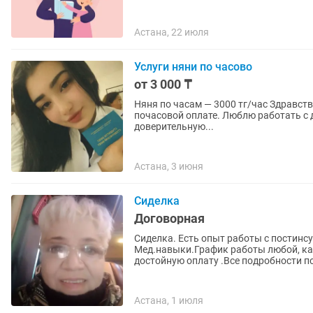
Астана, 22 июля
Услуги няни по часово
от 3 000 ₸
Няня по часам — 3000 тг/час Здравствуйте! Меня зовут Афина. Я предлагаю услуги няни по
почасовой оплате. Люблю работать с 
доверительную...
Астана, 3 июня
Сиделка
Договорная
Сиделка. Есть опыт работы с постинс
Мед.навыки.График работы любой, как
достойную оплату .Все подробности по
Астана, 1 июля