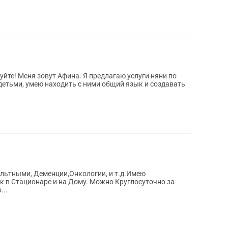
детьми, умею находить с ними общий язык и создавать
ультными, Деменции,Онкологии, и т.д.Имею
 в Стационаре и на Дому. Можно Круглосуточно за
...