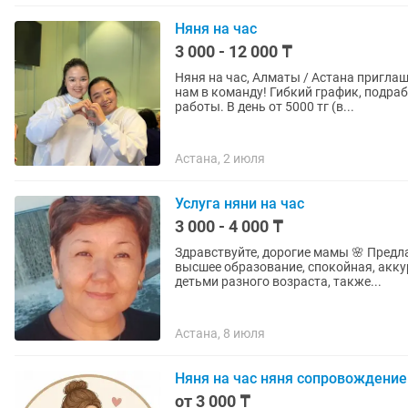
Няня на час
3 000 - 12 000 ₸
Няня на час, Алматы / Астана пригла
нам в команду! Гибкий график, подработка студенткам. Оплата сразу после окончания
работы. В день от 5000 тг (в...
Астана, 2 июля
Услуга няни на час
3 000 - 4 000 ₸
Здравствуйте, дорогие мамы 🌸 Предла
высшее образование, спокойная, акку
детьми разного возраста, также...
Астана, 8 июля
Няня на час няня сопровождени
от 3 000 ₸