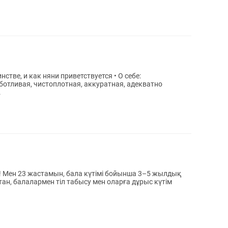
ботливая, чистоплотная, аккуратная, адекватно
.
тан, балалармен тіл табысу мен оларға дұрыс күтім