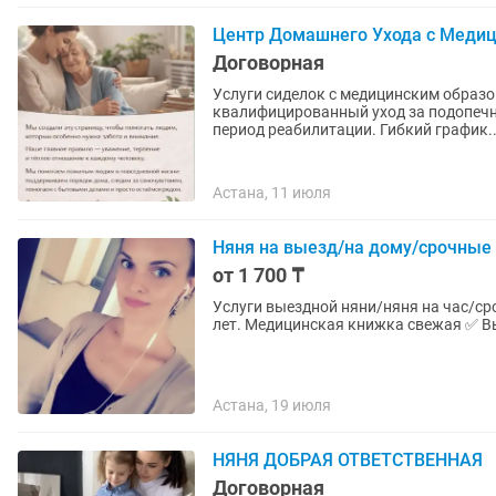
Центр Домашнего Ухода с Меди
Договорная
Услуги сиделок с медицинским образованием 
квалифицированный уход за подопечн
период реабилитации. Гибкий график.
Астана, 11 июля
Няня на выезд/на дому/срочные
от 1 700 ₸
Услуги выездной няни/няня на час/срочные заказы Мне 31 год. Своих 
Астана, 19 июля
НЯНЯ ДОБРАЯ ОТВЕТСТВЕННАЯ
Договорная