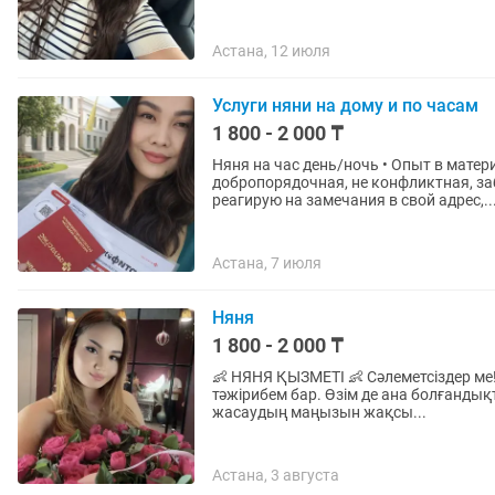
Астана, 12 июля
Услуги няни на дому и по часам
1 800 - 2 000 ₸
Няня на час день/ночь • Опыт в материнстве, и как няни приветствуется • О себе:
добропорядочная, не конфликтная, за
реагирую на замечания в свой адрес,..
Астана, 7 июля
Няня
1 800 - 2 000 ₸
👶 НЯНЯ ҚЫЗМЕТІ 👶 Сәлеметсіздер ме! Мен 23 жастамын, бала күтімі бойынша 3–5 жылдық
тәжірибем бар. Өзім де ана болғандық
жасаудың маңызын жақсы...
Астана, 3 августа