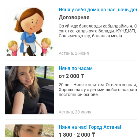
Няня у себя дома,на час ,ночь,де
Договорная
Өз үйімде балаларды қабылдаймын. Сіз
сағатқа қалдыруға болады. КҮНДІЗГІ
Сонымен қатар, баланың менің...
Астана, 2 июня
Няня по часам
от 2 000 ₸
20 лет. Няня с опытом. Ответственная, добрая, не конфликтная, аккуратная, общительная.
Хорошо лажу с детьми любого возраста. Имею долгосрочный опыт работы в сем
постоянной основе.
Астана, 20 июля
Няня на час! Город Астана!
1 800 - 2 000 ₸