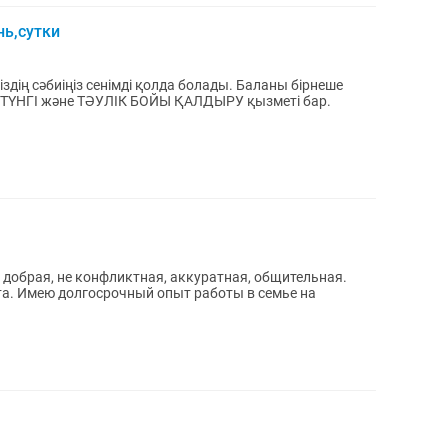
нь,сутки
дің сәбиіңіз сенімді қолда болады. Баланы бірнеше
, ТҮНГІ және ТӘУЛІК БОЙЫ ҚАЛДЫРУ қызметі бар.
ье на