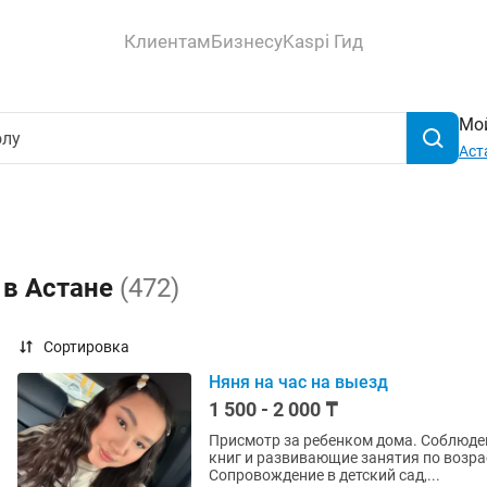
Клиентам
Бизнесу
Kaspi Гид
Мой
Аст
 в Астане
(472)
Сортировка
Няня на час на выезд
1 500 - 2 000 ₸
Присмотр за ребенком дома. Соблюдени
книг и развивающие занятия по возр
Сопровождение в детский сад,...