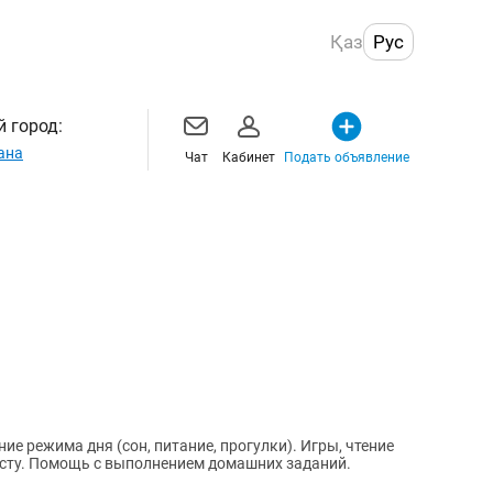
Қаз
Рус
 город:
ана
Чат
Кабинет
Подать объявление
е режима дня (сон, питание, прогулки). Игры, чтение
асту. Помощь с выполнением домашних заданий.