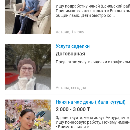
Ищу подработку няней (Есильский район, Астана). Рассматриваю ра
Принимаю заказы только в Есильском районе. Очень люблю детей и лег
общий язык. Дети быстро ко...
Астана, 1 июля
Услуги сиделки
Договорная
Предлагаю услуги сиделки с графиком 
Астана, сегодня
Няня на час день ( бала күтүші)
2 000 - 3 000 ₸
Здравствуйте, меня зовут Айнура, мне 
Ищу почасовую работу. Почему именно я? • Без вредных привычек • Неконфликтная, вежливая
• Внимательная к...