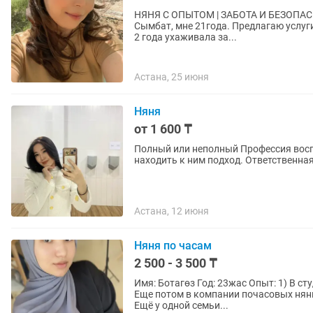
НЯНЯ С ОПЫТОМ | ЗАБОТА И БЕЗОПАСНОСТЬ ВАШЕГО 
Сымбат, мне 21года. Предлагаю услуг
2 года ухаживала за...
Астана, 25 июня
Няня
от 1 600 ₸
Полный или неполный Профессия воспитатель Опыт есть Казашка Люб
находить к ним подход. Ответственна
Астана, 12 июня
Няня по часам
2 500 - 3 500 ₸
Имя: Ботагөз Год: 23жас Опыт: 1) В студенческие годы проработала у одной семьи 2года; 2)
Еще потом в компании почасовых нянь
Ещё у одной семьи...