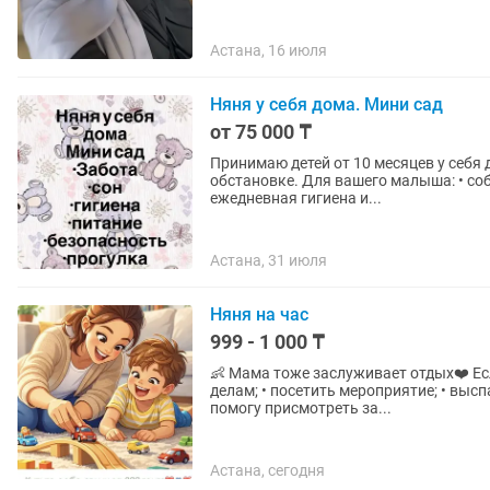
Астана, 16 июля
Няня у себя дома. Мини сад
от 75 000 ₸
Принимаю детей от 10 месяцев у себя дома. Домашний присмотр в спокойной, чист
обстановке. Для вашего малыша: • соблюдение режима сна • вкусное домашнее питание •
ежедневная гигиена и...
Астана, 31 июля
Няня на час
999 - 1 000 ₸
👶 Мама тоже заслуживает отдых❤️ Если вам нужно: • сходить в салон; • на работу или по
делам; • посетить мероприятие; • выспаться; 
помогу присмотреть за...
Астана, сегодня