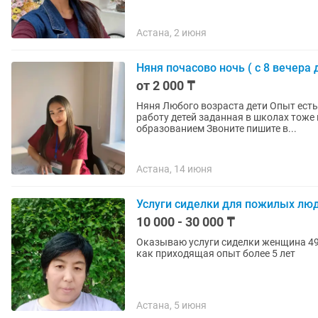
Астана, 2 июня
Няня почасово ночь ( с 8 вечера 
от 2 000 ₸
Няня Любого возраста дети Опыт ест
работу детей заданная в школах тоже
образованием Звоните пишите в...
Астана, 14 июня
Услуги сиделки для пожилых лю
10 000 - 30 000 ₸
Оказываю услуги сиделки женщина 49
как приходящая опыт более 5 лет
Астана, 5 июня