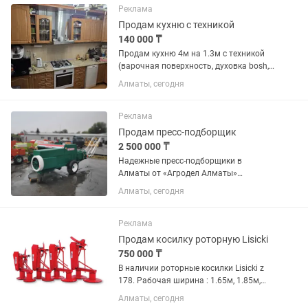
работоспособности. После этого
Реклама
было...
Продам кухню с техникой
140 000 ₸
Продам кухню 4м на 1.3м с техникой
(варочная поверхность, духовка bosh,
вытяжка и посудомоечная машина не
Алматы, сегодня
рабочая, можно починить
Реклама
Продам пресс-подборщик
2 500 000 ₸
Надежные пресс-подборщики в
Алматы от «Агродел Алматы»
Компания «Агродел Алматы»
Алматы, сегодня
предлагает к продаже качественные и
высокопроизводительные пресс-
подборщики для эффективной
Реклама
заготовки сена, соломы и...
Продам косилку роторную Lisicki
750 000 ₸
В наличии роторные косилки Lisicki z
178. Рабочая ширина : 1.65м, 1.85м,
2.6м. В Казахстане косилки работают
Алматы, сегодня
не первый год, на рынке можно найти