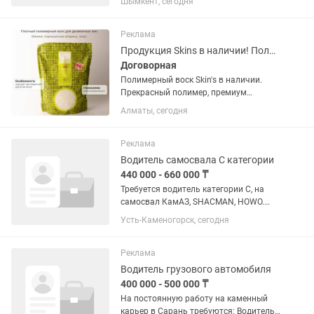
Шымкент, сегодня
Поддержание идеальной чистоты во
всех помещениях дома. Влажная и
сухая уборка. Стирка, глажка и уход
Реклама
за...
Продукция Skins в наличии! Полимерный воск
Договорная
Полимерный воск Skin's в наличии.
Прекрасный полимер, премиум
качества, для депиляции. Великолепно
Алматы, сегодня
растягивается на обширные участки
тела. Работает в технике бразильского
нанесения!
Реклама
Водитель самосвала С категории
440 000 - 660 000 ₸
Требуется водитель категории С, на
самосвал КамАЗ, SHACMAN, HOWO.
Работа в городе стабильная, зарплата
Усть-Каменогорск, сегодня
ежемесячно. Техника свежая, в
отличном состоянии Подробнее
звоните по указанному телефону .
Реклама
Водитель грузового автомобиля
400 000 - 500 000 ₸
На постоянную работу на каменный
карьер в Сарань требуются: Водитель