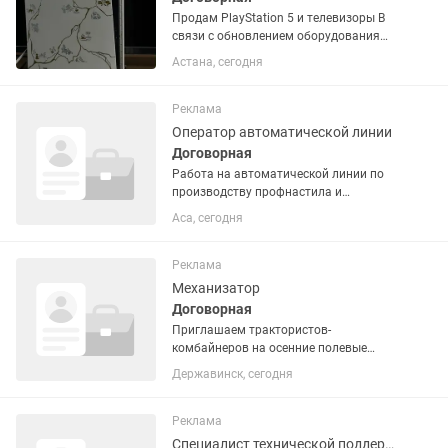
Продам PlayStation 5 и телевизоры В
связи с обновлением оборудования
продается техника в хорошем
Астана, сегодня
состоянии. Все полностью исправно и
готово к использованию. Подойдет
для компьютерного клуба, игровой...
Реклама
Оператор автоматической линии
Договорная
Работа на автоматической линии по
производству профнастила и
металлочерепицы. Подготовка
Аса, сегодня
оборудования к работе и запуск
производственной линии. Настройка
параметров станка в соответствии с...
Реклама
Механизатор
Договорная
Приглашаем трактористов-
комбайнеров на осенние полевые
работы Оплата по выработке — оплата
Державинск, сегодня
за фактически выполненный объём
работ. 1) Нужны Механизаторы на
комбайны и трактора 2) Водители на...
Реклама
Специалист технической поддержки (IT)