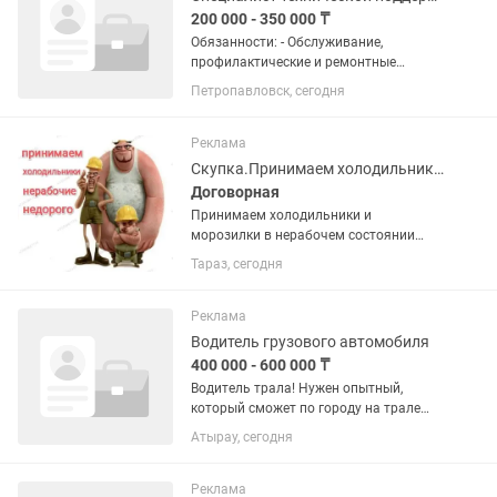
200 000 - 350 000 ₸
Обязанности: - Обслуживание,
профилактические и ремонтные
работы по поддержанию в рабочем
Петропавловск, сегодня
состоянии рабочей техники
(компьютеры, принтеры, ксероксы и
др.), программного обеспечения и
Реклама
периферии; -...
Скупка.Принимаем холодильники и морозилки в нерабочем состоянии недорого
Договорная
Принимаем холодильники и
морозилки в нерабочем состоянии
недорого. Фотки для оценки можно
Тараз, сегодня
присылать . Поможем вынести старую
технику с этажей.
Реклама
Водитель грузового автомобиля
400 000 - 600 000 ₸
Водитель трала! Нужен опытный,
который сможет по городу на трале
ездить. Дорожную технику перевозить.
Атырау, сегодня
Тягач ман f2000 Трал 4 ех осный За
Техникой нужно регулярно ухаживать,
и смотреть. Делать,...
Реклама