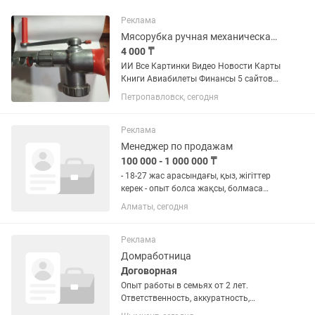
Реклама
Мясорубка ручная механическая МК (СССР / Гост), б/у
4 000 ₸
ИИ Все Картинки Видео Новости Карты
Книги Авиабилеты Финансы 5 сайтов
Вот готовая карточка товара для
Петропавловск, сегодня
продажи этой мясорубки на
вторичном рынке (например, для ,
Авито или Юлы), а также
Реклама
обоснование...
Менеджер по продажам
100 000 - 1 000 000 ₸
- 18-27 жас арасындағы, қыз, жігіттер
керек - опыт болса жақсы, болмаса
үйретеміз - жауапкершілік пен тәртіп -
Алматы, сегодня
студентттерге , магистранттарга
графиг қарастырамыз жазыңыз:
Реклама
Домработница
Договорная
Опыт работы в семьях от 2 лет.
Ответственность, аккуратность,
честность и пунктуальность.