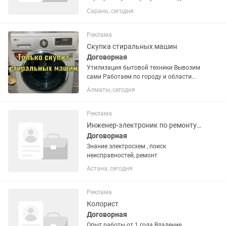
самосвала . Высокая оплата, Новая
Сарань, сегодня
техника, Официальное
трудоустройство, отпуск в
соответствии с ТК РК. Питание (обед)
Реклама
и...
Скупка стиральных машин
Договорная
Утилизация бытовой техники Вывозим
сами Работаем по городу и области
продам стиральную машину автомат в
Алматы, сегодня
хорошем состоянии Доставка
Установка по городу есть Возможна
обмен с доплатой Звоните или пишите
Реклама
Инженер-электроник по ремонту оборудования
Договорная
Знание электросхем , поиск
неисправностей, ремонт
Астана, сегодня
Реклама
Колорист
Договорная
Опыт работы от 1 года Владение