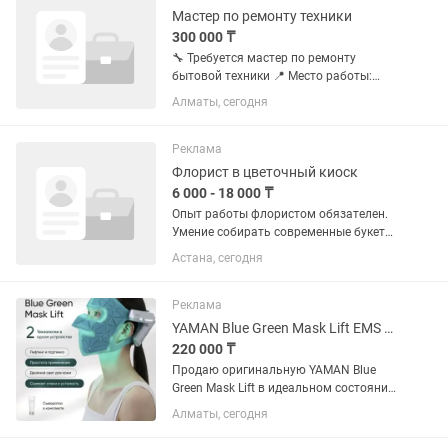
Мастер по ремонту техники
300 000 ₸
🔧 Требуется мастер по ремонту
бытовой техники 📍 Место работы:
Алматы, мкр. Кулагер, ул. Казыбаева
Алматы, сегодня
270В, корпус 1 Мы — компания в сфере
e-commerce. Продаем товары через
Kaspi, Wildberries и...
Реклама
Флорист в цветочный киоск
6 000 - 18 000 ₸
Опыт работы флористом обязателен.
Умение собирать современные букеты
и композиции. Знание ассортимента
Астана, сегодня
цветов и правил ухода за ними.
Хорошее чувство вкуса и
аккуратность. Ответственность,...
Реклама
YAMAN Blue Green Mask Lift EMS LED Япония Оригинал Как Новая
220 000 ₸
Продаю оригинальную YAMAN Blue
Green Mask Lift в идеальном состоянии.
Устройство использовалось всего
Алматы, сегодня
один раз исключительно для
распаковки, обзора и проверки