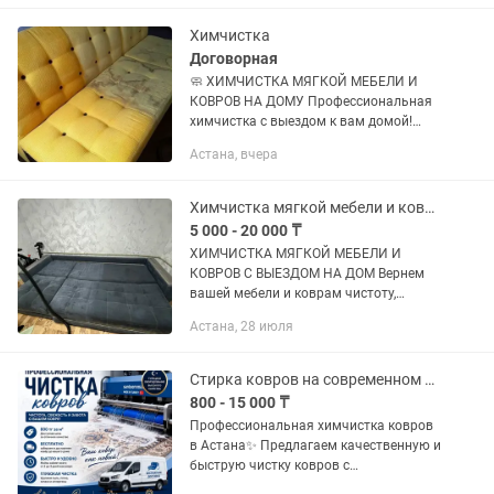
животных Гипоаллергенные средства,
безопасные...
Химчистка
Договорная
🧼 ХИМЧИСТКА МЯГКОЙ МЕБЕЛИ И
КОВРОВ НА ДОМУ Профессиональная
химчистка с выездом к вам домой!
Очищаем от пыли, грязи, пятен,
Астана, вчера
неприятных запахов и шерсти
домашних животных. ✅ Диваны ✅
Кресла ✅...
Химчистка мягкой мебели и ковров
5 000 - 20 000 ₸
ХИМЧИСТКА МЯГКОЙ МЕБЕЛИ И
КОВРОВ С ВЫЕЗДОМ НА ДОМ Вернем
вашей мебели и коврам чистоту,
свежесть и ухоженный вид! ✅
Астана, 28 июля
Химчистка диванов любых размеров
✅ Кресла, стулья, пуфы ✅ Матрасы с
двух сторон ✅...
Стирка ковров на современном оборудовании
800 - 15 000 ₸
Профессиональная химчистка ковров
в Астана✨ Предлагаем качественную и
быструю чистку ковров с
использованием современного