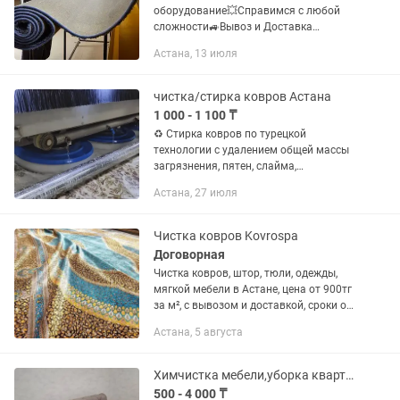
оборудование💥Справимся с любой
сложности🚙Вывоз и Доставка
бесплатно!Наши работы вы можете
Астана, 13 июля
посмотреть в инстаграмме
чистка/стирка ковров Астана
1 000 - 1 100 ₸
♻️ Стирка ковров по турецкой
технологии с удалением общей массы
загрязнения, пятен, слайма,
пластилина, ожогов от утюга на
Астана, 27 июля
специализированной фабрике 📌 7
этапов чистки / пылевыбивание/
стирка на...
Чистка ковров Kovrospa
Договорная
Чистка ковров, штор, тюли, одежды,
мягкой мебели в Астане, цена от 900тг
за м², с вывозом и доставкой, сроки от
2х до 4х дней
Астана, 5 августа
Химчистка мебели,уборка квартир
500 - 4 000 ₸