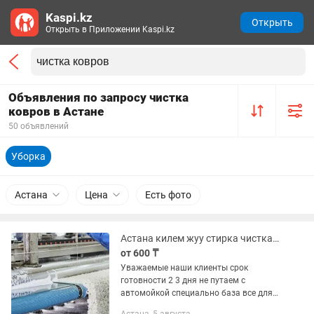
Kaspi.kz
Открыть
Открыть в Приложении Kaspi.kz
Объявления по запросу чистка
ковров в Астане
50 объявлений
Уборка
Астана
Цена
Есть фото
Астана килем жуу стирка чистка мойка ковров ковер астана
от 600 ₸
Уважаемые наши клиенты срок
готовности 2 3 дня не путаем с
автомойкой специально база все для
чистка ковров Предлагаем услуги по