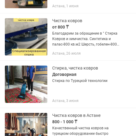
профессиональном немецком
Астана, 1 июня
оборудовании KARCHER Гарантия
качества 100% Выезжаем в течении
часа! Работа...
Чистка ковров
от 800 ₸
Благодарим за обращение в " Стирка
Ковров и химчистка. Синтетика и
палас-800 кв.м2 Шерсть, гобелен-800
кв.м2 Вискоза ,травка ,шёлковые
Астана, 26 июля
ковры-900кв.м.2 Нестандартные ковры
от 1000 тг кв.м2 Потоп-от...
Стирка, чистка ковров
Договорная
Стирка по Турецкой технологии
Астана, 3 июня
Чистка ковров в Астане
800 - 1 000 ₸
Качественный чистка ковров на
турецком оборудовании быстро