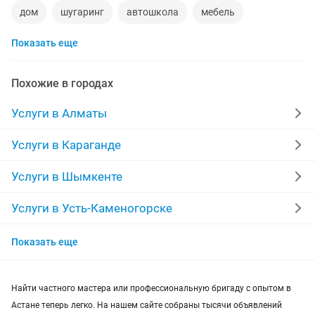
дом
шугаринг
автошкола
мебель
Показать еще
ремонт телевизоров
сантехник
сиделки
ремонт мебели
квартиры в рассрочку
Похожие в городах
мебель на заказ
установка кондиционеров
Услуги в Алматы
уколы на дому
вывоз мусора
кредиты
Услуги в Караганде
москитные сетки
ремонт окон
ворота
Услуги в Шымкенте
ремонт стиральных машин
диван
Услуги в Усть-Каменогорске
Услуги в Актобе
грузоперевозки газель
курсы массажа
Показать еще
Услуги в Актау
манипулятор
тамада
прихожая
двери
Найти частного мастера или профессиональную бригаду с опытом в
Услуги в Костанае
ремонт
заправка картриджей
Астане теперь легко. На нашем сайте собраны тысячи объявлений