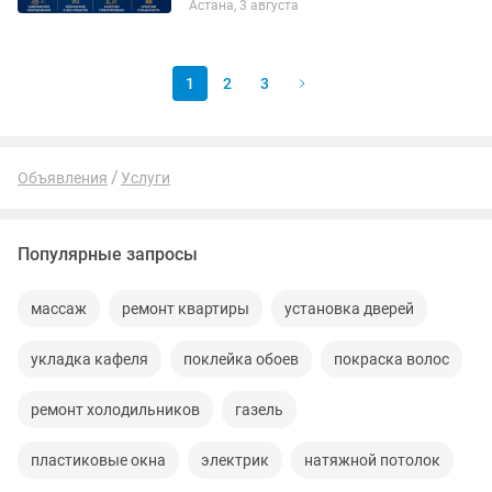
Астана, 3 августа
турецкого оборудования. Удаляем
пыль, пятна, неприятные запахи и
возвращаем...
1
2
3
Объявления
Услуги
Популярные запросы
массаж
ремонт квартиры
установка дверей
укладка кафеля
поклейка обоев
покраска волос
ремонт холодильников
газель
пластиковые окна
электрик
натяжной потолок