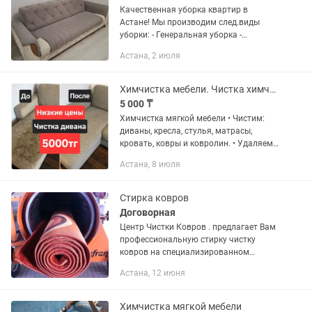
Качественная уборка квартир в
Астане! Мы производим след.виды
уборки: - Генеральная уборка -
Влажная(поддерживающая) уборка -
Астана, 2 июля
Уборка после квартирантов - Уборка
после ремонта Весь необходимый...
Химчистка мебели. Чистка химчистка дивана.
5 000 ₸
Химчистка мягкой мебели • Чистим:
диваны, кресла, стулья, матрасы,
кровать, ковры и ковролин. • Удаляем
пятна, запахи, пыль и аллергены. •
Астана, 8 июля
Глубокая чистка. • Используем
безопасные, гипоаллергенные...
Стирка ковров
Договорная
Центр Чистки Ковров . предлагает Вам
профессиональную стирку чистку
ковров на специализированном
европейском оборудовании с
Астана, 12 июня
применением профессиональных
гипоаллергенных чистящих средств
компании...
Химчистка мягкой мебели