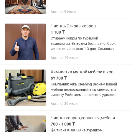
Астана, 9 июля
Чистка/Стирка ковров
1 100 ₸
Стираем ковры по турецкой
технологии -Вывозим бесплатно -Срок
исполнения заказа 1-3 дня -Самовывоз
скидка - 5% за честный отзыв -Срочная
Астана, 19 июля
чистка за ОДИН день -Сухая чистка
срок 4-5 дней
Химчистка мягкой мебели и ковров , чистка диванов
от 700 ₸
Компания: Aika Cleaning Вернем вашей
мебели первозданный вид, свежесть и
чистоту Работаем на совесть, удаляем
до 98% пятен, неприятных запахов и
Астана, 30 июля
пыли. Используем только
профессиональное немецкое...
Чистка ковров,корпешек,мебели,штор,пледы одеяло
700 - 1 000 ₸
🤩Стирка КОВРОВ на турецком