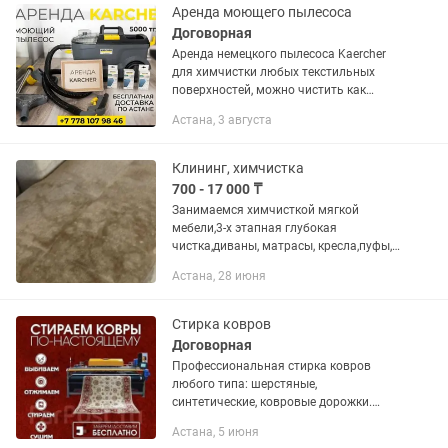
диванов,...
Аренда моющего пылесоса
Договорная
Аренда немецкого пылесоса Kaercher
для химчистки любых текстильных
поверхностей, можно чистить как
ковровые покрытия так и мягкую
Астана, 3 августа
мебель. А так же на выезд химчистка
дивана матрас итд 12000 тг диван...
Клининг, химчистка
700 - 17 000 ₸
Занимаемся химчисткой мягкой
мебели,3-х этапная глубокая
чистка,диваны, матрасы, кресла,пуфы,
подушки, ковров, детские кресла,
Астана, 28 июня
лежанки для животных и
мн.др,професиональное
оборудование,безопасные...
Стирка ковров
Договорная
Профессиональная стирка ковров
любого типа: шерстяные,
синтетические, ковровые дорожки.
Глубокая чистка от грязи, пыли,
Астана, 5 июня
запахов Выведение пятен и шерсти