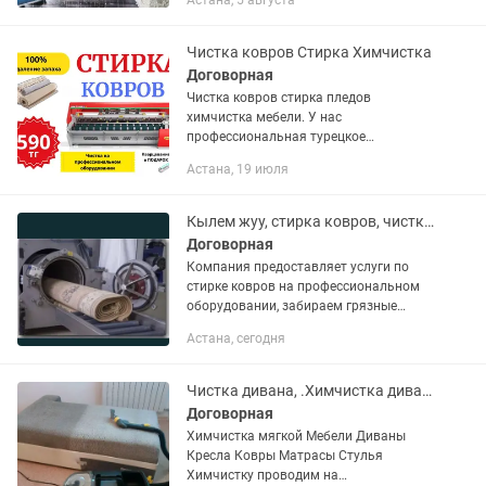
Астана, 5 августа
стирке и чистке ковров. Стирка
производится на...
Чистка ковров Стирка Химчистка
Договорная
Чистка ковров стирка пледов
химчистка мебели. У нас
профессиональная турецкое
оборудование. МЫ НЕ АВТОМОЙКА
Астана, 19 июля
САМОВЫВОЗ СКИДКА 20% Удаляем
запахов МОЧИ. Вывоз и доставка
БЕСПЛАТНО Минимальный...
Кылем жуу, стирка ковров, чистка ковров, химчистка ковров
Договорная
Компания предоставляет услуги по
стирке ковров на профессиональном
оборудовании, забираем грязные
изделия из дома или офиса, через 2-3
Астана, сегодня
дня привозим абсолютно чистые!
Проводим обработку ковров...
Чистка дивана, .Химчистка дивана, Чистька ковров
Договорная
Химчистка мягкой Мебели Диваны
Кресла Ковры Матрасы Стулья
Химчистку проводим на