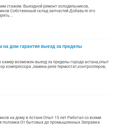
тним стажем. Выездной ремонт холодильников,
бственный склад запчастей Добавьте это
рять...
м на дом гарантия выезд за пределы
 камер возможен выезд за пределы города астана,опыт
ор компрессора ,замена реле термостат,контроллеров,
иков на дому в Астане Опыт 15 лет Работал со всеми
е поломки От бытовых до промышленных Заправка