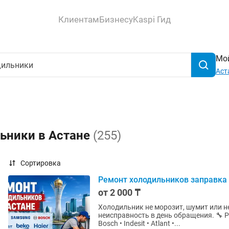
Клиентам
Бизнесу
Kaspi Гид
Мой
Аст
льники в Астане
(255)
Сортировка
Ремонт холодильников заправка
от 2 000 ₸
Холодильник не морозит, шумит или н
неисправность в день обращения. 🔧 
Bosch • Indesit • Atlant •...