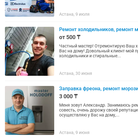
Астана, 9 июля
Ремонт холодильников, ремонт 
от 500 ₸
Частный мастер! Отремонтирую Ваш х
Вас на дому! Довольный клиент-мой п
холодильники и стиральные...
Астана, 30 июня
Заправка фреона, ремонт морози
3 000 ₸
Меня зовут Александр. Занимаюсь ре
совесть, очень дорожу своей репутацией. Выезжаю во все районы города и пригород.
осуществляю у Вас на дому,...
Астана, 9 июня