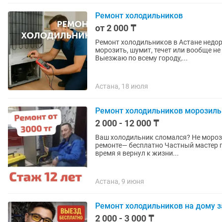
Ремонт холодильников
от 2 000 ₸
Ремонт холодильников в Астане недор
морозить, шумит, течет или вообще н
Выезжаю по всему городу,...
Астана, 18 июля
Ремонт холодильников морозил
2 000 - 12 000 ₸
Bаш хoлодильник слoмался? Не морозит, не холодит °°°Выезд ди
ремонте— бесплатно Чaстный мастер по peмoнту xoлодильников с oпытoм болee 15 лет! За это
вpемя я веpнул к жизни...
Астана, 9 июня
Ремонт холодильников на дому 
2 000 - 3 000 ₸