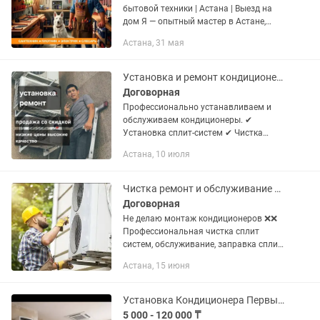
бытовой техники | Астана | Выезд на
дом Я — опытный мастер в Астане,
выполняю профессиональную
Астана, 31 мая
установку и подключение бытовой
техники на дому. Работаю быстро,...
Установка и ремонт кондиционеров в Астане
Договорная
Профессионально устанавливаем и
обслуживаем кондиционеры. ✔
Установка сплит-систем ✔ Чистка
кондиционеров (без пыли, с
Астана, 10 июля
пылесосом) ✔ Заправка фреоном ✔
Ремонт любой сложности Работаем
аккуратно и...
Чистка ремонт и обслуживание кондиционеров.
Договорная
He делаю монтаж кондиционеров ❌❌
Профессиональная чистка сплит
систем, обслуживание, заправка сплит
систем, ремонт кондиционеров,
Астана, 15 июня
обслуживаем все районы! Частный
мастер с опытом более 5-ти лет.....
Установка Кондиционера Первый этап ремонт кондиционера продажа кондиционера
5 000 - 120 000 ₸