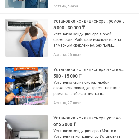
Аккуратная установка ✅ Подключение
Астана, вчера
и проверка работы ✅ Прокладка
трассы ✅ Гарантия на монтаж ✅ Выезд
по...
Установка кондиционера , ремонт , заправка фреона
5 000 - 30 000 ₸
Установка кондиционера любой
сложности. Работаем исключительно
алмазным сверлением, без пыли.
Также имеется чистка Заправка
Астана, 26 июня
Обслуживание Предварительный
осмотр Звонки и кондиционер сплит...
Установка кондиционера,чистка кондиционеров, ремонт кондиционера
500 - 15 000 ₸
Установка сплит-систем любой
сложности, закладка трассы на этапе
ремонта.Глубокая чистка и
антибактериальная обработка:
Астана, 27 июля
Промывка внутреннего и внешнего
блоков аппаратным методом,
дезинфекция от...
Установка кондиционера,установить кондиционер
от 25 000 ₸
Установка кондиционеров Монтаж
Установить кондиционер Установить