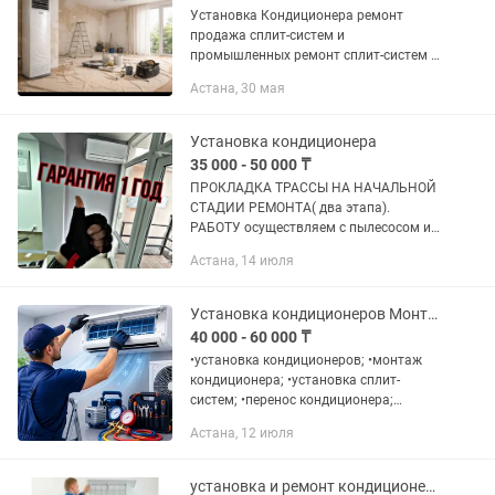
Установка Кондиционера ремонт
продажа сплит-систем и
промышленных ремонт сплит-систем и
полу промышленных Прокладка
Астана, 30 мая
фреоновой магистрали первый этап во
время ремонта Другие вопросы
звоните работаем...
Установка кондиционера
35 000 - 50 000 ₸
ПРОКЛАДКА ТPACСЫ HA НАЧАЛЬНОЙ
СТАДИИ РЕМОНТА( два этапа).
РАБОТУ осуществляем с пылесосом и
штроборезом. Выполним
Астана, 14 июля
профессиональную установку бытовых
и промышленных сплит-систем. Так же
применяем...
Установка кондиционеров Монтаж Гарантия Астана
40 000 - 60 000 ₸
•установка кондиционеров; •монтаж
кондиционера; •установка сплит-
систем; •перенос кондиционера;
•закладка трассы; •демонтаж;
Астана, 12 июля
•обслуживание; •заправка фреоном;
•Астана.
установка и ремонт кондиционеров