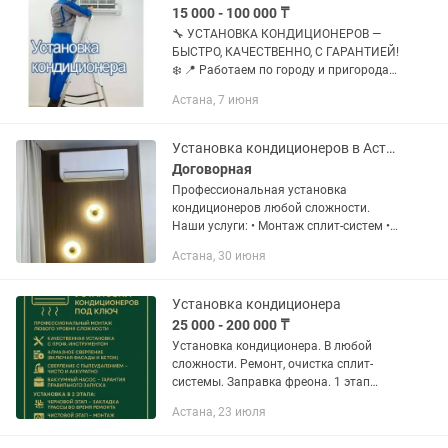
15 000 - 100 000 ₸
🔧 УСТАНОВКА КОНДИЦИОНЕРОВ —
БЫСТРО, КАЧЕСТВЕННО, С ГАРАНТИЕЙ!
❄️ 📍 Работаем по городу и пригородам
🧰 Услуги: – Установка настенных
Астана, 7 июня
кондиционеров (сплит-систем) –
Демонтаж старого оборудования –...
Установка кондиционеров в Астане
Договорная
Профессиональная установка
кондиционеров любой сложности.
Наши услуги: • Монтаж сплит-систем •
Демонтаж кондиционеров • Перенос
Астана, 30 июня
внутреннего и наружного блока •
Чистка и сервисное обслуживание •...
Установка кондиционера
25 000 - 200 000 ₸
Установка кондиционера. В любой
сложности. Ремонт, очистка сплит-
системы. Заправка фреона. 1 этап
(черновой), 2 этап(чистовой) . Без
Астана, 23 июля
пыли. Алмазные бурения. ГАРАНТИЯ
НА УСТАНОВКУ 12 месяцев. Имеется...