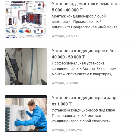
Установка, демонтаж и ремонт кондиционеров, промышленный альпинизм
5 000 - 40 000 ₸
Монтаж кондиционеров любой
сложности | Промышленный
альпинист Профессиональный монтаж
кондиционеров с гарантией качества.
Астана, 29 мая
Выполняем работы любой сложности
— от стандартной установки до
монтажа в...
Установка кондиционеров в Астане
40 000 - 50 000 ₸
Профессиональная установка
кондиционеров в Астане. Выполняем
монтаж сплит-систем в квартирах,
частных домах, офисах и
Астана, 9 июля
коммерческих помещениях. В услуги
входит установка внутреннего и
наружного...
Установка кондиционера и заправка
от 1 000 ₸
Установка кондиционеров под ключ
Профессиональный монтаж
кондиционеров любой сложности.
Быстро, аккуратно и с гарантией
Астана, 2 августа
качества. Наши услуги: • Установка