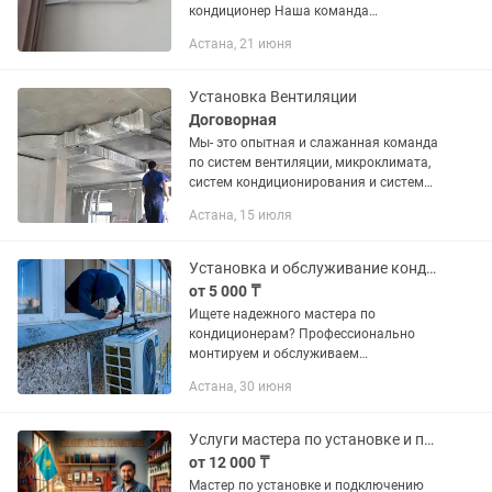
кондиционер Наша команда
предлагает установку и продажу
Астана, 21 июня
кондиционеров. Работаем
исключительно с проф.
Оборудованием прокладка...
Установка Вентиляции
Договорная
Мы- это опытная и слажанная команда
по систем вентиляции, микроклимата,
систем кондиционирования и систем
холодоснабжения. ЧТО МЫ ДЕЛАЕМ: 1.
Астана, 15 июля
СИСТЕМЫ ВЕНТИЛЯЦИИ и СИСТЕМЫ
КОНДИЦИОНИРОВАНИЯ «ПОД...
Установка и обслуживание кондиционеров
от 5 000 ₸
Ищете надежного мастера по
кондиционерам? Профессионально
монтируем и обслуживаем
климатическую технику любых
Астана, 30 июня
брендов. Работаем чисто, быстро и на
совесть! Наши услуги: Стандартный и...
Услуги мастера по установке и подключению бытовой техники.
от 12 000 ₸
Мастер по установке и подключению