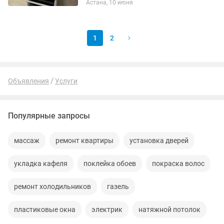
Астана, 10 июня
защиты детей.Изготовливаем решетки
на окна,Прочные решетки на окна из...
1
2
Объявления
Услуги
Популярные запросы
массаж
ремонт квартиры
установка дверей
укладка кафеля
поклейка обоев
покраска волос
ремонт холодильников
газель
пластиковые окна
электрик
натяжной потолок