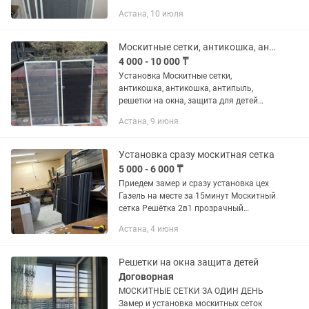
изготовление москитных сеток разных
Астана, 10 июля
цветов белые, антрацит, махагон,
СЕТКА PLISSE очень удобно, замер,
установка...
Москитные сетки, антикошка, антикошка, решетки
4 000 - 10 000 ₸
Установка Москитные сетки,
антикошка, антикошка, антипыль,
решетки на окна, защита для детей
Профиль внутренние - наружные,
Астана, 9 июня
имеется разные цвета Замер и
установка бесплатно Индивидуальный
подход
Установка сразу москитная сетка
5 000 - 6 000 ₸
Приедем замер и сразу установка цех
Газель на месте за 15минут Москитный
сетка Решётка 2в1 прозрачный
Поликарбонат Антимошка Антипыль
Астана, 4 июня
Плиссе Раздвижные Стеклопакет
подоконники откосы пластиковые...
Решетки на окна защита детей
Договорная
МОСКИТНЫЕ СЕТКИ ЗА ОДИН ДЕНЬ
Замер и установка москитных сеток