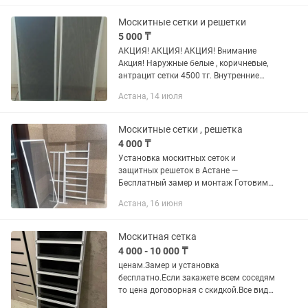
Прочные материалы Аккуратный
монтаж...
Москитные сетки и решетки
5 000 ₸
АКЦИЯ! АКЦИЯ! АКЦИЯ! Внимание
Акция! Наружные белые , коричневые,
антрацит сетки 4500 тг. Внутренние
белые 10000 тг. Коричневые и
Астана, 14 июля
антрацитовые решетка+москитная
сетка 2в1 от 14000тг и выше в...
Москитные сетки , решетка
4 000 ₸
Установка москитных сеток и
защитных решеток в Астане —
Бесплатный замер и монтаж Готовим
на месте Предлагаем установку: •
Астана, 16 июня
Классических москитных сеток •
Антимошка — мелкая сетка от мелких...
Москитная сетка
4 000 - 10 000 ₸
ценам.Замер и установка
бесплатно.Если закажете всем соседям
то цена договорная с скидкой.Все виды
москитных сеток и решеток для