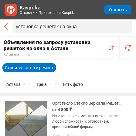
Kaspi.kz
Открыть
Открыть в Приложении Kaspi.kz
Объявления по запросу установка
решеток на окна в Астане
37 объявлений
Строительство и ремонт
Астана
Цена
Есть фото
Оргстекло Стекло Зеркала Решетки на окна Стеклопакеты Изготовление Монтаж
от 4 800 ₸
Изготовление и монтаж стеклопакетов
любой сложности, с отверстием,
криволинейной формы,
бронированные, тонированные и др.