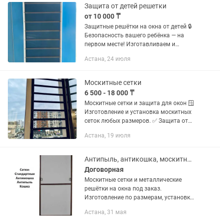
защита детей...
Защита от детей решетки
от 10 000 ₸
Защитные решётки на окна от детей 🔒
Безопасность вашего ребёнка — на
первом месте! Изготавливаем и
устанавливаем прочные защитные
Астана, 24 июля
решётки на окна. ✅ Надёжная защита
от выпадения ✅ Качественные...
Москитные сетки
6 500 - 18 000 ₸
Москитные сетки и защита для окон 🪟
Изготовление и установка москитных
сеток любых размеров. ✅ Защита от
комаров, мух и пыли ✅ Защита детей
Астана, 19 июля
от выпадения ✅ Прочные и
качественные материалы ✅ Быстрое...
Антипыль, антикошка, москитные сетки
Договорная
Москитные сетки и металлические
решётки на окна под заказ.
Изготовление по размерам, установка
быстро и качественно. Надёжная
Астана, 31 мая
защита от комаров, мух и пыли