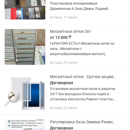
Пластиковые Алюминиевые
Деревянные А Окна Двери Лоджий
Витражи Балконы Входные Двери
Астана, 11 июля
Входные Группы Кассовые Кабины
Решетки Для Детей Курительные
Кабины Офисные...
Москитные сетки 2в1
от 13 000 ₸
ГАРАНТИЯ ЕСТЬ!!! Москитные сетки на
окна. -Москитные с
решеткой(алюминиевые металл)
-Детская защита (тросики с ключом)
Астана, 25 июля
фиксаторы на окна. -Раздвижные
москитные сетки. Решетки на окна.
Ремонт окон....
Москитные сетки . Срочно акции. Плиссе.Тонировка. Ролл шторы
Договорная
Установим москитные сетки и решетки.
24/7 без выходных.Консультация и
установка бесплатно.Ремонт пластик
окно и дверей -Решетка --Плиссе
Астана, 22 июля
-стеклопакет -подоконник -фурнитура --
антипыль -замена...
Регулировка Окон Замена Резина Москитная Сетка Ролл Шторы Решетка на Окна
Договорная