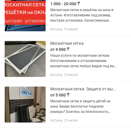
1 000 - 20 000 ₸
Москитные сетки и решётки на окна в
Астане. Изготавливаем под размер,
быстрая установка. Качественные
материалы, аккуратная работа.
Астана, 10 июня
Доступные цены. Звоните или пишите в
Москитная сетка
от 4 000 ₸
Наши услуги по москитным сеткам
Изготавливаем и устанавливаем
москитные сетки любых видов под ваш
размер Замер и консультация
Астана, 13 июля
Изготовление под окно (точно по
размерам) Быстрая установка
Гарантия...
Москитные сетки. Защита от выпадения детей. Скидки до -27%
от 5 000 ₸
Москитные сетки и защита детей на
окна Замер бесплатно Надоели
комары? Боитесь за безопасность
ребёнка? Решим всё за 1 день
Астана, 13 июля
Москитные сетки — защита от
насекомых Усиленные решётки —