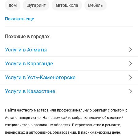
дом
шугаринг
автошкола
мебель
Показать еще
ремонт телевизоров
сантехник
сиделки
ремонт мебели
квартиры в рассрочку
Похожие в городах
мебель на заказ
установка кондиционеров
Услуги в Алматы
уколы на дому
вывоз мусора
кредиты
Услуги в Караганде
москитные сетки
ремонт окон
ворота
Услуги в Усть-Каменогорске
ремонт стиральных машин
диван
Услуги в Казахстане
грузоперевозки газель
курсы массажа
Найти частного мастера или профессиональную бригаду с опытом в
Астане теперь легко. На нашем сайте собраны тысячи объявлений
манипулятор
тамада
реставрация мебели
специалистов в различных областях. В строительстве и ремонте,
перевозках и автосервисе, образовании. В парикмахерском деле,
прихожая
двери
сборка мебели
ремонт