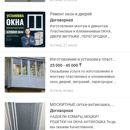
Астана, 20 июля
Москитные сетки антипыль,
антимошка , с защитой от выпадения
Зеркала...
Ремонт окон и дверей
Договорная
Изготовления монтаж и демонтаж .
Пластиковые и Алюминиевые ОКНА ,
ДВЕРИ ВИТРАЖИ , ПЕРЕГОРОДКИ ,
БАЛКОНЫ . Алюминий холодная ,
Астана, 21 июля
тёплая серия. Регулировка и
устранение продувания,
восстановление...
Изготовление и установка пластиковых окон, балконов, дверей.
25 000 - 45 000 ₸
Оказываем услуги по изготовлению и
монтажу пластиковых и алюминиевых
окон, дверей , витражей , перегородок и
утепленных балконов и тамбура из
Астана, вчера
металла пластика и алюминия. А
также мелкие...
МОСКИТНЫЕ сетки-антикошка, антикошка , решетки на окна качественно и в срок
Договорная
НАДОЕЛИ КОМАРЫ, МОШКИ?
РЕШЕТКИ НА ОКНА АНТИКОШКА Тогда
мы окажем Качественное