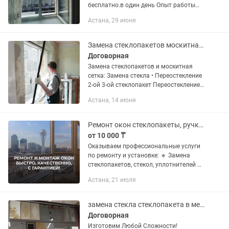
бесплатно.в один день Опыт работы
более 5 лет в Астане. Москитные сетки
Астана, 29 июня
всех видов Наружные Обычные
Внутренние Москитные сетки с...
Замена стеклопакетов москитная сетка замена стекло ремонт окон переостеклен
Договорная
Замена стеклопакетов и москитная
сетка: Замена стекла • Переостекление
2-ой 3-ой стеклопакет Переостекление
балкона лоджия Замена стекла разных
Астана, 14 июня
цветов Замена уплотнителя (резинки)
Замена...
Ремонт окон стеклопакеты, ручки, замки, уплотнители, монтаж балконов
от 10 000 ₸
Оказываем профессиональные услуги
по ремонту и установке: 🔹 Замена
стеклопакетов, стекол, уплотнителей 🔹
Замена ручек и замков 🔹 Установка
Астана, 21 июля
пластиковых откосов и перегородок 🔹
Решетки на окна для...
замена стекла стеклопакета в межкомнатных дверях ремонт окон регулировка
Договорная
Изготовим Любой Сложности!