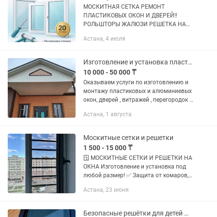
МОСКИТНАЯ СЕТКА РЕМОНТ
ПЛАСТИКОВЫХ ОКОН И ДВЕРЕЙ!!️
РОЛЬШТОРЫ ЖАЛЮЗИ РЕШЕТКА НА
ОКНА короткие сроки .Антикошка
Астана, 4 июля
Антикошка. Антипыль -Замена
уплотнителя -Замена механизмов -
Замена стеклопакетов ...
Изготовление и установка пластиковых окон, балконов, дверей.
10 000 - 50 000 ₸
Оказываем услуги по изготовлению и
монтажу пластиковых и алюминиевых
окон, дверей , витражей , перегородок и
утепленных балконов и тамбура из
Астана, 1 августа
металла пластика и алюминия. А
также мелкие...
Москитные сетки и решетки
1 500 - 15 000 ₸
🪟 МОСКИТНЫЕ СЕТКИ И РЕШЕТКИ НА
ОКНА Изготовление и установка под
любой размер! ✅ Защита от комаров,
мух и пыли ✅ Надёжные решетки для
Астана, 23 июня
безопасности ✅ Аккуратная и быстрая
установка ✅ Качественные...
Безопасные решётки для детей Москитные сетки Астана