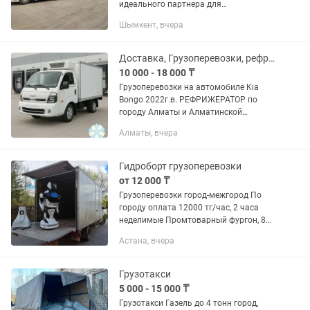
идеального партнера для
грузоперевозок? Наша компания - ваш
Шымкент, вчера
надежный путь к успешной доставке!
ЗВОНИТЕ! Подберем автомобиль...
Доставка, Грузоперевозки, рефрижератор, автохолодильник, автоморозильник
10 000 - 18 000 ₸
Грузоперевозки на автомобиле Kia
Bongo 2022г.в. РЕФРИЖЕРАТОР по
городу Алматы и Алматинской
области. Температурный режим
Алматы, вчера
(-25/+30) Длинна 2.7 м., Ширина 1.6м.,
Высота 1.4м., грузоподъемность До...
Гидроборт грузоперевозки
от 12 000 ₸
Грузоперевозки город-межгород По
городу оплата 12000 тг/час, 2 часа
неделимые Промтоварный фургон, 8
европаллет 18м³ (4.3 х 2.1 х 2.0м)
Астана, вчера
гидроборт г/п 700кг Рохля г/п до 2
тонн Перевозка...
Грузотакси
5 000 - 15 000 ₸
Грузотакси Газель до 4 тонн город,