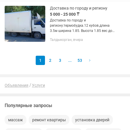
Работаем по области и по...
Доставка по городу и региону
5 000 - 25 000 ₸
Доставка по городу и
региону.термобудка.12 кубов.длина
3.5м ширина 1.85. Высота 1.85 вес до
трех тонн
Талдыкорган, вчера
1
2
3
...
53
Объявления
Услуги
Популярные запросы
массаж
ремонт квартиры
установка дверей