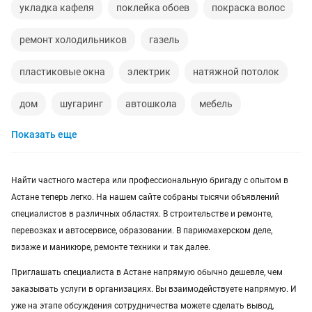
укладка кафеля
поклейка обоев
покраска волос
ремонт холодильников
газель
пластиковые окна
электрик
натяжной потолок
дом
шугаринг
автошкола
мебель
Показать еще
ремонт телевизоров
сантехник
сиделки
квартиры в рассрочку
мебель на заказ
Найти частного мастера или профессиональную бригаду с опытом в
Астане теперь легко. На нашем сайте собраны тысячи объявлений
установка кондиционеров
уколы на дому
специалистов в различных областях. В строительстве и ремонте,
перевозках и автосервисе, образовании. В парикмахерском деле,
вывоз мусора
кредиты
москитные сетки
визаже и маникюре, ремонте техники и так далее.
ремонт окон
ворота
ремонт стиральных машин
Приглашать специалиста в Астане напрямую обычно дешевле, чем
заказывать услуги в организациях. Вы взаимодействуете напрямую. И
диван
грузоперевозки газель
курсы массажа
уже на этапе обсуждения сотрудничества можете сделать вывод,