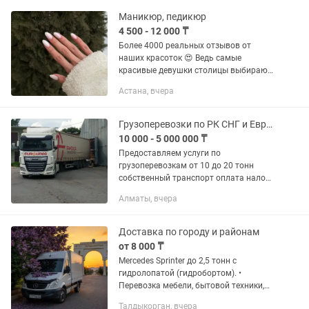
Маникюр, педикюр
4 500 - 12 000 ₸
Более 4000 реальных отзывов от
наших красоток 😍 Ведь самые
красивые девушки столицы выбирают
Нас! •Маникюр,выравнивание,
Астана, вчера
укрепление и покрытие базой/ гель-
лаком один тон и наше снятие: 7500kzt
♡...
Грузоперевозки по РК СНГ и Европа
10 000 - 5 000 000 ₸
Предоставляем услуги по
грузоперевозкам от 10 до 20 тонн
собственный транспорт оплата налом
и безналичным расчетом
Алматы, вчера
Доставка по городу и районам
от 8 000 ₸
Mercedes Sprinter до 2,5 тонн с
гидролопатой (гидробортом). •
Перевозка мебели, бытовой техники,
стройматериалов и оборудования •
Талдыкорган, вчера