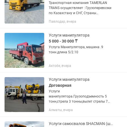
Транспортная компания TAMERLAN
TRANS осуществляет : Грузоперевозки
по Казахстану и СНГ, Страны
Евразийской экономического союза.
Павлодар, вчера
Доставка груза отдельной машиной от
двери до двери. Перевозка...
Услуги манипулятора
5 000 - 30 000 ₸
Услуга Манипулятора, машина .9
тонн.длина 5/2.10
Актобе, вчера
Услуги манипулятора
Договорная
Услуги
манипулятора.Грузоподъемность 5
тонн,стрела 3 тонны,вылет стрелы 7
метров.Постоянным клиентам
Алматы, вчера
скидки.Звоните Анатолий
Услуги самосвалов SHACMAN (шакман) HOWO 25-40 тонн доставка инертных мат-ов