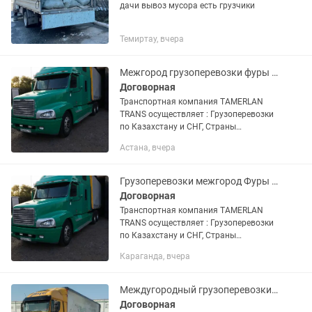
дачи вывоз мусора есть грузчики
Темиртау, вчера
Межгород грузоперевозки фуры Тента площадки камазы
Договорная
Транспортная компания TAMERLAN
TRANS осуществляет : Грузоперевозки
по Казахстану и СНГ, Страны
Евразийской экономического союза.
Астана, вчера
Доставка груза отдельной машиной от
двери до двери. Перевозка...
Грузоперевозки межгород Фуры тентовки площадки камазы тралы
Договорная
Транспортная компания TAMERLAN
TRANS осуществляет : Грузоперевозки
по Казахстану и СНГ, Страны
Евразийской экономического союза.
Караганда, вчера
Доставка груза отдельной машиной от
двери до двери. Перевозка...
Междугородный грузоперевозки фуры Тент площадки камазы газельи по Казахстан
Договорная