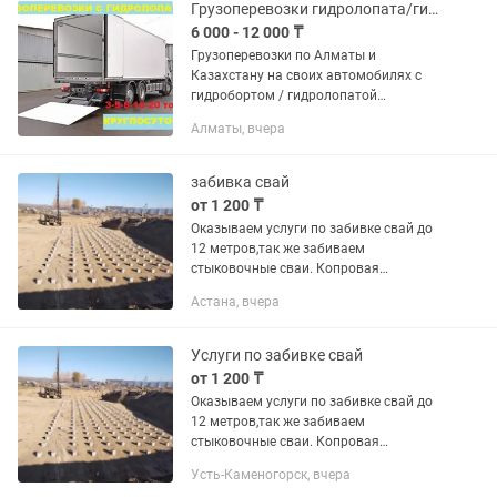
Грузоперевозки гидролопата/гидроборт
6 000 - 12 000 ₸
Грузоперевозки по Алматы и
Казахстану на своих автомобилях с
гидробортом / гидролопатой
грузоподъемностью от 3х до 20 тонн.
Алматы, вчера
Опытные грузчики, упаковщики, рохля.
Форма оплаты любая. 20 лет на
рынке,...
забивка свай
от 1 200 ₸
Оказываем услуги по забивке свай до
12 метров,так же забиваем
стыковочные сваи. Копровая
установка СП-49,на базе Т-170,молот
Астана, вчера
2.5 тонны. Большой опыт работы.
Работаем по области и по...
Услуги по забивке свай
от 1 200 ₸
Оказываем услуги по забивке свай до
12 метров,так же забиваем
стыковочные сваи. Копровая
установка СП-49,на базе Т-130,молот
Усть-Каменогорск, вчера
2.5 тонны. Большой опыт работы.