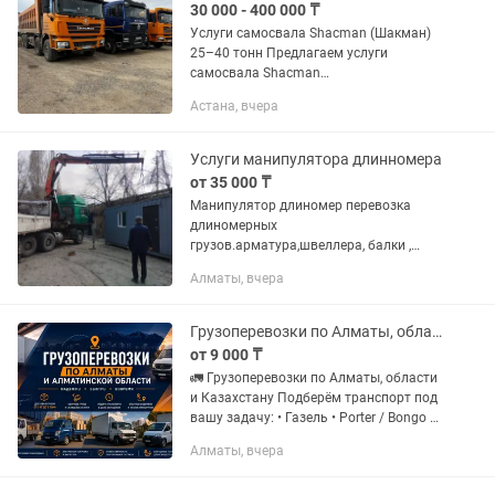
30 000 - 400 000 ₸
Услуги самосвала Shacman (Шакман)
25–40 тонн Предлагаем услуги
самосвала Shacman
грузоподъемностью 30–40 тонн для
Астана, вчера
перевозки инертных и сыпучих
строительных материалов. Выполняем
перевозку: ...
Услуги манипулятора длинномера
от 35 000 ₸
Манипулятор длиномер перевозка
длиномерных
грузов.арматура,швеллера, балки ,
контейнера и тд.грузоподъемность
Алматы, вчера
стрелы 12 тон вылет 12 метров кузов
13 метров 18 тон. Перевозки по городу
,области и...
Грузоперевозки по Алматы, области и Казахстану
от 9 000 ₸
🚛 Грузоперевозки по Алматы, области
и Казахстану Подберём транспорт под
вашу задачу: • Газель • Porter / Bongo •
Машины до 5 тонн • Тент, борт,
Алматы, вчера
цельнометаллический фургон ✅
Доставка...