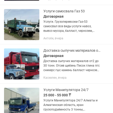
Быстрая подача по городу • Выезд в
районы • Удобная погрузка и...
Услуги самосвала Газ 53
Договорная
Услуги. Грузоперевозки Газ-53
самосвал все виды услуги навоз,
вывоз мусора, балласт, чернозем,
щебень, строительные материалы и
Актобе, вчера
другие. Грузоподъёмность до 5
тонн.Качественно и недорого.
Доставка сыпучих материалов отсев щебень Песок глина пгс сникерс
Договорная
Доставка сыпучих материалов от2 до
30 тонн. Отсев щебень Песок глина пгс
сникерс гшс камень балласт чернозем
Зил Хово Шахман
Каскелен, вчера
Услуги Манипулятора 24/7
25 000 - 55 000 ₸
Услуги Манипулятора 24/7 Алматы и
Алматинская область, кран
грузоподъёмность 3 тонны,