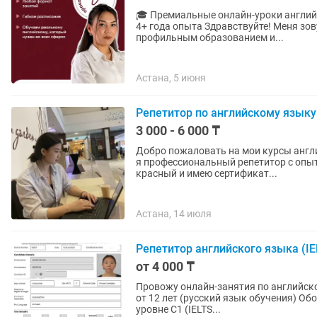
🎓 Премиальные онлайн-уроки английского языка IELTS 7.0 | C1 Advan
4+ года опыта Здравствуйте! Меня зовут Арбинур — преподаватель английского языка с
профильным образованием и...
Астана, 5 июня
Репетитор по английскому языку
3 000 - 6 000 ₸
Добро пожаловать на мои курсы англий
я профессиональный репетитор с опыт
красный и имею сертификат...
Астана, 14 июля
Репетитор английского языка (IE
от 4 000 ₸
Провожу онлайн-занятия по английско
от 12 лет (русский язык обучения) Обо мне: Закончила НИШ в этом году, владею английским на
уровне С1 (IELTS...