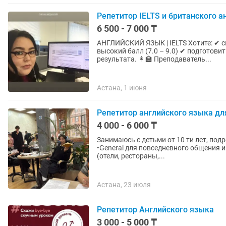
Репетитор IELTS и британского а
6 500 - 7 000 ₸
АНГЛИЙСКИЙ ЯЗЫК | IELTS Хотите: ✔ свободно говорить на английском ✔ сдать IELTS на
высокий балл (7.0 – 9.0) ✔ подготовиться к учебе з
результата. 👩🏫 Преподаватель...
Астана, 1 июня
Репетитор английского языка для
4 000 - 6 000 ₸
Занимаюсь с детьми от 10 ти лет, подростками и взрослым
•General для повседневного общения и путешествий •Hospitality д
(отели, рестораны,...
Астана, 23 июля
Репетитор Английского языка
3 000 - 5 000 ₸