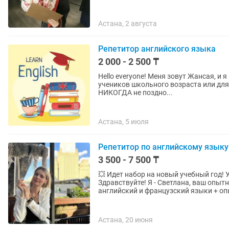
Астана, 2 августа
Репетитор английского языка
2 000 - 2 500 ₸
Hello everyone! Меня зовут Жансая, и я предлагаю услуги репетитора по английскому языку для
учеников школьного возраста или для
НИКОГДА не поздно...
Астана, 5 июля
Репетитор по английскому языку
3 500 - 7 500 ₸
💥 Идет набор на новый учебный год! Ус
Здравствуйте! Я - Светлана, ваш опыт
английский и французский языки + опы
Астана, 20 июня