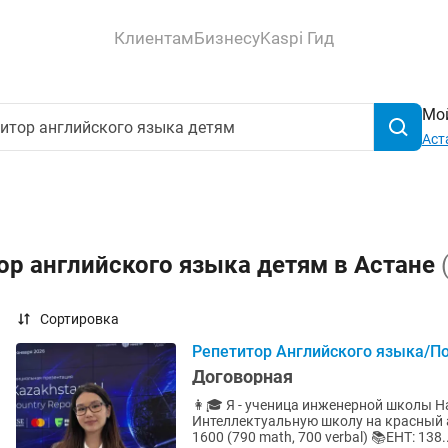
Клиентам
Бизнесу
Kaspi Гид
Мой
Аст
ор английского языка детям в Астане
Сортировка
Репетитор Английского языка/По
Договорная
👩🎓 Я - ученица инженерной школы Н
Интеллектуальную школу на красный аттеста
1600 (790 math, 700 verbal) 📚ЕНТ: 138..