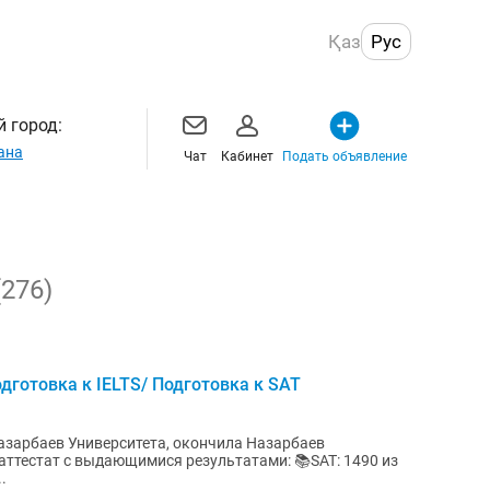
Қаз
Рус
 город:
ана
Чат
Кабинет
Подать объявление
(276)
дготовка к IELTS/ Подготовка к SAT
азарбаев Университета, окончила Назарбаев
т с выдающимися результатами: 📚SAT: 1490 из
.