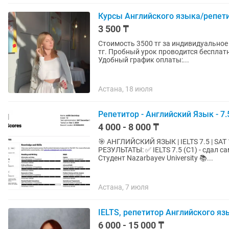
Курсы Английского языка/репети
3 500 ₸
Стоимость 3500 тг за индивидуальное 
тг. Пробный урок проводится бесплатно. Опыт преподавания более трех с половино
Удобный график оплаты:...
Астана, 18 июля
Репетитор - Английский Язык - 7.
4 000 - 8 000 ₸
🎯 АНГЛИЙСКИЙ ЯЗЫК | IELTS 7.5 | SAT 1500
РЕЗУЛЬТАТЫ: ✅ IELTS 7.5 (C1) - сдал 
Студент Nazarbayev University 📚...
Астана, 7 июля
IELTS, репетитор Английского яз
6 000 - 15 000 ₸