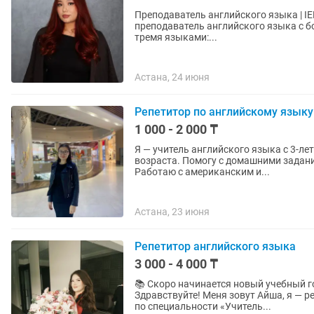
Преподаватель английского языка | IELTS Instructor Меня зовут Аяжа
преподаватель английского языка с более чем
тремя языками:...
Астана, 24 июня
Репетитор по английскому языку
1 000 - 2 000 ₸
Я — учитель английского языка с 3-л
возраста. Помогу с домашними задани
Работаю с американским и...
Астана, 23 июня
Репетитор английского языка
3 000 - 4 000 ₸
📚 Скоро начинается новый учебный г
Здравствуйте! Меня зовут Айша, я — 
по специальности «Учитель...