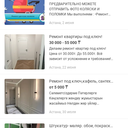
ПРЕДВАРИТЕЛЬНО МОЖЕТЕ
ОТПРАВИТЬ ФОТО КОЛЯСКИ И
ПОЛОМКИ Мы выполняем : •Ремонт
колеса коляски •Замену покрышек
Астана, 2 июня
•Ремонт капюшона •Замену деталей
шасси и рамы; •Ремонт шарниров и
другие...
Ремонт квартиры под ключ!
30 000 - 55 000 ₸
Делаем ремонт квартир под ключ!
Цена от 30.000т. До 55.000т. Всё
зависит от усложнение и требование!
Опыт работы уважительно. Фото
Астана, 22 июня
объектов можем отправить. Фото
отчёты приветствуется. С заказами...
Ремонт под ключ,кафель, сантехник, электрик,натяжной потолок,двери,ламинат
от 5 000 ₸
Сәлеметсіздерме Пәтерлерге
Кеңселерге жөндеу жұмыстарын
жасаймыз Нөлден жер үйлер
тұрғызамыз Делаем ремонт под ключ
Астана, 30 июля
квартиры и офисов Строем с нуля
дома Косметический Капитальный
Евро...
Штукатур- маляр. обои, покраска стен, потолков. Мелкосрочный ремонт.