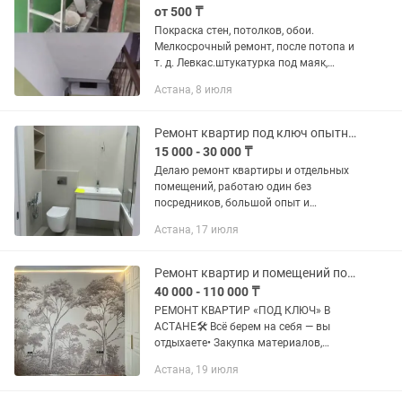
от 500 ₸
Покраска стен, потолков, обои.
Мелкосрочный ремонт, после потопа и
т. д. Левкас.штукатурка под маяк,
гибкий мрамор, декор панели,
Астана, 8 июля
декоративная штукатурка, мокрый
шелк
Ремонт квартир под ключ опытный мастер
15 000 - 30 000 ₸
Делаю ремонт квартиры и отдельных
помещений, работаю один без
посредников, большой опыт и
аккуратный подход, грамотный расчет.
Астана, 17 июля
-кладка кафеля -все отделочные
работы -все установки ванной
комнаты и...
Ремонт квартир и помещений под ключ в Астане
40 000 - 110 000 ₸
РЕМОНТ КВАРТИР «ПОД КЛЮЧ» В
АСТАНЕ🛠 Всё берем на себя — вы
отдыхаете• Закупка материалов,
контроль, ежедневные фотоотчеты.•
Астана, 19 июля
Строго по договору с железной
гарантией. Оплата поэтапная (только