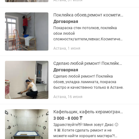
Астана, 31 июля
подготовку стен Работаем аккуратно,
соблюдаем качество и...
Поклейка обоев,ремонт косметический. Покраска стен и потолков.
Договорная
Покараска стен потолков, поклейка
обои любой
сложности,галтели,левкас.Косметическ
ий ремонт. Небольшие косметические
Астана, 1 июня
работы.. Все работы выполняю
аккуратно,качественно.Цена
договорная! Стаж работы...
Сделаю любой ремонт! Поклейка обоев, укладка ламината, покраска быстро!
Договорная
Сделаю любой ремонт! Поклейка
обоев, укладка ламината, покраска
быстро и качественно только в Астане.
Астана, 16 июня
Кафельщик, кафель керамогранит, плитка,ремонт под ключ.
3 000 - 8 000 ₸
Здравствуйте👋! Меня зовут Диас 🙂
👨🏽 Хотите сделать ремонт и не
можете найти хорошего мастера?!🤷🏽