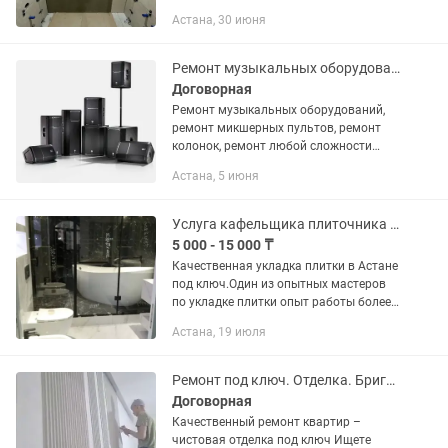
♂️ Вот в чем я могу вам помочь Прайс-
Астана, 30 июня
лист: 1) укладка плитки от 6000тг кв2
2) сантехника черновая точка...
Ремонт музыкальных оборудований
Договорная
Ремонт музыкальных оборудований,
ремонт микшерных пультов, ремонт
колонок, ремонт любой сложности
электроники
Астана, 5 июня
Услуга кафельщика плиточника сантехника ремонт ванна санузел под ключ
5 000 - 15 000 ₸
Качественная укладка плитки в Астане
под ключ.Один из опытных мастеров
по укладке плитки опыт работы более
20 лет.Возможна оплата через
Астана, 19 июля
рассрочку KASPI RED Работаю с теми,
кто ценит аккуратность,...
Ремонт под ключ. Отделка. Бригада. Ремонт. Ремонт квартир. Гипсокартон
Договорная
Качественный ремонт квартир –
чистовая отделка под ключ Ищете