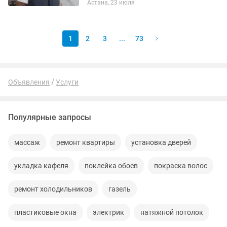
Астана, 23 июля
Демонтаж монтаж плинтусов, гантелей
Покраска Поклейка...
1
2
3
...
73
Объявления
Услуги
Популярные запросы
массаж
ремонт квартиры
установка дверей
укладка кафеля
поклейка обоев
покраска волос
ремонт холодильников
газель
пластиковые окна
электрик
натяжной потолок