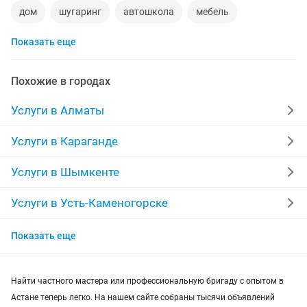
дом
шугаринг
автошкола
мебель
Показать еще
ремонт телевизоров
сантехник
сиделки
ремонт мебели
квартиры в рассрочку
Похожие в городах
мебель на заказ
установка кондиционеров
Услуги в Алматы
уколы на дому
вывоз мусора
кредиты
Услуги в Караганде
москитные сетки
ремонт окон
ворота
Услуги в Шымкенте
ремонт стиральных машин
диван
Услуги в Усть-Каменогорске
Услуги в Актобе
грузоперевозки газель
курсы массажа
Показать еще
Услуги в Актау
манипулятор
тамада
реставрация мебели
Найти частного мастера или профессиональную бригаду с опытом в
Услуги в Таразе
прихожая
двери
сборка мебели
Астане теперь легко. На нашем сайте собраны тысячи объявлений