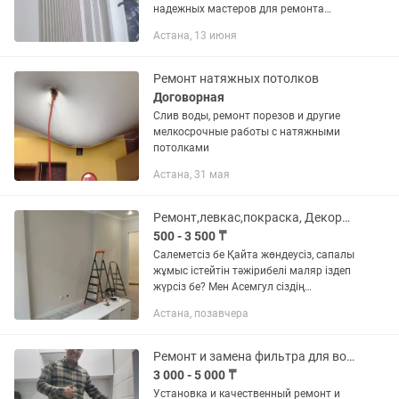
надежных мастеров для ремонта
квартиры? Мы предлагаем
Астана, 13 июня
качественную и чистовую отделку с
гарантией! ✔ Все виды ремонтных...
Ремонт натяжных потолков
Договорная
Слив воды, ремонт порезов и другие
мелкосрочные работы с натяжными
потолками
Астана, 31 мая
Ремонт,левкас,покраска, Декоративный штукатурка, Мокрый шелк
500 - 3 500 ₸
Салеметсіз бе Қайта жөндеусіз, сапалы
жұмыс істейтін тәжірибелі маляр іздеп
жүрсіз бе? Мен Асемгул сіздің
қызметіңізге дайынмын! 8 жылдан
Астана, позавчера
астам уақыт бойы тұрғын үйлер мен
коммерциялық нысандардың...
Ремонт и замена фильтра для воды
3 000 - 5 000 ₸
Установка и качественный ремонт и