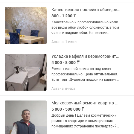
Качественная поклейка обоев,ремонт квартир
800 - 1 200 ₸
Качественно и профессионально клею
все виды обои любой сложности, в том
числе и жидкие обои. Нанесение
декоративной штукатурки Мокрый
Астана, 1 июня
шелк, эффект бетона, травертин
зара.Выравнивание подготовка стен...
Укладка кафеля и керамогранита ремонт ванной комнаты под ключ
4 000 - 8 000 ₸
Ремонт ванной комнаты под ключ
профессионально. Цена оптимальная.
Есть торг. Душевой поддон из кирпича
с трапом. монтаж труб. Горячая и
Астана, вчера
холодная вода. Кафельщик, Кафель,
керамогранит. Запил углов под...
Мелкосрочный ремонт квартир помещений
5 000 - 500 000 ₸
Добрый день ! Делаем косметический
ремонт в квартире, в коммерческих
помещениях Устранение последствий
потопов от соседей потолков стен