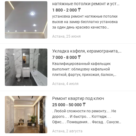
за...
натяжные потолки ремонт и установка отличного качество!
1 800 - 2 000 ₸
установка ремонт натяжные потолки
вызов на замер бесплатно установка
за один день красиво качество
гарантия 10 лет
Астана, 25 июня
Укладка кафеля, керамогранита, ремонт ванной комнаты, Ремонт санузлов
7 000 - 8 000 ₸
Квалифицированный кафельщик
выполнит: облицовку кафельной
плиткой, фартук, прихожая, балкон,
ванная комната, туалет и т.д., а также
Астана, 4 июля
сопутствующие работы по сантехнике,
электрике, ГКЛ. Значительный...
Ремонт квартир под ключ
25 000 - 50 000 ₸
. Любой сложности по ремонту... . Не
дорого... . И быстро.. .. Коттедж. . .
Офис... . Помещения.. . Фасад. . Санузел
под ключ по 300000тг .. .С гарантию.
Астана, 2 августа
.Электроника. .Сантехника....