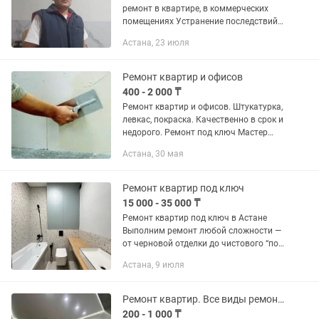
ремонт в квартире, в коммерческих
помещениях Устранение последствий
потопов от соседей потолков стен
Астана, 23 июля
Демонтаж монтаж плинтусов, гантелей
Покраска Поклейка...
Ремонт квартир и офисов
400 - 2 000 ₸
Ремонт квартир и офисов. Штукатурка,
левкас, покраска. Качественно в срок и
недорого. Ремонт под ключ Мастер
Алибек +
Астана, 30 мая
Ремонт квартир под ключ
15 000 - 35 000 ₸
Ремонт квартир под ключ в Астане
Выполним ремонт любой сложности —
от черновой отделки до чистового “под
ключ”. 🔹 Работаем официально — ИП
Астана, 9 июля
🔹 Бригада из 4 мастеров (опыт более
8 лет) 🔹 Ремонт под...
Ремонт квартир. Все виды ремонт,Обои,Краска и.т.д
200 - 1 000 ₸