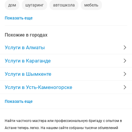
дом
шугаринг
автошкола
мебель
Показать еще
ремонт телевизоров
сантехник
сиделки
квартиры в рассрочку
мебель на заказ
Похожие в городах
установка кондиционеров
уколы на дому
Услуги в Алматы
вывоз мусора
кредиты
москитные сетки
Услуги в Караганде
ремонт окон
ворота
ремонт стиральных машин
Услуги в Шымкенте
диван
грузоперевозки газель
курсы массажа
Услуги в Усть-Каменогорске
Услуги в Актобе
манипулятор
тамада
реставрация мебели
Показать еще
Услуги в Актау
прихожая
двери
сборка мебели
ремонт
Найти частного мастера или профессиональную бригаду с опытом в
Услуги в Таразе
Астане теперь легко. На нашем сайте собраны тысячи объявлений