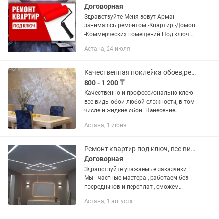
Договорная
Здравствуйте Меня зовут Арман
занимаюсь ремонтом -Квартир -Домов
-Коммерческих помещений Под ключ!
Любой сложности Есть видео наших
Астана, 24 июля
работ под ключ, могу выслать Так же
есть выезд мастера на...
Качественная поклейка обоев,ремонт квартир
800 - 1 200 ₸
Качественно и профессионально клею
все виды обои любой сложности, в том
числе и жидкие обои. Нанесение
декоративной штукатурки Мокрый
Астана, 1 июня
шелк, эффект бетона, травертин
зара.Выравнивание подготовка стен...
Ремонт квартир под ключ, все виды работ, Приемлемые цены
Договорная
Здравствуйте уважаемые заказчики !
Мы - частные мастера , работаем без
посредников и переплат , сможем
выполнить качественно и в срок по
Астана, 1 августа
недорогим ценам : Комплексный
ремонт под ключ капитальный...