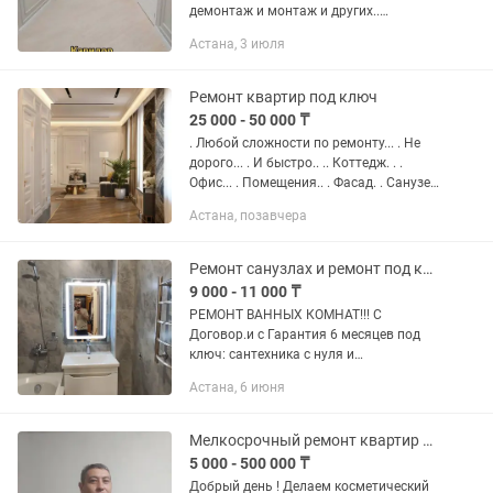
демонтаж и монтаж и других..
Обращайтесь ...
Астана, 3 июля
Ремонт квартир под ключ
25 000 - 50 000 ₸
. Любой сложности по ремонту... . Не
дорого... . И быстро.. .. Коттедж. . .
Офис... . Помещения.. . Фасад. . Санузел
под ключ по 300000тг .. .С гарантию..
Астана, позавчера
.Электроника. .Сантехника....
Ремонт санузлах и ремонт под ключ кавртир!!!
9 000 - 11 000 ₸
РЕМОНТ ВАННЫХ КОМНАТ!!! С
Договор.и с Гарантия 6 месяцев под
ключ: сантехника с нуля и
электричества душевой поддон, ванна ,
Астана, 6 июня
фартук -Запил 45° градусов -Изготовка
коробов -установка, инсталляция...
Мелкосрочный ремонт квартир помещений
5 000 - 500 000 ₸
Добрый день ! Делаем косметический