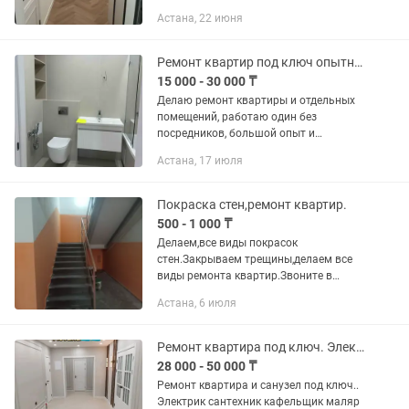
Опыт работы уважительно. Фото
Астана, 22 июня
объектов можем отправить. Фото
отчёты приветствуется. С заказами...
Ремонт квартир под ключ опытный мастер
15 000 - 30 000 ₸
Делаю ремонт квартиры и отдельных
помещений, работаю один без
посредников, большой опыт и
аккуратный подход, грамотный расчет.
Астана, 17 июля
-кладка кафеля -все отделочные
работы -все установки ванной
комнаты и...
Покраска стен,ремонт квартир.
500 - 1 000 ₸
Делаем,все виды покрасок
стен.Закрываем трещины,делаем все
виды ремонта квартир.Звоните в
любое время.По ценам
Астана, 6 июля
договоримся.Быстро, качественно и
аккуратно. номер,.
Ремонт квартира под ключ. Электрик.. Сантехник.. Кафельщик.Демонтаж. Монтаж
28 000 - 50 000 ₸
Ремонт квартира и санузел под ключ..
Электрик сантехник кафельщик маляр