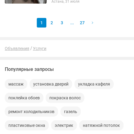
Астана, 31 июля
день. --- Предоставляю фото отчет по
ремонту. --- Не накидываю...
1
2
3
...
27
Объявления
Услуги
Популярные запросы
массаж
установка дверей
укладка кафеля
поклейка обоев
покраска волос
ремонт холодильников
газель
пластиковые окна
электрик
натяжной потолок