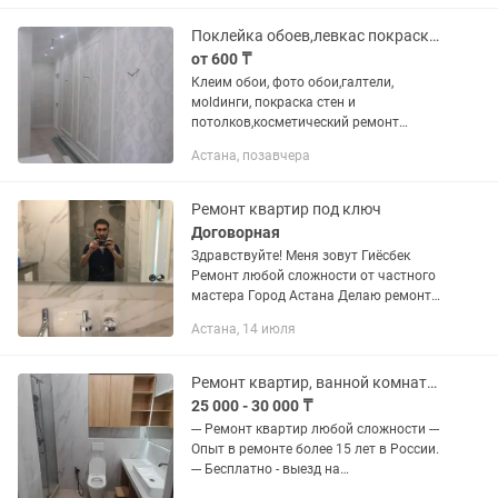
Поклейка обоев,левкас покраска стен и потолков косметический ремонт квартир
от 600 ₸
Клеим обои, фото обои,галтели,
мoldинги, покраска стен и
потолков,косметический ремонт
квартир,левкас, быстро, чисто,
Астана, позавчера
аккуратно стаж более 17 лет
Ремонт квартир под ключ
Договорная
Здравствуйте! Меня зовут Гиёсбек
Ремонт любой сложности от частного
мастера Город Астана Делаю ремонт
квартир более 12 лет Мы делаем
Астана, 14 июля
ремонт и отделку помещений любого
сегмента и сложности. Вы...
Ремонт квартир, ванной комнаты, квартир и домов ,под ключ.Без ПОСРЕДНИКОВ
25 000 - 30 000 ₸
--- Ремонт квартир любой сложности ---
Опыт в ремонте более 15 лет в России.
--- Бесплатно - выезд на
замер.Составление сметы в тот же