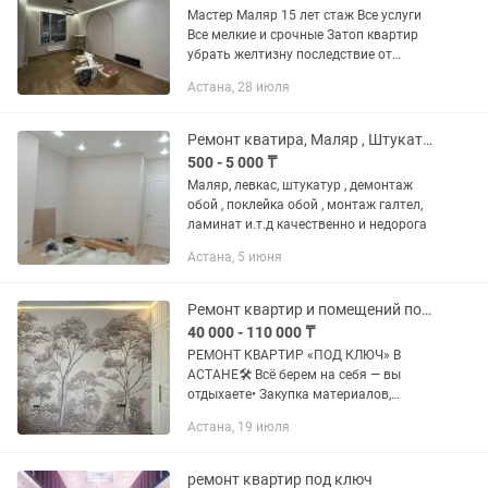
Мастер Маляр 15 лет стаж Все услуги
Все мелкие и срочные Затоп квартир
убрать желтизну последствие от
затопа. (Для начала отправьте видео
Астана, 28 июля
обязательно) Поклейка обои
Подготовка стен под обои...
Ремонт кватира, Маляр , Штукатурка Левкас, Обой , Ламинат, Галтел и.т.д
500 - 5 000 ₸
Маляр, левкас, штукатур , демонтаж
обой , поклейка обой , монтаж галтел,
ламинат и.т.д качественно и недорога
Астана, 5 июня
Ремонт квартир и помещений под ключ в Астане
40 000 - 110 000 ₸
РЕМОНТ КВАРТИР «ПОД КЛЮЧ» В
АСТАНЕ🛠 Всё берем на себя — вы
отдыхаете• Закупка материалов,
контроль, ежедневные фотоотчеты.•
Астана, 19 июля
Строго по договору с железной
гарантией. Оплата поэтапная (только
за...
ремонт квартир под ключ