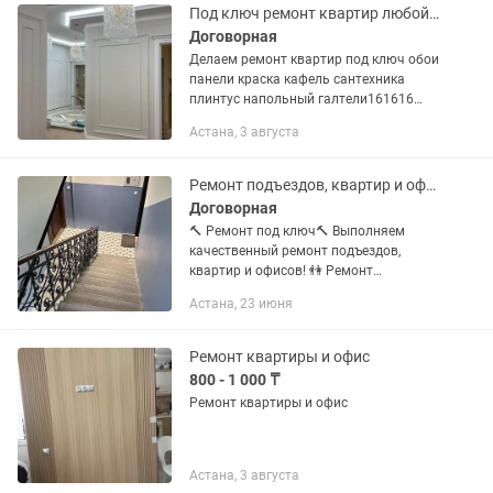
Под ключ ремонт квартир любой сложности
Договорная
Делаем ремонт квартир под ключ обои
панели краска кафель сантехника
плинтус напольный галтели161616
натяжной потолок. Звоните 24/7
Астана, 3 августа
Ремонт подъездов, квартир и офисов!
Договорная
🔨 Ремонт под ключ🔨 Выполняем
качественный ремонт подъездов,
квартир и офисов! 👫 Ремонт
выполняют супруги-мастера с опытом
Астана, 23 июня
более 15 лет! ✅ Косметический ремонт
✅ Капитальный ремонт ✅ Шпаклёвка,...
Ремонт квартиры и офис
800 - 1 000 ₸
Ремонт квартиры и офис
Астана, 3 августа