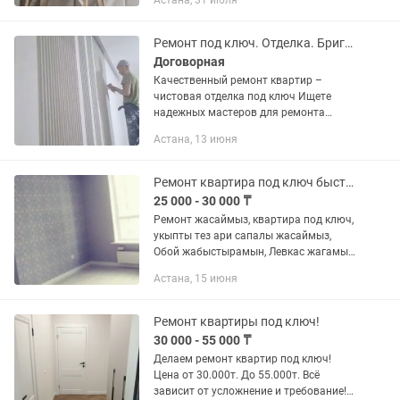
Астана, 31 июля
подготовку стен Работаем аккуратно,
соблюдаем качество и...
Ремонт под ключ. Отделка. Бригада. Ремонт. Ремонт квартир. Гипсокартон
Договорная
Качественный ремонт квартир –
чистовая отделка под ключ Ищете
надежных мастеров для ремонта
квартиры? Мы предлагаем
Астана, 13 июня
качественную и чистовую отделку с
гарантией! ✔ Все виды ремонтных...
Ремонт квартира под ключ быстро аккуратно качественно
25 000 - 30 000 ₸
Ремонт жасаймыз, квартира под ключ,
укыпты тез ари сапалы жасаймыз,
Обой жабыстырамын, Левкас жагамын,
Штукатурка под маяк, Кафель
Астана, 15 июня
саламын, Гипсокартон дизайн кез
келген, Водоэмульсия...
Ремонт квартиры под ключ!
30 000 - 55 000 ₸
Делаем ремонт квартир под ключ!
Цена от 30.000т. До 55.000т. Всё
зависит от усложнение и требование!