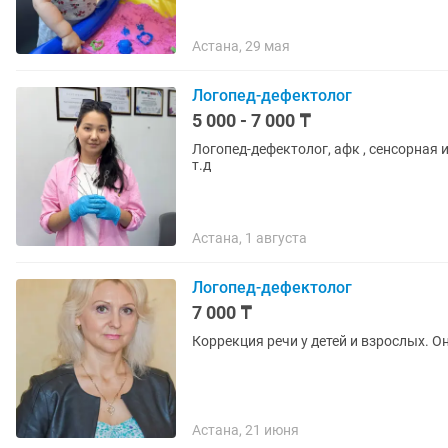
Астана, 29 мая
Логопед-дефектолог
5 000 - 7 000 ₸
Логопед-дефектолог, афк , сенсорная интеграция. Работа с детьми зпр, 
т.д
Астана, 1 августа
Логопед-дефектолог
7 000 ₸
Коррекция речи у детей и взрослых. О
Астана, 21 июня