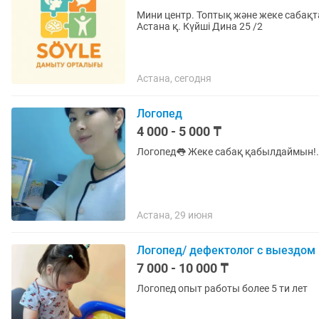
Мини центр. Топтық және жеке сабақт
Астана қ. Күйші Дина 25 /2
Астана, сегодня
Логопед
4 000 - 5 000 ₸
Логопед👅 Жеке сабақ қабылдаймын!.
Астана, 29 июня
Логопед/ дефектолог с выездом
7 000 - 10 000 ₸
Логопед опыт работы более 5 ти лет