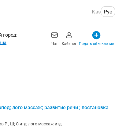
Қаз
Рус
 город:
ана
Чат
Кабинет
Подать объявление
ед; лого массаж; развитие речи ; постановка
 Р , Ш; С итд; лого массаж итд