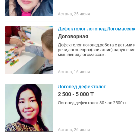
Астана, 25 июня
Дефектолог логопед.Логомассаж
Договорная
Дефектолог логопед,работа с детьми
речи,логоневроз(заикание),нарушение
мышления,логомассаж.
Астана, 16 июня
Логопед дефектолог
2 500 - 5 000 ₸
Логопед дефектолог 30 час 2500тг
Астана, 26 июня