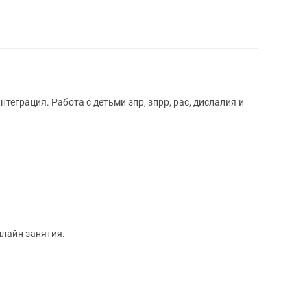
зпрр, рас, дислалия и
нлайн занятия.