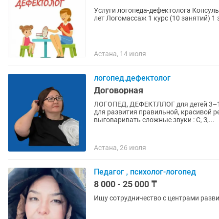
Услуги логопеда-дефектолога Консульт
лет Логомассаж 1 курс (10 занятий) 1
Астана, 14 июля
логопед.дефектолог
Договорная
ЛОГОПЕД, ДЕФЕКТЛЛОГ для детей 3–1
для развития правильной, красивой речи! Помогаю детям: - запустить речь — н
выговаривать сложные звуки : С, З,...
Астана, 26 июля
Педагог , психолог-логопед
8 000 - 25 000 ₸
Ищу сотрудничество с центрами разви