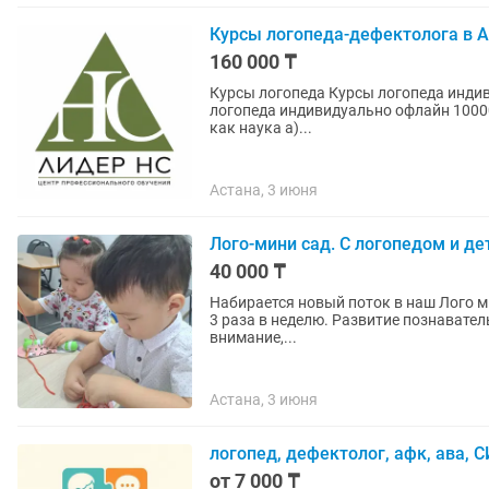
Курсы логопеда-дефектолога в 
160 000 ₸
Курсы логопеда Курсы логопеда индивидуально онлайн 00 тенге -5 уроков по 2 часа Курсы
логопеда индивидуально офлайн 100000 тенге -5 урок
как наука а)...
Астана, 3 июня
Лого-мини сад. С логопедом и де
40 000 ₸
Набирается новый поток в наш Лого мини
3 раза в неделю. Развитие познавательных способностей у ребенка. Память, речь, мышление,
внимание,...
Астана, 3 июня
логопед, дефектолог, афк, ава, 
от 7 000 ₸