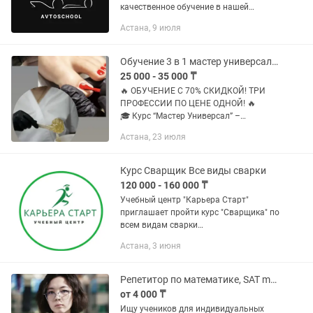
качественное обучение в нашей
автошколе. Наши опытные
Астана, 9 июля
преподаватели и инструкторы
полноценно подготовят Вас к сдачи
экзаменов в...
Обучение 3 в 1 мастер универсал для салона
25 000 - 35 000 ₸
🔥 ОБУЧЕНИЕ С 70% СКИДКОЙ! ТРИ
ПРОФЕССИИ ПО ЦЕНЕ ОДНОЙ! 🔥⠀ ⠀
🎓 Курс “Мастер Универсал” –
идеальный старт для тех, кто хочет
Астана, 23 июля
быстро выйти на высокий доход и
быть востребованным в бьюти-
индустрии.⠀ ⠀ 💡...
Курс Сварщик Все виды сварки
120 000 - 160 000 ₸
Учебный центр "Карьера Старт"
приглашает пройти курс "Сварщика" по
всем видам сварки
(Газоэлектросварка, Полуавтомат,
Астана, 3 июня
Аргон). На курсе проводиться 100%
практика. Длительность обучения 1
месяц....
Репетитор по математике, SAT math
от 4 000 ₸
Ищу учеников для индивидуальных