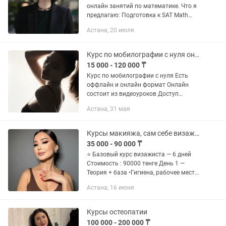
онлайн занятий по математике. Что я
предлагаю: Подготовка к SAT Math
Помощь по школьной программе (с 8
Астана, 20 июля
класса) Разбор сложных тем, помощь с
домашними заданиями и...
Курс по мобилографии с нуля онлайн и оффлайн
15 000 - 120 000 ₸
Курс по мобилографии с нуля Есть
оффлайн и онлайн формат Онлайн
состоит из видеоуроков Доступ
навсегда ! Стоимость 15000тг Вы
Астана, 31 мая
обучитесь: 1. Как снимать на видео и
фотографировать 2. Пакетаная...
Курсы макияжа, сам себе визажист
35 000 - 90 000 ₸
⭐ Базовый курс визажиста — 6 дней
Стоимость : 90000 тенге День 1 —
Теория + база •Гигиена, рабочее место,
кисти: назначение, уход. •Типы кожи,
Астана, 16 июня
подготовка кожи под макияж. •Разбор
косметики:...
Курсы остеопатии
100 000 - 200 000 ₸