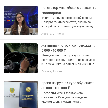
"Парикмахер мужской -...
Репетитор Английского языка/Подготовка к IELTS/ Подготовка к SAT
Договорная
👩🎓 Я - ученица инженерной школы
Назарбаев Университета, окончила
Назарбаев Интеллектуальную школу
на красный аттестат с выдающимися
Астана, 21 июня
результатами: 📚SAT: 1490 из 1600
(790 math, 700 verbal) 📚ЕНТ: 138...
Женщина инструктор по вождению
5 000 - 10 000 ₸
Женщина инструктор научу только
девушек и женщин ездить на автомате
и на механике на вашей машине.Опыт
вождение 15лет.
Астана, 1 июня
права погрузчик курс обучение трактор экскаватор
50 000 - 100 000 ₸
Проводим курсы тракториста-
машиниста Официально выдаём
удостоверения машиниста-
тракториста Подходит для работы на