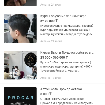
ногтя •Нанесению гель-лака без сколов
Астана, 24 июля
•Снятию покрытия безопасными
методами •Основам санитарии и...
Курсы обучение парикмахера
от 70 000 ₸
Курсы обучение парикмахера: базовый
курс парикмахер-универсал, женский
мастер, мужской мастер, в группе до 5
человек, 1 месяц обучения 70 000 тг.
Астана, 24 июня
Оплата наличные, Haluk банк, Каспий
QR, Каспий Red,...
Курсы Бьюти Трудоустройство в Салон!
25 000 - 360 000 ₸
Курсы: 1 «Мастер ногтевого сервиса (
маникюра педикюра, шугаринг) +100%
Трудоустройство! 2. Мастер
«Lashmaker” (наращивание ресниц,
Астана, 13 июля
ламинирование ресниц и бровей,
архитектура ) +100%...
Автошкола Прокар Астана
8 000 ₸
С нами - с ПРАВАМИ! Автошкола
Прокар ! Мы предлагаем Вам получить