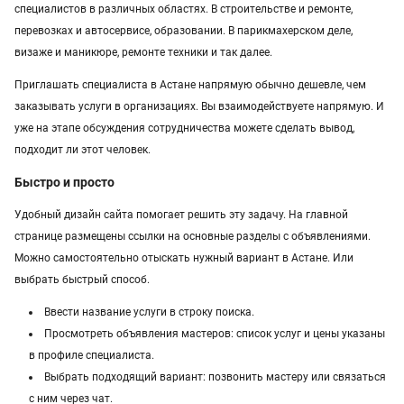
специалистов в различных областях. В строительстве и ремонте,
Услуги в Павлодаре
перевозках и автосервисе, образовании. В парикмахерском деле,
визаже и маникюре, ремонте техники и так далее.
Услуги в Атырау
Приглашать специалиста в Астане напрямую обычно дешевле, чем
Услуги в Казахстане
заказывать услуги в организациях. Вы взаимодействуете напрямую. И
уже на этапе обсуждения сотрудничества можете сделать вывод,
подходит ли этот человек.
Быстро и просто
Удобный дизайн сайта помогает решить эту задачу. На главной
странице размещены ссылки на основные разделы с объявлениями.
Можно самостоятельно отыскать нужный вариант в Астане. Или
выбрать быстрый способ.
Ввести название услуги в строку поиска.
Просмотреть объявления мастеров: список услуг и цены указаны
в профиле специалиста.
Выбрать подходящий вариант: позвонить мастеру или связаться
с ним через чат.