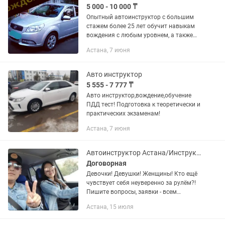
5 000 - 10 000 ₸
Опытный автоинструктор с большим
стажем более 25 лет обучит навыкам
вождения с любым уровнем, а также
подготовит начинающих к сдаче
Астана, 7 июня
практического и теоретического
экзамена в СпецЦОН. За несколько...
Авто инструктор
5 555 - 7 777 ₸
Авто инструктор,вождение,обучение
ПДД тест! Подготовка к теоретически и
практических экзаменам!
Астана, 7 июня
Автоинструктор Астана/Инструктор по вождению Астана/Курсы вождения Астана/
Договорная
Девочки! Девушки! Женщины! Кто ещё
чувствует себя неуверенно за рулём?!
Пишите вопросы, заявки - всем
ответим и поможем стать
Астана, 15 июля
полноправными женская на дорогах
нашей столицы Астаны (Нур-султан)...