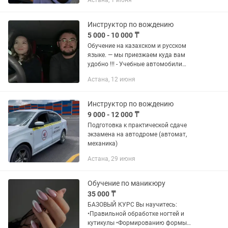
Астана, 1 июня
Отработать навыки при перестроении,
совершении обгона,...
Инструктор по вождению
5 000 - 10 000 ₸
Обучение на казахском и русском
языке. — мы приезжаем куда вам
удобно !!! - Учебные автомобили
различных марок оборудованы доп.
Астана, 12 июня
пед с коробкой автомат. Также
возможно обучение на машине
ученика. В...
Инструктор по вождению
9 000 - 12 000 ₸
Подготовка к практической сдаче
экзамена на автодроме (автомат,
механика)
Астана, 29 июня
Обучение по маникюру
35 000 ₸
БАЗОВЫЙ КУРС Вы научитесь:
•Правильной обработке ногтей и
кутикулы •Формированию формы