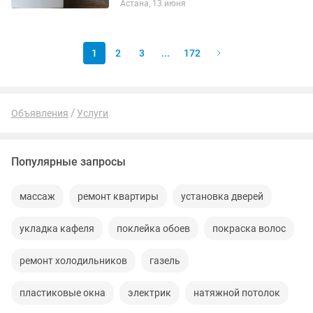
Астана, 13 июня
любой спецтехники по всей Республике
Казахстан. Категории: A — мотоблок,...
1
2
3
...
172
Объявления
Услуги
Популярные запросы
массаж
ремонт квартиры
установка дверей
укладка кафеля
поклейка обоев
покраска волос
ремонт холодильников
газель
пластиковые окна
электрик
натяжной потолок