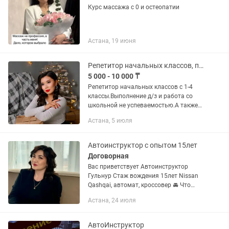
Курс массажа с 0 и остеопатии
Астана, 19 июня
Репетитор начальных классов, подготовка к школе
5 000 - 10 000 ₸
Репетитор начальных классов с 1-4
классы.Выполнение д/з и работа со
школьной не успеваемостью.А также
курсы по подготовке к
Астана, 5 июля
школе(Чтение,прописи,математика и
логика).Результат гарантирую.
Автоинструктор с опытом 15лет
Договорная
Вас приветствует Автоинструктор
Гульнур Стаж вождения 15лет Nissan
Qashqai, автомат, кроссовер 🚘 Что
входит в обучение: ( Правила,
Астана, 24 июля
вождение по городу, 3 вида парковки,
кольцевое движение,...
АвтоИнструктор