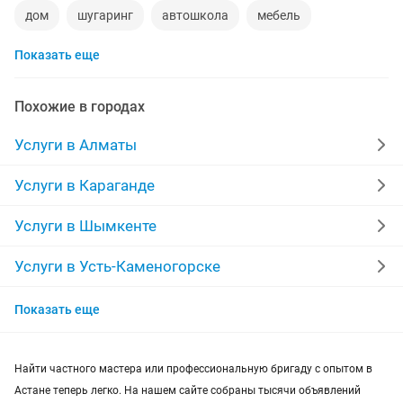
дом
шугаринг
автошкола
мебель
Показать еще
ремонт телевизоров
сантехник
сиделки
ремонт мебели
квартиры в рассрочку
Похожие в городах
мебель на заказ
установка кондиционеров
Услуги в Алматы
уколы на дому
вывоз мусора
кредиты
Услуги в Караганде
москитные сетки
ремонт окон
ворота
Услуги в Шымкенте
ремонт стиральных машин
диван
Услуги в Усть-Каменогорске
Услуги в Актобе
грузоперевозки газель
курсы массажа
Показать еще
Услуги в Актау
манипулятор
тамада
прихожая
двери
Найти частного мастера или профессиональную бригаду с опытом в
Услуги в Костанае
сборка мебели
ремонт
Астане теперь легко. На нашем сайте собраны тысячи объявлений