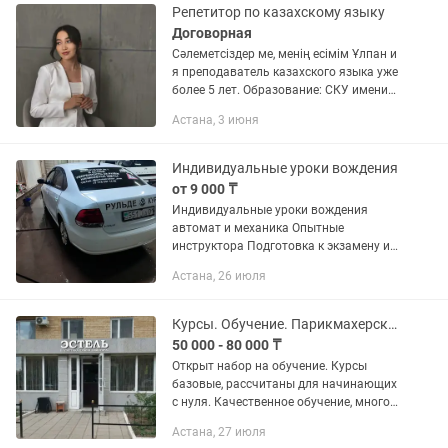
Репетитор по казахскому языку
Договорная
Сәлеметсіздер ме, менің есімім Ұлпан и
я преподаватель казахского языка уже
более 5 лет. Образование: СКУ имени
М.Козыбева. казахский язык, казахская
Астана, 3 июня
литература. Магистр пед.наук.
Оффлайн занятия в...
Индивидуальные уроки вождения
от 9 000 ₸
Индивидуальные уроки вождения
автомат и механика Опытные
инструктора Подготовка к экзамену и к
городскому движению Лучшие в своем
Астана, 26 июля
деле Есть система скидок
Курсы. Обучение. Парикмахерские курсы.
50 000 - 80 000 ₸
Открыт набор на обучение. Курсы
базовые, рассчитаны для начинающих
с нуля. Качественное обучение, много
практики на моделях. . Начать
Астана, 27 июля
обучение можно в любой день. . Курс