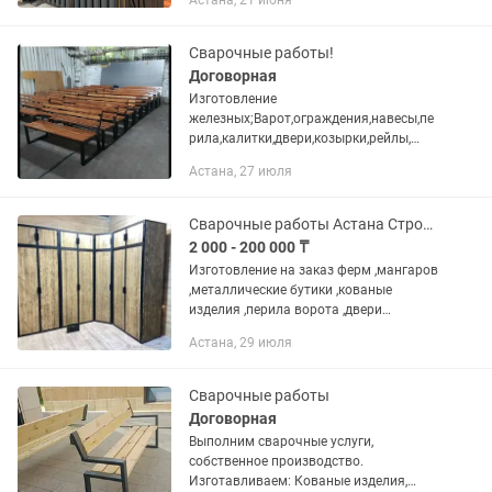
Астана, 21 июня
производствам кованных
металлоизделий. Используем только...
Сварочные работы!
Договорная
Изготовление
железных;Варот,ограждения,навесы,пе
рила,калитки,двери,козырки,рейлы,
мебель в стиле
Астана, 27 июля
лофт,конструкции,мангалы,откатные
варота,кованные
изделия,антрисоли,разделение
Сварочные работы Астана Строй Мет
помещения на два...
2 000 - 200 000 ₸
Изготовление на заказ ферм ,мангаров
,металлические бутики ,кованые
изделия ,перила ворота ,двери
,террасы меж этажные ,этожи и м.д
Астана, 29 июля
обращайтесь по номеру👇ждем ваших
званков ,
Сварочные работы
Договорная
Выполним сварочные услуги,
собственное производство.
Изготавливаем: Кованые изделия,