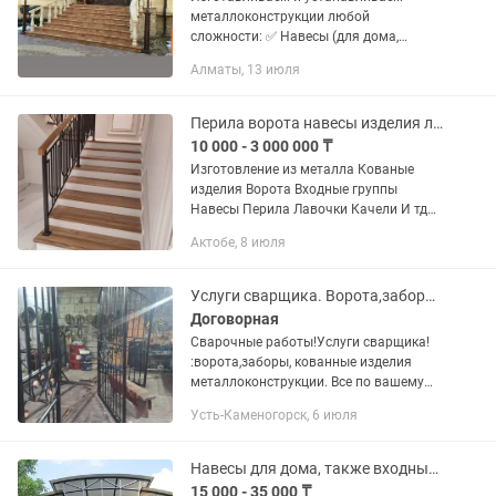
металлоконструкции любой
сложности: ✅ Навесы (для дома,
террасы) ✅ Козырьки и входные
Алматы, 13 июля
группы ✅ Ворота, калитки ✅ Решетки
на окна ✅ Перила и лестничные
ограждения ✅...
Перила ворота навесы изделия любой сложности
10 000 - 3 000 000 ₸
Изготовление из металла Кованые
изделия Ворота Входные группы
Навесы Перила Лавочки Качели И тд
Качество гарантированно
Актобе, 8 июля
Услуги сварщика. Ворота,заборы, кованые изделия.
Договорная
Сварочные работы!Услуги сварщика!
:ворота,заборы, кованные изделия
металлоконструкции. Все по вашему
желанию,на заказ. Изготавливаем и
Усть-Каменогорск, 6 июля
устанавливаем ВОРОТА,СДВИЖНЫЕ
ворота, ЗАБОРЫ из любoгo...
Навесы для дома, также входные группы любой сложности и конфигурации.
15 000 - 35 000 ₸