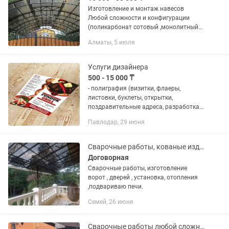
Изготовление и монтаж навесов
Любой сложности и конфигурации
(поликарбонат сотовый ,монолитный
поликарбонат,металлочерепица, проф
Алматы, 5 июля
лист , мягкая кровля)а также кованые
ажурные перила,ворота,...
Услуги дизайнера
500 - 15 000 ₸
- полиграфия (визитки, флаеры,
листовки, буклеты, открытки,
поздравительные адреса, разработка
фирменного стиля, каталоги продукции
Павлодар, 29 июня
и т.д.), верстка книг/журналов/газет, и
мн.др. - наружная реклама -...
Сварочные работы, кованые изделия
Договорная
Сварочные работы, изготовление
ворот , дверей , установка, отопления
,подвариваю печи.
Семей, 26 июня
Сварочные работы любой сложности.