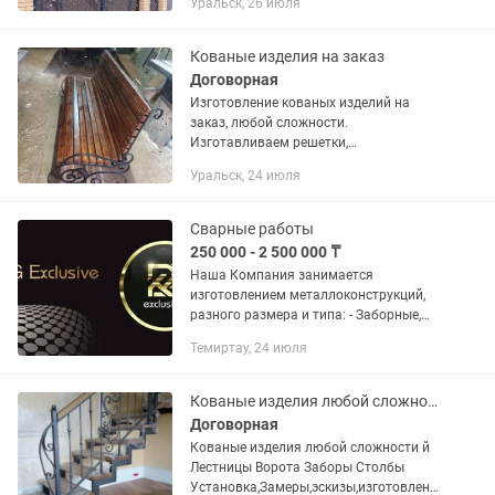
Уральск, 26 июля
Кованые изделия на заказ
Договорная
Изготовление кованых изделий на
заказ, любой сложности.
Изготавливаем решетки,
навесы,ворота, оградки, качели,перила
Уральск, 24 июля
и многое другое
Сварные работы
250 000 - 2 500 000 ₸
Наша Компания занимается
изготовлением металлоконструкций,
разного размера и типа: - Заборные,
обычные, металлические, кованые
Темиртау, 24 июля
изделия: Разные ворота, заборы,
ограждения, калитки, навесы,
козырьки,...
Кованые изделия любой сложности
Договорная
Кованые изделия любой сложности й
Лестницы Ворота Заборы Столбы
Установка,Замеры,эскизы,изготовлени