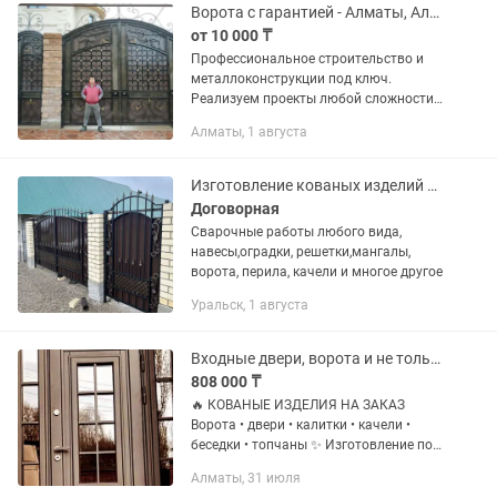
ворота,...
Ворота с гарантией - Алматы, Алматинская область
от 10 000 ₸
Профессиональное строительство и
металлоконструкции под ключ.
Реализуем проекты любой сложности
для частных лиц и крупного бизнеса.
Алматы, 1 августа
Мы предлагаем комплексный подход:
от проектирования и фундамента до...
Изготовление кованых изделий на заказ
Договорная
Сварочные работы любого вида,
навесы,оградки, решетки,мангалы,
ворота, перила, качели и многое другое
Уральск, 1 августа
Входные двери, ворота и не только.
808 000 ₸
🔥 КОВАНЫЕ ИЗДЕЛИЯ НА ЗАКАЗ
Ворота • двери • калитки • качели •
беседки • топчаны ✨ Изготовление по
индивидуальному дизайну 🔨 Прочно •
Алматы, 31 июля
надёжно • красиво 📐 Любые размеры