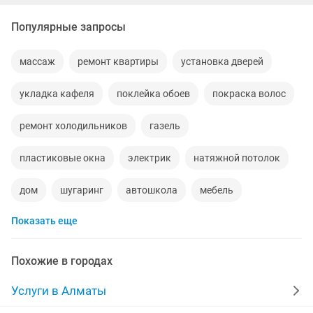
Популярные запросы
массаж
ремонт квартиры
установка дверей
укладка кафеля
поклейка обоев
покраска волос
ремонт холодильников
газель
пластиковые окна
электрик
натяжной потолок
дом
шугаринг
автошкола
мебель
Показать еще
ремонт телевизоров
сантехник
сиделки
ремонт мебели
квартиры в рассрочку
Похожие в городах
мебель на заказ
установка кондиционеров
Услуги в Алматы