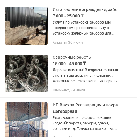
и варианты исполнения 🏡 Для...
Изготовление ограждений, заборов
7 000 - 25 000 ₸
Услуга по установке заборов Мы
предлагаем профессиональную
установку железных заборов для
защиты и украшения вашего участка.
Алматы, 30 июля
Надежные и долговечные конструкции
из металла обеспечат безопасность...
Сварочные работы
15 000 - 45 000 ₸
Дорогие клиенты! Внедряем кованый
стиль в ваш дом, типа: • кованых и
железных решеток • кованых перил и
перил в стиле лофт и Хайтек •
Шымкент, 29 июля
железные ограждения с коваными
элементами • железные лестницы...
ИП Вакула Реставрация и покраска металлоконструкций
Договорная
Реставрация и покраска кованых
изделий: ворота, заборы, двери,
решетки и тд. Только качественные
материалы.