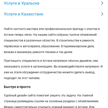
уколы на дому
вывоз мусора
кредиты
Услуги в Уральске
москитные сетки
ремонт окон
ворота
Услуги в Казахстане
ремонт стиральных машин
диван
Найти частного мастера или профессиональную бригаду с опытом в
Астане теперь легко. На нашем сайте собраны тысячи объявлений
грузоперевозки газель
курсы массажа
специалистов в различных областях. В строительстве и ремонте,
манипулятор
тамада
прихожая
двери
перевозках и автосервисе, образовании. В парикмахерском деле,
визаже и маникюре, ремонте техники и так далее.
ремонт
заправка картриджей
Приглашать специалиста в Астане напрямую обычно дешевле, чем
заказывать услуги в организациях. Вы взаимодействуете напрямую. И
уже на этапе обсуждения сотрудничества можете сделать вывод,
подходит ли этот человек.
Быстро и просто
Удобный дизайн сайта помогает решить эту задачу. На главной
странице размещены ссылки на основные разделы с объявлениями.
Можно самостоятельно отыскать нужный вариант в Астане. Или