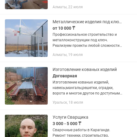
е монтаж Опыт 20лет Без задержек
Алматы, 22 июля
Металлические изделия под ключ - Алматы, Талдыкорган, Конаев. Гарантия
от 10 000 ₸
Профессиональное строительство и
металлоконструкции под ключ.
Реализуем проекты любой сложности
для частных лиц и крупного бизнеса.
Алматы, 19 июля
Мы предлагаем комплексный подход:
от проектирования и фундамента до...
Изготовление кованых изделий
Договорная
Изготовление кованых изделий,
навесы,мангалы,решетки, оградки,
ворота и многое другое по доступным
ценам
Уральск, 18 июля
Услуги Сварщика
3 000 - 5 000 ₸
Сварочные работы в Караганде.
Ремонт техники, строительство,