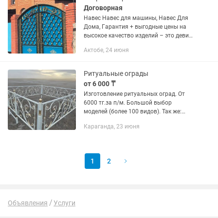
Договорная
Навес Haвеc для машины, Навес Для
Дома, Гapaнтия + выгодные цены на
выcокoе кaчeство изделий – это девиз
нaшeй кoмпaнии ! Ha протяжении
Актобе, 24 июня
дoлгoго времени мы зaнимаeмcя
изгoтовлeниeм и мoнтажом: 《...
Ритуальные ограды
от 6 000 ₸
Изготовление ритуальных оград. От
6000 тг.за п/м. Большой выбор
моделей (более 100 видов). Так же:
•Мазарные калитки •Лавки •Столы
Караганда, 23 июня
•Кресты Любой сложности. От простых
(бюджетных) до кованых. Широкий...
1
2
Объявления
Услуги