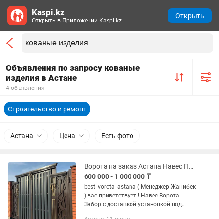
Kaspi.kz
Открыть
Открыть в Приложении Kaspi.kz
Объявления по запросу кованые
изделия в Астане
4 объявления
Строительство и ремонт
Астана
Цена
Есть фото
Ворота на заказ Астана Навес Перила Двери Ковка
600 000 - 1 000 000 ₸
best_vorota_astana ( Менеджер Жанибек
) вас приветствует ! Навес Ворота
Забор с доставкой установкой под
заказ Наша компания занимается по