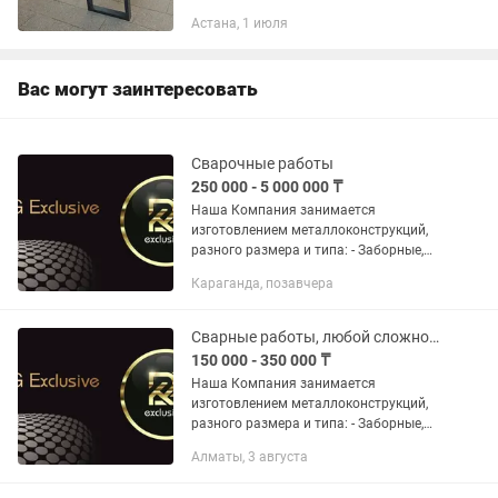
Перила, Декоративные элементы,
Астана, 1 июля
Решетки, Перегородки, Навесы,
Козырьки, Ограждение, Ворота,
калитки, Беседки,...
Вас могут заинтересовать
Сварочные работы
250 000 - 5 000 000 ₸
Наша Компания занимается
изготовлением металлоконструкций,
разного размера и типа: - Заборные,
обычные, металлические, кованые
Караганда, позавчера
изделия: Разные ворота, заборы,
ограждения, калитки, навесы,
козырьки,...
Сварные работы, любой сложности
150 000 - 350 000 ₸
Наша Компания занимается
изготовлением металлоконструкций,
разного размера и типа: - Заборные,
обычные, металлические, кованые
Алматы, 3 августа
изделия и изделия из нержавеющей
стали. Кованые изделия: Разные