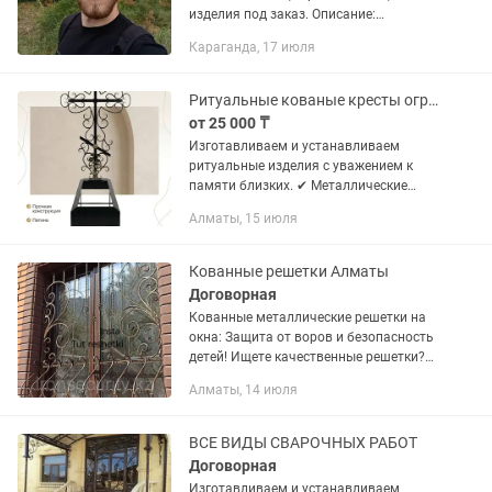
изделия под заказ. Описание:
Профессионально выполню
Караганда, 17 июля
сварочные работы любой сложности в
Караганде и области. Выезжаю на
объект для...
Ритуальные кованые кресты оградки цветники
от 25 000 ₸
Изготавливаем и устанавливаем
ритуальные изделия с уважением к
памяти близких. ✔ Металлические
кресты ✔ Ограды любой сложности ✔
Алматы, 15 июля
Цветники ✔ Покраска и
антикоррозийная обработка ✔
Индивидуальные...
Кованные решетки Алматы
Договорная
Кованные металлические решетки на
окна: Защита от воров и безопасность
детей! Ищете качественные решетки?
Мы предлагаем кованые изделия
Алматы, 14 июля
любого дизайна и сложности! Опыт
более 14 лет: Работаю напрямую...
ВСЕ ВИДЫ СВАРОЧНЫХ РАБОТ
Договорная
Изготавливаем и устанавливаем