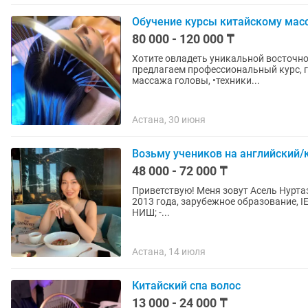
Обучение курсы китайскому мас
80 000 - 120 000 ₸
Хотите овладеть уникальной восточно
предлагаем профессиональный курс, г
массажа головы, •техники...
Астана, 30 июня
Возьму учеников на английский/
48 000 - 72 000 ₸
Приветствую! Меня зовут Асель Нуртазаевна. Я преподаю английский и китайский языки с мая
2013 года, зарубежное образование, IELTS 7.5, HSK 5. У меня прошли
НИШ; -...
Астана, 14 июля
Китайский спа волос
13 000 - 24 000 ₸