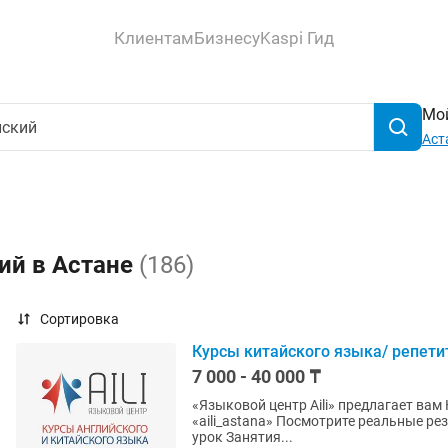
Клиентам
Бизнесу
Kaspi Гид
Мой
Аст
ий в Астане
(186)
Сортировка
Курсы китайского языка/ репети
7 000 - 40 000 ₸
«Языковой центр Aili» предлагает вам Курсы китайског
«aili_astana» Посмотрите реальные результаты! В группе 40.000 тнг, индиви
урок Занятия...