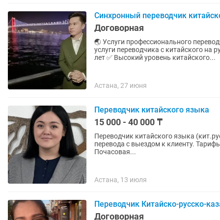
Синхронный переводчик китайск
Договорная
🌏 Услуги профессионального переводчика ки
услуги переводчика с китайского на русский и казахс
лет ✅ Высокий уровень китайского...
Астана, 27 июня
Переводчик китайского языка
15 000 - 40 000 ₸
Переводчик китайского языка (кит.ру
перевода с выездом к клиенту. Тарифы: 
Почасовая...
Астана, 13 июля
Переводчик Китайско-русско-каз
Договорная