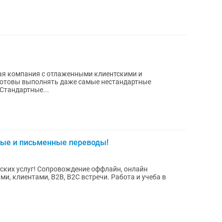
ая компания с отлаженными клиентскими и
готовы выполнять даже самые нестандартные
 word и PDF. Стандартные...
ные и письменные переводы!
ских услуг! Сопровождение оффлайн, онлайн
и, клиентами, B2B, B2C встречи. Работа и учеба в