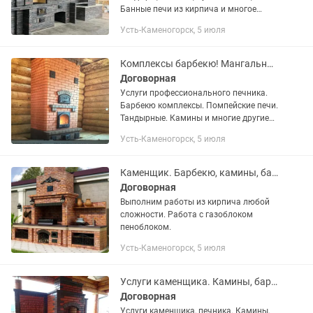
Банные печи из кирпича и многое
другое! А также строительство домов,
Усть-Каменогорск, 5 июля
бань, беседок! 17 лет стаж!
Комплексы барбекю! Мангальные зоны! Камины, помпейские печи и другое!
Договорная
Услуги профессионального печника.
Барбекю комплексы. Помпейские печи.
Тандырные. Камины и многие другие
проекты на ваш выбор! Банные печи из
Усть-Каменогорск, 5 июля
кирпича
Каменщик. Барбекю, камины, бани дома. Банные печи из кирпича
Договорная
Выполним работы из кирпича любой
сложности. Работа с газоблоком
пеноблоком.
Усть-Каменогорск, 5 июля
Услуги каменщика. Камины, барбекю, мазары, любой сложности.
Договорная
Услуги каменщика, печника. Камины,