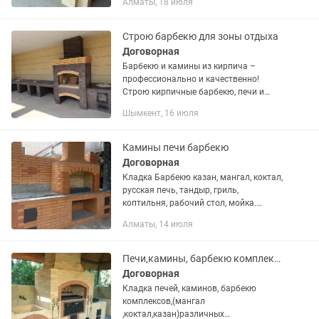
Алматы, 18 июля
камин - встречайте нашу команду.
Самые профессиональные...
Строю барбекю для зоны отдыха
Договорная
Барбекю и камины из кирпича –
профессионально и качественно!
Строю кирпичные барбекю, печи и
камины под ключ. Гарантирую
Шымкент, 16 июля
надежность, долговечность и
стильный дизайн. Учитываю все
пожелания...
Камины печи барбекю
Договорная
Кладка Барбекю казан, мангал, коктал,
русская печь, тандыр, гриль,
коптильня, рабочий стол, мойка.
Комплектация по желанию заказчика.
Алматы, 14 июля
Выезд, замеры, просчет бесплатно.
Печи,камины, барбекю комплексы
Договорная
Кладка печей, каминов, барбекю
комплексов,(мангал
,коктал,казан)различных