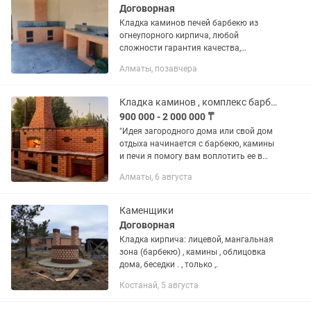
Договорная
Кладка каминов печей барбекю из
огнеупорного кирпича, любой
сложности гарантия качества,
большой опыт работы, казан мангал
Алматы, позавчера
коктал тандыр коптильня русская печь
гриль барбекю.
Кладка каминов , комплекс барбекю и печи!
900 000 - 2 000 000 ₸
"Идея загородного дома или свой дом
отдыха начинается с барбекю, камины
и печи я помогу вам воплотить ее в
жизнь! Как профессионал с
Алматы, 6 августа
многолетним опытом, я строю
барбекю-комплексы, камины и печи
под...
Каменщики
Договорная
Кладка кирпича: лицевой, мангальная
зона (барбекю) , камины , облицовка
дома, беседки . , только ,.
Костанай, 5 августа