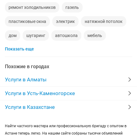
ремонт холодильников
газель
пластиковые окна
электрик
натяжной потолок
дом
шугаринг
автошкола
мебель
Показать еще
ремонт телевизоров
сантехник
сиделки
ремонт мебели
квартиры в рассрочку
Похожие в городах
мебель на заказ
установка кондиционеров
Услуги в Алматы
уколы на дому
вывоз мусора
кредиты
Услуги в Усть-Каменогорске
москитные сетки
ремонт окон
ворота
Услуги в Казахстане
ремонт стиральных машин
диван
Найти частного мастера или профессиональную бригаду с опытом в
Астане теперь легко. На нашем сайте собраны тысячи объявлений
грузоперевозки газель
курсы массажа