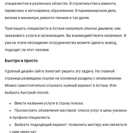
специалистов в различных областях. В строительстве и ремонте,
манипулятор
тамада
прихожая
двери
перевозках и автосервисе, образовании. В парикмахерском деле,
визаже и маникюре, ремонте техники и так далее.
сборка мебели
ремонт
Приглашать специалиста в Астане напрямую обычно дешевле, чем
заказывать услуги в организациях. Вы взаимодействуете напрямую. И
уже на этапе обсуждения сотрудничества можете сделать вывод,
подходит ли этот человек.
Быстро и просто
Удобный дизайн сайта помогает решить эту задачу. На главной
странице размещены ссылки на основные разделы с объявлениями.
Можно самостоятельно отыскать нужный вариант в Астане. Или
выбрать быстрый способ.
Ввести название услуги в строку поиска.
Просмотреть объявления мастеров: список услуг и цены указаны
в профиле специалиста.
Выбрать подходящий вариант: позвонить мастеру или связаться
с ним через чат.