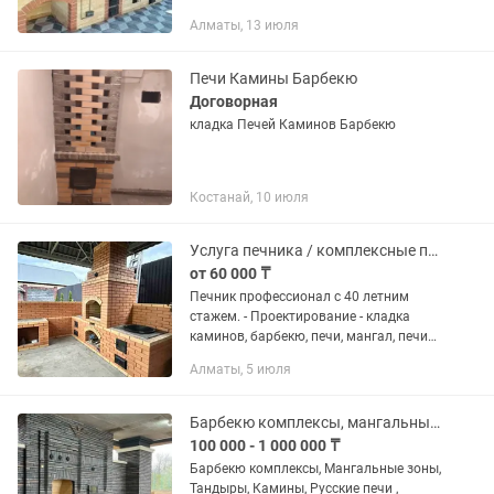
конфигураций. Качественно, аккуратно,
Алматы, 13 июля
красиво. Потомственный печник,стаж
более 30 лет. Цена будет зависеть от
объёма и...
Печи Камины Барбекю
Договорная
кладка Печей Каминов Барбекю
Костанай, 10 июля
Услуга печника / комплексные печи / мангал, камин, казан, тандыр
от 60 000 ₸
Печник профессионал с 40 летним
стажем. - Проектирование - кладка
каминов, барбекю, печи, мангал, печи
под казан - комплексы под ключ -
Алматы, 5 июля
гарантия, качество и в срок. Цена
договорная
Барбекю комплексы, мангальные зоны, беседки, русские печи, помпейские печи
100 000 - 1 000 000 ₸
Барбекю комплексы, Мангальные зоны,
Тандыры, Камины, Русские печи ,