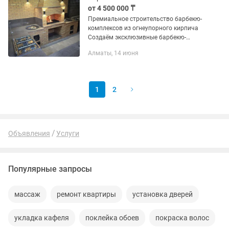
от 4 500 000 ₸
Премиальное строительство барбекю-
комплексов из огнеупорного кирпича
Создаём эксклюзивные барбекю-
комплексы премиум-класса для
Алматы, 14 июня
частных домов и загородных
резиденций. Это не просто мангал —
это...
1
2
Объявления
Услуги
Популярные запросы
массаж
ремонт квартиры
установка дверей
укладка кафеля
поклейка обоев
покраска волос