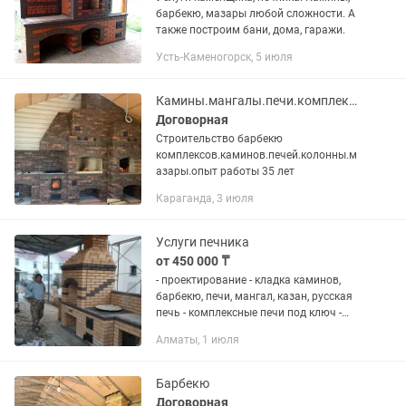
барбекю, мазары любой сложности. А
также построим бани, дома, гаражи.
Усть-Каменогорск, 5 июля
Камины.мангалы.печи.комплексы барбекю
Договорная
Строительство барбекю
комплексов.каминов.печей.колонны.м
азары.опыт работы 35 лет
Караганда, 3 июля
Услуги печника
от 450 000 ₸
- проектирование - кладка каминов,
барбекю, печи, мангал, казан, русская
печь - комплексные печи под ключ -
гарантия качество - выполнение в срок
Алматы, 1 июля
Стаж работы печника более 40 лет
Барбекю
Договорная