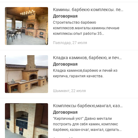
Камины. барбекю комплексы. печные комплексы
Договорная
Строительство барбекю
комплексов.мангалы.камины.печные
комплексы.опыт работы 35
лет.проживаю в Караганде
Павлодар, 27 июля
Кладка каминов, барбекю, и печей
Договорная
Кладка каминов,барбекю и печей из
кирпича, гарантия качества.
Шымкент, 22 июля
Комплексы барбекю,мангал, казан,бани.
Договорная
"Кирпичный уют" Давно мечтали
построить для себя камин, комплекс
барбекю, казан-очаг, мангал, сделать
отделку бани, установить готовый