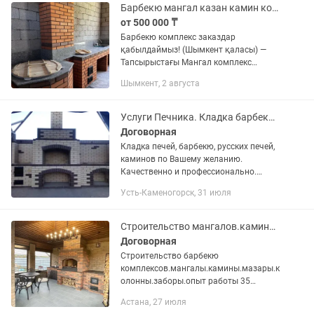
Барбекю мангал казан камин комплекс печь
от 500 000 ₸
Барбекю комплекс заказдар
қабылдаймыз! (Шымкент қаласы) —
Тапсырыстағы Мангал комплекс
барбекю Тапсырыстағы комплекске
Шымкент, 2 августа
кіргендер - Мангал - барбекю - Казан -
столещница - электрическая плита -...
Услуги Печника. Кладка барбекю, каминов.
Договорная
Кладка печей, барбекю, русских печей,
каминов по Вашему желанию.
Качественно и профессионально.
Печник с опытом. Профессионально
Усть-Каменогорск, 31 июля
занимаюсь кладкой уже более 20 лет.
Возможен выезд за город.
Строительство мангалов.каминов.мазары
Договорная
Строительство барбекю
комплексов.мангалы.камины.мазары.к
олонны.заборы.опыт работы 35
лет.проживаю в Караганде
Астана, 27 июля