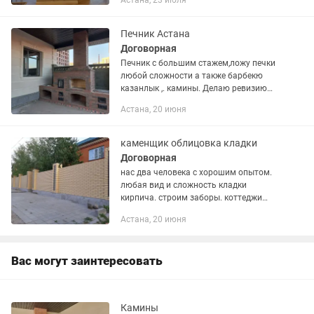
Астана, 23 июля
Печник Астана
Договорная
Печник с большим стажем,ложу печки
любой сложности а также барбекю
казанлык ,. камины. Делаю ревизию
печей и чистку дымоходов вручную.
Астана, 20 июня
каменщик облицовка кладки
Договорная
нас два человека с хорошим опытом.
любая вид и сложность кладки
кирпича. строим заборы. коттеджи
баня барбекю камины крыша
Астана, 20 июня
Вас могут заинтересовать
Камины