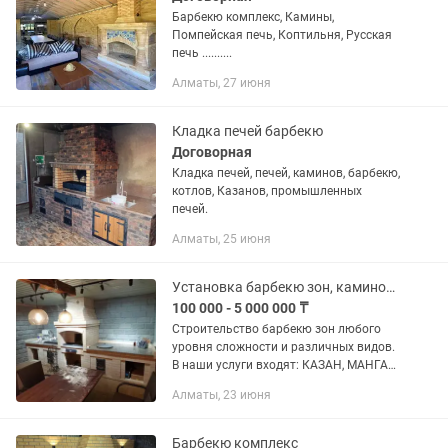
Барбекю комплекс, Камины,
Помпейская печь, Коптильня, Русская
печь ..........
Алматы, 27 июня
Кладка печей барбекю
Договорная
Кладка печей, печей, каминов, барбекю,
котлов, Казанов, промышленных
печей.
Алматы, 25 июня
Установка барбекю зон, каминов, мангальных зон
100 000 - 5 000 000 ₸
Строительство барбекю зон любого
уровня сложности и различных видов.
В наши услуги входят: КАЗАН, МАНГАЛ,
КОКТАЛ, ПОМПЕЙСКИЕ-РУССКИЕ
Алматы, 23 июня
ПЕЧИ, ТАНДЫР, ВЕРТЕЛ, КОПТИЛЬНЯ,
ДУХОВОЙ ШКАФ, ОЧАГИ,
ОТОПИТЕЛЬНЫЕ...
Барбекю комплекс