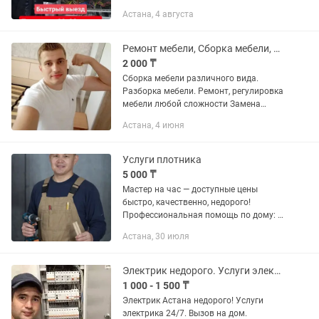
сообщения сюда не писұать - читать
Астана, 4 августа
некогда! Звоните! Выезд к клиенту и
диагностика! Быстрый выезд...
Ремонт мебели, Сборка мебели, регулировка, переезды, газель грузчики
2 000 ₸
Сборка мебели различного вида.
Разборка мебели. Ремонт, регулировка
мебели любой сложности Замена
фурнитуры, крепежных элементов,
Астана, 4 июня
мебельных аксессуаров, механизмов и
др. Упаковка мебели для переезда...
Услуги плотника
5 000 ₸
Мастер на час — доступные цены
быстро, качественно, недорого!
Профессиональная помощь по дому: •
Сборка и ремонт мебели •
Астана, 30 июля
Сантехнические работы •
Электромонтажные работы •
Установка гардин,...
Электрик недорого. Услуги электрика на дом. Электромонтаж. Установка люстры
1 000 - 1 500 ₸
Электрик Астана недорого! Услуги
электрика 24/7. Вызов на дом.