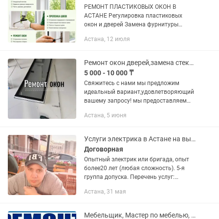
РЕМОНТ ПЛАСТИКОВЫХ ОКОН В
АСТАНЕ Регулировка пластиковых
окон и дверей Замена фурнитуры
любых производителей Замена ручек,
Астана, 12 июля
замков, петель и навесов Замена
стеклопакетов и стекла Устранение...
Ремонт окон дверей,замена стекла,регулировка,москитные сетки,замена резины
5 000 - 10 000 ₸
Свяжитесь с нами мы предложим
идеальный вариант,удовлетворяющий
вашему запросу! мы предоставляем
услуги по ремонту и реставрации окон
Астана, 5 июня
и дверей - Монтаж окон и дверей
ПВХ.Алюминь - Москитные сетки...
Услуги электрика в Астане на выезд! Электрик профессионал недорого!
Договорная
Опытный электрик или бригада, опыт
более20 лет (любая сложность). 5-я
группа допуска. Перечень услуг:
Аварийный выезд (нет света, искрит
Астана, 31 мая
проводка и т. Д. ) Устранение
неисправности в эл проводке ...
Мебельщик, Мастер по мебелью, сборка мебели, ремонт мебели КАЧЕСТВЕННО 101%