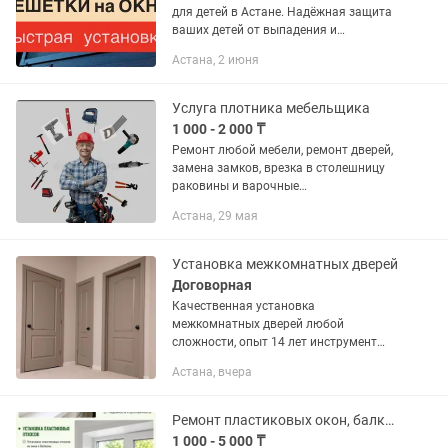
для детей в Астане. Надёжная защита
ваших детей от выпадения и
насекомых. Быстрая установка,
Астана, 2 июня
качественные материалы.
Услуга плотника мебельщика
1 000 - 2 000 ₸
Ремонт любой мебели, ремонт дверей,
замена замков, врезка в столешницу
раковины и варочные
поверхности.Сборка-разборка и
Астана, 29 мая
ремонт любой мебели. Навешивание
предметов. Полки в кладовку. Звоните
прямо...
Установка межкомнатных дверей
Договорная
Качественная установка
межкомнатных дверей любой
сложности, опыт 14 лет инструмент
весь комплект имеется. Также делаем
Астана, вчера
Ремонт Квартир под ключ звоните на
номер
Ремонт пластиковых окон, балконы, витражи, замена стеклопакета
1 000 - 5 000 ₸