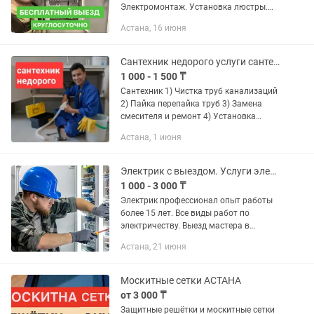
Электромонтаж. Установка люстры.
Монтаж электропроводки, ремонт
Астана, 16 июня
электрики, срочный выезд, установка
бра, патрона, замена автомата,...
Сантехник недорого услуги сантехника прочистка труб канализаций трос
1 000 - 1 500 ₸
Сантехник 1) Чистка труб канализаций
2) Пайка перепайка труб 3) Замена
смесителя и ремонт 4) Установка
унитаза, раковины ванны и многое
Астана, 1 июня
другое Обращайтесь
Электрик с выездом. Услуги электрика. Все виды работ по электричеству
1 000 - 3 000 ₸
Электрик профессионал опыт работы
более 15 лет. Все виды работ по
электричеству. Выезд мастера в
течение 30 минут.
Астана, 21 июня
Москитные сетки АСТАНА
от 3 000 ₸
Защитные решётки и москитные сетки