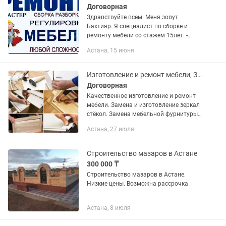
Договорная
Здравствуйте всем. Меня зовут
Бахтияр. Я специалист по сборке и
ремонту мебели со стажем 15лет. -
Рассрочка/Ред/Кредит МОИ
Астана, 15 июня
ОСНОВНЫЕ НАПРАВЛЕНИЯ: - Сборка и
разборка мебели. - Навеска. - Вырезка...
Изготовление и ремонт мебели, Замена зеркал и стекла
Договорная
Качественное изготовление и ремонт
мебели. Замена и изготовление зеркал
стёкол. Замена мебельной фурнитуры,
механизмов, навесов роликов. Замена
Астана, 27 июля
столешниц и недостающих деталей.
Врезка под мойку, под...
Строительство мазаров в Астане
300 000 ₸
Строительство мазаров в Астане.
Низкие цены. Возможна рассрочка
Астана, 8 июля