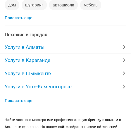
дом
шугаринг
автошкола
мебель
Показать еще
ремонт телевизоров
сантехник
сиделки
ремонт мебели
квартиры в рассрочку
Похожие в городах
мебель на заказ
установка кондиционеров
Услуги в Алматы
уколы на дому
вывоз мусора
кредиты
Услуги в Караганде
москитные сетки
ремонт окон
ворота
Услуги в Шымкенте
ремонт стиральных машин
диван
Услуги в Усть-Каменогорске
Услуги в Актобе
грузоперевозки газель
курсы массажа
Показать еще
Услуги в Актау
манипулятор
тамада
реставрация мебели
Найти частного мастера или профессиональную бригаду с опытом в
Услуги в Таразе
прихожая
двери
ремонт
Астане теперь легко. На нашем сайте собраны тысячи объявлений