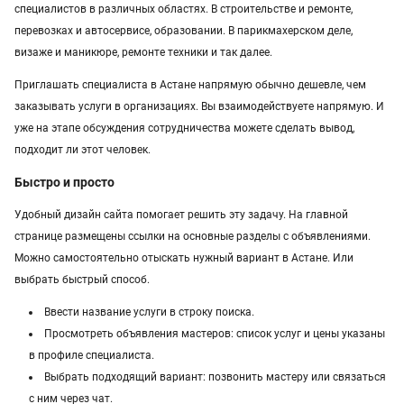
специалистов в различных областях. В строительстве и ремонте,
Услуги в Павлодаре
перевозках и автосервисе, образовании. В парикмахерском деле,
визаже и маникюре, ремонте техники и так далее.
Услуги в Атырау
Приглашать специалиста в Астане напрямую обычно дешевле, чем
Услуги в Казахстане
заказывать услуги в организациях. Вы взаимодействуете напрямую. И
уже на этапе обсуждения сотрудничества можете сделать вывод,
подходит ли этот человек.
Быстро и просто
Удобный дизайн сайта помогает решить эту задачу. На главной
странице размещены ссылки на основные разделы с объявлениями.
Можно самостоятельно отыскать нужный вариант в Астане. Или
выбрать быстрый способ.
Ввести название услуги в строку поиска.
Просмотреть объявления мастеров: список услуг и цены указаны
в профиле специалиста.
Выбрать подходящий вариант: позвонить мастеру или связаться
с ним через чат.