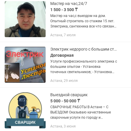
Мастер на час,24/7
1 500 - 3 500 ₸
Мастер на час,с выездом на дом.
Опытный строитель со стажем 15 лет.
Электрика, сантехника все что связано
с домом! Выезд от 1500 до 3500. Все
Астана, 7 июля
инструменты и расходники всегда с
собой!
Электрик недорого с большим стажем. Установка люстр. Услуги электрика
Договорная
Услуги профессионального электрика с
большим опытом - Установка
точечных светильников; - Установка
стабилизаторов напряжения; -
Астана, 29 июля
Установка внутренних электрощитов; -
Монтаж электропроводки; -...
Выездной сварщик
5 000 - 50 000 ₸
СВАРОЧНЫЕ РАБОТЫ В Астане – С
ВЫЕЗДОМ! Оказываю качественные
сварочные услуги по городу и
пригороду: Газовый счетчик –
Астана, 3 июня
приварка/замена Ворота, петли,