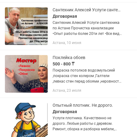
навесы Топчан, мангалы,
металлические...
Сантехник Алексей Услуги сантехника по Астане Прочистка канализации
Договорная
Сантехник Алексей Услуги сантехника
по Астане Прочистка канализации
•Опыт работы более 20ти лет •Все виды
сантех работ внутри помещений
Астана, 10 июня
(пайка, врезка, пресс valtek, перенос
радиаторов отопления,...
Поклейка обоев
500 - 800 ₸
Покраска потолков водоэмульсией
,покраска стен колером ,Галтели
,левкас стен перед обоями ,неровности
трещины на стенах.Все
Астана, 23 июля
убираю,демонтаж старых
обоев.Откосы оконные прохожу по
ремонту.Обои клею...
Опытный плотник. Не дорого.
Договорная
Услуги плотника. Качественно не
дорого. Любые работы с деревом.
Ремонт, сборка и разборка мебели,
замена и ремонт замков, ручек.И др