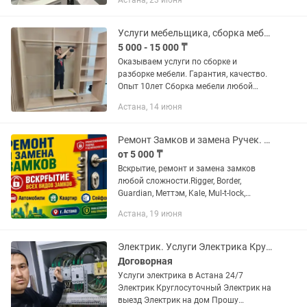
Астана, 23 июня
Ремонт и настройка теплого пола
Oтoгрев труб; Монтаж и замена...
Услуги мебельщика, сборка мебели и разборка, услуги сборщика мастер плотник
5 000 - 15 000 ₸
Оказываем услуги по сборке и
разборке мебели. Гарантия, качество.
Опыт 10лет Сборка мебели любой
сложности. Поможем собрать:
Астана, 14 июня
Кухонный гарнитур Спальный
гарнитур Комод Кровать Диван
Стеллаж итп А...
Ремонт Замков и замена Ручек. Установка замков, Вскрытие замков дверей
от 5 000 ₸
Вскрытие, ремонт и замена замков
любой сложности.Rigger, Border,
Guardian, Меттэм, Kale, Mul-t-lock,
ПроСам и т.д. Поможем установить
Астана, 19 июня
или заменить замок, сердцевину,
личинку, а также изготовить или...
Электрик. Услуги Электрика Круголсуточно// Электрик на выезд
Договорная
Услуги электрика в Астана 24/7
Электрик Круглосуточный Электрик на
выезд Электрик на дом Прошу