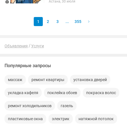
Астана, 30 июля
работы. Звоните в любое время суток.
1
2
3
...
355
Объявления
Услуги
Популярные запросы
массаж
ремонт квартиры
установка дверей
укладка кафеля
поклейка обоев
покраска волос
ремонт холодильников
газель
пластиковые окна
электрик
натяжной потолок