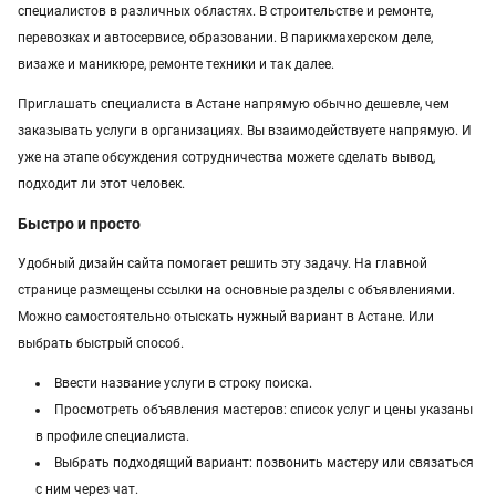
специалистов в различных областях. В строительстве и ремонте,
Услуги в Атырау
перевозках и автосервисе, образовании. В парикмахерском деле,
визаже и маникюре, ремонте техники и так далее.
Услуги в Петропавловске
Приглашать специалиста в Астане напрямую обычно дешевле, чем
Услуги в Казахстане
заказывать услуги в организациях. Вы взаимодействуете напрямую. И
уже на этапе обсуждения сотрудничества можете сделать вывод,
подходит ли этот человек.
Быстро и просто
Удобный дизайн сайта помогает решить эту задачу. На главной
странице размещены ссылки на основные разделы с объявлениями.
Можно самостоятельно отыскать нужный вариант в Астане. Или
выбрать быстрый способ.
Ввести название услуги в строку поиска.
Просмотреть объявления мастеров: список услуг и цены указаны
в профиле специалиста.
Выбрать подходящий вариант: позвонить мастеру или связаться
с ним через чат.