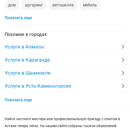
дом
шугаринг
автошкола
мебель
Показать еще
ремонт телевизоров
сантехник
сиделки
ремонт мебели
квартиры в рассрочку
Похожие в городах
мебель на заказ
установка кондиционеров
Услуги в Алматы
уколы на дому
вывоз мусора
кредиты
Услуги в Караганде
москитные сетки
ремонт окон
ворота
Услуги в Шымкенте
ремонт стиральных машин
диван
Услуги в Усть-Каменогорске
Услуги в Актобе
грузоперевозки газель
курсы массажа
Показать еще
Услуги в Костанае
манипулятор
тамада
прихожая
двери
Найти частного мастера или профессиональную бригаду с опытом в
Услуги в Павлодаре
сборка мебели
ремонт
Астане теперь легко. На нашем сайте собраны тысячи объявлений