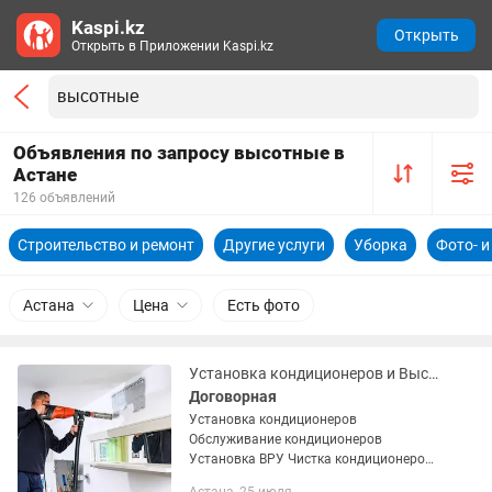
Kaspi.kz
Открыть
Открыть в Приложении Kaspi.kz
Объявления по запросу высотные в
Астане
126 объявлений
Строительство и ремонт
Другие услуги
Уборка
Фото- 
Астана
Цена
Есть фото
Установка кондиционеров и Высотные работы
Договорная
Установка кондиционеров
Обслуживание кондиционеров
Установка ВРУ Чистка кондиционеров
Высотные работы Мойка окон