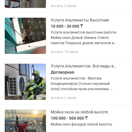
балконов и панельных стен - малярные
Астана, 5 июня
работы любой сложности -
декоративные работы -замазка швов...
Услуги Альпинисты Высотник
10 000 - 30 000 ₸
Услуги альпинистов высотные работы
Мойка окон Домов Замена Стекло
пакетов Покраска домов, металлов и
т.д. Монтаж рекламы баннеров и т.д.
Астана, 10 июня
Установка кондиционер наружку
Утепления домов Установка...
Услуги Альпинистов. Все виды высотных работ. Монтаж кондиционеров(наружный)
Договорная
Услуги альпинистов - Монтаж
Кондиционеров (только наружный
блок) способом пром-альпинизма -
Монтаж окон и витражей - Мойка
Астана, 2 июня
стекол и фасадов - Монтаж и демонтаж
наружной рекламы - Монтаж и
демонтаж...
Мойка окон на любой высоте
100 000 - 500 000 ₸
Мойка окон фасадов любой высоты