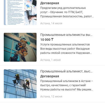
Договорная
Предлагаем ряд дополнительных
услуг: - Обучение: по ПТМ, БиОТ,
Промышленная безопасностиь, работа
на высоте, электробезопасность 2,3,4,5
Астана, 14 июля
группа допуска, квалификационная
подготовка по рабочим...
Промышленные альпинисты выстоники скалолазы
10 000 ₸
Услуги промышленных альпинистов
Все виды высотных работ Фасадные
работы любой сложности Наружная
реклама Цена договорная Возможен
Астана, 1 июня
выезд
Промышленный альпинист, высотник
Договорная
Промышленный альпинизм в Астане –
быстро, качественно, с гарантией!
Нужны работы на высоте? Мы решим
любую задачу: 1)Утепление стен –
Астана, 12 июня
тепло в доме без лишних затрат!
2)Гидроизоляция – защита от...