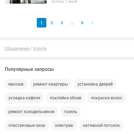
Астана, 1 июня
проведении монтажных работ на
высоте, мойка остекления,
герметизация...
1
2
3
...
6
Объявления
Услуги
Популярные запросы
массаж
ремонт квартиры
установка дверей
укладка кафеля
поклейка обоев
покраска волос
ремонт холодильников
газель
пластиковые окна
электрик
натяжной потолок