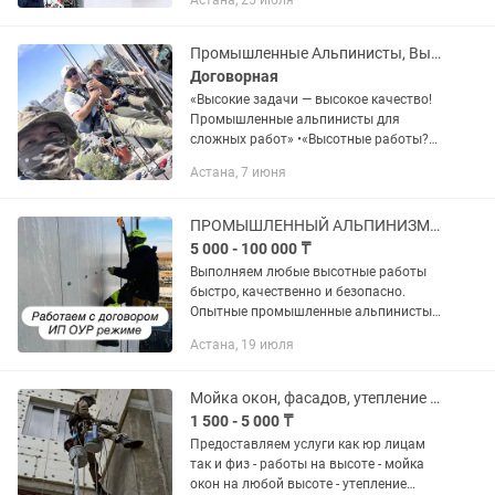
Астана, 25 июля
Установка фасадного освещения
Покраска Сварочные работы Замена...
Промышленные Альпинисты, Высотники, Верхолазы, Высотные работы
Договорная
«Высокие задачи — высокое качество!
Промышленные альпинисты для
сложных работ» •«Высотные работы?
Доверьтесь профессионалам!»
Астана, 7 июня
•«Промышленные альпинисты: там, где
другие не справятся» •«Мы работаем...
ПРОМЫШЛЕННЫЙ АЛЬПИНИЗМ ВЫСОТНЫЕ РАБОТЫ АСТАНА ПОКРАСКА МОЙКА ОКОН
5 000 - 100 000 ₸
Выполняем любые высотные работы
быстро, качественно и безопасно.
Опытные промышленные альпинисты,
профессиональное снаряжение,
Астана, 19 июля
соблюдение ТБ НАШИ УСЛУГИ: ✔
Мойка окон и фасадов ✔ Покраска
фасадов...
Мойка окон, фасадов, утепление наружных стен, высотные работы
1 500 - 5 000 ₸
Предоставляем услуги как юр лицам
так и физ - работы на высоте - мойка
окон на любой высоте - утепление