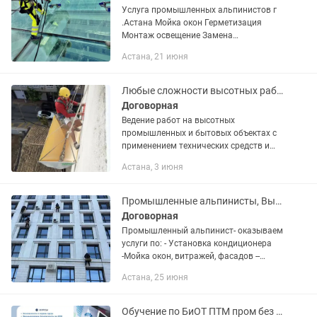
Услуга промышленных альпинистов г
.Астана Мойка окон Герметизация
Монтаж освещение Замена
стеклопакета Чистка снега Утепление
Астана, 21 июня
фасада Краска Всех высотных работ
Любые сложности высотных работ
Договорная
Ведение работ на высотных
промышленных и бытовых объектах с
применением технических средств и
альпинистского снаряжения
Астана, 3 июня
Промышленные альпинисты, Высотники, Скалолазы
Договорная
Промышленный альпинист- оказываем
услуги по: - Установка кондиционера
-Мойка окон, витражей, фасадов --
Герметизация, заделка межпанельных
Астана, 25 июня
швов -Ремонт, замена, фассадных
покрытий -Замена...
Обучение по БиОТ ПТМ пром без работа на высоте