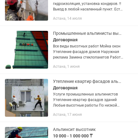
гидроизоляция, установка кондеров. ‼️
Выезд в любой населенный пункт. Есть
вопросы, звоните по номеру ниже
Астана, 14 июля
Промышленные альпинисты выстоники
Договорная
Все виды высотных работ Мойка окон
Утепление фасадов домов Наружная
реклама Замена стеклопакетов Работа
на высоте
Астана, 1 июня
Утепление квартир фасадов альпинисты высотники наружные работы оформления
Договорная
Услуги промышленных альпинистов
Утепление квартир фасадов зданий
Любые высотные работы По низкой
цене Оценка работы бесплатно
Астана, 17 июня
Альпинсит высотник
10 000 - 1 000 000 ₸