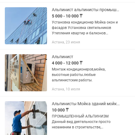
Альпинист альпинисты промышленный альпинизм
5 000 - 10 000 ₸
Установка кондиционер Мойка окон и
фасадов Установка светильников
Утепления квартир и балконов
Термошов ремонт крыши Краска
Астана, 23 июня
фасад Любой сложности высотные
работы Полный пакет Документов
24/7...
Альпинист
4 000 - 12 000 ₸
Монтаж кондиционеров,мойка,
высотные работы.любые
альпинистские работы.
Астана, 10 июля
Альпинисты Мойка зданий мойка стекол мойка окон терезе жуу
10 000 ₸
ПРОМЫШЛЕННЫЙ АЛЬПИНИЗМ
Данный вид деятельности просто
незаменим в строительстве,
обслуживании и ремонте зданий, при