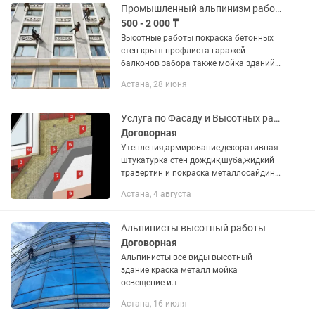
Промышленный альпинизм работы на высоте
500 - 2 000 ₸
Высотные работы покраска бетонных
стен крыш профлиста гаражей
балконов забора также мойка зданий
окон крыш монтажные демонтажные
Астана, 28 июня
работы установка кондиционеров
Услуга по Фасаду и Высотных работ
Договорная
Утепления,армирование,декоративная
штукатурка стен дождик,шуба,жидкий
травертин и покраска металлосайдинг.
А так же ТЕРМОПАНЕЛЬ ФЦП,АКПП
Астана, 4 августа
И.Т.Д.Работу выполняем качественно
99%и быстро в бригаде все...
Альпинисты высотный работы
Договорная
Альпинисты все виды высотный
здание краска металл мойка
освещение и.т
Астана, 16 июля