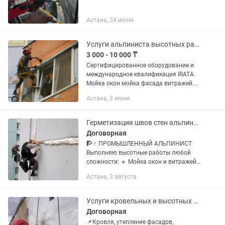
Астана, 24 июня
Услуги альпиниста высотных работ
3 000 - 10 000 ₸
Сертифицированное оборудование и
международное квалификация IRATA.
Мойка окон мойка фасада витражей.
Утепления квартиры и балкон
Астана, 3 июня
Установка кондиционеров
Герметизация швов.монтаж и
демонтаж....
Герметизация швов стен альпинисты высотники
Договорная
🧗♂️ ПРОМЫШЛЕННЫЙ АЛЬПИНИСТ
Выполняю высотные работы любой
сложности: 🔹 Мойка окон и витражей
🔹 Очистка фасадов и крыш 🔹
Астана, 3 августа
Герметизация швов и стыков 🔹
Покраска и ремонт фасадов 🔹 Монтаж
и демонтаж...
Услуги кровельных и высотных работ Проверка ТЕПЛОВИЗОРОМ!!!
Договорная
📌Кровля, утепление фасадов,