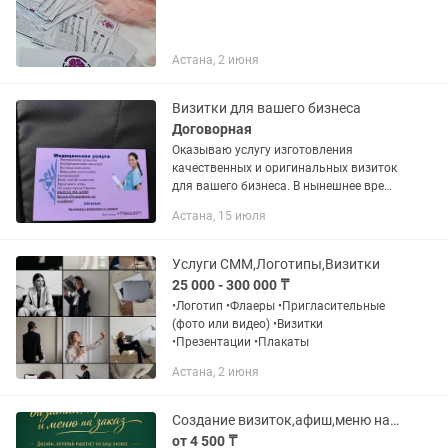
Астана, 2 июня
Визитки для вашего бизнеса
Договорная
Оказываю услугу изготовления
качественных и оригинальных визиток
для вашего бизнеса. В нынешнее время
бизнес без визитки просто не
Астана, 15 июля
представляется. С помощью визитки
вы продвинете свой бизнес на новый...
Услуги СММ,Логотипы,Визитки
25 000 - 300 000 ₸
•Логотип •Флаеры •Пригласительные
(фото или видео) •Визитки
•Презентации •Плакаты
Астана, 2 июня
Создание визиток,афиш,меню на заказ
от 4 500 ₸