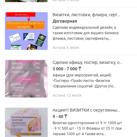
Астана, 9 июля
бумаги, меню, диплом в рамке,
этикетки, бирки,
Визитки, листовки, флаера, сертификаты
Договорная
Сделаем индивидуальный дизайн, а
также изготовим для вашего бизнеса
флаера, листовки, сертификаты,
дипломы визитки. Также есть услуги по
Астана, 6 июня
нанесению логотипов на футболки,
свитшоты, худи, кружки,...
Сделаю афишу, постер, визитку, оформление
3 000 - 7 000 ₸
Афиши (для мероприятий, акций)
•Постеры •Прайс-листы •Визитки
•Оформление соцсетей •Другое (по
запросу)
Астана, 12 июля
Акция!!! ВИЗИТКИ с округленным краем
9 - 40 ₸
Визитки односторонние от 9 тг 1000 шт
- 9 тг 500 шт - 15 тг Флаеры от 25 тг при
тираже 1000 шт А также есть