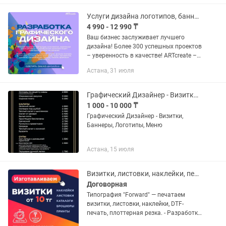
количеством брендов более 4лет.
Создаю...
Услуги дизайна логотипов, баннеров, визиток, флаеров
4 990 - 12 990 ₸
Ваш бизнес заслуживает лучшего
дизайна! Более 300 успешных проектов
– уверенность в качестве! ARTcreate –
это ваш надежный партнер в создании
Астана, 31 июля
профессионального графического
дизайна, который...
Графический Дизайнер - Визитки, Баннеры, Логотипы, МЕНЮ
1 000 - 10 000 ₸
Графический Дизайнер - Визитки,
Баннеры, Логотипы, Меню
Астана, 15 июля
Визитки, листовки, наклейки, печать на лентах, принты на одежде
Договорная
Типография "Forward" — печатаем
визитки, листовки, наклейки, DTF-
печать, плоттерная резка. - Разработка
макета – БЕСПЛАТНО! - Быстро!