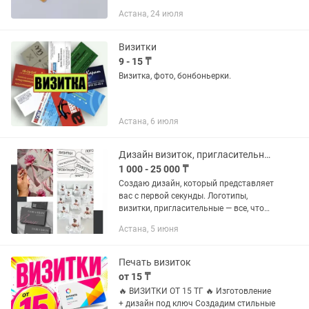
двухсторонние визитки и флаера,
Астана, 24 июля
самоклейки , баннера Адрес: Мангилик
ел 42
Визитки
9 - 15 ₸
Визитка, фото, бонбоньерки.
Астана, 6 июля
Дизайн визиток, пригласительных, сертификатов, логотипов
1 000 - 25 000 ₸
Создаю дизайн, который представляет
вас с первой секунды. Логотипы,
визитки, пригласительные — все, что
нужно, чтобы произвести сильное
Астана, 5 июня
первое впечатление и подчеркнуть
ваш стиль. А также - -...
Печать визиток
от 15 ₸
🔥 ВИЗИТКИ ОТ 15 ТГ 🔥 Изготовление
+ дизайн под ключ Создадим стильные