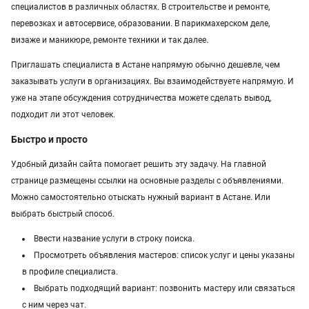
специалистов в различных областях. В строительстве и ремонте,
Услуги в Уральске
перевозках и автосервисе, образовании. В парикмахерском деле,
визаже и маникюре, ремонте техники и так далее.
Услуги в Атырау
Приглашать специалиста в Астане напрямую обычно дешевле, чем
Услуги в Казахстане
заказывать услуги в организациях. Вы взаимодействуете напрямую. И
уже на этапе обсуждения сотрудничества можете сделать вывод,
подходит ли этот человек.
Быстро и просто
Удобный дизайн сайта помогает решить эту задачу. На главной
странице размещены ссылки на основные разделы с объявлениями.
Можно самостоятельно отыскать нужный вариант в Астане. Или
выбрать быстрый способ.
Ввести название услуги в строку поиска.
Просмотреть объявления мастеров: список услуг и цены указаны
в профиле специалиста.
Выбрать подходящий вариант: позвонить мастеру или связаться
с ним через чат.