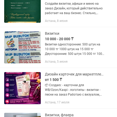
Создаём визитки, афиши и меню на
заказ Дизайн, который действительно
работает на ваш бизнес. Стильно,
аккуратно и с учётом всех ваших
Астана, 8 июня
пожеланий. Что вы получаете: •
Индивидуальный дизайн «под ключ»
•...
Визитки
10 000 - 20 000 ₸
Визитки односторонние: 500 штук на
10 000 тг 1000 штук на 15 000 тг
Двусторонние: 500 штук 15 000 тг 1000
штук на 20 000 тг Дизайн и доставка
Астана, 5 июня
бесплатно!
Дизайн карточек для маркетплейсов/инфографика/ визитки/ логотипы
от 1 500 ₸
📦 Создаю: - карточки для
WB/Ozon/Kaspi - логотипы - визитки -
песни на заказ Работаю с визуалом,
который: • выделяет среди конкурентов
Астана, 17 июля
• увеличивает кликабельность •
выглядит как у топ-брендов
Визитки, флаера