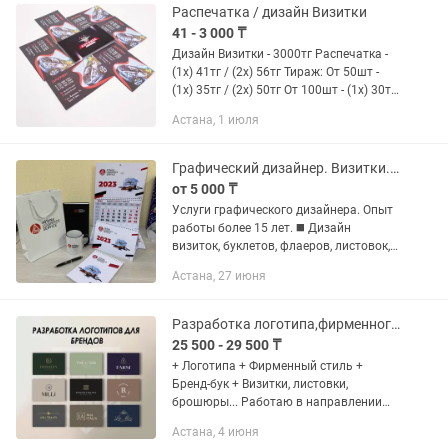
Распечатка / дизайн Визитки
41 - 3 000 ₸
Дизайн Визитки - 3000тг Распечатка -
(1х) 41тг / (2х) 56тг Тираж: От 50шт -
(1х) 35тг / (2х) 50тг От 100шт - (1х) 30тг
/ (2х) 45тг От 500шт - (1х) 27тг / (2х)
Астана, 1 июля
42тг От 1000шт - (1х) 25тг / (2х)...
Графический дизайнер. Визитки. Дизайн и верстка. Буклеты
от 5 000 ₸
Услуги графического дизайнера. Опыт
работы более 15 лет. ◼️ Дизайн
визиток, буклетов, флаеров, листовок,
презентаций и пр. ◼️ Верстка книг и
Астана, 27 июня
журналов. ◼️ Фирменный стиль,
брендбук, разработка...
Разработка логотипа,фирменного стиля, визитки, бланки, баннер
25 500 - 29 500 ₸
+ Логотипа + Фирменный стиль +
Бренд-бук + Визитки, листовки,
брошюры... Работаю в направлении
графического дизайна.
Астана, 4 июня
Профессиональный опыт с большим