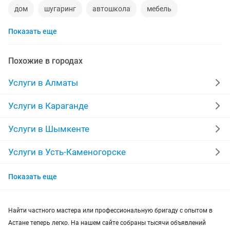
дом
шугаринг
автошкола
мебель
Показать еще
ремонт телевизоров
сантехник
сиделки
квартиры в рассрочку
мебель на заказ
Похожие в городах
установка кондиционеров
уколы на дому
Услуги в Алматы
вывоз мусора
кредиты
москитные сетки
Услуги в Караганде
ремонт окон
ворота
ремонт стиральных машин
Услуги в Шымкенте
диван
грузоперевозки газель
курсы массажа
Услуги в Усть-Каменогорске
Услуги в Актобе
манипулятор
тамада
реставрация мебели
Показать еще
Услуги в Костанае
прихожая
двери
сборка мебели
ремонт
Найти частного мастера или профессиональную бригаду с опытом в
Услуги в Таразе
Астане теперь легко. На нашем сайте собраны тысячи объявлений