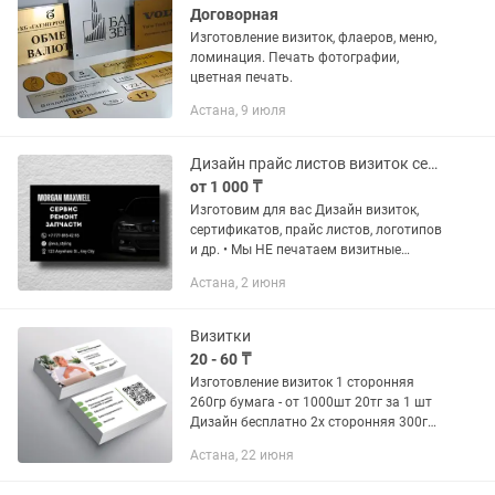
Договорная
Изготовление визиток, флаеров, меню,
ломинация. Печать фотографии,
цветная печать.
Астана, 9 июля
Дизайн прайс листов визиток сертификатов
от 1 000 ₸
Изготовим для вас Дизайн визиток,
сертификатов, прайс листов, логотипов
и др. • Мы НЕ печатаем визитные
карточки, сертификаты, прайсы и тд. •
Астана, 2 июня
Наша работа заключается в создании
для вашего бизнеса...
Визитки
20 - 60 ₸
Изготовление визиток 1 сторонняя
260гр бумага - от 1000шт 20тг за 1 шт
Дизайн бесплатно 2х сторонняя 300гр
бумага- от 1000шт 50тг за 1шт Дизайн
Астана, 22 июня
бесплатно!