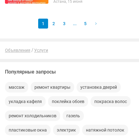
Астана, 15 июня
Выполним заказ от 1 дня. - Качество на
уровне! Собственная...
1
2
3
...
5
Объявления
Услуги
Популярные запросы
массаж
ремонт квартиры
установка дверей
укладка кафеля
поклейка обоев
покраска волос
ремонт холодильников
газель
пластиковые окна
электрик
натяжной потолок