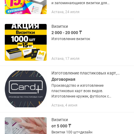
и запоминающиеся визитки для
вашего бизнеса 💼 Современный
Астана, 24 июля
дизайн, качественная печать и
быстрое изготовление. ✅
Минимальный...
Визитки
2 000 - 20 000 ₸
Изготовление визиток
Астана, 17 июля
Изготовление пластиковых карт, бейджей, визиток, ленты и мн другое
Договорная
Производство и изготовление
пластиковых карт всех видов.
Изготовление кружек, футболок с
логотипом, фотографией. Бейджи и
Астана, 4 июня
ленты ( ланьярды с нанесением)!
Изготовление меню, блокнотов, папки,
пакеты и...
Визитки
от 5 000 ₸
Визитки 100 шт+дизайн