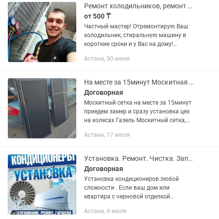
дезинфекция от...
Ремонт холодильников, ремонт морозлильных камер.
от 500 ₸
Частный мастер! Отремонтирую Ваш
холодильник, стиральную машину в
короткие сроки и у Вас на дому!
Довольный клиент-мой приоритет!
Астана, 30 июня
Вежлив, тактичен, пунктуален.
Ремонтирую холодильники и
стиральные...
На месте за 15минут Москитная сетка
Договорная
Москитный сетка на месте за 15минут
приедем замер и сразу установка цех
на колесах Газель Москитный сетка,
решетка2в1, плиссе раздвижной сетка,
Астана, 17 июля
прозрачный решетка поликарбонат,
Внутренние наружные...
Установка. Ремонт. Чистка. Заправка кондиционера
Договорная
Установка кондиционеров любой
сложности . Если ваш дом или
квартира с черновой отделкой
проводим инсталляцию под стеной. А
Астана, 4 июля
также имеется Kaspi Red. Kaspi кредит.