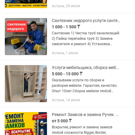
грузчики. Работаем аккуратно и без
Астана, 29 июля
задержек. ✔ Квартирный переезд ✔
Офисный переезд ✔...
Сантехник недорого услуги сантехника прочистка труб канализаций трос
1 000 - 1 500 ₸
Сантехник 1) Чистка труб канализаций
2) Пайка перепайка труб 3) Замена
смесителя и ремонт 4) Установка
унитаза, раковины ванны и многое
Астана, 1 июня
другое Обращайтесь
Услуги мебельщика, сборка мебели и разборка, услуги сборщика мастер плотник
5 000 - 15 000 ₸
Оказываем услуги по сборке и
разборке мебели. Гарантия, качество.
Опыт 10лет Сборка мебели любой
сложности. Поможем собрать:
Астана, 14 июня
Кухонный гарнитур Спальный
гарнитур Комод Кровать Диван
Стеллаж итп А...
Ремонт Замков и замена Ручек. Установка замков, Вскрытие замков дверей
от 5 000 ₸
Вскрытие, ремонт и замена замков
любой сложности.Rigger, Border,