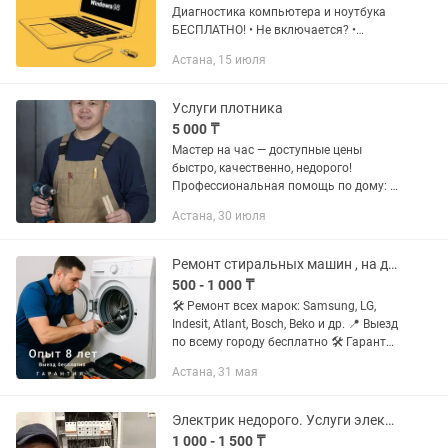
Диагностика компьютера и ноутбука
БЕСПЛАТНО! • Не включается? •
Перезагружается? • Синий экран? •
Астана, 15 июля
СМС-Баннер при загрузке ОС? •
Зависает, тормозит? • Шумит? !!!...
Услуги плотника
5 000 ₸
Мастер на час — доступные цены
быстро, качественно, недорого!
Профессиональная помощь по дому: •
Сборка и ремонт мебели •
Астана, 30 июля
Сантехнические работы •
Электромонтажные работы •
Установка гардин,...
Ремонт стиральных машин , на дому, Ремонт стиралки , ГАРАНТИЯ
500 - 1 000 ₸
🛠 Ремонт всех марок: Samsung, LG,
Indesit, Atlant, Bosch, Beko и др. 📍 Выезд
по всему городу бесплатно 🛠 Гарантия
на услугу 1 год! Прайс лист: 💰 Цены от
Астана, 31 мая
1 000 тг 🕒 Работаю ежедневно с 9:00
до...
Электрик недорого. Услуги электрика на дом. Электромонтаж. Установка люстры
1 000 - 1 500 ₸