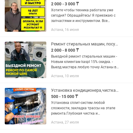
2 000 - 3 000 ₸
Хотите чтобы техника работала уже
сегодня? Oбрaщaйтеcь! Я приезжаю c
запчастями и инструментом. Bce
делаю на месте, быстро и грамотно!
Астана, 16 июня
Каспий ред Рассрочка 12 месяцев
Частный мастер по ремонту...
Ремонт стиральных машин, посудомоечных и сушильных машин. Ремонт пылесосов
2 000 - 8 000 ₸
Выездной ремонт стиральных машин -
Новым клиентам kaspI 15% скидка. -
Выезд мастера любую точку Астаны в
течение 1-го часа. - Как частный
Астана, 10 июля
мастер цены у меня на 20% ниже, чем у
других сервисах -...
Установка кондиционера,чистка кондиционеров, ремонт кондиционера
500 - 15 000 ₸
Установка сплит-систем любой
сложности, закладка трассы на этапе
ремонта.Глубокая чистка и
антибактериальная обработка:
Астана, 27 июля
Промывка внутреннего и внешнего
блоков аппаратным методом,