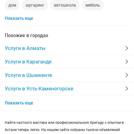
дом
шугаринг
автошкола
мебель
Показать еще
ремонт телевизоров
сантехник
сиделки
ремонт мебели
квартиры в рассрочку
Похожие в городах
мебель на заказ
установка кондиционеров
Услуги в Алматы
уколы на дому
вывоз мусора
кредиты
Услуги в Караганде
москитные сетки
ремонт окон
ворота
Услуги в Шымкенте
ремонт стиральных машин
диван
Услуги в Усть-Каменогорске
Услуги в Актобе
грузоперевозки газель
курсы массажа
Показать еще
Услуги в Актау
манипулятор
тамада
реставрация мебели
Найти частного мастера или профессиональную бригаду с опытом в
Услуги в Костанае
прихожая
двери
сборка мебели
ремонт
Астане теперь легко. На нашем сайте собраны тысячи объявлений