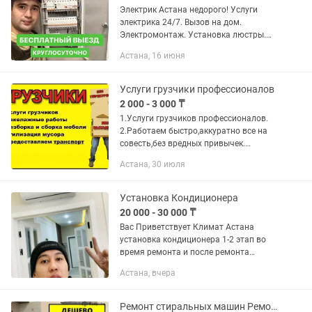
Электрик Астана недорого! Услуги
электрика 24/7. Вызов на дом.
Электромонтаж. Установка люстры.
Монтаж электропроводки, ремонт
Астана, 16 июня
электрики, срочный выезд, установка
бра, патрона, замена автомата,...
Услуги грузчики профессионалов
2 000 - 3 000 ₸
1.Услуги грузчиков профессионалов.
2.Работаем быстро,аккуратно все на
совесть,без вредных привычек.
3.Звоните в любое время работаем
Астана, 30 июля
круглосуточно,выезд в любую часть
города Астана. 4.Грузчики...
Установка Кондиционера
20 000 - 30 000 ₸
Вас Приветствует Климат Астана
установка кондиционера 1-2 этап во
время ремонта и после ремонта
заправка и любое сложные работы
Астана, вчера
звоните и пишите выезд на осмотр
бесплатно
Ремонт стиральных машин Ремонт посудомоечных машин На дому Выезд