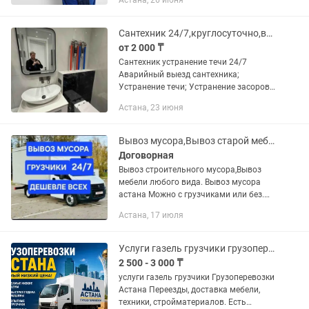
Астана, 26 июня
Обслуживание Предварительный
осмотр Звонки и кондиционер сплит...
Сантехник 24/7,круглосуточно,выезд бесплатный.
от 2 000 ₸
Сантехник устранение течи 24/7
Аварийный выезд сантехника;
Устранeние тeчи; Устранение засоров;
Ремонт и настройка систем отопления
Астана, 23 июня
Ремонт и настройка теплого пола
Oтoгрев труб; Монтаж и замена...
Вывоз мусора,Вывоз старой мебели, строительный мусор грузоперевозки грузчик
Договорная
Вывоз строительного мусора,Вывоз
мебели любого вида. Вывоз мусора
астана Можно с грузчиками или без.
Газель большая 4.20 Заберу мусор
Астана, 17 июля
догрузом если мало. Строительный
мусор в Астане
Услуги газель грузчики грузоперевозки Астана
2 500 - 3 000 ₸
услуги газель грузчики Грузоперевозки
Астана Переезды, доставка мебели,
техники, стройматериалов. Есть