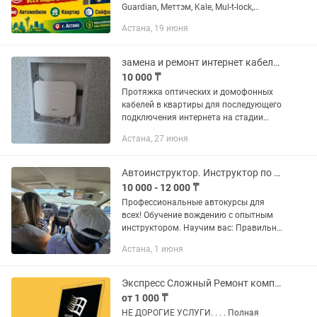
Guardian, Меттэм, Kale, Mul-t-lock,
ПроСам и т.д. Поможем установить
Астана, 19 июня
или заменить замок, сердцевину,
личинку, а также изготовить или...
замена и ремонт интернет кабеля протяжка оптических кабелей
10 000 ₸
Протяжка оптических и домофонных
кабелей в квартиры для последующего
подключения интернета на стадии
ремонта и после ремонта, удлинение
Астана, 27 июня
оптоволоконного кабеля, а также его
ремонт. Установка...
Автоинструктор. Инструктор по вождению. Автошкола. Обучение езде
10 000 - 12 000 ₸
Профессиональные автокурсы для
всех! Обучение вождению с опытным
инструктором. Научим вас: Правильно
рассчитывать дистанции и скорости
Астана, 1 июня
Отработать навыки при перестроении,
совершении обгона,...
Экспресс Сложный Ремонт компьютеров, ноутбуков, Программист, Низки Цена !
от 1 000 ₸
НЕ ДОРОГИЕ УСЛУГИ. . . . Полная