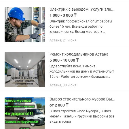
РЕМОНТ И ОБСЛУЖИВАНИЕ: У Вас: -
Не...
Электрик с выездом. Услуги электрика. Все виды работ по электричеству
1 000 - 3 000 ₸
Электрик профессионал опыт работы
более 15 лет. Все виды работ по
электричеству. Выезд мастера в
течение 30 минут.
Астана, 21 июня
Ремонт холодильников Астана
5 000 - 10 000 ₸
Здравствуйте всем. Ремонт
холодильников на дому в Астане Опыт
15 лет Работал со всеми брендами
Выезжаю на любые сложные поломки
Астана, 30 июня
От бытовых до промышленных
Заправка фрион фреон антифриз
Звоните,если...
Вывоз строительного мусора Вывоз мебели и старой техники , Грузчики, Газель
от 2 000 ₸
Вывоз строительного мусора , Вывоз
мебели Газель и грузчики Вывозим все
виды мусора