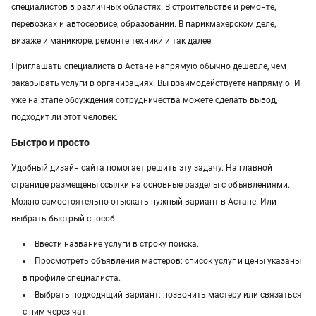
специалистов в различных областях. В строительстве и ремонте,
Услуги в Павлодаре
перевозках и автосервисе, образовании. В парикмахерском деле,
визаже и маникюре, ремонте техники и так далее.
Услуги в Атырау
Приглашать специалиста в Астане напрямую обычно дешевле, чем
Услуги в Казахстане
заказывать услуги в организациях. Вы взаимодействуете напрямую. И
уже на этапе обсуждения сотрудничества можете сделать вывод,
подходит ли этот человек.
Быстро и просто
Удобный дизайн сайта помогает решить эту задачу. На главной
странице размещены ссылки на основные разделы с объявлениями.
Можно самостоятельно отыскать нужный вариант в Астане. Или
выбрать быстрый способ.
Ввести название услуги в строку поиска.
Просмотреть объявления мастеров: список услуг и цены указаны
в профиле специалиста.
Выбрать подходящий вариант: позвонить мастеру или связаться
с ним через чат.