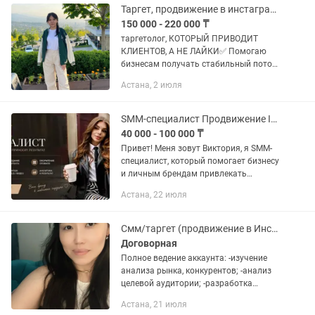
Таргет, продвижение в инстаграм, таргетолог
150 000 - 220 000 ₸
таргетолог, КОТОРЫЙ ПРИВОДИТ
КЛИЕНТОВ, А НЕ ЛАЙКИ✅ Помогаю
бизнесам получать стабильный поток
заявок через таргетированную
Астана, 2 июля
рекламу💥 ☑️Без слива бюджета и
пустых кликов Меня зовут Мөлдір, я -...
SMM-специалист Продвижение Instagram / TikTok / Facebook
40 000 - 100 000 ₸
Привет! Меня зовут Виктория, я SMM-
специалист, который помогает бизнесу
и личным брендам привлекать
клиентов через соцсети, а не просто
Астана, 22 июля
«вести страничку». Что я делаю:
•Оформление и упаковка профиля...
Смм/таргет (продвижение в Инстаграм) Опыт более 5 лет
Договорная
Полное ведение аккаунта: -изучение
анализа рынка, конкурентов; -анализ
целевой аудитории; -разработка
стратегии; -разработка КП; -создание
Астана, 21 июля
аккаунта (при отсутствии аккаунта) ; -3-