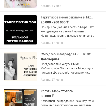
пакет услуг по созданию и
Астана, 4 июля
продвижению контента в Инстаграм!
🤩 Что входит в пакет? Разработка...
Таргетированная реклама в Tiktok на весь Казахстан.
25 000 - 200 000 ₸
Номер 1 социальная сесть в Мире. Нет
конкуренции на данный момент .
Новая аудитория , высокое количество
просмотров , быстрый рост. .
Астана, 17 июля
Настройка рекламы в КЗ . Тренд в
получении новых быстрых...
СММ/ Мобилограф/ ТАРГЕТОЛОГ/ Рилсмейкер/ Сторисмейкер
Договорная
Предоставляю услуги СММ/
Мобилографа/Таргетолога Мои услуги:
- Анализ ЦА, разработка стратегии
введения страницы. - Упаковка
Астана, 27 июня
аккаунта Инстаграм ( логотип,
оформление хайлайтс) - Полное
ведение...
Услуги Маркетолога
80 000 ₸
Качественное продвижение аккаунта с
помощью таргетированной рекламы,