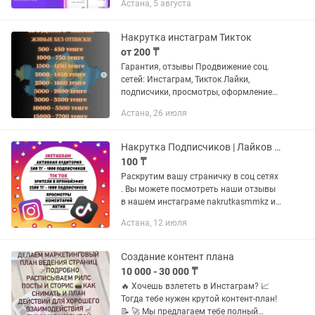
Астана, 5 августа
Instagram. Принесла своим клиентам
более 50-ти млн тенге. «Если бы у...
Накрутка инстаграм Тикток
от 200 ₸
Гарантия, отзывы Продвижение соц.
сетей: Инстаграм, Тикток Лайки,
подписчики, просмотры, оформление
профиля, готовый контент и другая
Астана, 26 июля
помощь Наиболее доступные цены
Уточняйте цену на конкретную...
Накрутка Подписчиков | Лайков | Instagram |TikTok | | YouTube
100 ₸
Раскрутим вашу страничку в соц сетях
. Вы можете посмотреть наши отзывы
в нашем инстаграме nakrutkasmmkz и
убедится в нашей честности и
Астана, 12 июля
прозрачности . -Без Банов. -Без
Блокировок. -ПАРОЛЬ НЕ...
Создание контент плана
10 000 - 30 000 ₸
🔥 Хочешь взлететь в Инстаграм? 📈
Тогда тебе нужен крутой контент-план!
📝 🚀 Мы предлагаем тебе полный