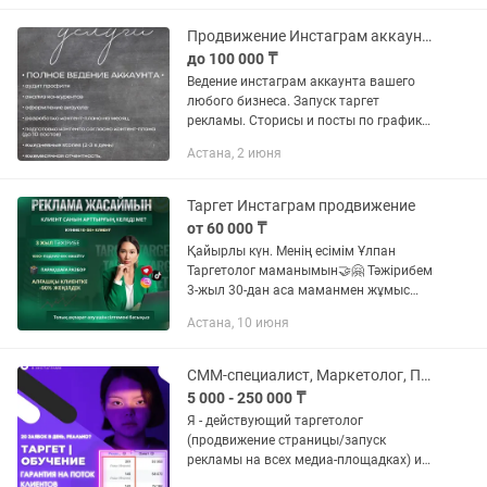
5 сторисы в...
Продвижение Инстаграм аккаунта SMM
до 100 000 ₸
Ведение инстаграм аккаунта вашего
любого бизнеса. Запуск таргет
рекламы. Сторисы и посты по графику.
Выезд по адресу для сбора материала
Астана, 2 июня
(видео и фото)
Таргет Инстаграм продвижение
от 60 000 ₸
Қайырлы күн. Менің есімім Ұлпан
Таргетолог маманымын🤝🤗 Тәжірибем
3-жыл 30-дан аса маманмен жұмыс
жасадым. Кез-келген
Астана, 10 июня
қала,көше,районға жіберемін. Күніне
Инстаграмда 10-60+ ТикТокта 50-
200+...
СММ-специалист, Маркетолог, Продвижение в Instagram
5 000 - 250 000 ₸
Я - действующий таргетолог
(продвижение страницы/запуск
рекламы на всех медиа-площадках) и
СММ-специалист (ведение страницы) в