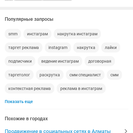
Популярные запросы
smm
инстаграм
накрутка инстаграм
таргет реклама
instagram
накрутка
лайки
подписчики
ведение инстаграм
договорная
таргетолог
раскрутка
смм специалист
смм
контекстная реклама
реклама в инстаграм
Показать еще
таргет таргетолог
таргет
аккаунт в инстаграм
ведение страницы
боли
smm специалист
Похожие в городах
оформления
сеть
раскрутка инстаграм
Продвижение в социальных сетях в Алматы