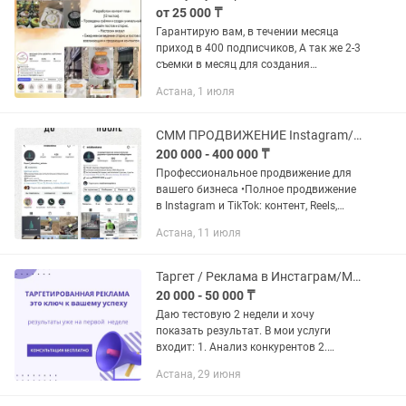
от 25 000 ₸
Гарантирую вам, в течении месяца
приход в 400 подписчиков, А так же 2-3
съемки в месяц для создания
уникального фото и видеоконтента 2-3
Астана, 1 июля
сторис в день: регулярный контент с
интерактивами,...
СММ ПРОДВИЖЕНИЕ Instagram/Tik Tok
200 000 - 400 000 ₸
Профессиональное продвижение для
вашего бизнеса •Полное продвижение
в Instagram и TikTok: контент, Reels,
оформление, сценарии. •Настройка
Астана, 11 июля
таргетированной рекламы (Instagram,
TikTok,...
Таргет / Реклама в Инстаграм/Маркетолог/ Продвижение
20 000 - 50 000 ₸
Даю тестовую 2 недели и хочу
показать результат. В мои услуги
входит: 1. Анализ конкурентов 2.
Анализ целевой аудитории 3. Создание
Астана, 29 июня
офферов и креативов (из материалов
от клиента) 4. Подготовка и...