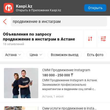
Kaspi.kz
Открыть
Открыть в Приложении Kaspi.kz
Объявления по запросу
продвижение в инстаграм в Астане
18 объявлений
Астана
Цена
Возможен выезд
Есть фото
СММ Продвижение Instagram
180 000 - 250 000 ₸
СММ Продвижение Instagram в Астане.
Занимаемся профессионально
маркетингом и ведением соц сетей с
командой уже более 8 лет
Астана, 1 июня
комплексным ведением компаний В2В,
в таких социальных сетях, как в...
Смм услуги продвижение в instagram