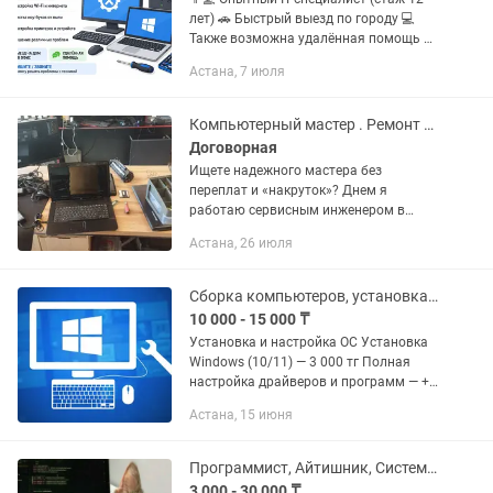
лет) 🚗 Быстрый выезд по городу 💻
Также возможна удалённая помощь 🔧
Выезд на дом и в офис • Установка и
Астана, 7 июля
переустановка Windows • Активация
Windows и Microsoft...
Компьютерный мастер . Ремонт компьютеров и ноутбуков на выезд и в сервисе
Договорная
Ищете надежного мастера без
переплат и «накруток»? Днем я
работаю сервисным инженером в
специализированном сервис-центре
Астана, 26 июля
Астаны, а по вечерам (после 19:00) и в
выходные дни выезжаю на дом к
клиентам....
Сборка компьютеров, установка операционной системы, установка офис
10 000 - 15 000 ₸
Установка и настройка ОС Установка
Windows (10/11) — 3 000 тг Полная
настройка драйверов и программ — +1
000 тг Сохранение файлов при
Астана, 15 июня
переустановке — +1 000 тг ⚙️ Сборка и
настройка...
Программист, Айтишник, Системный администратор
3 000 - 30 000 ₸