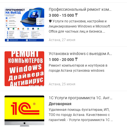
Оптимизация и ускорение ПК 7....
Профессиональный ремонт компьютеров и ноутбуков, Установка Windows 10/11
3 000 - 15 000 ₸
🛡️ Услуги по установке, настройке и
лицензированию Windows и Microsoft
Office для частных лиц и бизнеса.
Услуги профессионального мастера
Астана, 27 июня
(ИП, стаж 10+ лет). Работаю с
физическими и юридическими...
Установка windows с выездом Астана
1 000 - 20 000 ₸
Ремонт компьютеров и ноутбуков в
городе Астана установка windows
Астана, 25 июня
1C Услуги программиста 1С. Антивирус. Астана
Договорная
Удаленная помощь бухгалтерам, ИП,
ТОО по городу Астана. Качественно с
гарантией. - Услуги программиста 1С -
Продажа, установка, обновление