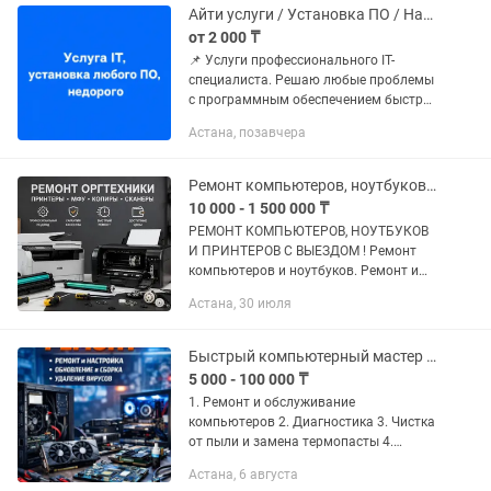
Айти услуги / Установка ПО / Настройка ПК (НЕДОРОГО )
от 2 000 ₸
📌 Услуги профессионального IT-
специалиста. Решаю любые проблемы
с программным обеспечением быстро
и без переплаты. Работаю по всему
Астана, позавчера
городу (удаленно / с выездом). ✔
Переустановка и настройка Windows...
Ремонт компьютеров, ноутбуков и принтеров.
10 000 - 1 500 000 ₸
РЕМОНТ КОМПЬЮТЕРОВ, НОУТБУКОВ
И ПРИНТЕРОВ С ВЫЕЗДОМ ! Ремонт
компьютеров и ноутбуков. Ремонт и
настройка принтеров Выезд по городу
Астана, 30 июля
и на дом Быстро, Качественно,
Доступно. Услуги: Установка...
Быстрый компьютерный мастер у вас дома
5 000 - 100 000 ₸
1. Ремонт и обслуживание
компьютеров 2. Диагностика 3. Чистка
от пыли и замена термопасты 4.
Установка Windows / Office / драйверов
Астана, 6 августа
5. Удаление вирусов и майнеров 6.