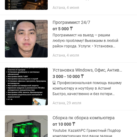
ноутбуков — от 3 000 тг Перенос
Астана, 4 июня
данных — от 3 000 тг Установка
драйверов и программ — от 2...
Программист 24/7
от 5 000 ₸
Программист на выезд — решим
любую проблему! Выезжаем в любой
район города. Услуги: • Установка
Windows • Установка Microsoft Office •
Астана, 4 июля
Обновление драйверов • Установка и
настройка антивирусов •...
Установка Windows, Офис, Антивирус (Выезд и Удаленно)
3 000 - 10 000 ₸
💻 Профессиональная помощь вашему
компьютеру и ноутбуку в Астане!
Быстро, качественно и без потери
ваших данных. Работаю как с выездом
Астана, 29 июля
к вам на дом или в офис (в черте
города Астана), так и удаленно...
Сборка пк сборка компьютера
от 10 000 ₸
Youtube: KazakhPC Грамотный Подбор
комплектующих под ваши задачи