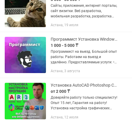
Сайты, приложения, интернет порталы,
сайт визитки. Веб разработка,
мобильная разработка, разработка
ботов и автоматизация. Разработка
Астана, 19 июля
API, Тестирование. Frontend, backend,
full stack, CMS...
Программист Установка Windows Office антивирус
1 000 - 5 000 ₸
Программист на выезд. Большой опыт
работы. Работаем на выезд и
удалённо. Предоставляемые услуги: •
Установка (переустановка) Windows 7,
Астана, 3 августа
8, 10, 11 на ноутбуки, моноблоки и ПК •
Установка драйверов и...
Установка AutoCAD Photoshop Corel 3dsmax Автокад Корел Фотошоп Программист
от 2 000 ₸
Доверяйте работу только специалисту!
Опыт 15 лет, Гарантия на работу!
Установка настройка графических
программ AutoCAD, 3dsMax, Adobe
Астана, 12 июля
Photoshop, Camera Raw, Lightroom,
Premiere Pro, CorelDraw,...