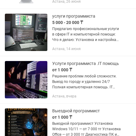
Астана, 26 июня
программы 1С Бухгалтерия для
Казахстана - Оформление ИТС...
услуги программиста
5 000 - 20 000 ₸
Предлагаю профессиональные услуги
в сфере IT и компьютерной помощи:
Что я делаю: Установка и настройка
Windows 10 / 11 Установка Microsoft
Астана, 14 июня
Office (Word, Excel, PowerPoint и др.)
Удаление вирусов,...
Услуги программиста .IT помощь
от 1 000 ₸
Решение проблем любой сложности.
Выезд по городу и удаленно 24/7
Полная компьютерная помощь. IT
услуги. Вызов айтишника |
Астана, вчера
программиста 1. Переустановка
Windows; 2. Установка драйверов; 3.
Установка,...
Выездной программист
от 1 000 ₸
Выездной программист Установка
Windows 10/11 — от 7 000 тг Установка
Office — от 3 000 тг Диагностика ПК и