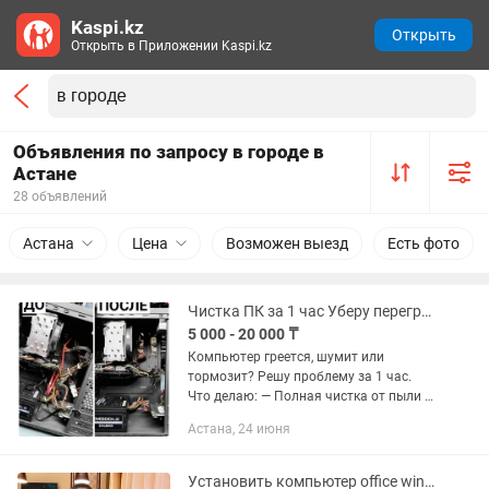
Kaspi.kz
Открыть
Открыть в Приложении Kaspi.kz
Объявления по запросу в городе в
Астане
28 объявлений
Астана
Цена
Возможен выезд
Есть фото
Чистка ПК за 1 час Уберу перегрев и лаги
5 000 - 20 000 ₸
Компьютер греется, шумит или
тормозит? Решу проблему за 1 час.
Что делаю: — Полная чистка от пыли —
Замена термопасты — Устранение
Астана, 24 июня
перегрева и шума — Ускорение работы
системы — При необходимости...
Установить компьютер office windows и все программы