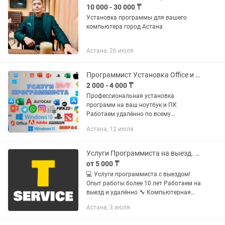
10 000 - 30 000 ₸
Установка программы для вашего
компьютера город Астана
Астана, 26 июля
Программист Установка Office и Установка Игр, Айтишник , IT Услуги
2 000 - 4 000 ₸
Профессиональная установка
программ на ваш ноутбук и ПК
Работаем удалённо по всему
Казахстану — быстро, удобно и
Астана, 12 июля
надёжно. Купили ноутбук, а нужных
программ нет? Установим все виды
существующих...
Услуги Программиста на выезд. Установка windows. Ремонт ноутбуков.
от 5 000 ₸
💻 Услуги программиста с выездом!
Опыт работы более 10 лет Работаем на
выезд и удалённо 🔧 Компьютерная
помощь и ремонт техники: Установка и
Астана, 3 июля
переустановка Windows / Mac / Linux
Настройка,...