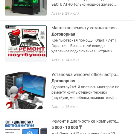
БЕСПЛАТНО Только мощное железо!
Лучшие комплектующие по ЦЕНЕ -
Астана, 29 июля
КАЧЕСТВО ПРОСЬБА ПИШИТЕ Номер
!!! ВОЗМОЖЕН ВЫЕЗД, ОТ
СЛОЖНОСТИ...
Мастер по ремонту компьютеров
Договорная
Компьютерная помощь | Опыт 7 лет |
Гарантия | Бесплатный выезд и
удаленное подключение Быстрые и
качественные IT-услуги с гарантией!
Астана, 14 июня
Постоянная поддержка клиентов.
Бесплатная консультация по...
Установка windows office настройка компьютера любые виды услуги
Договорная
Здравствуйте! .Я являюсь мастером по
ремонту компьютерной техники
(ноутбуки, моноблоки, компьютеры).
Занимаюсь в этой сфере (с опытом
Астана, 16 июня
работы в официальных сервисах)
более 8 лет. Сделаю настройку, и...
Ремонт и диагностика компьютеров и ноутбуков
5 000 - 10 000 ₸
👨💻 Опытный IT-специалист (стаж 12