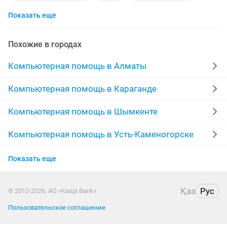
Показать еще
антивирус
компьютер ноутбук
чистка ноутбуков
ремонт пк
windows 7 ноутбук
3d max
Похожие в городах
программисты
установка windows 10
Компьютерная помощь в Алматы
установка 1с
установка программ на компьютер
Компьютерная помощь в Караганде
windows компьютер
роутер алтел
windows 10
Компьютерная помощь в Шымкенте
установка антивируса
компьютер выезд
Компьютерная помощь в Усть-Каменогорске
Компьютерная помощь в Актобе
windows office
переустановка windows
драйвер
Показать еще
Компьютерная помощь в Таразе
microsoft windows
госзакупки
Қаз
Рус
© 2012-2026, АО «Kaspi Bank»
Компьютерная помощь в Павлодаре
ремонт компьютеров ноутбуков
установка office
Пользовательское соглашение
Компьютерная помощь в Атырау
сборка пк
переустановка
установка драйверов