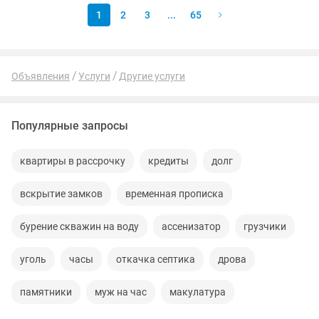
1
2
3
...
65
Объявления
Услуги
Другие услуги
Популярные запросы
квартиры в рассрочку
кредиты
долг
вскрытие замков
временная прописка
бурение скважин на воду
ассенизатор
грузчики
уголь
часы
откачка септика
дрова
памятники
муж на час
макулатура