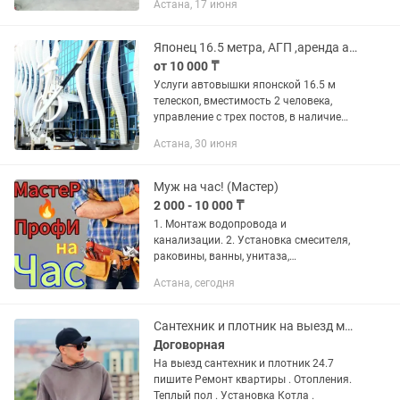
Астана, 17 июня
территории. -Вывоз мусора,хламов,ст
мебели -Парни крепкие с опытом...
Японец 16.5 метра, АГП ,аренда автовышки, услуги автовышки, вышка,автовышка
от 10 000 ₸
Услуги автовышки японской 16.5 м
телескоп, вместимость 2 человека,
управление с трех постов, в наличие
имеется лебедка грузоподъемностью
Астана, 30 июня
600 кг., оператор опытный. ИП
ДОКУМЕНТЫ
Муж на час! (Мастер)
2 000 - 10 000 ₸
1. Монтаж водопровода и
канализации. 2. Установка смесителя,
раковины, ванны, унитаза,
полотенчика, инсталляции, стир./
Астана, сегодня
посуд. машины. и т.д 3. Подключение
варочной панели и духовки.
Установка...
Сантехник и плотник на выезд муж на час
Договорная
На выезд сантехник и плотник 24.7
пишите Ремонт квартиры . Отопления.
Теплый пол . Установка Котла .