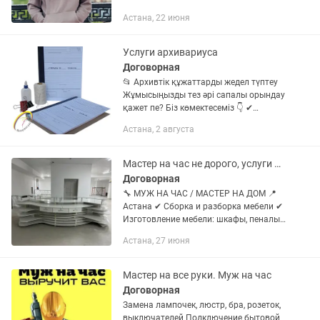
Астана, 22 июня
Услуги архивариуса
Договорная
📂 Архивтік құжаттарды жедел түптеу
Жұмысыңызды тез әрі сапалы орындау
қажет пе? Біз көмектесеміз 👇 ✔
Құжаттарды стандартқа сай мұқият
Астана, 2 августа
түптеу ✔ Тұтас, берік қатты мұқаба ✔
Нөмірлеу және дұрыс...
Мастер на час не дорого, услуги мебельщика сборка разборка опыт 15 лет
Договорная
🔧 МУЖ НА ЧАС / МАСТЕР НА ДОМ 📍
Астана ✔ Сборка и разборка мебели ✔
Изготовление мебели: шкафы, пеналы,
столы, кухни, тумбы под ТВ ✔
Астана, 27 июня
Установка люстр, карнизов, ТВ ✔
Установка бытовой техники...
Мастер на все руки. Муж на час
Договорная
Замена лампочек, люстр, бра, розеток,
выключателей Подключение бытовой