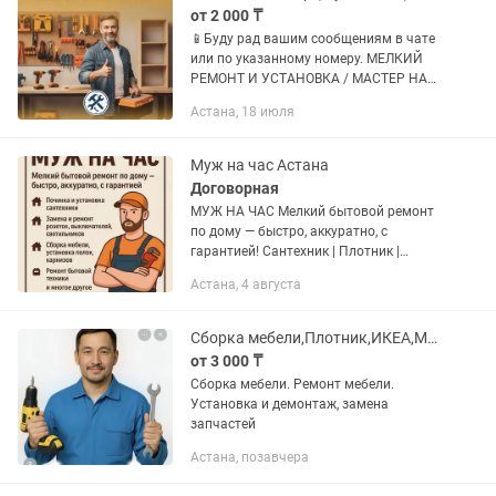
от 2 000 ₸
📱Буду рад вашим сообщениям в чате
или по указанному номеру. МЕЛКИЙ
РЕМОНТ И УСТАНОВКА / МАСТЕР НА
ЧАС Сборка и разборка мебели Навес
Астана, 18 июля
полок, штор, карнизов, картин, зеркал
Установка техники, ТВ на...
Муж на час Астана
Договорная
МУЖ НА ЧАС Мелкий бытовой ремонт
по дому — быстро, аккуратно, с
гарантией! Сантехник | Плотник |
Электрик ✅Починка и установка
Астана, 4 августа
сантехники ⚒️Ремонт бытовой техники
🔌Замена и ремонт розеток,...
Сборка мебели,Плотник,ИКЕА,Мастер, Муж на Час, Ремонт мебели, Замена замков
от 3 000 ₸
Сборка мебели. Ремонт мебели.
Установка и демонтаж, замена
запчастей
Астана, позавчера