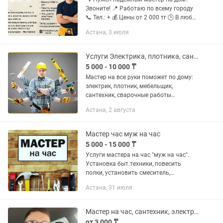
Звоните! 📍 Работаю по всему городу
📞 Тел.: + 💰 Цены от 2 000 тг 🕒 В любое
удобное для вас время ✅ Выполняю: •
Астана, 3 июля
Установка карнизов, полок,
телевизоров • Замена...
Услуги Электрика, плотника, сантехника,сварщика
5 000 - 10 000 ₸
Мастер на все руки поможет по дому:
электрик, плотник, мебельщик,
сантехник, сварочные работы
Сварочные работы . - Установка
Астана, 2 августа
жалюзи, карнизов, гардин, зеркал,
полок, сушилок и др. - Сверление...
Мастер час муж на час
5 000 - 15 000 ₸
Услуги мастера на час "муж на час".
Установка быт.техники, повесить
полки, установить смеситель,
установить карниз и другие мелкие
Астана, 31 июля
работы по дому, Вы можете обратиться
к нам. Имеется весь...
Мастер на час, сантехник, электрик,плотник, мелкий ремонт по дому
от 3 000 ₸