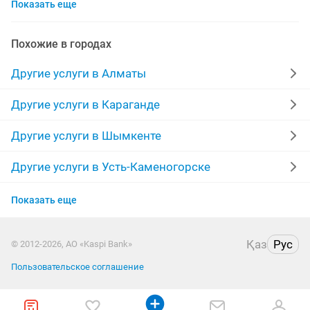
Показать еще
вывоз мусора
садовник
сауна
пошив чехлов
сейф
машина авто
сварочные работы
замки
Похожие в городах
нужны деньги
реставрация
спил деревьев
Другие услуги в Алматы
документы
реставрация ванн
стирка ковров
Другие услуги в Караганде
чистка канализации
деревья
дымоходы
Другие услуги в Шымкенте
жалюзи
деньги
изготовление ключей
Другие услуги в Усть-Каменогорске
Другие услуги в Актобе
ворота на заказ
мелкий ремонт
Показать еще
Другие услуги в Костанае
установка замков
лазерная резка
Қаз
Рус
© 2012-2026, АО «Kaspi Bank»
Другие услуги в Павлодаре
чистка дымоходов
Пользовательское соглашение
Другие услуги в Уральске