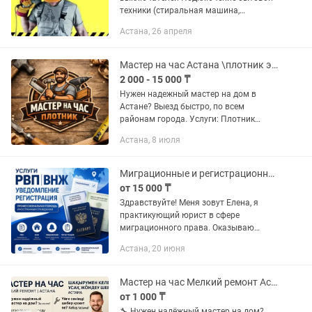
техники (стиральная машина,
микроволновка, вытяжка) Мелкий
Астана, 26 апреля
ремонт проводки Сантехника
Устранение протечек кранов и труб
Замена...
Мастер на час Астана \плотник электрик сантехник / 24/7
2 000 - 15 000 ₸
Нужен надежный мастер на дом в
Астане? Выезд быстро, по всем
районам города. Услуги: Плотник
двери, замки, ручки, петли регулировка,
Астана, 8 июля
установка, ремонт Сантехник —
смесители, унитазы, раковины —...
Миграционные и регистрационные услуги
от 15 000 ₸
Здравствуйте! Меня зовут Елена, я
практикующий юрист в сфере
миграционного права. Оказываю
помощь иностранным гражданам в
Астана, 20 июня
следующих вопросах: • Оформление
регистрации по месту пребывания •
Получение...
Мастер на час Мелкий ремонт Астана Мужчина час гарантия качество!
от 1 000 ₸
🔧 Нужен надёжный мастер на дом?