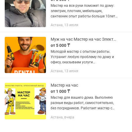
Мастер на все руки поможет по дому:
электрик, плотник, мебельщик,
сантехник опыт работы больше 10лет.
Выполняем всю работу по дому, офис,
Астана, 13 июля
рестораны и т д . - все виды
сантехнических работ - Установка...
Муж на час Мастер на час Электрик Сантехник Плотник ремонт в доме
от 5 000 ₸
Молодой мастер с опытом работы.
Устранит любую проблему по дому и
офису, оказываем услуги
предприятиям Большой перечень
Астана, 13 июня
строительных услуги (электрик,
плотник, сантехник) Гарантия...
Мастер на час
от 1 000 ₸
Мастер для вашего дома. Выполняю
разные виды работ, самостоятельно,
без посредников. Работает мастер с
"прямыми и правильными руками!
Астана, вчера
Оплата договорная [в зависимости от
работы! Мелкосрочный...