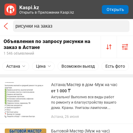
Kaspi.kz
Открыть
Открыть в Приложении Kaspi.kz
Объявления по запросу рисунки на
заказ в Астане
1 546 объявлений
Астана
Цена
Возможен выезд
Есть фото
Астана/Мастер в дом -Муж на час
от 1 000 ₸
Актуально! Выполню все виды работ
по ремонту и благоустройству вашего
дома. Краны. Унитазы лампочки.
Мебель. Все отремонтируем. Работами
Астана, 26 июня
на улице не занимаюсь. О себе : в
ремонтах уже 20 лет . Умею,...
Бытовой Мастер (Муж на час)