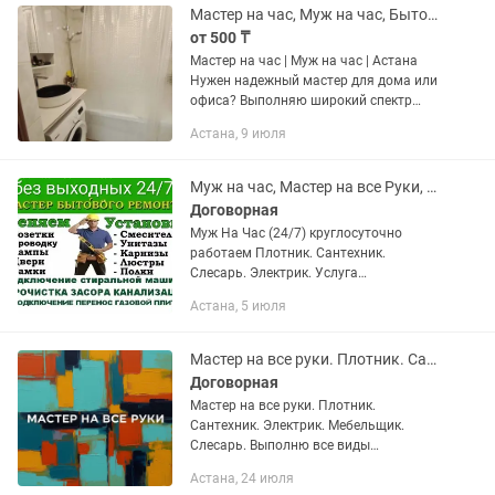
Мастер на час, Муж на час, Бытовой ремонт, сантехника, сборка мебели Астана
от 500 ₸
Мастер на час | Муж на час | Астана
Нужен надежный мастер для дома или
офиса? Выполняю широкий спектр
бытовых и ремонтных работ быстро,
Астана, 9 июля
качественно и аккуратно. Для
ускорения процесса консультации,...
Муж на час, Мастер на все Руки, город Астана, Тепловизор (утечка воды, газ)
Договорная
Муж На Час (24/7) круглосуточно
работаем Плотник. Сантехник.
Слесарь. Электрик. Услуга
Тепловизора (Устранение утечка воды
Астана, 5 июля
под полой и стеной, газа и воздуха).
Ремонт по Бытовой Технике. Ремонт
и...
Мастер на все руки. Плотник. Сантехник. Электрик. Мебельщик. Слесарь.
Договорная
Мастер на все руки. Плотник.
Сантехник. Электрик. Мебельщик.
Слесарь. Выполню всe виды
общecтроительных рaбот: уcлуги
Астана, 24 июля
мебельщика , услуги caнтеxникa, уcлуги