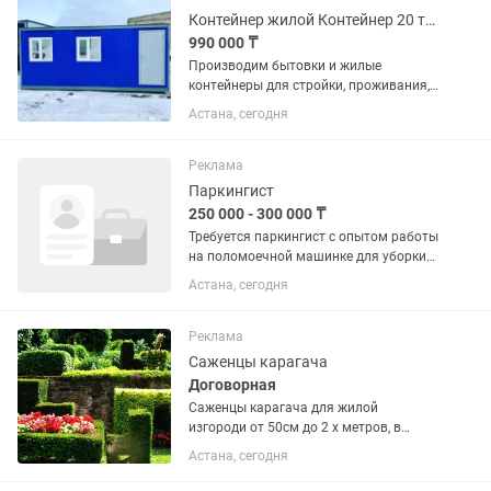
Состояние:...
Контейнер жилой Контейнер 20 тонн Контейнер 40 тонн Бытовка
990 000 ₸
Производим бытовки и жилые
контейнеры для стройки, проживания,
охраны и склада. Работаем как
Астана, сегодня
обычное производство: есть склад,
изготовление под заказ и понятные
сроки. В наличии есть стандартные...
Реклама
Паркингист
250 000 - 300 000 ₸
Требуется паркингист с опытом работы
на поломоечной машинке для уборки
паркинга в жилой комплекс, район
Астана, сегодня
Сарыарка, ул. Шыганак 1, пр. Аль-
Фараби 1. График 6/1 с 08:00-17:00.
суббота с 08:00-13:00.
Реклама
Саженцы карагача
Договорная
Саженцы карагача для жилой
изгороди от 50см до 2 х метров, в
наличии и на заказ
Астана, сегодня