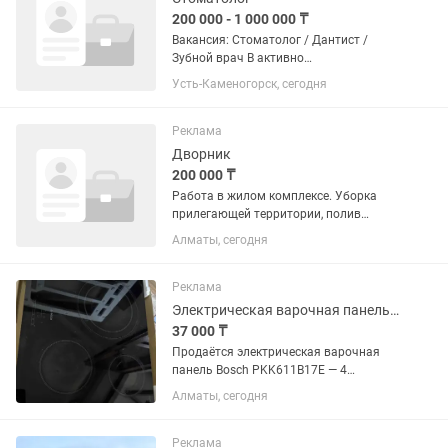
200 000 - 1 000 000 ₸
Вакансия: Стоматолог / Дантист /
Зубной врач В активно
развивающийся районный центр
Усть-Каменогорск, сегодня
Акмол (30 км от Астаны) требуется
специалист на постоянную работу.
Население района — около 13 000
Реклама
человек, район...
Дворник
200 000 ₸
Работа в жилом комплексе. Уборка
прилегающей территории, полив
зеленых насаждений. Уборка паркинга
Алматы, сегодня
Реклама
Электрическая варочная панель Bosch PKK611B17E
37 000 ₸
Продаётся электрическая варочная
панель Bosch PKK611B17E — 4
конфорки — Стеклокерамическая
Алматы, сегодня
поверхность — Все нагревательные
элементы рабочие — Производство
Германия — Мощность 5700W
Реклама