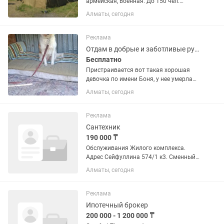
армейская, военная. До 150 чел.
Демисезонная.
Алматы, сегодня
Реклама
Отдам в добрые и заботливые руки собаку
Бесплатно
Пристраивается вот такая хорошая
девочка по имени Боня, у нее умерла
хозяйка собака в сильном стрессе,
Алматы, сегодня
сейчас на передержке, к себе начала
потихоньку подпускать,но нужно
время чтобы она снова начала...
Реклама
Сантехник
190 000 ₸
Обслуживания Жилого комплекса.
Адрес Сейфуллина 574/1 к3. Сменный
график сутки через двое 1/2. Знающий
Алматы, сегодня
систему водоснабжения и отопление.
Реклама
Ипотечный брокер
200 000 - 1 200 000 ₸