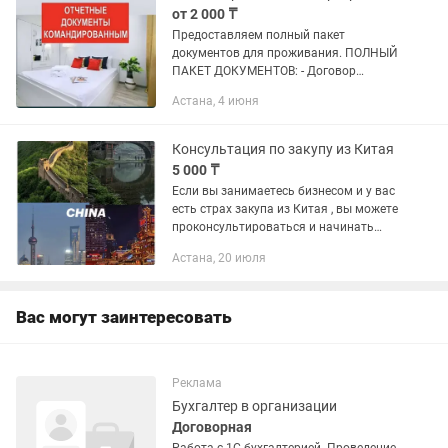
от 2 000 ₸
Предоставляем полный пакет
документов для проживания. ПОЛНЫЙ
ПАКЕТ ДОКУМЕНТОВ: - Договор
аренды жилья, - ЭСФ или бумажная СФ,
Астана, 4 июня
- Акт выполненных работ, - квитанция, -
чек электронный с QR кодом и...
Консультация по закупу из Китая
5 000 ₸
Если вы занимаетесь бизнесом и у вас
есть страх закупа из Китая , вы можете
проконсультироваться и начинать
действовать , дам вам нужные
Астана, 20 июля
приложения и направления по жилью
и закупа и адреса для закупа...
Вас могут заинтересовать
Реклама
Бухгалтер в организации
Договорная