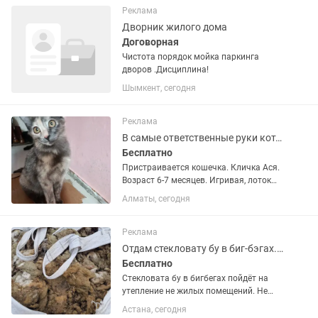
Реклама
Дворник жилого дома
Договорная
Чистота порядок мойка паркинга
дворов .Дисциплина!
Шымкент, сегодня
Реклама
В самые ответственные руки котенок
Бесплатно
Пристраивается кошечка. Кличка Ася.
Возраст 6-7 месяцев. Игривая, лоток
знает, спокойная, не мешает, но
Алматы, сегодня
боязливая, на адаптацию
понадобиться время, не особо любит
гладиться. Стерилизована. Хорошо...
Реклама
Отдам стекловату бу в биг-бэгах. Астана. Самовывоз
Бесплатно
Стекловата бу в бигбегах пойдёт на
утепление не жилых помещений. Не
горючая сухая. Отдам даром
Астана, сегодня
самовывоз. Астана.