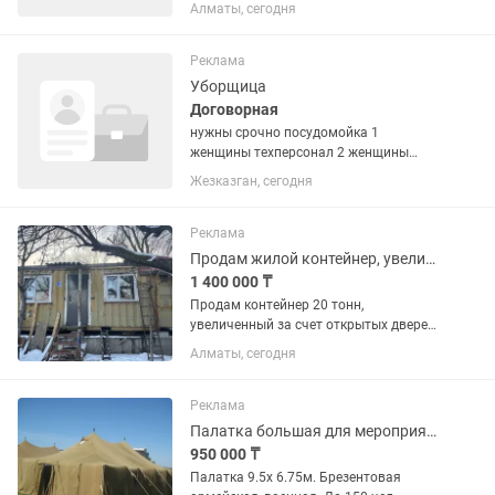
пропускного режима: Доступ в жилые,
Алматы, сегодня
офисные, торговые и паркинговые
зоны. - Реагирование на ЧС - Ведение
документации: - Журналы...
Реклама
Уборщица
Договорная
нужны срочно посудомойка 1
женщины техперсонал 2 женщины
города ЖЕЗКАЗГАН ЖИЛЬЁ
Жезказган, сегодня
БЕСПЛАТНО НАПИШИТЕ ЗВОНИТЕ
Реклама
Продам жилой контейнер, увеличенный 20 тонник.
1 400 000 ₸
Продам контейнер 20 тонн,
увеличенный за счет открытых дверей.
Общая площадь 15 квадратных
Алматы, сегодня
метров. Проведено электричество, и
вода. Стены утеплены пеной и
стекловатой. Стены сделаны из
Реклама
гипсокартона,...
Палатка большая для мероприятий, для жилья, для санитарных нужд.
950 000 ₸
Палатка 9.5х 6.75м. Брезентовая