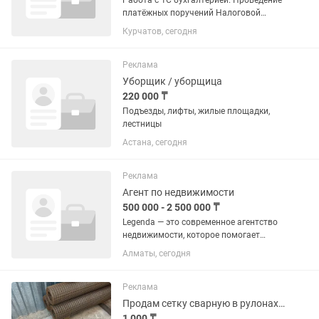
Работа с 1С бухгалтерией. Проведение
платёжных поручений Налоговой
отчётности Составление договоров.
Курчатов, сегодня
Совмещение с административной
деятельностью. Жилье
предоставляется
Реклама
Уборщик / уборщица
220 000 ₸
Подъезды, лифты, жилые площадки,
лестницы
Астана, сегодня
Реклама
Агент по недвижимости
500 000 - 2 500 000 ₸
Legenda — это современное агентство
недвижимости, которое помогает
клиентам уверенно и безопасно
Алматы, сегодня
проводить сделки с жильём. Компания
специализируется на покупке, продаже
и аренде недвижимости,...
Реклама
Продам сетку сварную в рулонах 25х25х1,8 мм
1 000 ₸