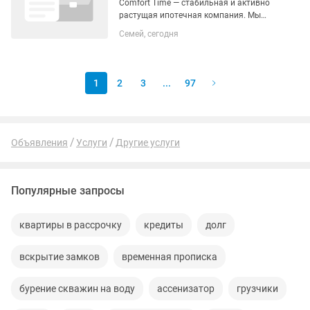
Comfort Time — стабильная и активно
растущая ипотечная компания. Мы
помогаем людям осуществлять мечты
Семей, сегодня
о собственном жилье, беря на себя всю
сложную бумажную работу, подбор
недвижимости и переговоры с...
1
2
3
...
97
Объявления
Услуги
Другие услуги
Популярные запросы
квартиры в рассрочку
кредиты
долг
вскрытие замков
временная прописка
бурение скважин на воду
ассенизатор
грузчики