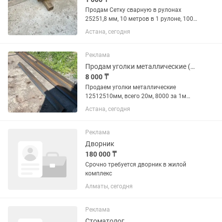
Продам Сетку сварную в рулонах
25251,8 мм, 10 метров в 1 рулоне, 1000
тг за 1 метр Всего есть 3 рулона
Астана, сегодня
Самовывоз, адрес: жилой массив
Уркер
Реклама
Продам уголки металлические (125х125х10мм, 20 метров),самовывоз
8 000 ₸
Продаем уголки металлические
12512510мм, всего 20м, 8000 за 1м
Самовывоз, адрес: жилой массив
Астана, сегодня
Уркер
Реклама
Дворник
180 000 ₸
Срочно требуется дворник в жилой
комплекс
Алматы, сегодня
Реклама
Стоматолог