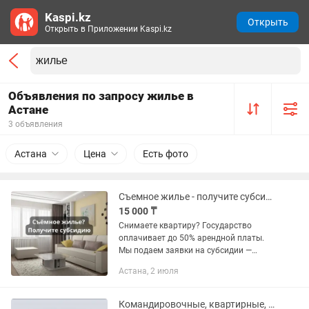
Kaspi.kz
Открыть
Открыть в Приложении Kaspi.kz
Объявления по запросу жилье в
Астане
3 объявления
Астана
Цена
Есть фото
Съемное жилье - получите субсидию
15 000 ₸
Снимаете квартиру? Государство
оплачивает до 50% арендной платы.
Мы подаем заявки на субсидии —
заполним все правильно, подскажем,
Астана, 2 июля
какие документы нужны. Участвовать
могут только те, кто уже стоит в...
Командировочные, квартирные, отчетные, суточные документы