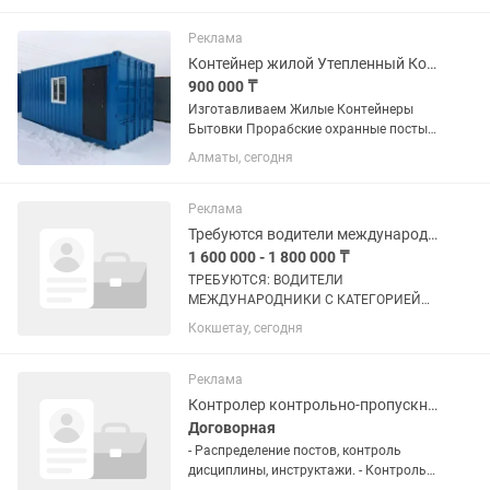
Реклама
Контейнер жилой Утепленный Контейнер Бытовки Вагончики
900 000 ₸
Изготавливаем Жилые Контейнеры
Бытовки Прорабские охранные посты
из 20 футoвого и 40 футового
Алматы, сегодня
кoнтейнера. Что обеспечивает
долговечность в использовании 1)
Утeплeниe по выбору заказчика :
Реклама
минвата ,...
Требуются водители международники
1 600 000 - 1 800 000 ₸
ТРЕБУЮТСЯ: ВОДИТЕЛИ
МЕЖДУНАРОДНИКИ С КАТЕГОРИЕЙ
"С+Е" Работа по всей Европе. Зарплата
Кокшетау, сегодня
от 2600 евро до 3000 евро( 1600
000тг-1800 000тг) в месяц нетто.
Возраст -без ограничений.
Реклама
Принимаются водители...
Контролер контрольно-пропускной службы
Договорная
- Распределение постов, контроль
дисциплины, инструктажи. - Контроль