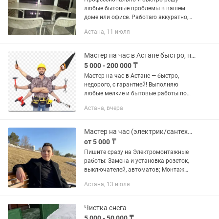
любые бытовые проблемы в вашем
доме или офисе. Работаю аккуратно,
со своим инструментом. Гарантирую
Астана, 11 июля
чистоту после выполнения работ и
честную цену. ✅ Что я могу...
Мастер на час в Астане быстро, недорого, с гарантией!
5 000 - 200 000 ₸
Мастер на час в Астане — быстро,
недорого, с гарантией! Выполняю
любые мелкие и бытовые работы по
дому. Подхожу к делу аккуратно и
Астана, вчера
ответственно — как для себя. Оплата
договорная, зависит от вида...
Мастер на час (электрик/сантехник/ремонт бытовой техники)
от 5 000 ₸
Пишите сразу на Электромонтажные
работы: Замена и установка розеток,
выключателей, автоматов; Монтаж
новой или замена старой
Астана, 13 июля
электропроводки; Установка и
подключение люстр, светильников,...
Чистка снега
5 000 - 50 000 ₸