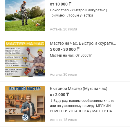
от 10 000 ₸
Покос травы быстро и аккуратно |
Триммер | Любые участки
Астана, 20 июля
Мастер на час. Быстро, аккуратно и профессионально
5 000 - 30 000 ₸
Мастер на час. От 5000тг
Астана, 30 июля
Бытовой Мастер (Муж на час)
от 2 000 ₸
📱Буду рад вашим сообщениям в чате
или по указанному номеру. МЕЛКИЙ
РЕМОНТ И УСТАНОВКА / МАСТЕР НА
ЧАС Сборка и разборка мебели Навес
Астана, 18 июля
полок, штор, карнизов, картин, зеркал
Установка техники, ТВ на...