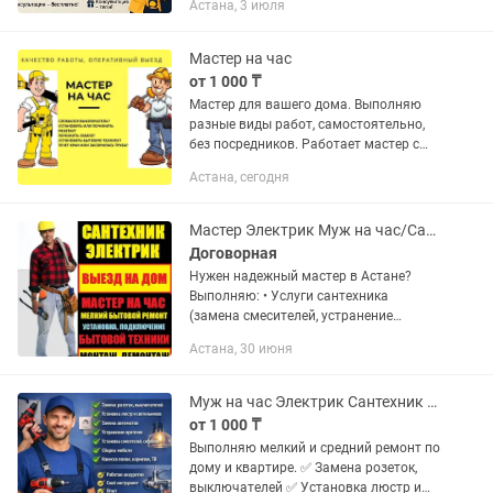
Астана, 3 июля
Установка карнизов, полок,
телевизоров • Замена...
Мастер на час
от 1 000 ₸
Мастер для вашего дома. Выполняю
разные виды работ, самостоятельно,
без посредников. Работает мастер с
"прямыми и правильными руками!
Астана, сегодня
Оплата договорная [в зависимости от
работы! Мелкосрочный...
Мастер Электрик Муж на час/Сантехник/Плотник/Сборка/Замена Замков
Договорная
Нужен надежный мастер в Астане?
Выполняю: • Услуги сантехника
(замена смесителей, устранение
протечек, установка унитазов и т.д) •
Астана, 30 июня
Электрика (розетки, выключатели,
светильники, люстры, споты,...
Муж на час Электрик Сантехник качество
от 1 000 ₸
Выполняю мелкий и средний ремонт по
дому и квартире. ✅ Замена розеток,
выключателей ✅ Установка люстр и