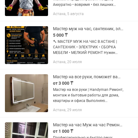
Аккуратно • вовремя • без лишних
разговоров ✅ Установка люстр,
Астана, 5 августа
светильников ✅ Розетки, выключатели
✅ Сборка и ремонт мебели ✅
Стиральные...
Мастер муж на час, сантехник, электрик, сборка мебели, мелкий ремонт
5 000 ₸
🔨 МАСТЕР МУЖ НА ЧАС В АСТАНЕ |
САНТЕХНИК • ЭЛЕКТРИК • СБОРКА
МЕБЕЛИ • МЕЛКИЙ РЕМОНТ Нужен
надежный мастер в АСТАНЕ?
Астана, 20 июля
Выполним любые мелкие работы по
дому, квартире, офису или
коммерческому помещению...
Мастер на все руки, поможет вам по дому! Есть ИП!
от 3 000 ₸
Мастер на все руки | Handyman Ремонт,
монтаж и бытовые работы для дома,
квартиры и офиса Выполняю
качественные работы без посредников.
Астана, 29 июля
Работаю с частными клиентами и
организациями. Есть ИП,...
Мастер на час Муж на час Ремонт и бытовые услуги
от 1 000 ₸
Профессионально и быстро решу