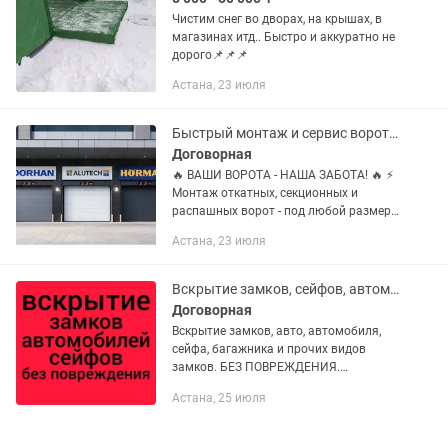
Чистим снег во дворах, на крышах, в
магазинах итд.. Быстро и аккуратно не
дорого📌📌📌
Астана, 23 июля
Быстрый монтаж и сервис ворот - установка, ремонт, пульты!
Договорная
🔥 ВАШИ ВОРОТА - НАША ЗАБОТА! 🔥 ⚡
Монтаж откатных, секционных и
распашных ворот - под любой размер
и стиль 🛠️ Сервис и ремонт любых
Астана, 23 июля
конструкций - быстро и качественно 📡
Настройка и продажа пультов,...
Вскрытие замков, сейфов, автомобиля, открыть электронный замок
Договорная
Вскрытие замков, авто, автомобиля,
сейфа, багажника и прочих видов
замков. БЕЗ ПОВРЕЖДЕНИЯ.
Аккуратно, работаем более 20 лет.
Астана, 25 июля
Официально, все с документами