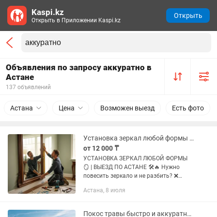
Kaspi.kz
Открыть
Открыть в Приложении Kaspi.kz
Объявления по запросу аккуратно в
Астане
137 объявлений
Астана
Цена
Возможен выезд
Есть фото
Установка зеркал любой формы и размера. Работаем аккуратно и быстро.
от 12 000 ₸
УСТАНОВКА ЗЕРКАЛ ЛЮБОЙ ФОРМЫ
🪞 | ВЫЕЗД ПО АСТАНЕ 🛠🔥 Нужно
повесить зеркало и не разбить? ❌
Сделаю аккуратно, ровно и надежно —
Астана, 8 июля
без риска падения 🚗⚡ Я мастер с
опытом 👨🔧💪 Работаю быстро и
точно —...
Покос травы быстро и аккуратно Триммер Любые участки