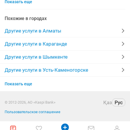
Показать еще
вывоз мусора
садовник
сауна
пошив чехлов
сейф
машина авто
сварочные работы
замки
Похожие в городах
нужны деньги
реставрация
спил деревьев
Другие услуги в Алматы
документы
реставрация ванн
стирка ковров
Другие услуги в Караганде
чистка канализации
деревья
дымоходы
Другие услуги в Шымкенте
жалюзи
деньги
изготовление ключей
Другие услуги в Усть-Каменогорске
Другие услуги в Актобе
ворота на заказ
мелкий ремонт
Показать еще
Другие услуги в Костанае
установка замков
лазерная резка
Қаз
Рус
© 2012-2026, АО «Kaspi Bank»
Другие услуги в Таразе
чистка дымоходов
Пользовательское соглашение
Другие услуги в Павлодаре