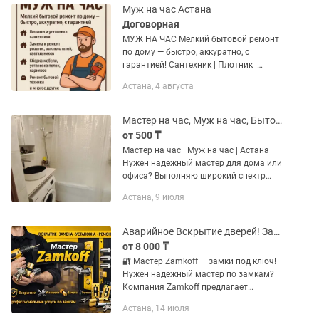
Муж на час Астана
Договорная
МУЖ НА ЧАС Мелкий бытовой ремонт
по дому — быстро, аккуратно, с
гарантией! Сантехник | Плотник |
Электрик ✅Починка и установка
Астана, 4 августа
сантехники ⚒️Ремонт бытовой техники
🔌Замена и ремонт розеток,...
Мастер на час, Муж на час, Бытовой ремонт, сантехника, сборка мебели Астана
от 500 ₸
Мастер на час | Муж на час | Астана
Нужен надежный мастер для дома или
офиса? Выполняю широкий спектр
бытовых и ремонтных работ быстро,
Астана, 9 июля
качественно и аккуратно. Для
ускорения процесса консультации,...
Аварийное Вскрытие дверей! Замена, ремонт, установка замков!
от 8 000 ₸
🔐 Мастер Zamkoff — замки под ключ!
Нужен надежный мастер по замкам?
Компания Zamkoff предлагает
профессиональные услуги: ✅ Вскрытие
Астана, 14 июля
дверных замков без повреждений ✅