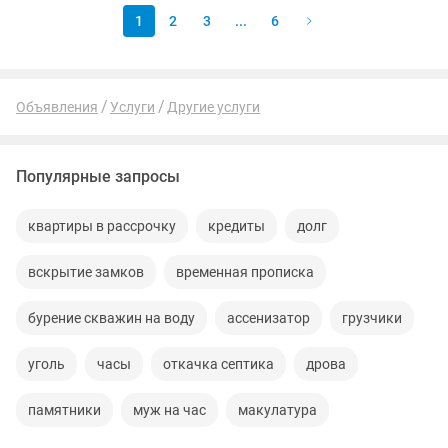
1
2
3
...
6
Объявления
Услуги
Другие услуги
Популярные запросы
квартиры в рассрочку
кредиты
долг
вскрытие замков
временная прописка
бурение скважин на воду
ассенизатор
грузчики
уголь
часы
откачка септика
дрова
памятники
муж на час
макулатура