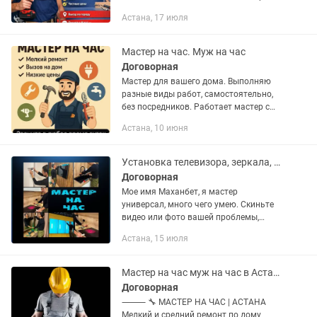
светильников ✅ Замена автоматов ✅
Астана, 17 июля
Устранение протечек ✅ Установка
смесителей, сифонов ✅ Сборка...
Мастер на час. Муж на час
Договорная
Мастер для вашего дома. Выполняю
разные виды работ, самостоятельно,
без посредников. Работает мастер с
"прямыми и правильными руками!
Астана, 10 июня
Оплата договорная [в зависимости от
работы] Мелкосрочный...
Установка телевизора, зеркала, турника, люстры, интерактивной панели
Договорная
Мое имя Маханбет, я мастер
универсал, много чего умею. Скиньте
видео или фото вашей проблемы,
постораюсь решить ее. - электрик -
Астана, 15 июля
сантехник - плотник Быстро, аккуратно
без пыли и грязи. Выезд по...
Мастер на час муж на час в Астане быстро и качественно
Договорная
⸻ 🔧 МАСТЕР НА ЧАС | АСТАНА
Мелкий и средний ремонт по дому