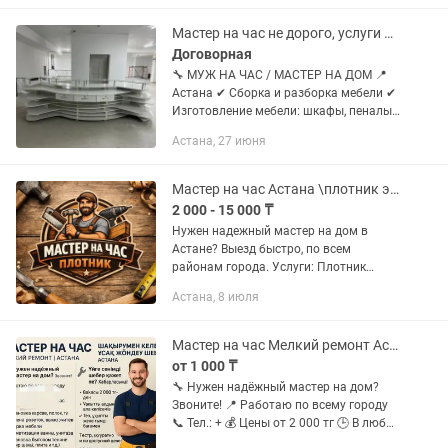
Замена старых и сломанных замков
✅...
Мастер на час не дорого, услуги мебельщика сборка разборка опыт 15 лет
Договорная
🔧 МУЖ НА ЧАС / МАСТЕР НА ДОМ 📍
Астана ✔ Сборка и разборка мебели ✔
Изготовление мебели: шкафы, пеналы,
столы, кухни, тумбы под ТВ ✔
Астана, 27 июня
Установка люстр, карнизов, ТВ ✔
Установка бытовой техники...
Мастер на час Астана \плотник электрик сантехник / 24/7
2 000 - 15 000 ₸
Нужен надежный мастер на дом в
Астане? Выезд быстро, по всем
районам города. Услуги: Плотник
двери, замки, ручки, петли регулировка,
Астана, 8 июля
установка, ремонт Сантехник —
смесители, унитазы, раковины —...
Мастер на час Мелкий ремонт Астана Мужчина час гарантия качество!
от 1 000 ₸
🔧 Нужен надёжный мастер на дом?
Звоните! 📍 Работаю по всему городу
📞 Тел.: + 💰 Цены от 2 000 тг 🕒 В любое
удобное для вас время ✅ Выполняю: •