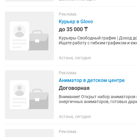
Реклама
Курьер в Glovo
до 35 000 ₸
Курьеры Свободный график | Доход до 35 000 тг в день 🔥 Отк
Ищете работу с гибким графиком и е
курьеров Glovo и...
Астана, сегодня
Реклама
Аниматор в детском центре
Договорная
Внимание! Открыт набор аниматоров в новый парк
энергичных аниматоров, готовых дарить детям рад
Гибкий график: •Аниматор усиления —.
Астана, сегодня
Реклама