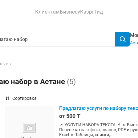
Клиентам
Бизнесу
Kaspi Гид
Мой
Аст
текста
аю набор в Астане
(5)
Сортировка
Предлагаю услуги по набору тек
от 500 ₸
📌 УСЛУГИ НАБОРА ТЕКСТА 📌 🔹 Быстрый и качественный набор текста любой сложности 🔹
Перепечатка с фото, сканов, PDF и ру
Excel 🔹 Таблицы, списки,...