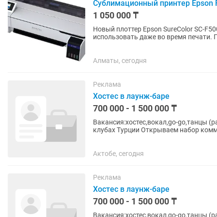
Сублимационный принтер Epson 
1 050 000 ₸
Новый плоттер Epson SureColor SC-F5
использовать даже во время печати. Пылезащитна
между листовыми и рулонными...
Алматы, сегодня
Реклама
Хостес в лаунж-баре
700 000 - 1 500 000 ₸
Вакансия:хостес,вокал,go-go,танцы (разного ж
клубах Турции Открываем набор коммуникабельных и ярких девушек для работы в Турции.
Гарантируем легальное...
Актобе, сегодня
Реклама
Хостес в лаунж-баре
700 000 - 1 500 000 ₸
Вакансия:хостес,вокал,go-go,танцы (разного ж