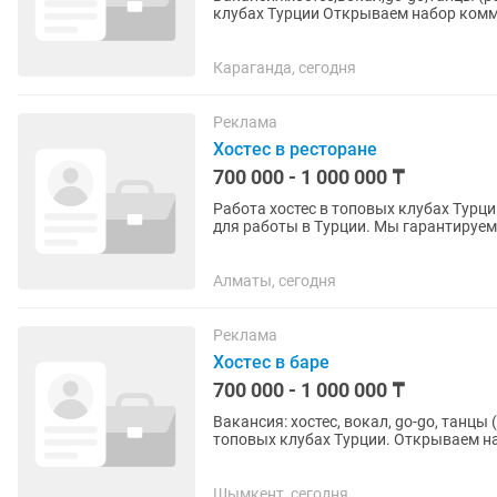
клубах Турции Открываем набор коммуникабельных и ярких девушек для работы в Турции.
Гарантируем легальное...
Караганда, сегодня
Реклама
Хостес в ресторане
700 000 - 1 000 000 ₸
Работа хостес в топовых клубах Тур
для работы в Турции. Мы гарантируем
всего контракта. Что мы...
Алматы, сегодня
Реклама
Хостес в баре
700 000 - 1 000 000 ₸
Вакансия: хостес, вокал, go-go, танц
топовых клубах Турции. Открываем набор на творческие и сервисные позиции в Турции.
Рассматриваем...
Шымкент, сегодня