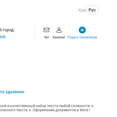
Қаз
Рус
 город:
ана
Чат
Кабинет
Подать объявление
ста удаленно
кописного текста 🔹 Оформление документов в Word /