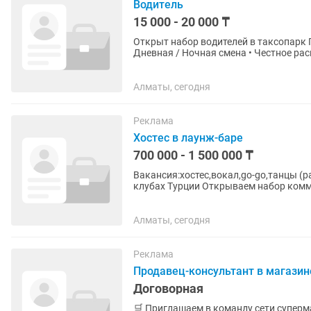
Водитель
15 000 - 20 000 ₸
Открыт набор водителей в таксопарк Предлагаем выгодные условия сотрудничества: •
Дневная / Ночная смена • Честное рас
• Постоянный поток...
Алматы, сегодня
Реклама
Хостес в лаунж-баре
700 000 - 1 500 000 ₸
Вакансия:хостес,вокал,go-go,танцы (разного ж
клубах Турции Открываем набор коммуникабельных и ярких девушек для работы в Турции.
Гарантируем легальное...
Алматы, сегодня
Реклама
Продавец-консультант в магазин
Договорная
🛒 Приглашаем в команду сети супер