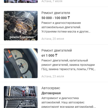
Астана, 7 июля
Ремонт двигателя
50 000 - 100 000 ₸
Ремонт и диагностирование
автомобильных двигателей.
Устраняем потеки масла и других
жидкостей, замена поршневой группы,
Астана, 20 июня
замена прокладки ГБЦ, замена
клапанов. Также у нас Вы можете
приобрести...
Ремонт двигателей
от 1 000 ₸
Ремонт двигателей, капитальный
ремонт двигателей, замена прокладки
ГБЦ, замена термостата, помпы, ГРМ,
сцепления, стартера, замена и ремонт
Астана, 23 июля
навесного оборудования, двигателя,
КПП на контрактный. ,...
Автосервис
Договорная
Авторемонт и диагностика
автомобилей. Наш автосервис
ремонтирует все марки автомобилей.