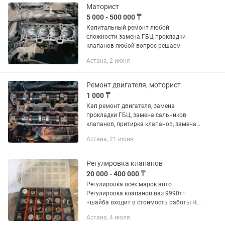
Маторист
5 000 - 500 000 ₸
Капитальный ремонт любой
сложности замена ГБЦ прокладки
клапанов любой вопрос решаем
Астана, 2 июня
Ремонт двигателя, моторист
1 000 ₸
Кап ремонт двигателя, замена
прокладки ГБЦ, замена сальников
клапанов, притирка клапанов, замена
ремня ГРМ, цепи ГРМ, замена помпы,
Астана, 21 июня
замена МКПП и АКПП,замена свечей,
замер компрессии, осмотр...
Регулировка клапанов
20 000 - 400 000 ₸
Регулировка всех марок авто
Регулировка клапанов ваз 9990тг
+шайба входит в стоимость работы Не
снимая гбц Все марки тойота
Астана, 4 июля
шайбовые 3UZ 1UZ 2UZ toyota