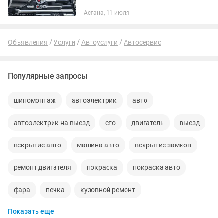
Автоэлектрик, ходовщик, моторист.
Астана, 11 июля
Промывка форсунок, промывка и
ремонт радиаторов печей Замена ГБЦ
Объявления
Услуги
Автоуслуги
Автосервис
Популярные запросы
шиномонтаж
автоэлектрик
авто
автоэлектрик на выезд
сто
двигатель
выезд
вскрытие авто
машина авто
вскрытие замков
ремонт двигателя
покраска
покраска авто
фара
печка
кузовной ремонт
Показать еще
заправка кондиционеров
замена масла
акпп