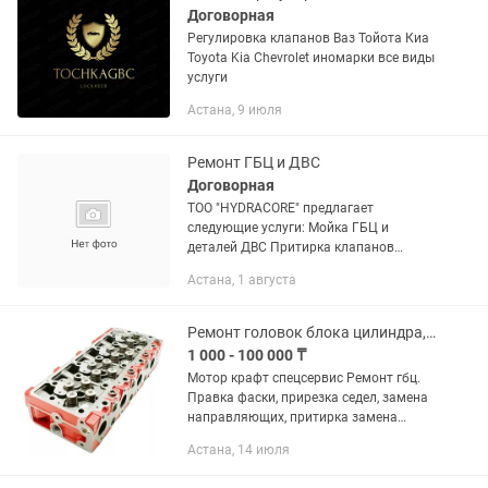
Договорная
Регулировка клапанов Ваз Тойота Киа
Toyota Kia Chevrolet иномарки все виды
услуги
Астана, 9 июля
Ремонт ГБЦ и ДВС
Договорная
ТОО "HYDRACORE" предлагает
следующие услуги: Мойка ГБЦ и
деталей ДВС Притирка клапанов
Регулировка клапанов Опрессовка ГБЦ
Астана, 1 августа
Фрезеровка ГБЦ Замена седла Замена
втулок направляющих Опрессовка
блока...
Ремонт головок блока цилиндра, регулировка опрессовка фрезеровка
1 000 - 100 000 ₸
Мотор крафт спецсервис Ремонт гбц.
Правка фаски, прирезка седел, замена
направляющих, притирка замена
сальников, регулировка зазоров,
Астана, 14 июля
опрессовка, фрезеровка, щлиыовка.