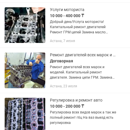
двигатель 1jz 2jz 3s FE 4А FE 1gfe 3s...
Услуги моториста
10 000 - 400 000 ₸
Добрый день!Услуга моториста!
Капитальный ремонт двигателей
Ремонт ГРМ цепей Замена масло
съемных колпачков Замена прокладок
Астана, 7 июня
ГБЦ Замена коренных и лобовых
сальников,мелкосрочный
ремонт.Звоните пишите...
Ремонт двигателей всех марок и моделей
Договорная
Ремонт двигателей всех марок и
моделей. Капитальный ремонт
двигателя. Замена цепи ГРМ. Замена
ремня ГРМ. Замена прокладки ГБЦ.
Астана, 23 июля
Регулировка клапанов. Притирка
клапанов. Замена
гидрокомпенсаторов....
Регулировка и ремонт авто
10 000 - 200 000 ₸
Регулировка всех видов марок а так же
полный ремонт гбц На ваз выезд есть
регулировка