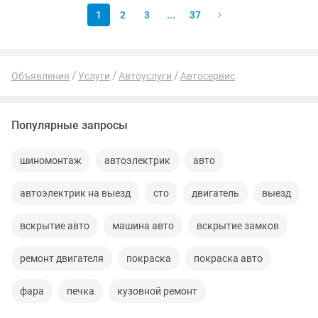
1
2
3
...
37
Объявления
Услуги
Автоуслуги
Автосервис
Популярные запросы
шиномонтаж
автоэлектрик
авто
автоэлектрик на выезд
сто
двигатель
выезд
вскрытие авто
машина авто
вскрытие замков
ремонт двигателя
покраска
покраска авто
фара
печка
кузовной ремонт