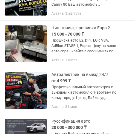
Camry 80 Ваш автомобиль
«разговаривает» на китайском или
Астана, 3 августа
английском? Сделаем его понятным и
функциональным! Прошиваем как
свежие новинки...
Чип тюнинг, прошивка Евро 2
15 000 - 70 000 ₸
Прошивка авто Е2, DPF, EGR, VSA,
AdBlue, STAGE 1, Popcor Цену нa ваше
авто cпpашивайтe в сообщениях по
запросу Для быстрого расчета
Астана, 1 июля
стоимости необходимо след.
информация: Марка и Модель Год...
Автоэлектрик на выезд 24/7
от 4 999 ₸
Профессиональный автоэлектрик с
выездом к автомобилю! Работаем по
всему городу: Центр, Байконур,
Сарыарка, Алматы, Есиль и др. районы
Астана, 31 мая
Астаны. Услуги: Диагностика
электроники авто Проверка и ремонт...
Руссификация авто
20 000 - 300 000 ₸
г. Астана Работаем на рынке 5 лет.