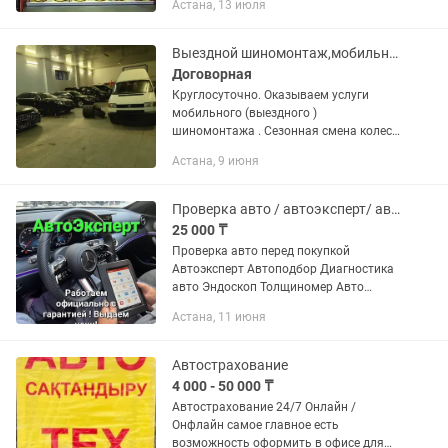
Астана, 13 июля
Выездной шиномонтаж,мобильный шиномонтаж на выезд ремонт колеса
Договорная
Круглосуточно. Оказываем услуги
мобильного (выездного )
шиномонтажа . Сезонная смена колес/
шин Ремонт на дороге Съем/установка
Астана, 9 июня
колес Балансировка Ремонт шин
Выкручивание, откручивание...
Проверка авто / автоэксперт/ автоподбор / диагностика / толщиномер !
25 000 ₸
Проверка авто перед покупкой
Автоэксперт Автоподбор Диагностика
авто Эндоскоп Толщиномер Авто
эксперт Авто подбор Автоподборщик
Астана, 11 июня
Осмотр авто Хотите купить авто без
сожалений?! Не разбираетесь в...
Автострахование
4 000 - 50 000 ₸
Автострахование 24/7 Онлайн /
Онфлайн самое главное есть
возможность оформить в офисе для