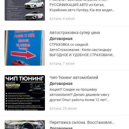
РУССИФИКАЦИЯ АВТО из Китая,
Корейские авто Hynday, Kia все модели.
BMW G/F серии Shevrolet Monza
Астана, 4 июня
Китайские авто: Changan, Gelly, BYD,
Honqi дилерские китайские...
Автостраховка супер цена
Договорная
СТРАХОВКА со скидкой
АвтоСтрахование - Көлік сақтандыру
ВЫГОДНОЕ И УДОБНОЕ СТРАХОВАНИЕ
ВАШЕГО АВТО! КРУГЛОСУТОЧНО! БЕЗ
Астана, 7 июля
ВЫХОДНЫХ!
Чип-Тюнинг автомобилей
Договорная
Акция!!! Скидки на прошивку
автомобиля!!! Делаю дешевле чем у
других! Опыт работы более 12 лет!
Kaspi red, каспи credit!! • Активация
Астана, 25 июля
штатного автозапуска Chevrolet Cobalt,
Ravon R4 и Chevrolet...
Перетяжка салона. Восстановление торпеды.
Договорная