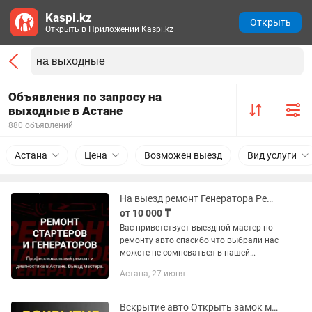
Kaspi.kz
Открыть
Открыть в Приложении Kaspi.kz
Объявления по запросу на
выходные в Астане
880 объявлений
Астана
Цена
Возможен выезд
Вид услуги
На выезд ремонт Генератора Ремонт стартера под ключ
от 10 000 ₸
Вас приветствует выездной мастер по
ремонту авто спасибо что выбрали нас
можете не сомневаться в нашей
честности и профессионализме Мы
Астана, 27 июня
оказываем такие услуги как :
Автоэлектрик на выезд Прикурить...
Вскрытие авто Открыть замок машины Открыть машину если ключи внутри осталис