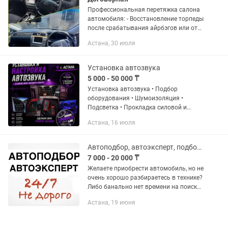
Профессиональная перетяжка салона
автомобиля: - Восстановление торпеды
после срабатывания айрбэгов или от
царапин и трещин; - Перетяжка
Астана, 30 июля
потолка; - Замена ковролина на полу; -
Восстановление дверных...
Установка автозвука
5 000 - 50 000 ₸
Установка автозвука • Подбор
оборудования • Шумоизоляция •
Подсветка • Прокладка силовой и
акустической проводки • Установка в
Астана, 16 июля
гараже и на выезде. 📍ГСК «Западный»,
Астана.
Автоподбор, автоэксперт, подбор авто, толщиномер
7 000 - 20 000 ₸
Желаете приобрести автомобиль, но не
очень хорошо разбираетесь в технике?
Либо банально нет времени на поиск?
ДОВЕРЬТЕСЬ НАМ: Если вы нуждаетесь
Астана, 19 июня
в профессиональной, полноценной
проверке...