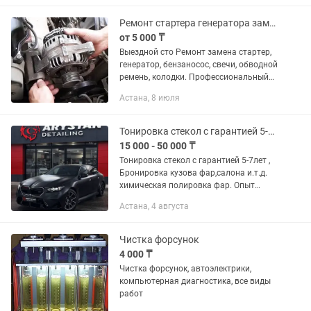
добавочным маслом для смазки
компрессоров....
Ремонт стартера генератора замена бензаносос свечи Выездной сто техпомощь
от 5 000 ₸
Выездной сто Ремонт замена стартер,
генератор, бензаносос, свечи, обводной
ремень, колодки. Профессиональный
безопасный отогрев авто всех видов и
Астана, 8 июля
марок, легковые, грузовые,фура,
спецтехника. Дизель,...
Тонировка стекол с гарантией 5-7лет, Бронировка фар,салона и.т.д.
15 000 - 50 000 ₸
Тонировка стекол с гарантией 5-7лет ,
Бронировка кузова фар,салона и.т.д.
химическая полировка фар. Опыт
работы с 2000 года
Астана, 4 августа
Чистка форсунок
4 000 ₸
Чистка форсунок, автоэлектрики,
компьютерная диагностика, все виды
работ