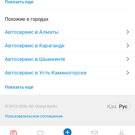
Показать еще
заправка кондиционеров
замена масла
акпп
чистка форсунок
отогрев авто
ремонт фар
Похожие в городах
пассажирские перевозки
реставрация
Автосервис в Алматы
ремонт акпп
ремонт радиаторов
Автосервис в Караганде
химчистка салона
моторист
кпп
химчистка
Автосервис в Шымкенте
полировка фар
диагностика
полировка
Автосервис в Усть-Каменогорске
Автосервис в Актобе
ремонт выезд
шумоизоляция
тех осмотр
Показать еще
Автосервис в Актау
изготовление ключей
ремонт услуга
Қаз
Рус
© 2012-2026, АО «Kaspi Bank»
Автосервис в Костанае
ремонт ходовой
перетяжка
Пользовательское соглашение
Автосервис в Павлодаре