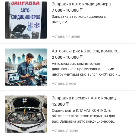
автомобилями,...
Заправка авто кондиционера
7 000 - 10 000 ₸
Заправка авто кондиционера с
выездом.
Астана, 14 июня
Автоэлектрик на выезд, компьютерная даигностика
2 000 - 10 000 ₸
Автоэлектрик, компьтерная
диагностика с профиссиональными
инструментами как launch X-431 pro и
Scannatik 2 pro, ремонт проводки авто,
Астана, вчера
найти неисправность, завести авто,
прикурить, чистка форсунок,...
Заправка и ремонт Авто кондиционеров. Заправка Автокондиционеров.
12 000 ₸
Сервис центр КЛИМАТ КОНТРОЛЬ
объявляет этот сезон открытым для
вас. Заправка авто кондиционеров
качественным Бельгийским фреоном
Астана, 3 июня
CLIMALIFE GALCO, специально