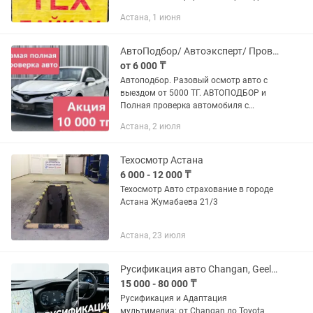
Вас Страховку . Автосақтандыру | есть
Астана, 1 июня
на 6 месяцев Все регионы РК, Росс.
учет, Армения, Киргиз (ДЛЯ...
АвтоПодбор/ Автоэксперт/ Проверка авто перед покупкой/ толщиномер
от 6 000 ₸
Автоподбор. Разовый осмотр авто с
выездом от 5000 ТГ. АВТОПОДБОР и
Полная проверка автомобиля с
Выездом. Предостовляем услуги по
Астана, 2 июля
выездному осмотру авто специальным
оборудованием для выявления...
Техосмотр Астана
6 000 - 12 000 ₸
Техосмотр Авто страхование в городе
Астана Жумабаева 21/3
Астана, 23 июля
Русификация авто Changan, Geely, Toyota, BMW, BYD и др.
15 000 - 80 000 ₸
Русификация и Адаптация
мультимедиа: от Changan до Toyota