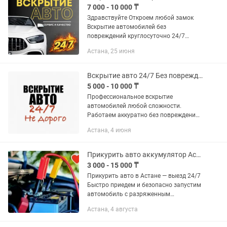
7 000 - 10 000 ₸
Здравствуйте Откроем любой замок
Вскрытие автомобилей без
повреждений круглосуточно 24/7
Вскрытие авто если ключи внутри
Астана, 25 июня
остались Медвежатник круглосуточно
Открыть замок машины Аккумулятор...
Вскрытие авто 24/7 Без повреждений Быстрый выезд Медвежатник Астана
5 000 - 10 000 ₸
Профессиональное вскрытие
автомобилей любой сложности.
Работаем аккуратно без повреждений
замков и дверей. • Быстрый выезд по
Астана, 4 июня
городу • Работаем 24/7 • Открываем
авто всех марок • Помощь если
ключи...
Прикурить авто аккумулятор Астана завести машину 12/24 вольт
3 000 - 15 000 ₸
Прикурить авто в Астане — выезд 24/7
Быстро приедем и безопасно запустим
автомобиль с разряженным
аккумулятором. Работаем
Астана, 4 августа
круглосуточно по всей Астане.
Поможем с легковыми