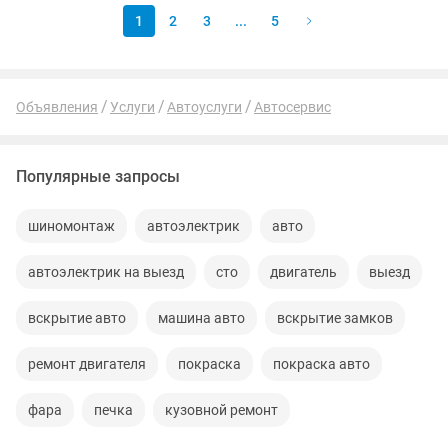
1
2
3
...
5
Объявления
Услуги
Автоуслуги
Автосервис
Популярные запросы
шиномонтаж
автоэлектрик
авто
автоэлектрик на выезд
сто
двигатель
выезд
вскрытие авто
машина авто
вскрытие замков
ремонт двигателя
покраска
покраска авто
фара
печка
кузовной ремонт