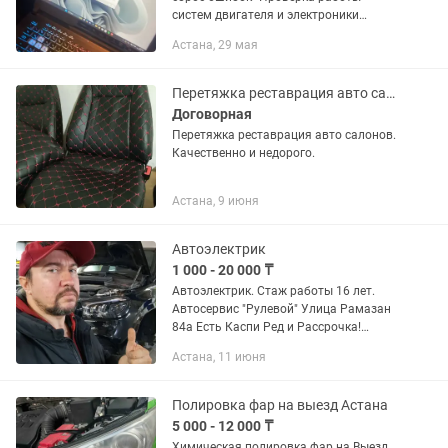
систем двигателя и электроники
•Калибровка и обновление ПО
Астана, 29 мая
•Консультации и рекомендации по
ремонту Быстро, удобно, качественно...
Перетяжка реставрация авто салонов
Договорная
Перетяжка реставрация авто салонов.
Качественно и недорого.
Астана, 9 июня
Автоэлектрик
1 000 - 20 000 ₸
Автоэлектрик. Стаж работы 16 лет.
Автосервис "Рулевой" Улица Рамазан
84а Есть Каспи Ред и Рассрочка!
Компьютерная диагностика.
Астана, 11 июня
Диагностика и ремонт
электрооборудования автомобиля.
Любые автомобили с...
Полировка фар на выезд Астана
5 000 - 12 000 ₸
Химическая полировка фар на Выезд