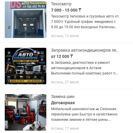
Техосмотр
7 000 - 15 000 ₸
Техосмотр легковых и грузовых авто от
7 000тг Удобный график -ежедневно с
9.00 до 19.00 без выходных Наличный
расчет, безналичный расчет, расчет по
Астана, 13 июня
карте, оплата по каспи Предоставляем
документы...
Заправка автокондиционеров легковые автомобили и спецтехника
от 12 000 ₸
❄️ Заправка, диагностика и ремонт
автокондиционеров в Астане
Выполняем полный комплекс работ по
обслуживанию автомобильных
Астана, 27 июля
кондиционеров для легковых
автомобилей, грузовиков, автобусов,
спецтехники...
Замена шин
Договорная
Мобильный шиномонтаж 🚗 Сезонная
переобувка шин Быстро и качественно
поменяем зимние и летние шины.
Балансировка колес, проверка
Астана, 17 июня
давления, аккуратная работа. ✅