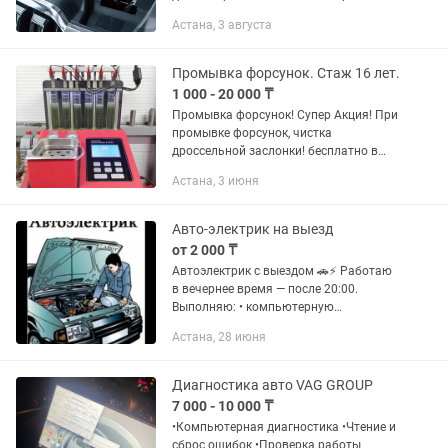
более чем 10-летним опытом работы в
Астана, 3 августа
автоэлектрике и ремонте двигателей
легковых и грузовых автомобилей, я...
Промывка форсунок. Стаж 16 лет.
1 000 - 20 000 ₸
Промывка форсунок! Супер Акция! При
промывке форсунок, чистка
дроссельной заслонки! бесплатно в
подарок!!! СТАЖ РАБОТЫ 16 ЛЕТ!
Астана, 3 июня
Автосервис "Рулевой" Улица Рамазан
84а микрорайон "Молодёжный"
Проверка...
Авто-электрик на выезд
от 2 000 ₸
Автоэлектрик с выездом 🚗⚡ Работаю
в вечернее время — после 20:00.
Выполняю: • компьютерную
диагностику; • поиск и устранение
Астана, 28 июня
неисправностей; • ремонт
автоэлектрики на месте (если это...
Диагностика авто VAG GROUP
7 000 - 10 000 ₸
•Компьютерная диагностика •Чтение и
сброс ошибок •Проверка работы