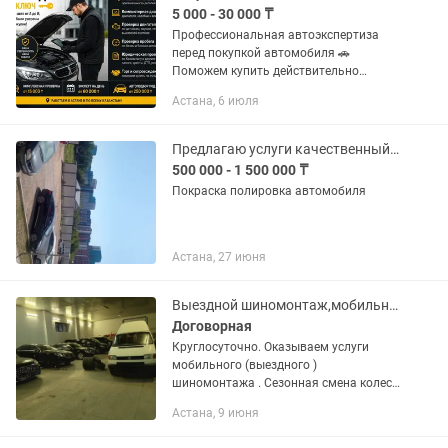
5 000 - 30 000 ₸
Профессиональная автоэкспертиза
перед покупкой автомобиля 🚗
Поможем купить действительно
хороший автомобиль и избежать
Астана, 6 июля
дорогостоящих ошибок. В услугу
входит: • Полная проверка кузова:
ЛКП,...
Предлагаю услуги качественный покраска автомобиля
500 000 - 1 500 000 ₸
Покраска полировка автомобиля
Астана, 27 июня
Выездной шиномонтаж,мобильный шиномонтаж на выезд ремонт колеса
Договорная
Круглосуточно. Оказываем услуги
мобильного (выездного )
шиномонтажа . Сезонная смена колес/
шин Ремонт на дороге Съем/установка
Астана, 9 июня
колес Балансировка Ремонт шин
Выкручивание, откручивание...