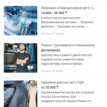
Профессиональное оборудование ✅
Быстрое...
Заправка кондиционеров авто, заправка фреонома,автокондиционера, фреон
10 000 - 40 000 ₸
Компьютерная диагностика ✅
Вакуумирование системы ✅ Заправка
фреоном ✅ Проверка на утечку ✅
Быстро и качественно 🚘 Обслуживаем
Астана, 27 июня
все виды автомобилей ⏰ Быстрый и
надежный сервис
Ремонт грузовиков и спецтехники
Договорная
Диагностика и ремонт двигателя кпп
ходовой части пневмосистемы
гидросистемы компьютерная
диагностика автоэлектрик
Астана, 30 июня
автозапчасти кафе стоянка мойка
качественно и в срок любая форма
оплаты
Удаление вмятин авто ПДР
от 35 000 ₸
Удаление вмятин кузова без покраски
Быстро Качественно Для
предварительной оценки стоимости
отправить фото вмятины на