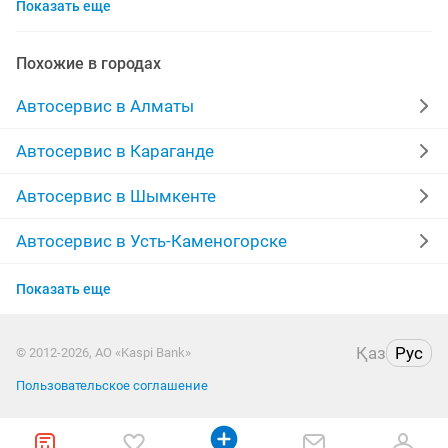
Показать еще
заправка кондиционеров
замена масла
акпп
чистка форсунок
ремонт фар
Похожие в городах
пассажирские перевозки
реставрация
Автосервис в Алматы
ремонт акпп
ремонт радиаторов
Автосервис в Караганде
химчистка салона
моторист
кпп
химчистка
Автосервис в Шымкенте
полировка фар
диагностика
полировка
Автосервис в Усть-Каменогорске
Автосервис в Актобе
катализаторы
ремонт выезд
шумоизоляция
Показать еще
Автосервис в Костанае
тех осмотр
изготовление ключей
ремонт услуга
Қаз
Рус
© 2012-2026, АО «Kaspi Bank»
Автосервис в Таразе
ремонт ходовой
перетяжка
Пользовательское соглашение
Автосервис в Уральске