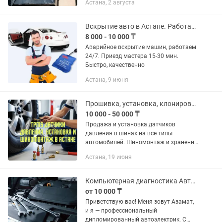
Астана, 2 августа
Вскрытие авто в Астане. Работаем 24/7
8 000 - 10 000 ₸
Аварийное вскрытие машин, работаем
24/7. Приезд мастера 15-30 мин.
Быстро, качественно
Астана, 9 июня
Прошивка, установка, клонирование датчиков давления в шинах. TMPS.
10 000 - 50 000 ₸
Продажа и установка датчиков
давления в шинах на все типы
автомобилей. Шиномонтаж и хранение
шин. Наша команда профессионалов
Астана, 19 июня
быстро выполнит привязку датчиков
TPMS, проведет диагностику,...
Компьютерная диагностика Автоэлектрик с выездом Астана и области
от 10 000 ₸
Приветствую вас! Меня зовут Азамат,
и я — профессиональный
дипломированный автоэлектрик. С