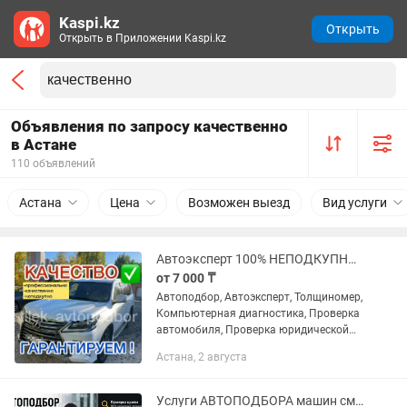
Kaspi.kz
Открыть
Открыть в Приложении Kaspi.kz
Объявления по запросу качественно
в Астане
110 объявлений
Астана
Цена
Возможен выезд
Вид услуги
Автоэксперт 100% НЕПОДКУПНО Автоподбор 100 % КАЧЕСТВЕННО
от 7 000 ₸
Автоподбор, Автоэксперт, Толщиномер,
Компьютерная диагностика, Проверка
автомобиля, Проверка юридической
чистоты Работаем НЕ ПОДКУПНО
Астана, 2 августа
100% профессионально, не спеша, на
совесть! 100% довольные...
Услуги АВТОПОДБОРА машин смотрим качественно и на совесть