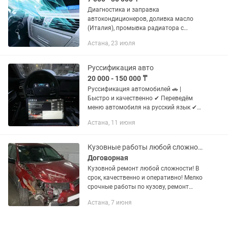
Диагностика и заправка
автокондиционеров, доливка масло
(Италия), промывка радиатора с
помощью водогенератора(кархер),
Астана, 23 июля
работаю на Косшыгулулы 23/2 .
Качественно,по записи,дорого!
Руссификация авто
20 000 - 150 000 ₸
Руссификация автомобилей 🚗 |
Быстро и качественно ✔ Переведём
меню автомобиля на русский язык ✔
Адаптируем мультимедиа под
Астана, 11 июня
Казахстан ✔ Установим навигацию,
CarPlay / Android Auto ✔ Работаем с
BMW,...
Кузовные работы любой сложности
Договорная
Кузовной ремонт любой сложности! В
срок, качественно и оперативно! Мелко
срочные работы по кузову, ремонт
бамперов и порогов! Экспресс
Астана, 7 июня
покраска авто! Покраска авто
подетально и полностью! Кузовные и...