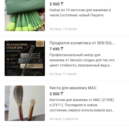
2 500 ₸
Набор из 10 кисточек для макияжа в
чехле Состояние: новый Пишите
Астана, 15 июля
Продается косметика от SEN SULU стайлер для бровей
7 690 ₸
Профессиональный набор для
макияжа от Sensulu создан для тех, кто
ценит стойкость, безупречный вид и
премиальное качество. Три
Астана, 11 июля
незаменимых продукта в одной
стильной упаковке для создания
идеального...
Кисти для макияжа MAC
3 500 ₸
Кисточки для макияжа от MAC (219SE)
и (FX11). Последняя в новом
состоянии, первую использовала раза
два MAC 219SE в продаже уже не
Астана, 5 августа
найти, самая близкая модель 219S
(новые стоят от 15,000 и выше) Обе...