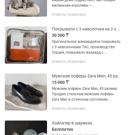
нашем доме подрастают настоящие
маленькие королевы —
очаровательные девочки породы
Алматы, позавчера
мейн-кун, возраст 4 месяца.
Серебристые красавицы с
выразительными глазами,...
Покрывало с 3 наволочки на 2-х спальную кровать комплект жаккард TAC Турция
30 500 ₸
Оригинальное жаккардовое покрывало
с 3 наволочками TAC, производство
Турция, покрывало жаккард с
«кисточками», размер: 270х260 см, на
Алматы, позавчера
синтепоне, декоративные наволочки 2
шт - 50х70см, наволочка 1 шт...
Мужские лоферы Zara Man, 45 размер
15 000 ₸
Мужские лоферы Zara Man, 45 размер
Продаю стильные мужские лоферы
Zara Man в отличном состоянии.
Надевались всего 3 раза, выглядят
Алматы, позавчера
практически как новые.
Характеристики: Размер: 45 Бренд:
Zara...
Хайлатер в шариках
Бесплатно