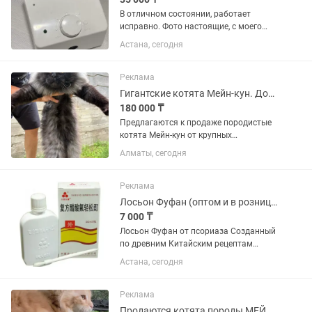
В отличном состоянии, работает
исправно. Фото настоящие, с моего
объявления в . Мощность: 30 Вт
Астана, сегодня
Обороты: до 35 000 об/мин Подходит
для маникюра, педикюра и коррекции
ногтей. В комплекте блок...
Реклама
Гигантские котята Мейн-кун. Документы. Доставка.
180 000 ₸
Предлагаются к продаже породистые
котята Мейн-кун от крупных
производителей с отличными
Алматы, сегодня
породными данными. Дата рождения
— 8 июля. В помете всего 3 котенка.
Котята растут в домашних условиях,...
Реклама
Лосьон Фуфан (оптом и в розницу)
7 000 ₸
Лосьон Фуфан от псориаза Созданный
по древним Китайским рецептам
лосьон от псориаза Фуфан (чистое
Астана, сегодня
Тело), способствуетборьбе с кожными
болезнями и эффективно справляется
с вирусами, бактериями и...
Реклама
Продаются котята породы МЕЙН-КУН