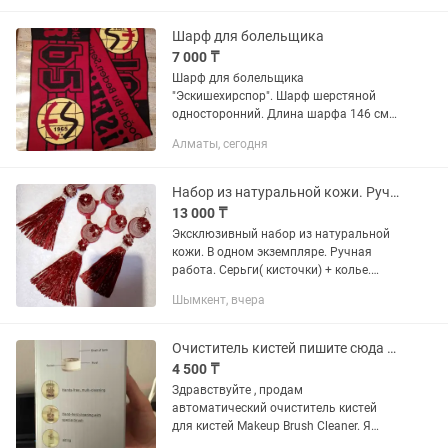
Весь материал полностью...
Шарф для болельщика
7 000 ₸
Шарф для болельщика
"Эскишехирспор". Шарф шерстяной
односторонний. Длина шарфа 146 см
(вместе с кисточками). Ширина шарфа
Алматы, сегодня
20 см В идеальном состоянии. Продам.
PS: Торг уместен в разумных...
Набор из натуральной кожи. Ручная работа
13 000 ₸
Эксклюзивный набор из натуральной
кожи. В одном экземпляре. Ручная
работа. Серьги( кисточки) + колье.
Можно по отдельности.
Шымкент, вчера
Очиститель кистей пишите сюда или
4 500 ₸
Здравствуйте , продам
автоматический очиститель кистей
для кистей Makeup Brush Cleaner. Я
распишу полностью, что это и как