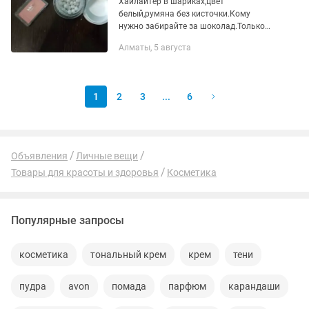
Хайлайтер в шариках,цвет
белый,румяна без кисточки.Кому
нужно забирайте за шоколад.Только
переписка
Алматы, 5 августа
1
2
3
...
6
Объявления
Личные вещи
Товары для красоты и здоровья
Косметика
Популярные запросы
косметика
тональный крем
крем
тени
пудра
avon
помада
парфюм
карандаши