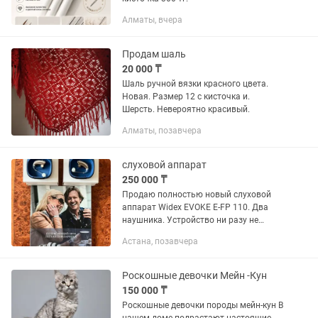
Алматы, вчера
Продам шаль
20 000 ₸
Шаль ручной вязки красного цвета.
Новая. Размер 12 с кисточка и.
Шерсть. Невероятно красивый.
Алматы, позавчера
слуховой аппарат
250 000 ₸
Продаю полностью новый слуховой
аппарат Widex EVOKE E-FP 110. Два
наушника. Устройство ни разу не
использовалось, куплено в
Астана, позавчера
специализированном центре
слухопротезирования в Астане.
Состояние...
Роскошные девочки Мейн -Кун
150 000 ₸
Роскошные девочки породы мейн-кун В