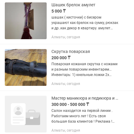
Шашек брелок амулет
5 000 ₸
шашак ( кисточки) с бисером
украшают как брелок на сумку, рюкзак
и др..как декор в квартиру. амулет
талисман 100% ручная работа . цвета
Алматы, сегодня
пряжи в ассортименте шерсть/ акрил
пряжа монеты мельхиор...
Скрутка поварская
200 000 ₸
Поварская кожаная скрутка с ножами
и разным поварским инвентарем…
Инвентарь: 1) кнельные ложки 2х
размеров 2) 5 пинцетов 3) 2 шеф ножа
Алматы, сегодня
4) 2 овощных ножа 5) лопатка силикон
Матфер...
Мастер маникюра и педикюра и наращивания ногтей
300 000 - 500 000 ₸
Салон находится на первой линии .
Работаем много лет ! Есть своя
большая база клиентов ! Реклама !
Стоим на первом месте ! Большая
Алматы, сегодня
проходимость ! Хороший коллектив !