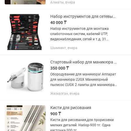
Алматы, вчера
пользоваться: Что это такое Это
электрический очиститель кистей для...
Набор инструментов для сетевых работ 31 в 1 Cablexpert TK-Network
40 000 ₸
Набор инструментов для монтажа
слаботочных систем, кабелей UTP,
видеонаблюдения, сетей и т.д. 31
предмет, высококачественные
Шымкент, вчера
инструменты от проверенного
производителя Cablexpert. Все новое,
но нет...
Стартовый набор для маникюра сухожар и тд.
350 000 ₸
Обородувание для маникюра! Аппарат
для маникюра L’UGX Маникюрный
пылесос L’UGX 2 лампы для маникюра
и педикюра L’UGX Настольная лампа
Жезказган, вчера
Ikea терциал Подставка для рук
Сухожаровой Гель лаки, гели,...
Кисти для рисования
900 ₸
Кисти для рисования,для прорисовки
мелких деталей. Набор-900 тг. Одна
кисточка-300 тг.