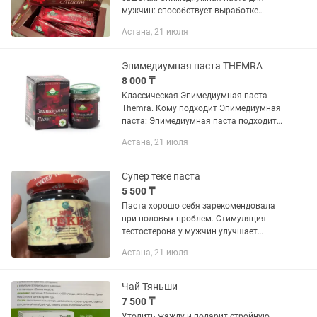
мужчин: способствует выработке
тестостерона, что положительно
Астана, 21 июля
сказывается на мужском либидо и
улучшает потенцию. Также продукт...
Эпимедиумная паста THEMRA
8 000 ₸
Классическая Эпимедиумная паста
Themra. Кому подходит Эпимедиумная
паста: Эпимедиумная паста подходит
для мужчин и для женщин старше 18
Астана, 21 июля
лет, она полезна абсолютно здоровым
людям и для тех, у кого...
Супер теке паста
5 500 ₸
Паста хорошо себя зарекомендовала
при половых проблем. Стимуляция
тестостерона у мужчин улучшает
потенцию, предотвращает развитие
Астана, 21 июля
болезней мочеполовой системы и
повышает активность
сперматозоидов....
Чай Тяньши
7 500 ₸
Утолить жажду и подарит стройную