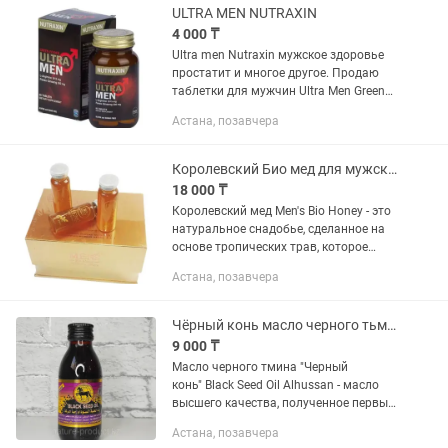
гипертонической болезни и...
ULTRA MEN NUTRAXIN
4 000 ₸
Ultra men Nutraxin мужское здоровье
простатит и многое другое. Продаю
таблетки для мужчин Ultra Men Green
Power с Женьшенем от Nutraxin
Астана, позавчера
Оригинал 100% - это супер формула
для лечения, восстановления и...
Королевский Био мед для мужского здоровья Mens Bio Honey Drs Secret
18 000 ₸
Королевский мед Men's Bio Honey - это
натуральное снадобье, сделанное на
основе тропических трав, которое
является мощным натуральным
Астана, позавчера
средством для усиления потенции,
увеличения сексуального желания...
Чёрный конь масло черного тьмина
9 000 ₸
Масло черного тмина "Черный
конь" Black Seed Oil Alhussan - масло
высшего качества, полученное первым
холодным отжимом. Не для экспорта,
Астана, позавчера
произведен для внутренного рынка