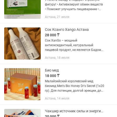
фигуру! • Активизирует обмен веществ
• Поможет улучшить пищеварение •
Позволит снизить уровень
Астана, 21 июля
холестерина в крови • Защитит от
гипертонической болезни и...
Сок Ксанго Xango Астана
28 000 ₸
Сок XanGo – мощный
антиоксидантный, натуральный
пищевой продукт, не является Бадом
или лекарством. Он не содержит
Астана, 18 июля
искусственных ароматов, может
спокойно употребляться даже
диабетиками и...
Био мед
18 000 ₸
Малайзийский королевский мед
биомед Men's Bio Honey Dr's Secret (1х20
гр). Для потенции, долгой эрекции, для
энергии, мужского здоровья,
Астана, 14 июля
тестостерона. Оригинал🤩 1
упаковка-25000 тг( . 10 шт) 1...
Чакшир источник силы и энергии! Натуральный продукт для поддержки
20 000 ₸