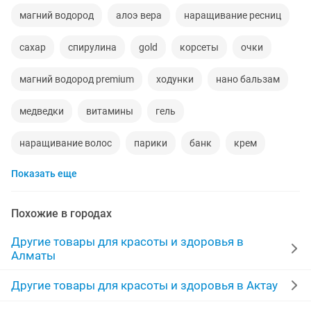
магний водород
алоэ вера
наращивание ресниц
сахар
спирулина
gold
корсеты
очки
магний водород premium
ходунки
нано бальзам
медведки
витамины
гель
наращивание волос
парики
банк
крем
Показать еще
памперсы взрослые
коллаген
чай
кальций
капсула
косметика
витамины iherb
пояс
Похожие в городах
натуральные волосы
прополис
маникюр
Другие товары для красоты и здоровья в
Алматы
король кожи
наращивание ногтей
паста
Другие товары для красоты и здоровья в Актау
здоровье
даю работу
бад
тест полоски