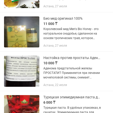
Позволит снизить уровень
Астана, 27 июля
холестерина в крови • Защитит от
гипертонической болезни и...
Био мед оригинал 100%
11 000 ₸
Королевский мед Men's Bio Honey - это
натуральное снадобье, сделанное на
основе тропических трав, которое
является мощным натуральным
Астана, 27 июля
средством для усиления потенции,
увеличения сексуального желания...
Настойка против простаты Аденома предстательной железы ПРОСТАТИТ
10 000 ₸
Аденома предстательной железы
ПРОСТАТИТ Применяется при лечении
мочеполовой системы, снимает
воспаление предстательной железы,
Астана, 22 июля
обладает противоопухолевым
действие повышает тонус, усиливает
потенцию,...
Турецкая эпимедиумная паста для мужского здоровья
6 000 ₸
Турецкая паста. В удобных упаковках, в
сашетах. Эпимедиумная паста для