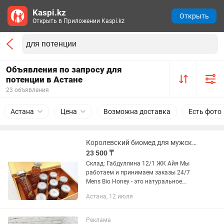
Kaspi.kz
Открыть
Открыть в Приложении Kaspi.kz
Объявления по запросу для
потенции в Астане
23 объявления
Астана
Цена
Возможна доставка
Есть фото
Королевский биомед для мужской потенции Mens Bio Honey
23 500 ₸
Склад: Габдуллина 12/1 ЖК Айя Мы
работаем и принимаем заказы 24/7
Mens Bio Honey - это натуральное
снадобье, сделанное на основе
Астана, 12 июля
тропических трав, которое является
мощным натуральным средством
для...
Реклама