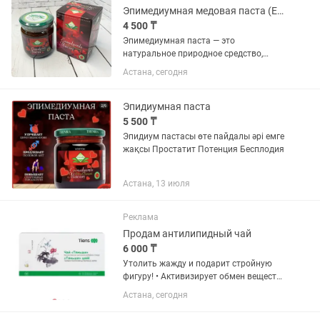
Эпимедиумная медовая паста (Epimedyumlu Macun) Themra
4 500 ₸
Эпимедиумная паста — это
натуральное природное средство,
обладающее комплексным
Астана, сегодня
воздействием на организм мужчин и
женщин, выражающимся в выделении
тестостерона у мужчин и эстрогена у
Эпидиумная паста
женщин, что...
5 500 ₸
Эпидиум пастасы өте пайдалы әрі емге
жақсы Простатит Потенция Бесплодия
Астана, 13 июля
Реклама
Продам антилипидный чай
6 000 ₸
Утолить жажду и подарит стройную
фигуру! • Активизирует обмен веществ
• Поможет улучшить пищеварение •
Астана, сегодня
Позволит снизить уровень
холестерина в крови • Защитит от