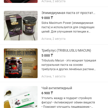
Астана, 2 августа
комфорт — снятие сухости, воспалений
и усталости —...
Эпимедиумная паста от простатита
9 000 ₸
Sidra Maximum Power (эпимедиумная
паста) и используется для следующих
целей: Для улучшения потенции и
повышения либидо (усиливает
Астана, 2 августа
выработку тестостерона). Для лечения
половых расстройств у мужчин и...
Трибулус (TRIBULUSLU MACUN)
5 000 ₸
Tribuluslu Macun - это мощная турецкая
натуральная паста на основе
трибулуса и других лечебных растений-
афродизиаков, способных
Астана, 1 августа
максимально эффективно улучшить
здоровье и сексуальную функцию у
мужчин...
Чай антилипидный
6 900 ₸
Утолить жажду и подарит стройную
фигуру! • Активизирует обмен веществ
• Поможет улучшить пищеварение •