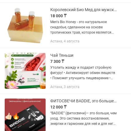
Саудовской Аравии. Показания...
Королевский Био Мед для мужского здоровья.MENS BIO HONEY DRS SECRET
18 000 ₸
Men's Bio Honey - это натуральное
снадобье, сделанное на основе
тропических трав, которое является
мощным натуральным средством для
Астана, 4 августа
усиления потенции, увеличения
сексуального желания и укрепления...
Чай Тяньши
7 300 ₸
Утолить жажду и подарит стройную
фигуру! • Активизирует обмен веществ
• Поможет улучшить пищеварение •
Позволит снизить уровень
Астана, 3 августа
холестерина в крови • Защитит от
гипертонической болезни и...
ФИТОСВЕЧИ BADDIE, это больше, чем уход. это система восстановления для неё
12 000 ₸
“BADDIE” (фитосвечи)— это больше, чем
уход. Это система восстановления,
энергии и гармонии для неё и для него.
💃 Для неё: — гормональный баланс и