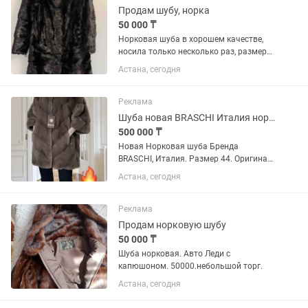
Продам шубу, норка
50 000 ₸
Норковая шуба в хорошем качестве,
носила только несколько раз, размер
42-44
Астана, сегодня
Реклама
Шуба новая BRASCHI Италия норковая
500 000 ₸
Новая Норковая шуба Бренда
BRASCHI, Италия. Размер 44. Оригинал.
Отличный вариант как подарок на
Астана, сегодня
Құдалық, Юбилей или другой праздник.
Брендированный пакет, чехол и
плечики, все этикетки на месте,...
Реклама
Продам норковую шубу
50 000 ₸
Шуба норковая. Авто Леди с
капюшоном. 50000.небольшой торг.
Астана, сегодня