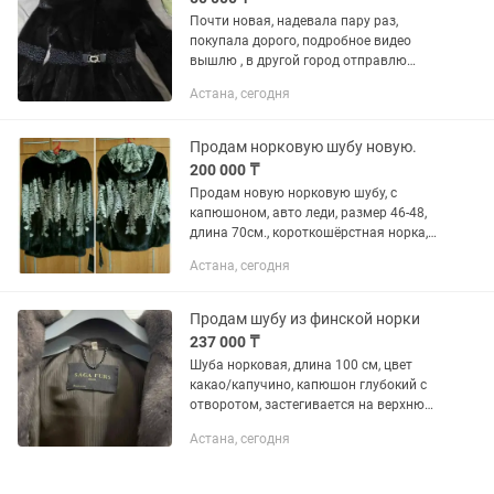
Почти новая, надевала пару раз,
покупала дорого, подробное видео
вышлю , в другой город отправлю
только после 100% оплаты
Астана, сегодня
Продам норковую шубу новую.
200 000 ₸
Продам новую норковую шубу, с
капюшоном, авто леди, размер 46-48,
длина 70см., короткошёрстная норка,
густой красивый мех, необычная
Астана, сегодня
интересная расцветка темно
коричневого - пепельного цвета, два...
Продам шубу из финской норки
237 000 ₸
Шуба норковая, длина 100 см, цвет
какао/капучино, капюшон глубокий с
отворотом, застегивается на верхнюю
пуговицу и крючки вдоль вниз,
Астана, сегодня
кожаный пояс в комплекте. SagaFurs -
это финская выделка шкурок...