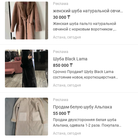
Реклама
женский шуба натуральной овчиной с норковым воротником
30 000 ₸
Женская шуба пальто натуральной
овчиной с норковым воротником ,
новый
Астана, сегодня
Реклама
Шуба Black Lama
850 000 ₸
Срочно Продам!! Шубу Black Lama
состояние новое, короткошерстная
шуба с плотным мехом Цвет: черный
Астана, сегодня
бриллиант Выкупали прямиком из
Греции, не подошел размер Отличный
вариант в подарок или на приданое...
Реклама
Продам белую шубу Альпака
55 000 ₸
Продам двухсторонняя белая шуба
Альпака, одевала 1-2 раза. Покупала
за 90.000
Астана, сегодня