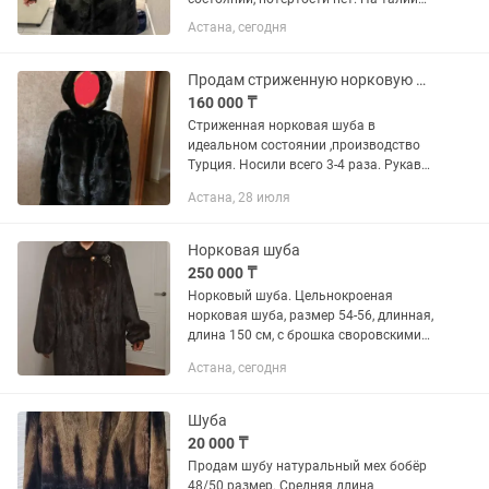
есть кулисы что можно регулировать,
Астана, сегодня
цвет мокко. По цене договоримся
Продам стриженную норковую шубу
160 000 ₸
Стриженная норковая шуба в
идеальном состоянии ,производство
Турция. Носили всего 3-4 раза. Рукава
трансформер. Размер 44.
Астана, 28 июля
Норковая шуба
250 000 ₸
Норковый шуба. Цельнокроеная
норковая шуба, размер 54-56, длинная,
длина 150 см, с брошка своровскими
камнями.
Астана, сегодня
Шуба
20 000 ₸
Продам шубу натуральный мех бобёр
48/50 размер. Средняя длина