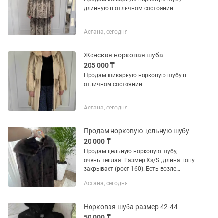
длинную в отличном состоянии
Астана, сегодня
Женская норковая шуба
205 000 ₸
Продам шикарную норковую шубу в
отличном состоянии
Астана, сегодня
Продам норковую цельную шубу
20 000 ₸
Продам цельную норковую шубу,
очень теплая. Размер Xs/S , длина попу
закрывает (рост 160). Есть возле
кармана протертости от сумки. Торг
Астана, сегодня
уместен
Норковая шуба размер 42-44
50 000 ₸