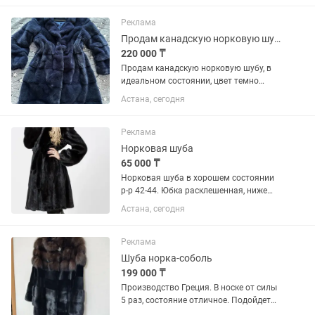
Реклама
Продам канадскую норковую шубу
220 000 ₸
Продам канадскую норковую шубу, в
идеальном состоянии, цвет темно
синий, английский воротник, размер
Астана, сегодня
44-46, прямой крой, в отличном
состоянии без потертостей. Цена
250.000 торг будет
Реклама
Норковая шуба
65 000 ₸
Норковая шуба в хорошем состоянии
р-р 42-44. Юбка расклешенная, ниже
колен, с норковым поясом (отдельно
Астана, сегодня
покупали за 100$), добротный
капюшон. Отличный подарок на Новый
год или день рождения. Торг...
Реклама
Шуба норка-соболь
199 000 ₸
Производство Греция. В носке от силы
5 раз, состояние отличное. Подойдет
на S-М размеры. Торг уместен