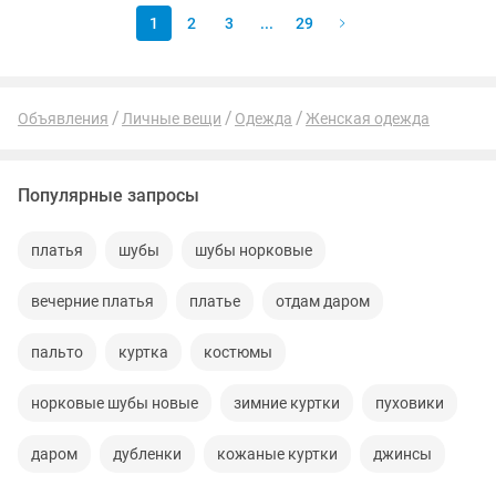
1
2
3
...
29
Объявления
Личные вещи
Одежда
Женская одежда
Популярные запросы
платья
шубы
шубы норковые
вечерние платья
платье
отдам даром
пальто
куртка
костюмы
норковые шубы новые
зимние куртки
пуховики
даром
дубленки
кожаные куртки
джинсы