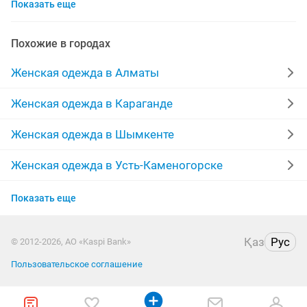
Показать еще
шубы мутон
выпускные платья
жилетки
лыжный костюм
меха
производство
Похожие в городах
куртки женские
пальто женские
Женская одежда в Алматы
меховые жилетки
халаты
платья на прокат
Женская одежда в Караганде
брюки
зимние пуховики
кардиган
одежда
Женская одежда в Шымкенте
дубленки женские
парка куртка
юбка
Женская одежда в Усть-Каменогорске
Женская одежда в Актобе
пиджаки
кофты
отдадим
Показать еще
Женская одежда в Актау
дубленки натуральные
женские зимние куртки
Қаз
Рус
© 2012-2026, АО «Kaspi Bank»
Женская одежда в Павлодаре
женские платья
Пользовательское соглашение
Женская одежда в Уральске