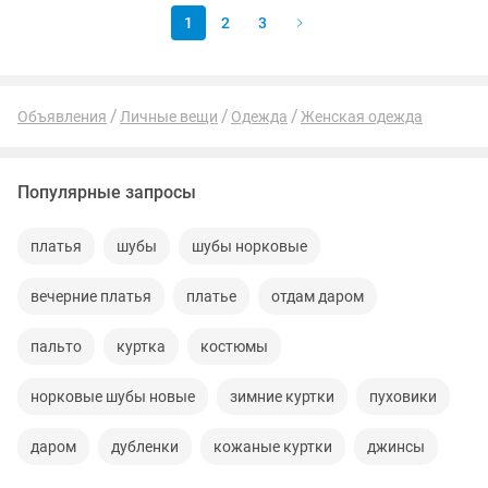
1
2
3
Объявления
Личные вещи
Одежда
Женская одежда
Популярные запросы
платья
шубы
шубы норковые
вечерние платья
платье
отдам даром
пальто
куртка
костюмы
норковые шубы новые
зимние куртки
пуховики
даром
дубленки
кожаные куртки
джинсы