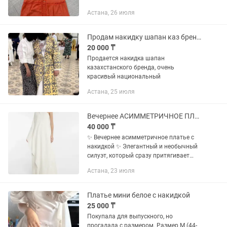
Астана, 26 июля
Продам накидку шапан каз бренда
20 000 ₸
Продается накидка шапан
казахстанского бренда, очень
красивый национальный
Астана, 25 июля
Вечернее АСИММЕТРИЧНОЕ ПЛАТЬЕ С НАКИДКОЙ
40 000 ₸
✨ Вечернее асимметричное платье с
накидкой ✨ Элегантный и необычный
силуэт, который сразу притягивает
взгляд 🤍 Лёгкая струящаяся ткань
Астана, 23 июля
красиво садится по фигуре и создаёт
эффект дорогого образа. ▪️...
Платье мини белое с накидкой
25 000 ₸
Покупала для выпускного, но
прогадала с размером. Размер М (44-