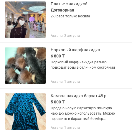
Заказан с...
Платье с накидкой
Договорная
2-3 раза только носила
Астана, 2 августа
Норковый шарф накидка
6 800 ₸
Норковый шарф накидка размер
подходит всем в отличном состоянии
Астана, 1 августа
Камзол-накидка бархат 48 р
5 000 ₸
Продаю новую бархатную, женскую
накидку можно использовать. Можно
перешить в бархатный бомбер.
Продаю так как не ношу. Ручная
Астана, 1 августа
работа, внутренний подклад из