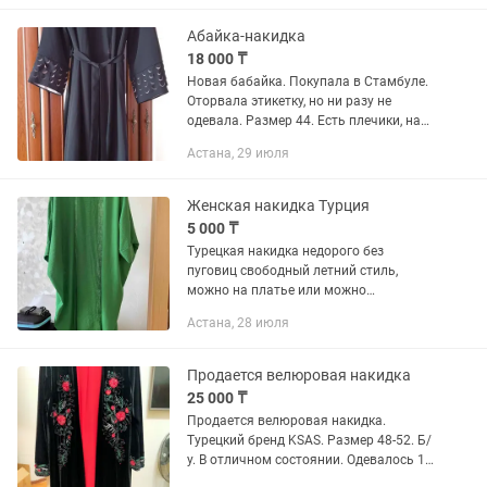
натурального штапеля. Подойдет на
46...
Абайка-накидка
18 000 ₸
Новая бабайка. Покупала в Стамбуле.
Оторвала этикетку, но ни разу не
одевала. Размер 44. Есть плечики, на
замке, с поясом. На рукавах и на
Астана, 29 июля
подоле есть красивые узоры.
Женская накидка Турция
5 000 ₸
Турецкая накидка недорого без
пуговиц свободный летний стиль,
можно на платье или можно
миксовать для стиля с другой
Астана, 28 июля
одеждой. Продам срочно
Продается велюровая накидка
25 000 ₸
Продается велюровая накидка.
Турецкий бренд KSAS. Размер 48-52. Б/
у. В отличном состоянии. Одевалось 1
раз на мероприятие. Торг