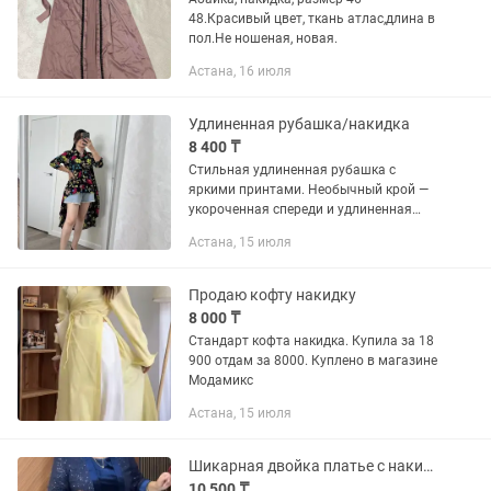
48.Красивый цвет, ткань атлас,длина в
пол.Не ношеная, новая.
Астана, 16 июля
Удлиненная рубашка/накидка
8 400 ₸
Стильная удлиненная рубашка с
яркими принтами. Необычный крой —
укороченная спереди и удлиненная
сзади — делает образ современным и
Астана, 15 июля
эффектным. Благодаря сочетанию
множества ярких оттенков легко...
Продаю кофту накидку
8 000 ₸
Стандарт кофта накидка. Купила за 18
900 отдам за 8000. Куплено в магазине
Модамикс
Астана, 15 июля
Шикарная двойка платье с накидкой
10 500 ₸