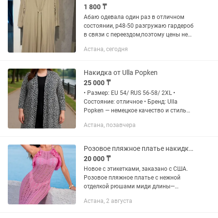
1 800 ₸
Абаю одевала один раз в отличном
состоянии, р48-50 разгружаю гардероб
в связи с переездом,поэтому цены не
дорогие.
Астана, сегодня
Накидка от Ulla Popken
25 000 ₸
• Размер: EU 54/ RUS 56-58/ 2XL •
Состояние: отличное • Бренд: Ulla
Popken — немецкое качество и стиль
для plus size • Цвет: черно-белый
Астана, позавчера
леопард • Фасон: прямой, удлиненный
спереди Фото на модели...
Розовое пляжное платье накидка сетка ажурная
20 000 ₸
Новое с этикетками, заказано с США.
Розовое пляжное платье с нежной
отделкой рюшами миди длины—
воплощение нежности и
Астана, 2 августа
женственности! 100% вискоза-
качество на высоте. Размер- S (42-44).