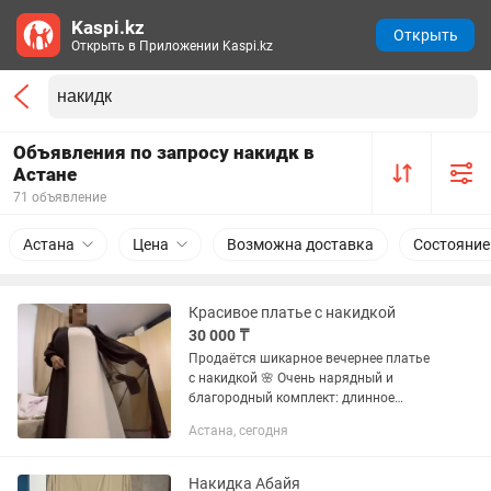
Kaspi.kz
Открыть
Открыть в Приложении Kaspi.kz
Объявления по запросу накидк в
Астане
71 объявление
Астана
Цена
Возможна доставка
Состояние
Красивое платье с накидкой
30 000 ₸
Продаётся шикарное вечернее платье
с накидкой 🌸 Очень нарядный и
благородный комплект: длинное
платье нежного молочного цвета и
Астана, сегодня
лёгкая воздушная накидка глубокого
шоколадного оттенка. Ворот украшен...
Накидка Абайя