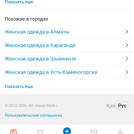
Показать еще
шубы мутон
выпускные платья
жилетки
лыжный костюм
меха
производство
Похожие в городах
куртки женские
пальто женские
Женская одежда в Алматы
меховые жилетки
халаты
платья на прокат
Женская одежда в Караганде
брюки
женская
зимние пуховики
кардиган
Женская одежда в Шымкенте
одежда
дубленки женские
парка куртка
Женская одежда в Усть-Каменогорске
Женская одежда в Актобе
юбка
пиджаки
кофты
отдадим
Показать еще
Женская одежда в Семее
шуба песец
дубленки натуральные
Қаз
Рус
© 2012-2026, АО «Kaspi Bank»
Женская одежда в Уральске
Пользовательское соглашение
Женская одежда в Атырау