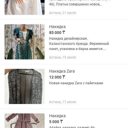
46). Платье совершенно новое,
фирменный пакет до сих пор остался.
Астана, 21 июля
Стоило 45 000 тг, отдаю за 25 000
тенге.
Накидка
85 000 ₸
Накидка дизайнерская.
Казахстанского бренда. Фирменный
пакет, упаковка и бирка имеется.
Подойдет на подарок
Астана, 19 июля
Накидка Zara
12 000 ₸
Новая накидка Zara с пайетками
Астана, 17 июля
Накидка
5 000 ₸
Абайка, накидка, размер 46-