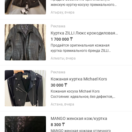
женскую куртку-косуху премиального
бренда Philipp Plein. Эксклюзивная
Атырау, вчера
подиумная коллекция Monogram Mania
(сезон FW23).Главная фишка модели —
сплошное глубокое...
Реклама
Куртка ZILLI Люкс крокодиловая кожа
1 700 000 ₸
Продаётся оригинальная кожаная
куртка премиального бренда ZILLI
(Франция). 100% подлинник,
Алматы, вчера
высочайшее качество кожи и
исполнения — уровень люкс.
Покупалась за 10 000 $, состояние как
Реклама
новое.
Кожаная куртка Michael Kors
30 000 ₸
Кожаная косуха Michael Kors
Состояние: идеальное, без дефектов,
потертостей и повреждений. Очень
Астана, вчера
стильная и актуальная модель
отлично сидит и подходит под любой
образ: от casual до более дерзкого...
MANGO женская кож/куртка
8 300 ₸
MANGO женская кожзам отличного