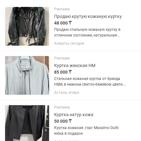
Реклама
Продаю крутую кожаную куртку
48 000 ₸
Продаю стильную кожаную куртку в
отличном состоянии, натуральная
кожа , размер38- 40.Выделка кожи-
Алматы, сегодня
супер! Брали дорого!
Реклама
Куртка женская HM
85 000 ₸
Стильная кожаная куртка от бренда
H&M, в нежном светло-бежевом цвете.
Размер XS Натуральная кожа 100%
Астана, вчера
Made in Turkey ! Новая с этикеткой,
возможен равноценный обмен.
Покупался за 119 000тг
Реклама
Куртка натур кожа
50 000 ₸
Куртка кожаная ,торг Massimo Dutti
юбка в подарок