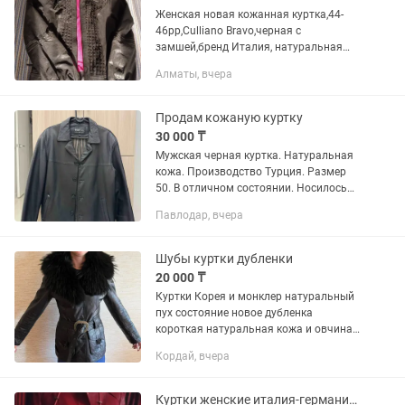
Женская новая кожанная куртка,44-
46рр,Culliano Bravo,черная с
замшей,бренд Италия, натуральная
мягкая кожа качественная ,мягкая и
Алматы, вчера
плотная,сидит отлично.одевала 1
раз.спереди и сзади замшевая...
Продам кожаную куртку
30 000 ₸
Мужская черная куртка. Натуральная
кожа. Производство Турция. Размер
50. В отличном состоянии. Носилось
пару раз.
Павлодар, вчера
Шубы куртки дубленки
20 000 ₸
Куртки Корея и монклер натуральный
пух состояние новое дубленка
короткая натуральная кожа и овчина
жилетка натуральный песец шубка
Кордай, вчера
кролик+лиса куртка мутон lasagrada
Куртки женские италия-германия Размер 44 , 46 , 48