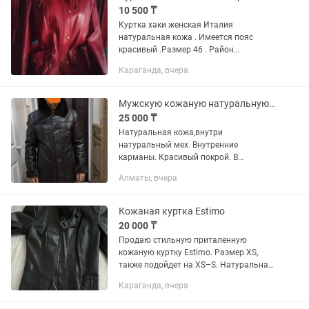
10 500 ₸
Куртка хаки женская Италия
натуральная кожа . Имеется пояс
красивый .Размер 46 . Район
юбилейного. курточка короткая с
Караганда, вчера
трикотажными рукавами новая
Германия 44- 46 размер, Красная
10.000 у натуральная...
Мужскую кожаную натуральную зимнюю куртку
25 000 ₸
Натуральная кожа,внутри
натуральный мех. Внутренние
карманы. Красивый покрой. В
отличном состоянии.тел.
Алматы, вчера
Кожаная куртка Estimo
20 000 ₸
Продаю стильную приталенную
кожаную куртку Estimo. Размер XS,
также подойдет на XS–S. Натуральная
кожа, приталенный фасон, красиво
Караганда, вчера
сидит по фигуре, в идеальном
состоянии, без потертостей и