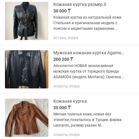
дефектов....
Кожаная куртка размер S
30 000 ₸
Кожаная куртка из натуральной кожи
Стильная и оригинальная модель с
поясом и акцентными карманами.
Смотрится дорого, подчёркивает
Астана, вчера
талию, подойдёт на каждый день и на
выход. Цена: 70 000 тг, есть...
Мужская кожаная куртка Agamoda (Турция)
200 200 ₸
Абсолютно НОВАЯ эксклюзивная
мужская куртка от турецкого бренда
AGAMODA (модель Montana). Оригинал,
привезена из Турции.Ни разу не
Алматы, вчера
надевалась, идеальный магазинный
сохран. Все оригинальные
фабричные...
Кожаная куртка
35 000 ₸
Мягкая телячья кожа, новая без
этикетки, покупалось в Турции, фирма
Leonardo, размер указан М
(маломерит), подойдет на S
Алматы, вчера