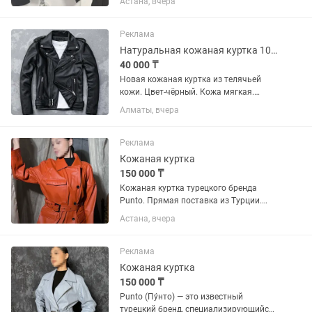
Астана, вчера
Реклама
Натуральная кожаная куртка 100%.
40 000 ₸
Новая кожаная куртка из телячьей
кожи. Цвет-чёрный. Кожа мягкая.
Выглядит очень стильно. Размер 50-
Алматы, вчера
52.Осень-весна. Высококачественные
замки YKK. Цена за наличный расчет.
Торга нет!
Реклама
Кожаная куртка
150 000 ₸
Кожаная куртка турецкого бренда
Punto. Прямая поставка из Турции.
Новый товар в чехле. Кожа телячья
Астана, вчера
100 % Размер С/М за счет свободного
кроя, свободный крой.
Реклама
Кожаная куртка
150 000 ₸
Punto (Пу́нто) — это известный
турецкий бренд, специализирующийся