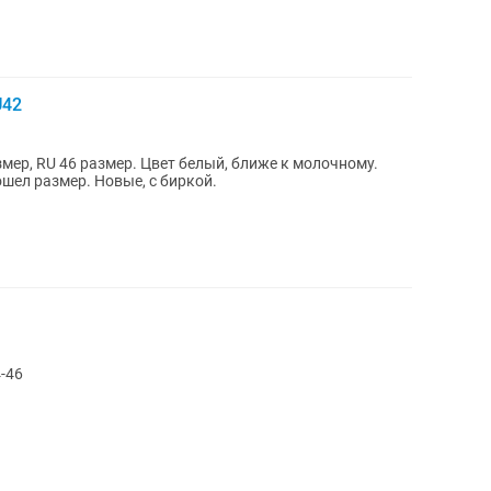
U42
змер, RU 46 размер. Цвет белый, ближе к молочному.
ошел размер. Новые, с биркой.
-46