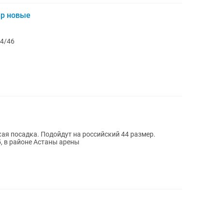
ер новые
 Размер 44/46
ая посадка. Подойдут на российский 44 размер.
с: Туран 46/5, в районе Астаны арены