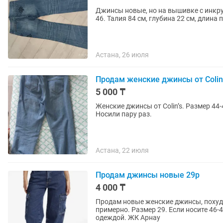
Джинсы новые, но на вышивке с инкру
46. Талия 84 см, глубина 22 см, длина 
Астана, 26 июля
Продам женские джинсы от Colins
5 000 ₸
Женские джинсы от Colin’s. Размер 44-46. Удобная 
Носили пару раз.
Астана, 22 июля
Продам джинсы новые 29р
4 000 ₸
Продам новые женские джинсы, похуде
примерно. Размер 29. Если носите 46-
одеждой. ЖК Арнау