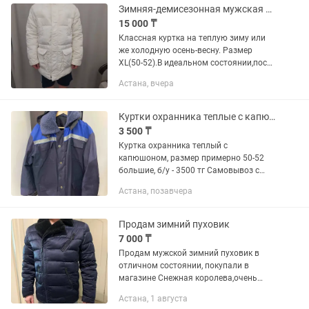
Зимняя-демисезонная мужская куртка
15 000 ₸
Классная куртка на теплую зиму или
же холодную осень-весну. Размер
XL(50-52).В идеальном состоянии,после
химчистки. Отличная куртка. Фирма
Астана, вчера
KOTON. Уступлю за доставку немного
Куртки охранника теплые с капюшоном за
3 500 ₸
Куртка охранника теплый с
капюшоном, размер примерно 50-52
большие, б/у - 3500 тг Самовывоз с
Юго-Востока
Астана, позавчера
Продам зимний пуховик
7 000 ₸
Продам мужской зимний пуховик в
отличном состоянии, покупали в
магазине Снежная королева,очень
красивая куртка, размер 50-52
Астана, 1 августа