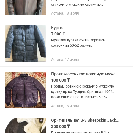
стильную мужскую куртку из
натуральной кожи бренда Punto.
Астана, 18 июля
Куплена в Анталии (Турция),
абсолютно новая, ни разу не носилась,
с заводской...
Куртка
7 000 ₸
Мужская куртка очень хорошем
состоянии 50-52 размер
Астана, 17 июля
Продам осеннюю кожаную мужскую куртку пр-ва Турция
100 000 ₸
Продам осеннюю кожаную мужскую
куртку пр-ва Турция. Оригинал 100%.
Кожа синего цвета. Размер 50-52,
длина 70. Цена была 180000тг. г.
Астана, 16 июля
Астана
Оригинальная B-3 Sheepskin Jacket Cockpit USA новая дубленка куртка авиатор
350 000 ₸
Продаю легендарную куртку B-3 от