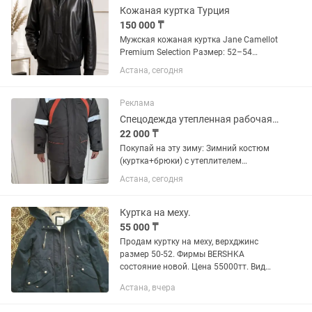
Кожаная куртка Турция
150 000 ₸
Мужская кожаная куртка Jane Camellot
Premium Selection Размер: 52–54
Материал: 100% натуральная кожа
Астана, сегодня
Производство: Турция Состояние:
новая, с оригинальными бирками.
Элегантная мужская куртка...
Реклама
Спецодежда утепленная рабочая, костюм зимний 52 р-р
22 000 ₸
Покупай на эту зиму: Зимний костюм
(куртка+брюки) с утеплителем
холлофайбер. Теплый, прочный и
Астана, сегодня
удобный. Светоотражающие полосы,
капюшон, карманы Размер 52,
состояние новое, с бирками....
Куртка на меху.
55 000 ₸
Продам куртку на меху, верхджинс
размер 50-52. Фирмы BERSHKA
состояние новой. Цена 55000тт. Вид
как на фото. Есть небольшой торг.
Астана, вчера