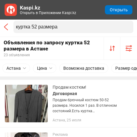
Kaspi.kz
Открыть
Открыть в Приложении Kaspi.kz
Объявления по запросу куртка 52
размера в Астане
23 объявления
Астана
Цена
Возможна доставка
Размер о
Продам костюм!
Договорная
Продам брючный костюм 50-52
размера. Носился 1 раз. В отличном
состояний.Есть куртка
двухсторонняя,дубленка,рубашки.
Астана, 25 июля
Реклама