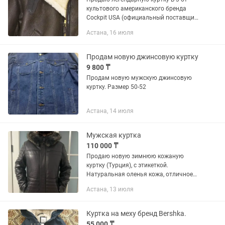
культового американского бренда
Cockpit USA (официальный поставщик
ВВС США). Это не реплика и не масс-
Астана, 16 июля
маркет, а вещь экстра-класса для тех,
кто ценит аутентичный...
Продам новую джинсовую куртку
9 800 ₸
Продам новую мужскую джинсовую
куртку. Размер 50-52
Астана, 14 июля
Мужская куртка
110 000 ₸
Продаю новую зимнюю кожаную
куртку (Турция), с этикеткой.
Натуральная оленья кожа, отличное
качество. Очень тёплая и стильная. Ни
Астана, 13 июля
разу не надета. Идеальный кит для
кудалыка или подарка. Размер:...
Куртка на меху бренд Bershka.
55 000 ₸