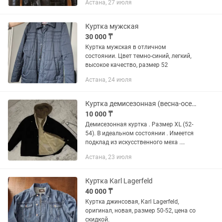
Астана, 27 июля
Куртка мужская
30 000 ₸
Куртка мужская в отличном
состоянии. Цвет темно-синий, легкий,
высокое качество, размер 52
Астана, 24 июля
Куртка демисезонная (весна-осень)
10 000 ₸
Демисезонная куртка . Размер XL (52-
54). В идеальном состоянии . Имеется
подклад из искусственного меха .
Очень теплая . Носил только одну
Астана, 23 июля
осень. Причина продажи : не подходит
размер .
Куртка Karl Lagerfeld
40 000 ₸
Куртка джинсовая, Karl Lagerfeld,
оригинал, новая, размер 50-52, цена со
скидкой.