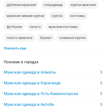
дубленки мужские
спецодежда
куртки мужские
мужские зимние куртки
куртка
костюмы
футболки
пальто
мужские костюмы
пальто мужское
бушлат
кожаные куртки
Показать еще
зимние куртки
джинсы мужские
берцы
одежда
рубашки
кожаные куртки мужские
Похожие в городах
дубленки
пуховики
ветровки
форма
Мужская одежда в Алматы
спортивный костюм мужской
джинсы
Мужская одежда в Караганде
пиджак мужской
спортивные костюмы
adidas
Мужская одежда в Усть-Каменогорске
мужские пуховики
камуфляж
мужские шубы
Мужская одежда в Актобе