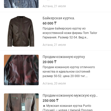
Астана, 21 июля
Байкерская куртка.
60 000 ₸
Продам байкерскую куртку из
искусственной кожи фирмы Tom Tailor
Германия. Размер 52-54. Вид и
описание как на фото. Куртка в чехле и
Астана, 21 июля
с плечиками. Цена 60000тт, есть
небольшой торг.
Продам кожанную куртку
20 000 ₸
Продам кожанную куртку отличного
качества в идеальном состояний
размер 50-52. цена 20 000 тнг.
покупалась намного дороже.
Астана, 20 июля
Продам кожанную мужскую куртку куплена в Турции
250 000 ₸
🔥 Мужская кожаная куртка Punto
(Турция) — новая с биркой Продаю