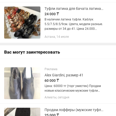
Туфли латина для бачата латина танго сальса
24 000 ₸
В наличии латина туфли. Каблук
5.5/7.5/8.5/9см. Цвета, модели разные.
размеры от 34 до 41. Цена 24.000
Адрес: Калдаякова 4, Xpress fitness,
Астана, 14 июля
шоу рум
Вас могут заинтересовать
Реклама
Alex Giardini, размер 41
60 000 ₸
Цена: 60000 тг (торг уместен) Продам
новые классические мужские туфли
Alex Giardini Бренд: Alex Giardini (Italy
Алматы, сегодня
Design) Размер: 41 Цвет: черный
Состояние: Новый В фирменной
коробке. Отлично подойдут...
Продам лофферы (мужские туфли)
25 000 ₸