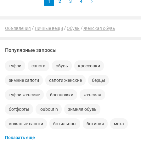
1
2
3
4
Объявления
Личные вещи
Обувь
Женская обувь
Популярные запросы
туфли
сапоги
обувь
кроссовки
зимние сапоги
сапоги женские
берцы
туфли женские
босоножки
женская
ботфорты
louboutin
зимняя обувь
кожаные сапоги
ботильоны
ботинки
меха
Показать еще
кроссовки женские
новые женские