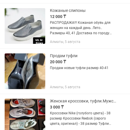
Кожаные слипоны
12 000 ₸
РАСПРОДАЖА!!! Кожаная обувь для
женщин на каждый день. Лето..
Размеры 40, 41 Доставка по городу
Алматы Пишите сюда или на #слипоны
Алматы, 5 августа
#кроссовки #туфли #лоферы
Продам туфли
20 000 ₸
Продам новые туфли размер 40-41
Алматы, 5 августа
Женская кроссовки, туфли.Мужские туфли
3 000 ₸
Кроссовки Nike (голубого цвета) - 38
размер Кроссовки Reebok (серого
цвета, оригинал) - 38 размер Туфли
мужские ( кожаные)- 41 Белые