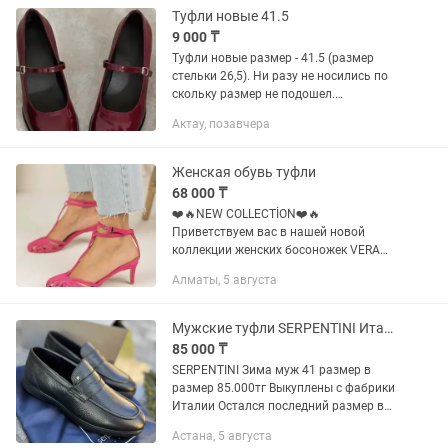
маленький
Туфли новые 41.5
9 000 ₸
Туфли новые размер - 41.5 (размер
стельки 26,5). Ни разу не носились по
скольку размер не подошел.
Комфортные и удобные в носке,
Актау, позавчера
идеальной высоты каблук не слишком
высокий и не слишком маленький
Женская обувь туфли
68 000 ₸
❤️🔥NEW COLLECTİON❤️🔥
Приветствуем вас в нашей новой
коллекции женских босоножек VERA
снаружи эко, а внутри натуральные!
Алматы, 5 августа
Эти босоножки сочетают в себе
элегантный внешний вид. Они
выглядят прекрасно....
Мужские туфли SERPENTINI Италия Зима 41 размер
85 000 ₸
SERPENTINI Зима муж 41 размер в
размер 85.000тг Выкуплены с фабрики
Италии Остался последний размер в
наличии
Астана, 5 августа