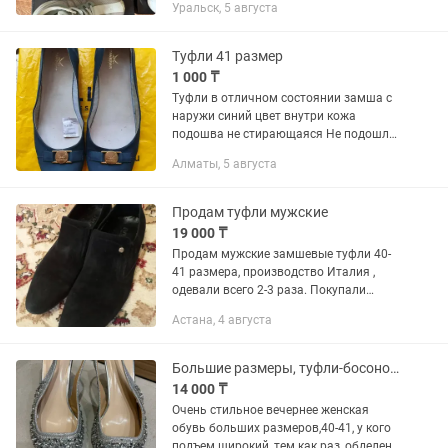
Уральск, 5 августа
босоножки (кожаные )- 37 Кроссовки
adidas - 38 Коричневые...
Туфли 41 размер
1 000 ₸
Туфли в отличном состоянии замша с
наружи синий цвет внутри кожа
подошва не стирающаяся Не подошли
по глубине пятки находится Тастак2
Алматы, 5 августа
Продам туфли мужские
19 000 ₸
Продам мужские замшевые туфли 40-
41 размера, производство Италия ,
одевали всего 2-3 раза. Покупали
дорого. Состояние новых. Удобные,
Астана, 4 августа
мягкие, стильные
Большие размеры, туфли-босоножки с острым носом, 41
14 000 ₸
Очень стильное вечернее женская
обувь больших размеров,40-41, у кого
подъем широкий, тем как раз ,обделен