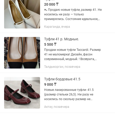
20 000 ₸
👠 Продаю новые туфли, размер 41. Не
носились ни разу — только
примерялись. Состояние идеальное,
без каких-либо дефектов. Отличный
Караганда, вчера
вариант для любого случая. По всем
вопросам пишите в личные
сообщения.
Туфли 41 р. Модные.
5 500 ₸
Продам новые туфли Taccardi. Размер
41 не маломерка! Дизайн, фасон
современный, модный. ! Возврата,
обмена нет! Самовывоз мкрн. Каратал
Талдыкорган, позавчера
55. ! Бесплатная доставка по мкрн.
Каратал! Материалы:...
Туфли бордовые 41.5
9 000 ₸
Новые лакированные туфли- 41.5
(размер стельки 26,5). Ни разу не
носились по скольку размер не
подошел. Комфортные и удобные в
Актау, позавчера
носке, идеальной высоты каблук не
слишком высокий и не слишком