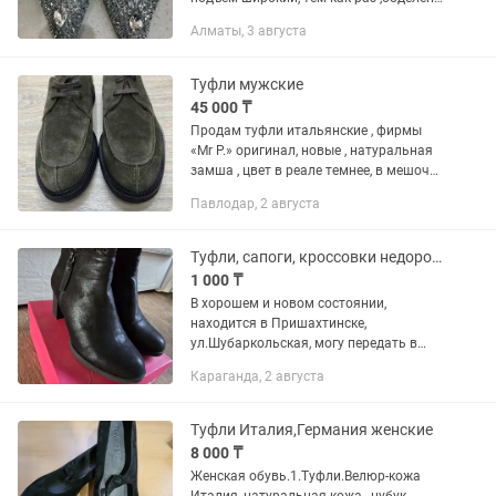
стеклянными бусинками, каблук
Алматы, 3 августа
высотой 9 см(фото /7),
устойчивый.,цвет серебристый .Цена...
Туфли мужские
45 000 ₸
Продам туфли итальянские , фирмы
«Mr P.» оригинал, новые , натуральная
замша , цвет в реале темнее, в мешочке
запасные шнурки, куплены в
Павлодар, 2 августа
европейском интернет- магазине.
Размер 41 ЦЕНА 45 000 тг,...
Туфли, сапоги, кроссовки недорого женская обувь 41 размера
1 000 ₸
В хорошем и новом состоянии,
находится в Пришахтинске,
ул.Шубаркольская, могу передать в
город в район рынка. ТОЛЬКО ПИШИТЕ
Караганда, 2 августа
неудобно говорить) Рассмотрю обмен.
Цену уточняйте, продам дешево, чтобы
не...
Туфли Италия,Германия женские
8 000 ₸
Женская обувь.1.Туфли.Велюр-кожа