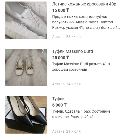
Летние кожаные кроссовки 40р
15 000 ₸
Продам новые кожаные туфли/
полуботинки Alessio Nesca Comfort.
Размер указан 41, по факту больше 40
Натуральная кожа Белый
Астана, 28 июля
универсальный цвет Производство:
Турция Очень мягкие и комфортные,
смотрятся...
Туфли Massimo Dutti
25 000 ₸
Туфли Massimo Dutti размер 41 в
хорошем состоянии
Астана, 24 июля
Туфли
6 000 ₸
Туфли. Одевала 1 раз. Состояние
отличное. Размер 40-41
Астана, 21 июля