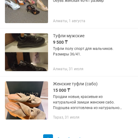
Обувь женская 40-41 размер
Алматы, 1 августа
Туфли мужские
9 500 ₸
Туфли полу спорт.для мальчиков.
Размеры 36/41.
Алматы, 31 июля
Женские туфли (сабо)
15 000 ₸
Продам новые, красивые из
натуральной замши женские сабо.
Подошва изготовлена из натуральной
пробки, размер заявлен 41, маломерит,
Тараз, 31 июля
подходит на 40 размер ноги. Высота
подошвы 9 см. Ни разу не одевала....