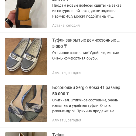
Продам новые лоферы, сшиты на заказ
из натуральной кожи, даже подошва.
Размер 40,5 может подойти на 41.
Заказывали во время пребывания во
Астана, сегодня
Вьетнаме, взяли несколько пар,
продаю, которые не планирую...
Туфли закрытые демисезонные 41 размер
5 000 ₸
Отличное состояние! Удобные, мягкие.
Очень комфортная обувь.
Алматы, сегодня
Босоножки Sergio Rossi 41 размер
50 000 ₸
Оригинал. Отличное состояние, очень
изящные и удобные туфли! Очень
рекомендую!! Причина продажи: не
подошли по размеру.
Алматы, сегодня
Туфли