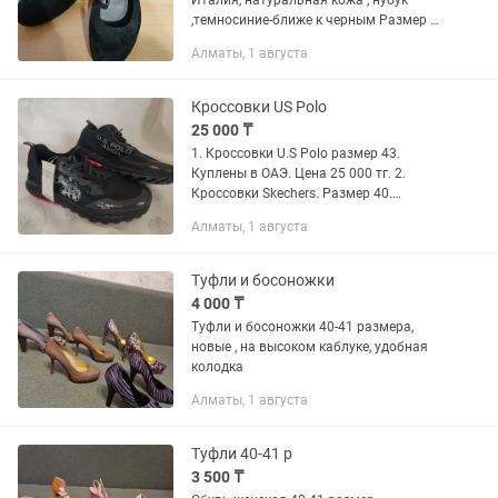
Италия, натуральная кожа , нубук
,темносиние-ближе к черным Размер 8
(40-41)- 8000тг 2 Туфли Германия.
Алматы, 1 августа
Кожа, под медь цвет. Размер (40-41) -
8000 тг
Кроссовки US Polo
25 000 ₸
1. Кроссовки U.S Polo размер 43.
Куплены в ОАЭ. Цена 25 000 тг. 2.
Кроссовки Skechers. Размер 40.
Куплены в ОАЭ. Цена 25 000 тг 3.
Алматы, 1 августа
Туфли мужские бу 41 размер. Цена 3
000 тг 4. Туфли 40 размер, новые...
Туфли и босоножки
4 000 ₸
Туфли и босоножки 40-41 размера,
новые , на высоком каблуке, удобная
колодка
Алматы, 1 августа
Туфли 40-41 р
3 500 ₸