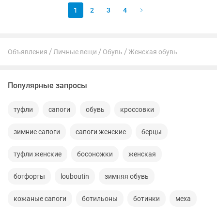
1
2
3
4
Объявления
Личные вещи
Обувь
Женская обувь
Популярные запросы
туфли
сапоги
обувь
кроссовки
зимние сапоги
сапоги женские
берцы
туфли женские
босоножки
женская
ботфорты
louboutin
зимняя обувь
кожаные сапоги
ботильоны
ботинки
меха