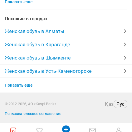
Показать еще
кроссовки женские
новые женские
женская обувь
ра
сапоги новые
Похожие в городах
сапоги резиновые
новые зимние
полусапожки
Женская обувь в Алматы
кеды
сапоги зимние новые
кожаные
Женская обувь в Караганде
туфли на каблуках
осенние сапоги
лодочки
Женская обувь в Шымкенте
обувь новая
сапоги замшевые
reebok
Женская обувь в Усть-Каменогорске
Женская обувь в Актобе
шлепки
adidas
nike
сникерсы
резиновые
Показать еще
Женская обувь в Таразе
женские зимние сапоги
Қаз
Рус
© 2012-2026, АО «Kaspi Bank»
Женская обувь в Павлодаре
Пользовательское соглашение
Женская обувь в Уральске