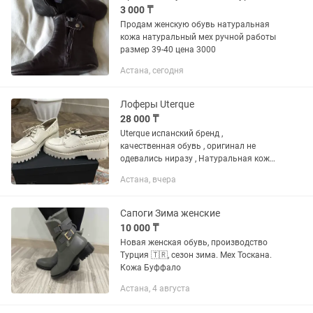
3 000 ₸
Продам женскую обувь натуральная
кожа натуральный мех ручной работы
размер 39-40 цена 3000
Астана, сегодня
Лоферы Uterque
28 000 ₸
Uterque испанский бренд ,
качественная обувь , оригинал не
одевались ниразу , Натуральная кожа ,
размер в размер , этикетка пакетик
Астана, вчера
коробка имеется. Не звонить а писать
на номер.Брали за 55
Сапоги Зима женские
10 000 ₸
Новая женская обувь, производство
Турция 🇹🇷, сезон зима. Мех Тоскана.
Кожа Буффало
Астана, 4 августа