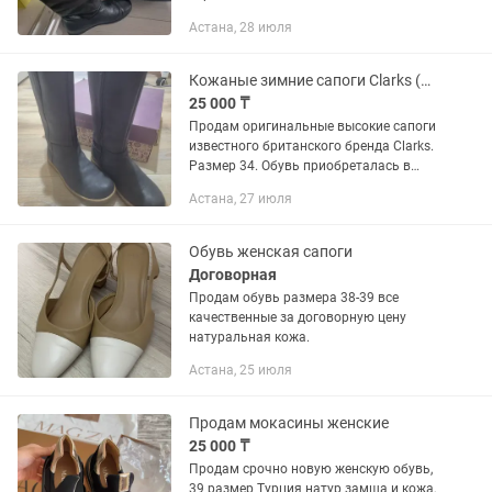
Грибком,потливостью не страдаю
Астана, 28 июля
Кожаные зимние сапоги Clarks (Англия), размер 34
25 000 ₸
Продам оригинальные высокие сапоги
известного британского бренда Clarks.
Размер 34. Обувь приобреталась в
фирменном магазине «Интертоп».
Астана, 27 июля
Особенности модели: Материал:
Натуральная высококачественная...
Обувь женская сапоги
Договорная
Продам обувь размера 38-39 все
качественные за договорную цену
натуральная кожа.
Астана, 25 июля
Продам мокасины женские
25 000 ₸
Продам срочно новую женскую обувь,
39 размер Турция натур замша и кожа,