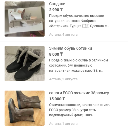
Сандали
2 990 ₸
Продам обувь, качество высокое,
натуральная кожа. Фабрика
«Истерика». Турция 🇹🇷 Одевала с
магазина до машины, не подошел
Астана, 4 августа
размер, поправилась еще после родов.
Первая стоимость 26 000 Купила со...
Зимняя обувь ботинки
8 000 ₸
Продаю зимнюю обувь в отличном
состоянии, б/у, полностью
натуральная кожа размер 38, в
отличном состоянии, цена 8000
Астана, 2 августа
сапоги ECCO женские 38размер натуральная кожа
15 000 ₸
Отличные сапожки, качество и стиль
ECCO размер 38 внутри есть
подкладочный флис, 100%
натуральная телячья кожа, защита ног
Астана, 1 августа
от влажности. Обувь от известного