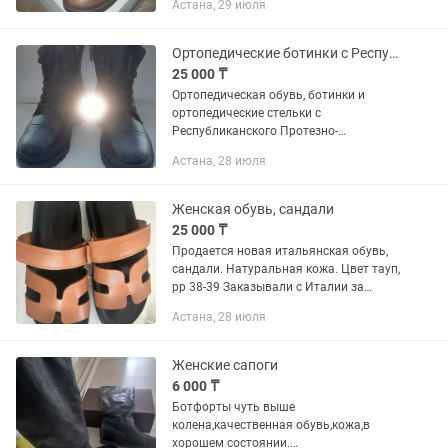
Астана, 29 июля
— 22.7 см). Покупали в магазине
«Интертоп». Особенности...
Ортопедические ботинки с Республиканского Протезно-Ортопедического Центра
25 000 ₸
Ортопедическая обувь, ботинки и
ортопедические стельки с
Республиканского Протезно-
Ортопедического Центра города
Астана, 28 июля
Астаны! Продам новые
ортопедические сапоги для подростков
и взрослых, зимние на...
Женская обувь, сандали
25 000 ₸
Продается новая итальянская обувь,
сандали. Натуральная кожа. Цвет тауп,
рр 38-39 Заказывали с Италии за
40тыс, не подошел размер Обмен не
Астана, 28 июля
рассматриваем Рн Ботанического
сада.
Женские сапоги
6 000 ₸
Ботфорты чуть выше
колена,качественная обувь,кожа,в
хорошем состоянии.