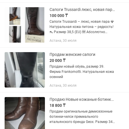
немецкого бренда ECCO. состояние...
Сапоги Trussardi люкс, новая пара.
100 000 ₸
Сапоги Trussardi – люкс, новая пара 💎
Натуральная кожа питона – редкость!
👠 Размер 38,5 (EU) 🆕 Абсолютно
новые, без следов носки 🍂 Идеальны
Астана, 30 июля
для демисезона 📦 Коробка
деформирована (обувь в...
Продам женские сапоги
20 000 ₸
Продам новый обувь, размер 39.
Фирма Frankomotti. Натуральная кожа
осенний
Астана, 30 июля
Продаю Новые кожаные ботинки Geox Respira (Италия), размер 34
18 800 ₸
Продам оригинальные демисезонные
ботинки-челси премиального
итальянского бренда Geox. Размер 34
(длина по стельке указана на коробке