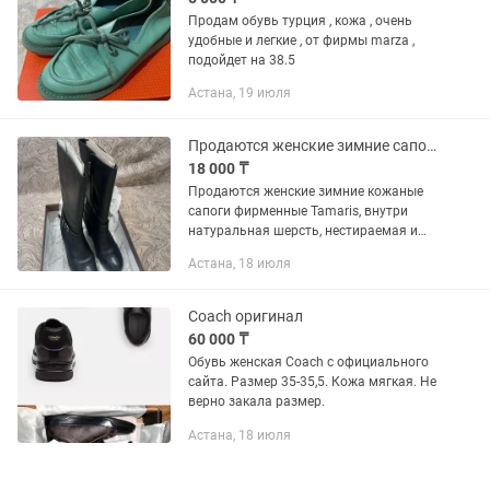
Продам обувь турция , кожа , очень
удобные и легкие , от фирмы marza ,
подойдет на 38.5
Астана, 19 июля
Продаются женские зимние сапоги
18 000 ₸
Продаются женские зимние кожаные
сапоги фирменные Tamaris, внутри
натуральная шерсть, нестираемая и
нескользящая подошва, с средним
Астана, 18 июля
каблуком. Кожа мягкая плотная.
Комфортная обувь. Обувь в
отличном...
Coach оригинал
60 000 ₸
Обувь женская Coach с официального
сайта. Размер 35-35,5. Кожа мягкая. Не
верно закала размер.
Астана, 18 июля