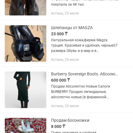
покупала за 48 тыс
Астана, 25 июля
Шлепанцы от MAGZA
23 000 ₸
Натуральная кожа,фирма Magza
турция. Красивая и удобная, черные37
размера Обувь и в мир и в
пирог,шикарно смотрится на ногах
Астана, 24 июля
Возможно доставка на некоторые
районы
Burberry Sovereign Boots. Абсолютно новые, кожа. Женские сапоги.
600 000 ₸
Продам Абсолютно Новые Сапоги
BURBERRY Продаю легендарные,
абсолютно новые (в фирменной
коробке, с пыльниками) высокие
Астана, 23 июля
сапоги от люксового бренда BURBERRY
(модель Sovereign) Обувь ни разу не
ношена....
Продам босоножки
8 000 ₸
Очень красивая и удобная