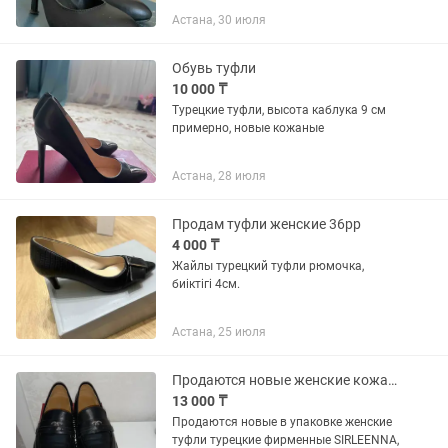
Сзади есть бантик По вопросам насчет
Астана, 30 июля
товара пишите 📲
Обувь туфли
10 000 ₸
Турецкие туфли, высота каблука 9 см
примерно, новые кожаные
Астана, 28 июля
Продам туфли женские 36рр
4 000 ₸
Жайлы турецкий туфли рюмочка,
биіктігі 4см.
Астана, 25 июля
Продаются новые женские кожанные туфли недорого
13 000 ₸
Продаются новые в упаковке женские
туфли турецкие фирменные SIRLEENNA,