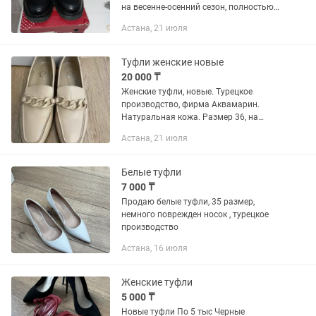
на весенне-осенний сезон, полностью
натуральная кожа, цвет черный, на
Астана, 21 июля
плотной подошве, размер 38. Отличное
качество. Покупали в...
Туфли женские новые
20 000 ₸
Женские туфли, новые. Турецкое
производство, фирма Аквамарин.
Натуральная кожа. Размер 36, на
узкую ножку.
Астана, 21 июля
Белые туфли
7 000 ₸
Продаю белые туфли, 35 размер,
немного поврежден носок , турецкое
производство
Астана, 16 июля
Женские туфли
5 000 ₸
Новые туфли По 5 тыс Черные