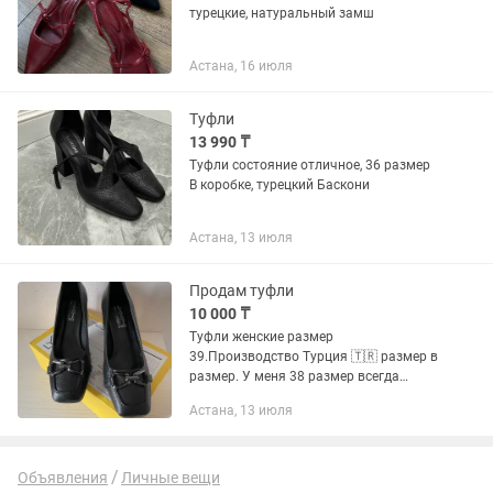
турецкие, натуральный замш
Астана, 16 июля
Туфли
13 990 ₸
Туфли состояние отличное, 36 размер
В коробке, турецкий Баскони
Астана, 13 июля
Продам туфли
10 000 ₸
Туфли женские размер
39.Производство Турция 🇹🇷 размер в
размер. У меня 38 размер всегда
брала Китай на размер больше,
Астана, 13 июля
маломерки. А турецкая обувь
оказалась большие . Одела всего на
часок . Слетают
Объявления
Личные вещи