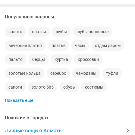
Популярные запросы
золото
платья
шубы
шубы норковые
вечерние платья
платье
часы
отдам даром
пальто
берцы
куртка
кроссовки
золотые кольца
серебро
чемоданы
туфли
сапоги
золото 585
обувь
костюмы
Показать еще
кольца
норковые шубы новые
зимние куртки
норковые шапки
пуховики
даром
рюкзаки
Похожие в городах
дубленки
инвалидные коляски
военная форма
Личные вещи в Алматы