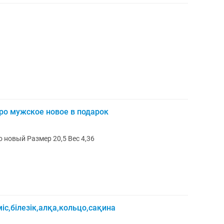
ро мужское новое в подарок
Печатка серебро 925 пробы абсолютно новый Размер 20,5 Вес 4,36
іс,білезік,алқа,кольцо,сақина