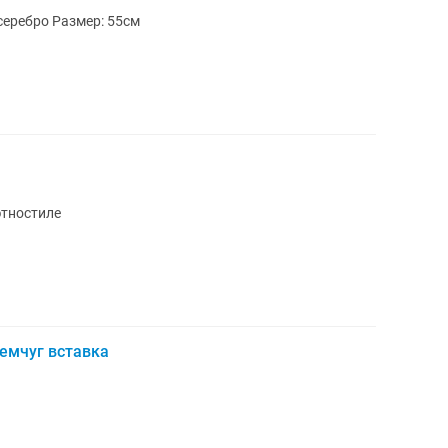
Цепочка новая с коробкой Проба 925 серебро Размер: 55см
этностиле
жемчуг вставка