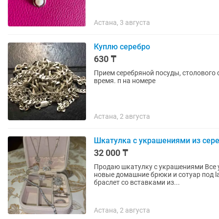
Астана, 3 августа
Куплю серебро
630 ₸
Прием серебряной посуды, столового 
время. п на номере
Астана, 2 августа
Шкатулка с украшениями из сер
32 000 ₸
Продаю шкатулку с украшениями Все 
новые домашние брюки и сотуар под la
браслет co вставками из...
Астана, 2 августа