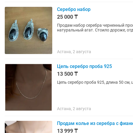
Серебро набор
25 000 ₸
Продам набор серебра черненный про
натуральный агат. Стоило дороже, отд
Астана, 2 августа
Цепь серебро проба 925
13 500 ₸
Цепь серебро проба 925, длина 50 см, 
Астана, 2 августа
Продам колье из серебра с фиан
13 999 ₸