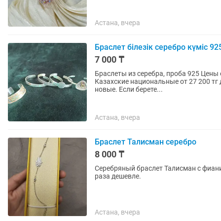
Астана, вчера
Браслет білезік серебро күміс 92
7 000 ₸
Браслеты из серебра, проба 925 Цены 
Казахские национальные от 27 200 тг 
новые. Если берете...
Астана, вчера
Браслет Талисман серебро
8 000 ₸
Серебряный браслет Талисман с фианит
раза дешевле.
Астана, вчера