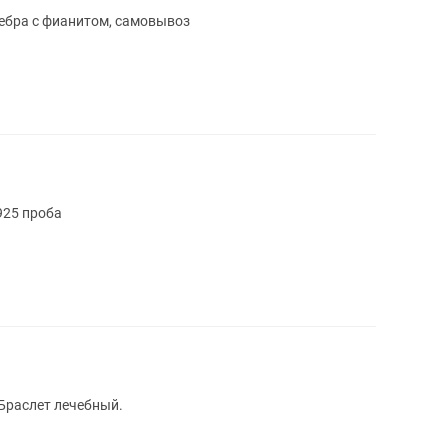
ебра с фианитом, самовывоз
925 проба
 Браслет лечебный.