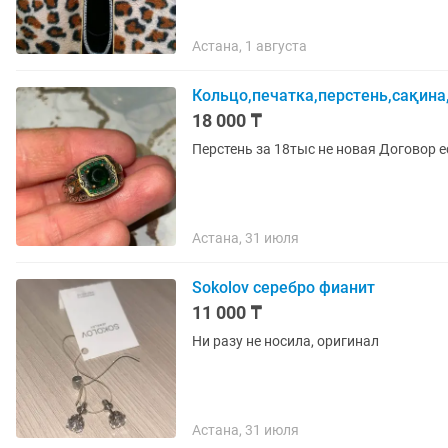
Астана, 1 августа
Кольцо,печатка,перстень,сақина,
18 000 ₸
Перстень за 18тыс не новая Договор е
Астана, 31 июля
Sokolov серебро фианит
11 000 ₸
Ни разу не носила, оригинал
Астана, 31 июля