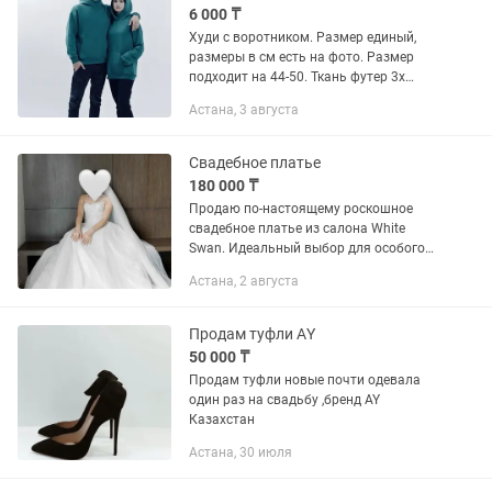
6 000 ₸
Худи с воротником. Размер единый,
размеры в см есть на фото. Размер
подходит на 44-50. Ткань футер 3х
нитка без начеса Турция Производство
Астана, 3 августа
Казахстан Цена 6.000 за 1 штуку Инст
Униформа для...
Свадебное платье
180 000 ₸
Продаю по-настоящему роскошное
свадебное платье из салона White
Swan. Идеальный выбор для особого
дня в вашей жизни. Это уникальная
Астана, 2 августа
модель — в единственном экземпляре
на весь Казахстан! Платье...
Продам туфли АY
50 000 ₸
Продам туфли новые почти одевала
один раз на свадьбу ,бренд AY
Казахстан
Астана, 30 июля