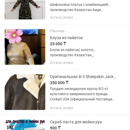
Шифоновое платье с комбинацией ,
производство Казахстан Аида
Кауменова
Астана, вчера
Реклама
Блуза из пайеток
25 000 ₸
Блуза из пайеток( золото) ,
производство Казахстан,
производство Казахстан SAMIDEL
Астана, вчера
Оригинальная B-3 Sheepskin Jacket Cockpit USA новая дубленка куртка авиатор
350 000 ₸
Продаю легендарную куртку B-3 от
культового американского бренда
Cockpit USA (официальный поставщик
ВВС США). Это не реплика и не масс-
Астана, вчера
маркет, а вещь экстра-класса для тех,
кто ценит аутентичный...
Скраб паста для мойки рук
900 ₸