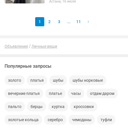
Астана, 16 июля
из тонкого трикотажа двойной нити —
ткань мягкая,...
1
2
3
...
11
Объявления
Личные вещи
Популярные запросы
золото
платья
шубы
шубы норковые
вечерние платья
платье
часы
отдам даром
пальто
берцы
куртка
кроссовки
золотые кольца
серебро
чемоданы
туфли