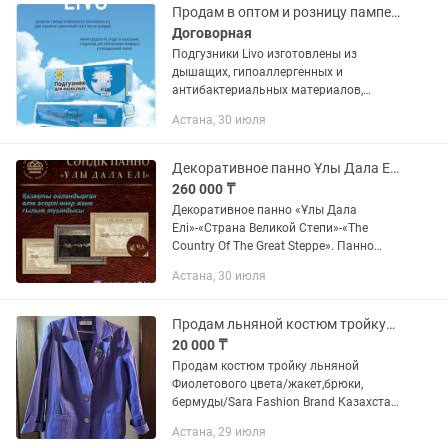
Продам в оптом и розницу памперсы для взрослых
Договорная
Подгузники Livo изготовлены из
дышащих, гипоаллергенных и
антибактериальных материалов,
обеспечивающих комфорт, сухость и
Астана, 30 июля
защиту кожи при длительном ношении.
Продукция соответствует...
Декоративное панно Ұлы Дала Елі-Страна Великой Степи
260 000 ₸
Декоративное панно «Ұлы Дала
Елі»-«Страна Великой Степи»-«The
Country Of The Great Steppe». Панно
«Страна Великой Степи» –
Астана, 30 июля
высокохудожественное произведение,
уникальная «картина истории», где
на...
Продам льняной костюм тройку/жакет,брюки,бермуды/Фиолетового цвета Sara Fas
20 000 ₸
Продам костюм тройку льняной
Фиолетового цвета/жакет,брюки,
бермуды/Sara Fashion Brand Казахстан,
жакет L/50-52,низ М/48.выгуляла 1
Астана, 29 июля
раз,бермудский новые.В подарок топ в