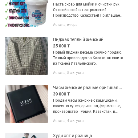
Паста скраб для мойки и очистки рук
От особо стойких загрязнений.
Производство Казахстан! Приглашаем
к сотрудничеству!ищем опотовиков
Астана, вчера
Находимся в городе Алматы отправка
транспортной компанией В...
Пиджак теплый женский
25 000 ₸
Новый пиджак весьма срочно продаю.
Теплый производство Казахстан сшита
из тканей Итальянского.
Астана, 5 августа
Часы женские разные оригинал новые
39 000 ₸
Продам часы женские с камушками,
качество супер, оригинал, фирменные,
производство Турция, Казахстан, в
красивой большой коробочке, новые в
Астана, 4 августа
упаковке, отдам за 40 тыс вместо 85к,
пишите , есть разные
Худи опт и розница