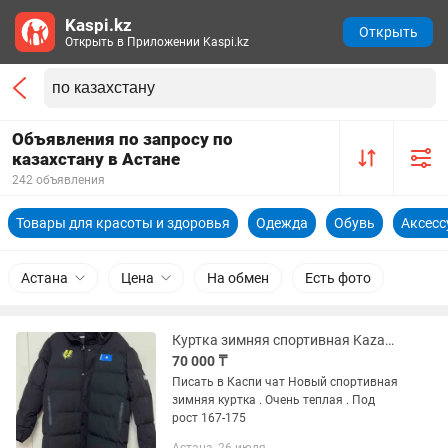
Kaspi.kz
Открыть
Открыть в Приложении Kaspi.kz
Объявления по запросу по
казахстану в Астане
242 объявления
Товары для красоты и здоровья
Одежда
Обувь
Аксес
Астана
Цена
На обмен
Есть фото
Куртка зимняя спортивная Kazakhstan
70 000 ₸
Писать в Каспи чат Новый спортивная
зимняя куртка . Очень теплая . Под
рост 167-175