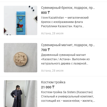
цвет.Есть ещё такой же в...
Сувенирный брелок, подарок, презент, гостинец, памятный предмет, карта
800 ₸
I love Kazakhstan — металлический
брелок с изображением флага
Республики Казахстан. Карта
Казахстана — пластиковый брелок в
Астана, 28 июля
форме карты страны с обозначением
крупнейших городов. Изготовлены из...
Сувенирный магнит, подарок, презент, гостинец, памятный предмет
700 ₸
Деревянный сувенирный магнит
«Казахстан / Астана». Выполнен из
натурального дерева с лазерной
гравировкой и яркой печатью.
Астана, 28 июля
Отлично подойдет как памятный
сувенир, подарок туристам и гостям,...
Костюм тройка
21 000 ₸
Костюм-тройка Sa Sisters (Казахстан)
Стильный и универсальный комплект,
состоящий из: • макси-юбки; • жилета; •
кофты. Основной комплект выполнен