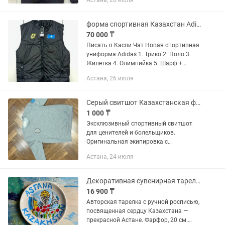
Астана, 26 июля
форма спортивная Казахстан Adidas / олимпийка
70 000 ₸
Писать в Каспи Чат Новая спортивная
униформа Adidas 1. Трико 2. Поло 3.
Жилетка 4. Олимпийка 5. Шарф +
шапка 6. Рюкзак
Астана, 26 июля
Серый свитшот Казахстанская федерация бокса (Kazakhstan Boxing Federation)
1 000 ₸
Эксклюзивный спортивный свитшот
для ценителей и болельщиков.
Оригинальная экипировка с
символикой федерации, флагом РК на
Астана, 24 июля
рукаве и крупной надписью
KAZAKHSTAN на спине. ✨
Характеристики: Бренд:...
Декоративная сувенирная тарелка Astana Kazakhstan
16 900 ₸
Авторская тарелка с ручной росписью,
посвященная сердцу Казахстана —
прекрасной Астане. Фарфор, 20 см.