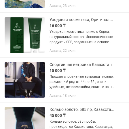
Каждая тарелка расписывается
Астана, 23 июля
вручную, поэтому является
уникальной и неповторимой. 🌿
Ручная...
Уходовая косметика, Оригинал Корея от Saad Kazakhstan сыворотки, пенка
16 000 ₸
Уходовая косметика прямо с Кореи,
натуральный состав. Инновационные
продукты SFB, созданные на основе
научных исследований и натуральных
Астана, 22 июля
компонентов! Теперь уход за кожей
выходит на новый уровень –...
Спортивная ветровка Казахстан
15 000 ₸
Продаю спортивные ветровки , новые ,
размерный ряд от 44 по 52 , очень
удобные , непромокайки, сшитые на на
заказ в Турции на заводе Armani . Так
Астана, 18 июля
же по заказу есть спортивные кофты
на замке. Цены на...
Кольцо золото, 585 пр, Казахстан, вес изделия 2.03 грамм.
45 000 ₸
Кольцо золотое, 585 пробы,
производство Казахстана, Караганда,