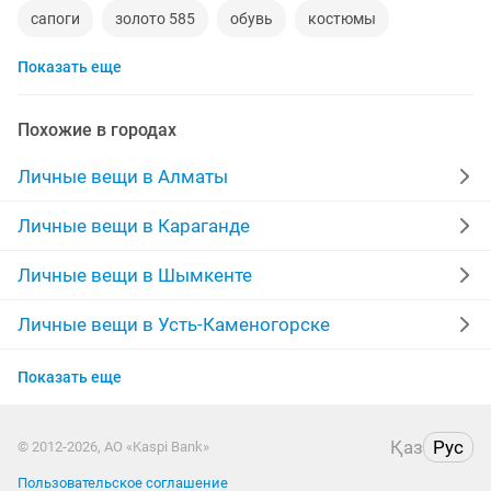
сапоги
золото 585
обувь
костюмы
Показать еще
кольца
норковые шубы новые
зимние куртки
норковые шапки
пуховики
даром
рюкзаки
Похожие в городах
дубленки
инвалидные коляски
военная форма
Личные вещи в Алматы
дубленки мужские
кожаные куртки
спецодежда
Личные вещи в Караганде
джинсы
куртки мужские
Личные вещи в Шымкенте
Личные вещи в Усть-Каменогорске
Личные вещи в Актобе
Показать еще
Личные вещи в Актау
Қаз
Рус
© 2012-2026, АО «Kaspi Bank»
Личные вещи в Костанае
Пользовательское соглашение