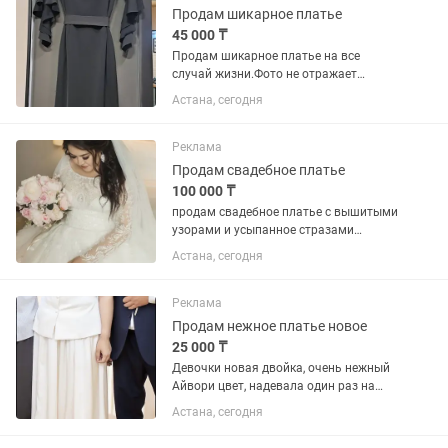
Продам шикарное платье
45 000 ₸
Продам шикарное платье на все
случай жизни.Фото не отражает
модель.Обязательно нужно
Астана, сегодня
мерить.Внутри платья
корректор,который делает фигуру
идеальной.Сзади разрез.
Реклама
Продам свадебное платье
100 000 ₸
продам свадебное платье с вышитыми
узорами и усыпанное стразами
сваровски, цвет Ivory, надевала 1 раз
Астана, сегодня
на фотосессию, размер 50-54
(регулируется за счет корсета),
приобрела в свадебном салоне...
Реклама
Продам нежное платье новое
25 000 ₸
Девочки новая двойка, очень нежный
Айвори цвет, надевала один раз на
кудалык. Размер 44-46, юбка
Астана, сегодня
безразмерный. Верх Л-Xl. Покупала за
54 тысячи.