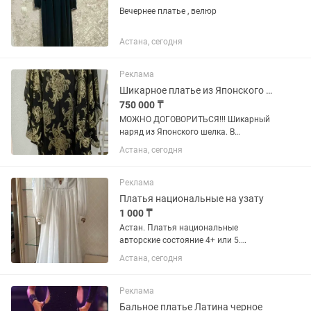
Вечернее платье , велюр
Астана, сегодня
Реклама
Шикарное платье из Японского шелка
750 000 ₸
МОЖНО ДОГОВОРИТЬСЯ!!! Шикарный
наряд из Японского шелка. В
прекрасном состоянии!
Астана, сегодня
Реклама
Платья национальные на узату
1 000 ₸
Астан. Платья национальные
авторские состояние 4+ или 5.
Ликвидация старой коллекции. От 5000
Астана, сегодня
т платья. Все ручная работа, есть
вышивки и камни. Подъюбники от
1000т.
Реклама
Бальное платье Латина черное