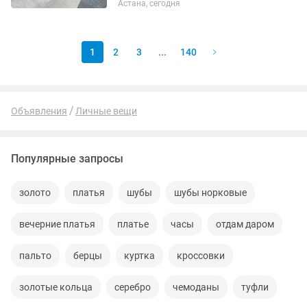
Астана, сегодня
платье, абайка, платок
1
2
3
...
140
Объявления
Личные вещи
Популярные запросы
золото
платья
шубы
шубы норковые
вечерние платья
платье
часы
отдам даром
пальто
берцы
куртка
кроссовки
золотые кольца
серебро
чемоданы
туфли