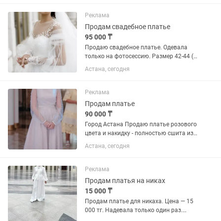
Платье после профессиональной
химчистки, чистое и в...
Реклама
Продам свадебное платье
95 000 ₸
Продаю свадебное платье. Одевала
только на фотосессию. Размер 42-44 (
корсет) Цена : 95.000
Астана, сегодня
Реклама
Продам платье
90 000 ₸
Город Астана Продаю платье розового
цвета и накидку - полностью сшита из
жемчуга( ручная работа) Одевала 1
Астана, сегодня
раз, на собственное узату Покупали у
Романовой А. Размер 42-44 Цена:
90.000торг уместен По...
Реклама
Продам платья на никах
15 000 ₸
Продам платье для никаха. Цена — 15
000 тг. Надевала только один раз.
Состояние отличное.В комплекте идет