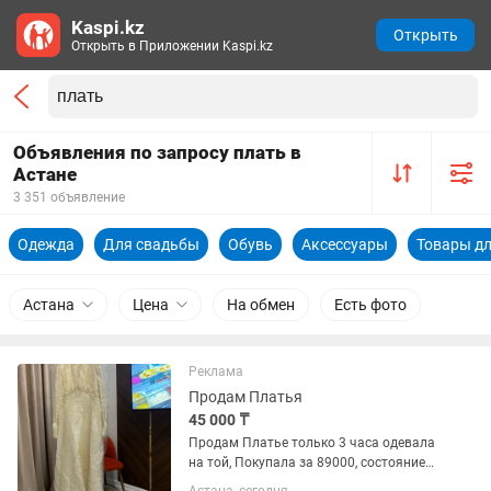
Kaspi.kz
Открыть
Открыть в Приложении Kaspi.kz
Объявления по запросу плать в
Астане
3 351 объявление
Одежда
Для свадьбы
Обувь
Аксессуары
Товары дл
Астана
Цена
На обмен
Есть фото
Реклама
Продам Платья
45 000 ₸
Продам Платье только 3 часа одевала
на той, Покупала за 89000, состояние
почти новая ✅