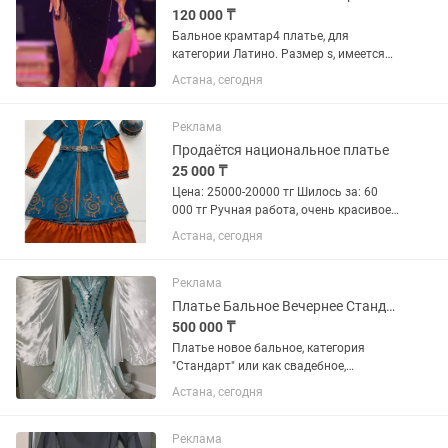
120 000 ₸
Бальное крамтар4 платье, для
категории Латино. Размер s, имеется
браслет к платью весь в камнях,
Астана, сегодня
надевали 2 раза. Победа вас ждёт и
сияние, очень комфортное и удобное в
танце. Цена очень снижена.
Реклама
Продаётся национальное платье
25 000 ₸
Цена: 25000-20000 тг Шилось за: 60
000 тг Ручная работа, очень красивое
и качественное. Состояние хорошее
Астана, сегодня
Размер-s,m В комплект входят платье,
пояс и головной убор.
Реклама
Платье Бальное Вечернее Стандарт
500 000 ₸
Платье новое бальное, категория
"Стандарт" или как свадебное,
выпускное.
Астана, сегодня
Реклама