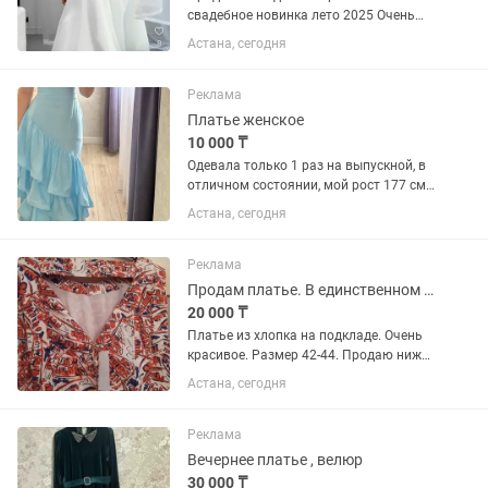
свадебное новинка лето 2025 Очень
легкое нежное и удобное Надевалось
Астана, сегодня
всего раз и очень аккуратно!
Состояние отличное! 44-48 рр
Реклама
Платье женское
10 000 ₸
Одевала только 1 раз на выпускной, в
отличном состоянии, мой рост 177 см,
подойдет отлично на высоких девочек
Астана, сегодня
Реклама
Продам платье. В единственном экземпляре. Из Штатов
20 000 ₸
Платье из хлопка на подкладе. Очень
красивое. Размер 42-44. Продаю ниже
цены покупки. Прилетело из Штатов
Астана, сегодня
Реклама
Вечернее платье , велюр
30 000 ₸