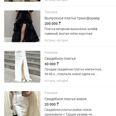
Астана, сегодня
Реклама
Выпускное платье трансформер
200 000 ₸
Платье вечернее выпускное, шлейф
съемный, внутри юбка короткая
Астана, сегодня
Реклама
Свадебное платье
40 000 ₸
Продам свадебное платье элегантное ,
46-48 р , покупала новое одела на
регистрацию брака всего на 30 минут,
Астана, сегодня
туфли 38 р чуть большие мне так как
нога узкая у меня тоже новые, туфли
отдам в подарок 🎁
Реклама
Свадебное платье новое
20 000 ₸
Свадебное платье рыбка новое
заказывала с Турции размер не