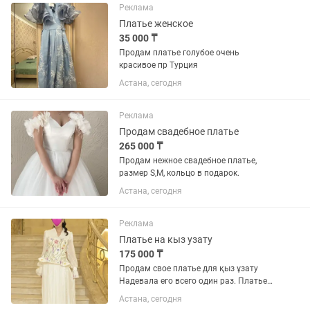
Реклама
Платье женское
35 000 ₸
Продам платье голубое очень
красивое пр Турция
Астана, сегодня
Реклама
Продам свадебное платье
265 000 ₸
Продам нежное свадебное платье,
размер S,M, кольцо в подарок.
Астана, сегодня
Реклама
Платье на кыз узату
175 000 ₸
Продам свое платье для қыз ұзату
Надевала его всего один раз. Платье
шилось на заказ специально для моего
Астана, сегодня
қыз ұзату, платье очень нежное.