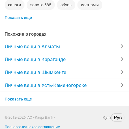
сапоги
золото 585
обувь
костюмы
Показать еще
кольца
норковые шубы новые
зимние куртки
норковые шапки
пуховики
даром
рюкзаки
Похожие в городах
дубленки
инвалидные коляски
военная форма
Личные вещи в Алматы
дубленки мужские
кожаные куртки
спецодежда
Личные вещи в Караганде
джинсы
куртки мужские
Личные вещи в Шымкенте
Личные вещи в Усть-Каменогорске
Личные вещи в Актобе
Показать еще
Личные вещи в Актау
Қаз
Рус
© 2012-2026, АО «Kaspi Bank»
Личные вещи в Таразе
Пользовательское соглашение