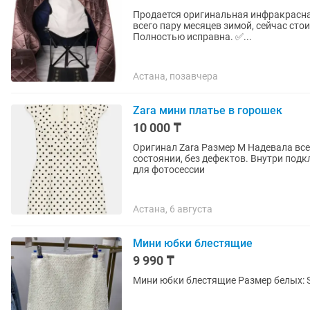
Продается оригинальная инфракрасна
всего пару месяцев зимой, сейчас стоит без дела. ✅ Состояние — п
Полностью исправна. ✅...
Астана, позавчера
Zara мини платье в горошек
10 000 ₸
Оригинал Zara Размер M Надевала все
состоянии, без дефектов. Внутри подкладка шорты Причина продажи:
для фотосессии
Астана, 6 августа
Мини юбки блестящие
9 990 ₸
Мини юбки блестящие Размер белых: S; 