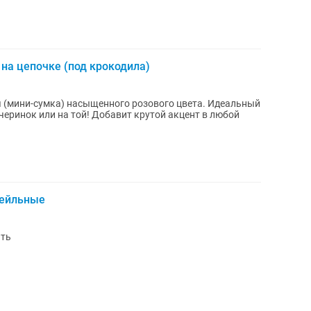
 на цепочке (под крокодила)
ни-сумка) насыщенного розового цвета. Идеальный
ечеринок или на той! Добавит крутой акцент в любой
тейльные
ять