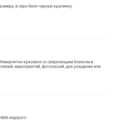
азмера, в серо-бело-черную крапинку
H&M недорого