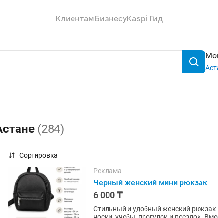
Клиентам
Бизнесу
Kaspi Гид
Мой
Аст
Астане
(284)
Сортировка
Реклама
Черный женский мини рюкзак
6 000 ₸
Стильный и удобный женский рюкзак 
носки, учебы, прогулок и поездок. В