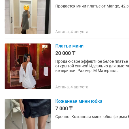
Продается мини-платье от Mango, 42 р
Астана, 4 августа
Платье мини
20 000 ₸
Продаю свое эффектное белое платье Невероятно красивое со сверкающим блеском и
открытой спиной Идеально для выступлений, мероприятий, фотосессий, дня рождения или
вечеринки. Размер: M Материал:...
Астана, 4 августа
Кожанная мини юбка
7 000 ₸
Срочно! Кожанная мини юбка фирмы 