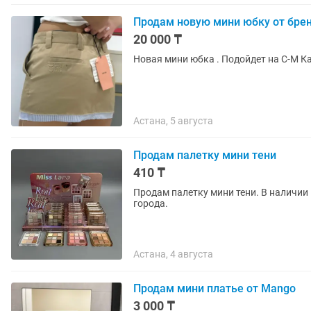
Продам новую мини юбку от бре
20 000 ₸
Новая мини юбка . Подойдет на С-М Ка
Астана, 5 августа
Продам палетку мини тени
410 ₸
Продам палетку мини тени. В наличии 18 штукю Заказ от 10 000 бесплатна
города.
Астана, 4 августа
Продам мини платье от Mango
3 000 ₸