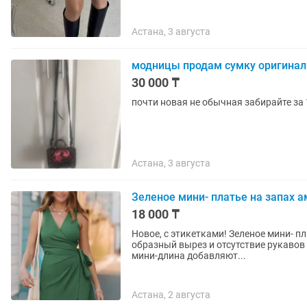
Астана, 3 августа
модницы продам сумку оригинал
30 000 ₸
почти новая не обычная забирайте за 
Астана, 3 августа
Зеленое мини- платье на запах 
18 000 ₸
Новое, с этикетками! Зеленое мини- п
образный вырез и отсутствие рукавов 
мини-длина добавляют...
Астана, 2 августа