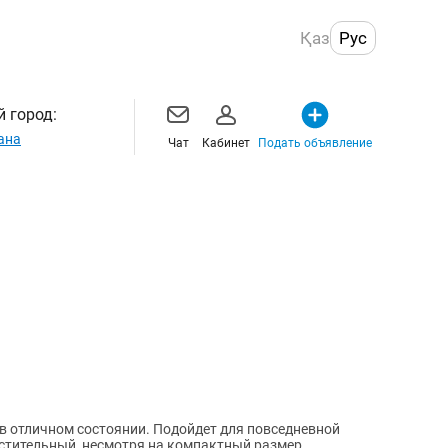
Қаз
Рус
 город:
ана
Чат
Кабинет
Подать объявление
в отличном состоянии. Подойдет для повседневной
местительный, несмотря на компактный размер.