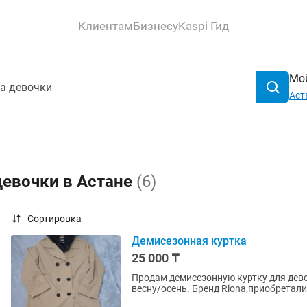
Клиентам
Бизнесу
Kaspi Гид
Мой
Аст
девочки в Астане
(6)
Сортировка
Демисезонная куртка
25 000 ₸
Продам демисезонную куртку для дево
весну/осень. Бренд Riona,приобретал