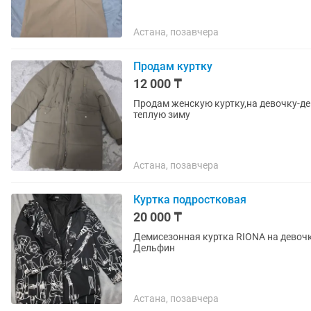
Астана, позавчера
Продам куртку
12 000 ₸
Продам женскую куртку,на девочку-дев
теплую зиму
Астана, позавчера
Куртка подростковая
20 000 ₸
Демисезонная куртка RIONA на девочк
Дельфин
Астана, позавчера