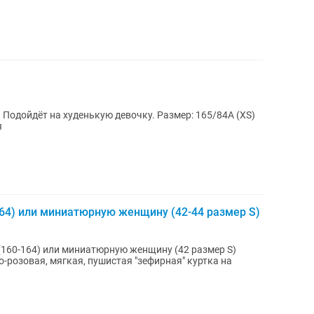
 Подойдёт на худенькую девочку. Размер: 165/84А (XS)
я
164) или миниатюрную женщину (42-44 размер S)
(160-164) или миниатюрную женщину (42 размер S)
-розовая, мягкая, пушистая "зефирная" куртка на