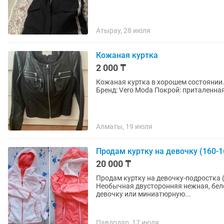
Атырау, 28 июля
Кожаная куртка
2 000 ₸
Кожаная куртка в хорошем состоянии.
Бренд: Vero Moda Покрой: приталенна
Алматы, 19 июля
Продам куртку на девочку (160-
20 000 ₸
Продам куртку на девочку-подростка 
Необычная двусторонняя нежная, бело
девочку или миниатюрную...
Павлодар, 17 июля