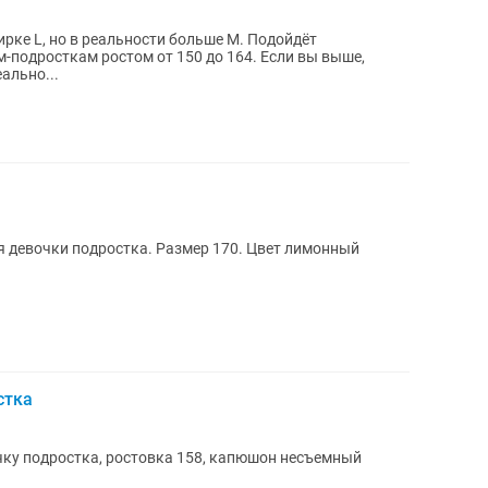
рке L, но в реальности больше M. Подойдёт
подросткам ростом от 150 до 164. Если вы выше,
ально...
я девочки подростка. Размер 170. Цвет лимонный
стка
чку подростка, ростовка 158, капюшон несъемный