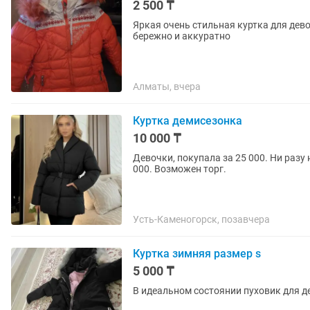
2 500 ₸
Яркая очень стильная куртка для дево
бережно и аккуратно
Алматы, вчера
Куртка демисезонка
10 000 ₸
Девочки, покупала за 25 000. Ни разу 
000. Возможен торг.
Усть-Каменогорск, позавчера
Куртка зимняя размер s
5 000 ₸
В идеальном состоянии пуховик для де