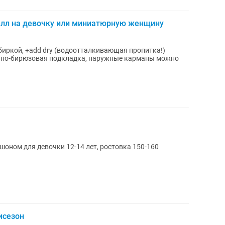
шелл на девочку или миниатюрную женщину
с биркой, +add dry (водоотталкивающая пропитка!)
тно-бирюзовая подкладка, наружные карманы можно
оном для девочки 12-14 лет, ростовка 150-160
исезон