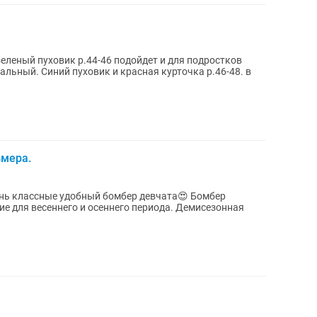
зеленый пуховик р.44-46 подойдет и для подростков
альный. Синий пуховик и красная курточка р.46-48. в
змера.
классные удобный бомбер девчата😍 Бомбер
ние для весеннего и осеннего периода. Демисезонная