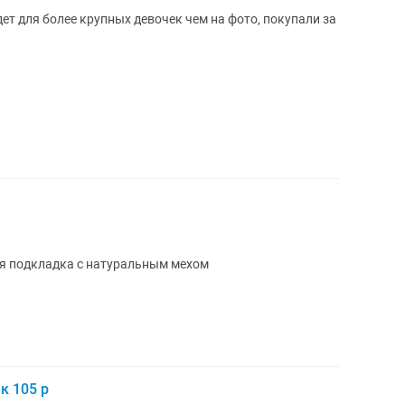
дет для более крупных девочек чем на фото, покупали за
ная подкладка с натуральным мехом
к 105 р