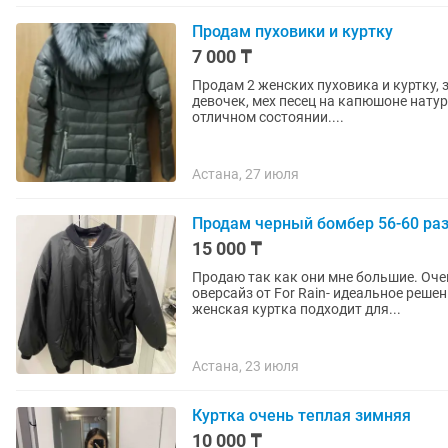
Продам пуховики и куртку
7 000 ₸
Продам 2 женских пуховика и куртку, 
девочек, мех песец на капюшоне натур
отличном состоянии....
Астана, 27 июля
Продам черный бомбер 56-60 ра
15 000 ₸
Продаю так как они мне большие. Очень 
оверсайз от For Rain- идеальное реше
женская куртка подходит для...
Астана, 23 июля
Куртка очень теплая зимняя
10 000 ₸