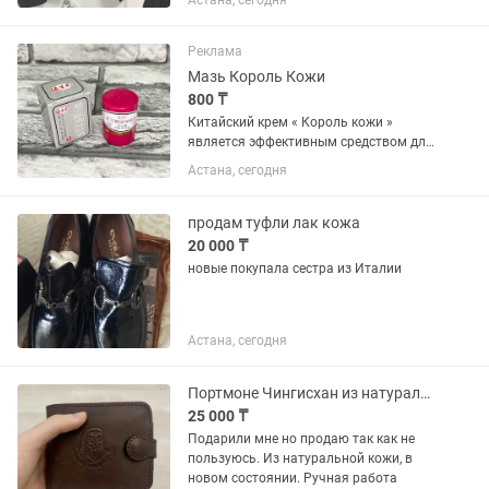
Астана, сегодня
Реклама
Мазь Король Кожи
800 ₸
Китайский крем « Король кожи »
является эффективным средством для
лечения дерматологических
Астана, сегодня
заболеваний таких как:псориаз,
экзема, кожные и ногтевые микозы,
возбудителями которых являются
продам туфли лак кожа
дерматофиты...
20 000 ₸
новые покупала сестра из Италии
Астана, сегодня
Портмоне Чингисхан из натуральной кожи
25 000 ₸
Подарили мне но продаю так как не
пользуюсь. Из натуральной кожи, в
новом состоянии. Ручная работа