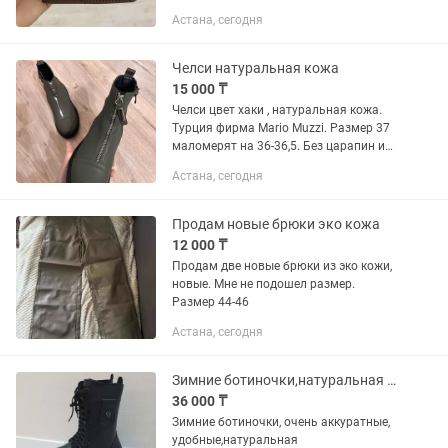
Астана, сегодня
Челси натуральная кожа
15 000 ₸
Челси цвет хаки , натуральная кожа.
Турция фирма Mario Muzzi. Размер 37
маломерят на 36-36,5. Без царапин и
без потертёстей почти новое.
Астана, сегодня
Продам новые брюки эко кожа
12 000 ₸
Продам две новые брюки из эко кожи,
новые. Мне не подошел размер.
Размер 44-46
Астана, сегодня
Зимние ботиночки,натуральная кожа, про-во Турция
36 000 ₸
Зимние ботиночки, очень аккуратные,
удобные,натуральная