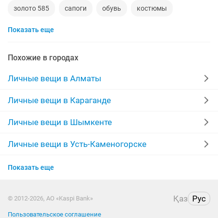
золото 585
сапоги
обувь
костюмы
Показать еще
кольца
норковые шубы новые
зимние куртки
норковые шапки
пуховики
даром
рюкзаки
Похожие в городах
дубленки
инвалидные коляски
военная форма
Личные вещи в Алматы
дубленки мужские
кожаные куртки
спецодежда
Личные вещи в Караганде
джинсы
куртки мужские
Личные вещи в Шымкенте
Личные вещи в Усть-Каменогорске
Личные вещи в Актобе
Показать еще
Личные вещи в Актау
Қаз
Рус
© 2012-2026, АО «Kaspi Bank»
Личные вещи в Таразе
Пользовательское соглашение