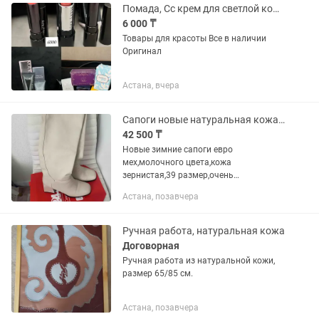
Помада, Сс крем для светлой кожи, тональный крем матирующий и парфюмы
6 000 ₸
Товары для красоты Все в наличии
Оригинал
Астана, вчера
Сапоги новые натуральная кожа,модные,молочного цвета,евро,
42 500 ₸
Новые зимние сапоги евро
мех,молочного цвета,кожа
зернистая,39 размер,очень
качественные и модные сапоги,цена
Астана, позавчера
43000тенге,продам дешевле,стоили
намного дороже.Каблук
удобный,низкий! Сапоги очень...
Ручная работа, натуральная кожа
Договорная
Ручная работа из натуральной кожи,
размер 65/85 см.
Астана, позавчера