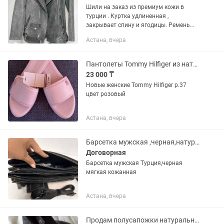
Шили на заказ из премиум кожи в
турции . Куртка удлиненная ,
закрывает спину и ягодицы. Ремень
снимается . Размер с/м. Покупала за
Астана, вчера
215.000
Пантолеты Tommy Hilfiger из натуральной кожи р.37 новые
23 000 ₸
Новые женские Tommy Hilfiger р.37
цвет розовый
Астана, вчера
Барсетка мужская ,черная,натуральная кожа
Договорная
Барсетка мужская Турция,черная
мягкая кожанная
Астана, вчера
Продам полусапожки натуральная кожа