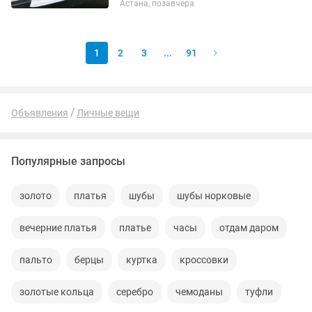
Астана, позавчера
1
2
3
...
91
Объявления
Личные вещи
Популярные запросы
золото
платья
шубы
шубы норковые
вечерние платья
платье
часы
отдам даром
пальто
берцы
куртка
кроссовки
золотые кольца
серебро
чемоданы
туфли