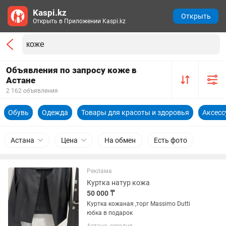
Kaspi.kz
Открыть
Открыть в Приложении Kaspi.kz
Объявления по запросу коже в
Астане
2 162 объявления
Обувь
Одежда
Товары для красоты и здоровья
Аксес
Астана
Цена
На обмен
Есть фото
Реклама
Куртка натур кожа
50 000 ₸
Куртка кожаная ,торг Massimo Dutti
юбка в подарок