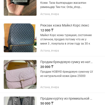
Кожи. Таза былғарыдан жасалған
ременьдер Тик-ток: Orda_shop
Инстаграм: Также смотрите мои другие
Астана, вчера
объявления...
Рюкзак кожа Майкл Корс люкс
12 000 ₸
Майкл Корс кожа турецкая, состояние
отличное, продаю потому что их у
меня 3 , покупала в этом году за 30 к
Астана, вчера
Продам брендовую сумку из натуральной кожи
20 000 ₸
Продам НОВУЮ брендовую сумочку LV
из натуральной кожи.Цена 25000
Астана, вчера
Продам куртку из премиальной кожи
50 000 ₸