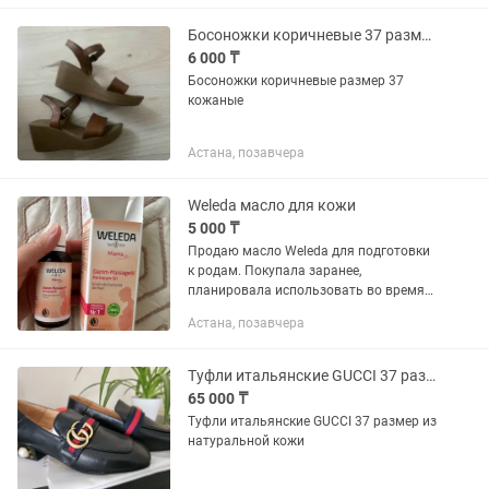
Босоножки коричневые 37 размер кожа
6 000 ₸
Босоножки коричневые размер 37
кожаные
Астана, позавчера
Weleda масло для кожи
5 000 ₸
Продаю масло Weleda для подготовки
к родам. Покупала заранее,
планировала использовать во время
родов, но в итоге оно не понадобилось.
Астана, позавчера
Флакон был вскрыт, однако масло не
использовалось — содержимое...
Туфли итальянские GUCCI 37 размер натуральная кожа
65 000 ₸
Туфли итальянские GUCCI 37 размер из
натуральной кожи