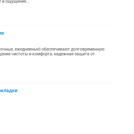
 и ощущение...
ие
 ночные, ежедневные) обеспечивают долговременную
щение чистоты и комфорта, надежная защита от
рокладки