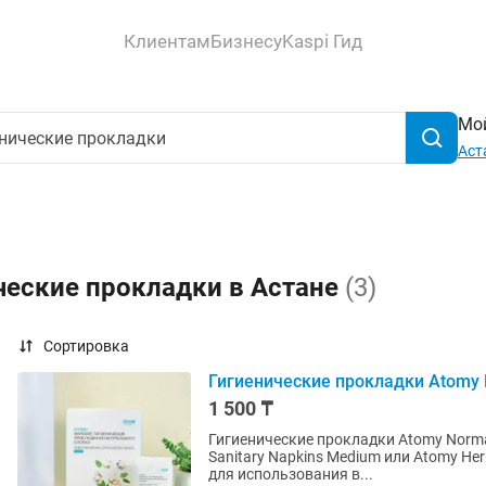
Клиентам
Бизнесу
Kaspi Гид
Мой
Аст
ческие прокладки в Астане
(3)
Сортировка
Гигиенические прокладки Atomy 
1 500 ₸
Гигиенические прокладки Atomy Normal
Sanitary Napkins Medium или Atomy He
для использования в...