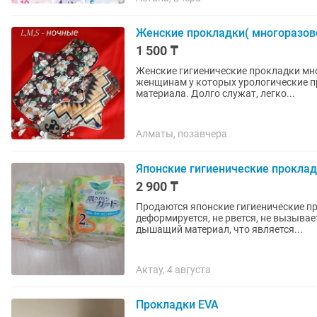
Женские прокладки( многоразов
1 500 ₸
Женские гигиенические прокладки мн
женщинам у которых урологические п
материала. Долго служат, легко...
Алматы, позавчера
Японские гигиенические проклад
2 900 ₸
Продаются японские гигиенические про
деформируется, не рвется, не вызыва
дышащий материал, что является...
Актау, 4 августа
Прокладки EVA