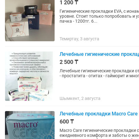
1 200 ₸
Гигиенические прокладки EVA, c иона
уровне. Стоит только попробовать и уже не сможешь отказаться. EVA - с заботой о себе!!!! 1
пачка - 1200тг. 6...
Темиртау, 3 августа
Лечебные гигиенические прокла
2 500 ₸
Лечебные гигиенические прокладки от Тяньши Рекомендуется при: - циститах 
- простатита - отитах - гайморит и м
Шымкент, 2 августа
Лечебные прокладки Macro Care
600 ₸
Macro Care гигиенические прокладки 
ежедневного комфорта и заботы о жен