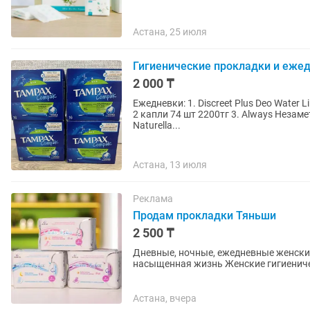
Астана, 25 июля
Гигиенические прокладки и еже
2 000 ₸
Ежедневки: 1. Discreet Plus Deo Water 
2 капли 74 шт 2200тг 3. Always Незаметная 
Naturella...
Астана, 13 июля
Реклама
Продам прокладки Тяньши
2 500 ₸
Дневные, ночные, ежедневные женские гигиенические п
насыщенная жизнь Женские гигиенические прокладки Anion-Relax AIRIZ предназначены для
надежной защиты в...
Астана, вчера