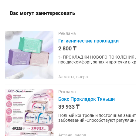
Вас могут заинтересовать
Реклама
Гигиенические прокладки
2 800 ₸
✨ ПРОКЛАДКИ НОВОГО ПОКОЛЕНИЯ ДЛЯ 
про дискомфорт, запах и протечки в критические дни! 3 
ПРОКЛАДКЕ: 1. ЯПОНСКИЙ ВПИ
Алматы, вчера
Реклама
Бокс Прокладок Тяньши
39 933 ₸
Полный контроль и постоянная защита! -Предупредят развитие гинекологич
заболеваний -Способствуют регуляц
антибактериальный и...
Астана, вчера