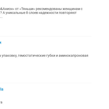
зон&Анион» от «Тяньши» рекомендованы женщинам с
 А уникальные 8 слоев надежности повторяют
..
и
а упаковку, гемостатические губки и аминокапроновая
la
ra